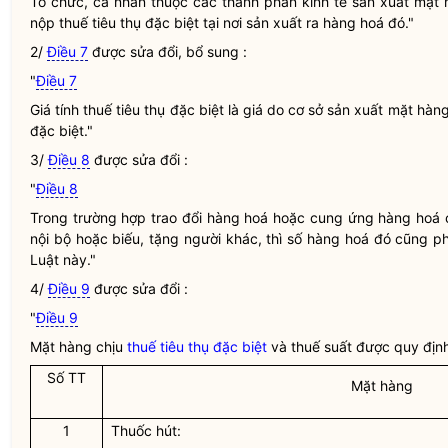
Tổ chức, cá nhân thuộc các thành phần kinh tế sản xuất mặt 
nộp
thuế tiêu thụ đặc biệt
tại nơi sản xuất ra hàng hoá đó."
2/
Điều 7
được sửa đổi, bổ sung :
"
Điều 7
Giá tính
thuế tiêu thụ đặc biệt
là giá do cơ sở sản xuất mặt hàng
đặc biệt
."
3/
Điều 8
được sửa đổi :
"
Điều 8
Trong trường hợp trao đổi hàng hoá hoặc cung ứng hàng hoá c
nội bộ hoặc biếu, tặng người khác, thì số hàng hoá đó cũng p
Luật này."
4/
Điều 9
được sửa đổi :
"
Điều 9
Mặt hàng chịu
thuế tiêu thụ đặc biệt
và thuế suất được quy địn
Số TT
Mặt hàng
1
Thuốc hút: