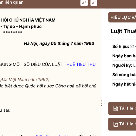
n liên quan
+
-
A
A
HIỆU LỰC V
HỘI CHỦ NGHĨA VIỆT NAM
 - Tự do - Hạnh phúc
Luật Thuế
********
Hà Nội, ngày 05 tháng 7 năm 1993
Số hiệu:
21
Ngày ban h
 SUNG MỘT SỐ ĐIỀU CỦA LUẬT
THUẾ TIÊU THỤ
Người ký:
L
Số công bá
nghĩa Việt Nam năm 1992
;
Ngày hết hi
ặc biệt
được
Quốc hội
nước Cộng hoà xã hội chủ
⋮
Tải file
ư sau:
Tải fil