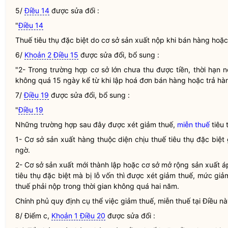
5/
Điều 14
được sửa đổi :
"
Điều 14
Thuế tiêu thụ đặc biệt
do cơ sở sản xuất nộp khi bán hàng hoặc 
6/
Khoản 2 Điều 15
được sửa đổi, bổ sung :
"2- Trong trường hợp cơ sở lớn chưa thu được tiền, thời hạn
không quá 15 ngày kể từ khi lập hoá đơn bán hàng hoặc trả hàn
7/
Điều 19
được sửa đổi, bổ sung :
"
Điều 19
Những trường hợp sau đây được xét giảm thuế,
miễn thuế
tiêu 
1- Cơ sở sản xuất hàng thuộc diện chịu
thuế tiêu thụ đặc biệt
g
ngờ.
2- Cơ sở sản xuất mới thành lập hoặc cơ sở mở rộng sản xuất
tiêu thụ đặc biệt
mà bị lỗ vốn thì được xét giảm thuế, mức giả
thuế phải nộp trong thời gian không quá hai năm.
Chính phủ quy định cụ thể việc giảm thuế,
miễn thuế
tại Điều nà
8/ Điểm c,
Khoản 1 Điều 20
được sửa đổi :