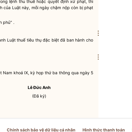
rong lệnh thu thuế hoặc quyết định xử phạt, thì
ịnh của Luật này, mỗi ngày chậm nộp còn bị phạt
h phủ" .
⋮
hành Luật
thuế tiêu thụ đặc biệt
đã ban hành cho
⋮
t Nam khoá IX, kỳ họp thứ ba thông qua ngày 5
Lê Đức Anh
(Đã ký)
Chính sách bảo vệ dữ liệu cá nhân
Hình thức thanh toán