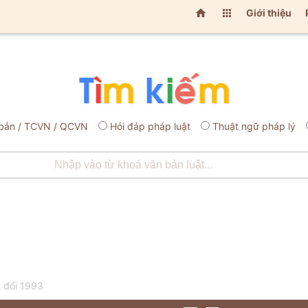


Giới thiệu
bản / TCVN / QCVN
Hỏi đáp pháp luật
Thuật ngữ pháp lý
a đổi 1993