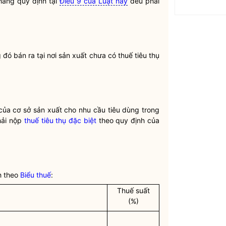
hàng quy định tại
Điều 9 của Luật này
đều phải
 đó bán ra tại nơi sản xuất chưa có
thuế tiêu thụ
ủa cơ sở sản xuất cho nhu cầu tiêu dùng trong
hải nộp
thuế tiêu thụ đặc biệt
theo quy định của
h theo
Biểu thuế
:
Thuế suất
(%)