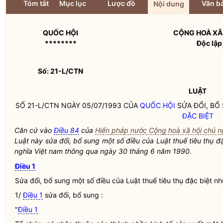
Tóm tắt
Mục lục
Lược đồ
Văn bả
Nội dung
QUỐC HỘI
CỘNG HOÀ XÃ 
********
Độc lập
Số: 21-L/CTN
LUẬT
SỐ 21-L/CTN NGÀY 05/07/1993 CỦA
QUỐC HỘI
SỬA ĐỔI, BỔ
ĐẶC BIỆT
Căn cứ vào
Điều 84
của
Hiến pháp nước Cộng hoà xã hội chủ 
Luật này sửa đổi, bổ sung một số điều của Luật
thuế tiêu thụ đ
nghĩa Việt nam thông qua ngày 30 tháng 6 năm 1990.
Điều 1
Sửa đổi, bổ sung một số điều của Luật
thuế tiêu thụ đặc biệt
nh
1/
Điều 1
sửa đổi, bổ sung :
"
Điều 1