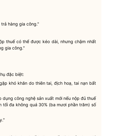
trả hàng gia công."
 nộp thuế có thể được kéo dài, nhưng chậm nhất
g gia công."
thụ đặc biệt:
ặp khó khăn do thiên tai, địch hoạ, tai nạn bất
 áp dụng công nghệ sản xuất mới nếu nộp đủ
thuế
m tối đa không quá 30% (ba mươi phần trăm) số
y."