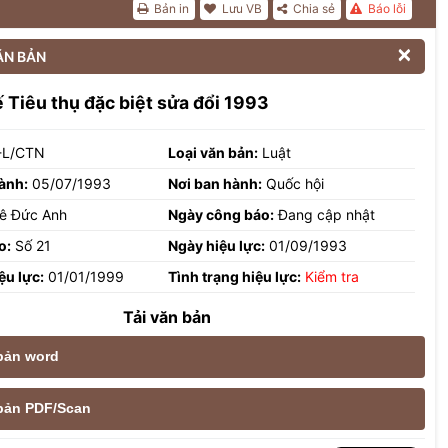
Bản in
Lưu VB
Chia sẻ
Báo lỗi

ĂN BẢN
 Tiêu thụ đặc biệt sửa đổi 1993
-L/CTN
Loại văn bản:
Luật
ành:
05/07/1993
Nơi ban hành:
Quốc hội
ê Đức Anh
Ngày công báo:
Đang cập nhật
o:
Số 21
Ngày hiệu lực:
01/09/1993
ệu lực:
01/01/1999
Tình trạng hiệu lực:
Kiểm tra
Tải văn bản
 bản word
e bản PDF/Scan