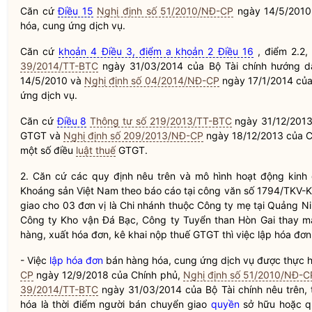
Căn cứ
Điều 15
Nghị định số 51/2010/NĐ-CP
ngày 14/5/2010
hóa, cung ứng dịch vụ.
Căn cứ
khoản 4 Điều 3, điểm a khoản 2 Điều 16
, điểm 2.2,
39/2014/TT-BTC
ngày 31/03/2014 của Bộ Tài chính hướng d
14/5/2010 và
Nghị định số 04/2014/NĐ-CP
ngày 17/1/2014 của
ứng dịch vụ.
Căn cứ
Điều 8
Thông tư số 219/2013/TT-BTC
ngày 31/12/2013
GTGT và
Nghị định số 209/2013/NĐ-CP
ngày 18/12/2013 của Ch
một số điều
luật thuế
GTGT.
2. Căn cứ các quy định nêu trên và mô hình hoạt động kin
Khoáng sản Việt Nam theo báo cáo tại công văn số 1794/TKV-
giao cho 03 đơn vị là Chi nhánh thuộc Công ty mẹ tại Quảng 
Công ty Kho vận Đá Bạc, Công ty Tuyển than Hòn Gai thay m
hàng, xuất hóa đơn, kê khai nộp thuế GTGT thì việc
lập hóa đơn
- Việc
lập hóa đơn
bán hàng hóa, cung ứng dịch vụ được thực hi
CP
ngày 12/9/2018 của Chính phủ,
Nghị định số 51/2010/NĐ-C
39/2014/TT-BTC
ngày 31/03/2014 của Bộ Tài chính nêu trên, 
hóa là thời điểm người bán chuyển giao
quyền
sở hữu hoặc
q