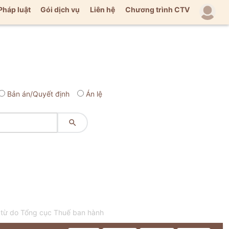
Pháp luật
Gói dịch vụ
Liên hệ
Chương trình CTV
Bản án/Quyết định
Án lệ

từ do Tổng cục Thuế ban hành