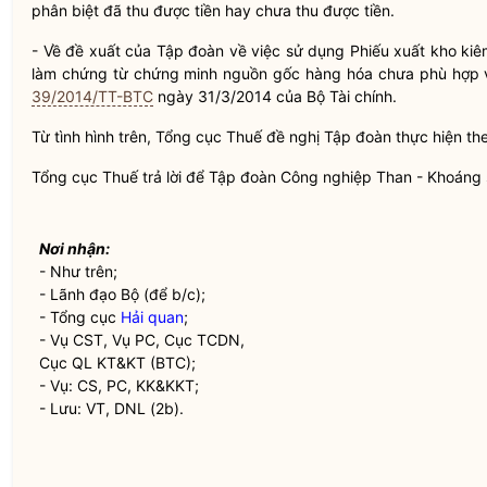
phân biệt đã thu được tiền hay chưa thu được tiền.
- Về đề xuất của Tập đoàn về việc sử dụng Phiếu xuất kho ki
làm chứng từ chứng minh nguồn gốc hàng hóa chưa phù hợp vớ
39/2014/TT-BTC
ngày 31/3/2014 của Bộ Tài chính.
Từ tình hình trên, Tổng cục Thuế đề nghị Tập đoàn thực hiện th
Tổng cục Thuế trả lời để Tập đoàn Công nghiệp Than - Khoáng s
Nơi nhận:
- Như trên;
- Lãnh đạo Bộ (để b/c);
- Tổng cục
Hải quan
;
- Vụ CST, Vụ PC, Cục TCDN,
Cục QL KT&KT (BTC);
- Vụ: CS, PC, KK&KKT;
- Lưu: VT, DNL (2b).