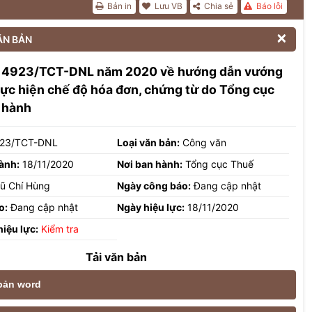
Bản in
Lưu VB
Chia sẻ
Báo lỗi

ĂN BẢN
 4923/TCT-DNL năm 2020 về hướng dẫn vướng
ực hiện chế độ hóa đơn, chứng từ do Tổng cục
 hành
23/TCT-DNL
Loại văn bản:
Công văn
ành:
18/11/2020
Nơi ban hành:
Tổng cục Thuế
ũ Chí Hùng
Ngày công báo:
Đang cập nhật
o:
Đang cập nhật
Ngày hiệu lực:
18/11/2020
hiệu lực:
Kiểm tra
Tải văn bản
 bản word