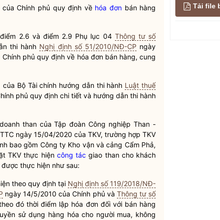
Tải fil
 của Chính phủ quy định về
hóa đơn
bán hàng
 điểm 2.6 và điểm 2.9 Phụ lục 04
Thông tư số
ẫn thi hành
Nghị định số 51/2010/NĐ-CP
ngày
 Chính phủ quy định về
hóa đơn
bán hàng, cung
 của Bộ Tài chính hướng dẫn thi hành
Luật thuế
ính phủ quy định chi tiết và hướng dẫn thi hành
h doanh than của Tập đoàn Công nghiệp Than -
KTTC ngày 15/04/2020 của TKV, trường hợp TKV
Ninh bao gồm Công ty Kho vận và cảng Cẩm Phả,
ặt TKV thực hiện
công tác
giao than cho khách
được thực hiện như sau:
ện theo quy định tại
Nghị định số 119/2018/NĐ-
P
ngày 14/5/2010 của Chính phủ và
Thông tư số
theo đó thời điểm
lập hóa đơn
đối với bán hàng
uyền
sử dụng hàng hóa cho người mua, không