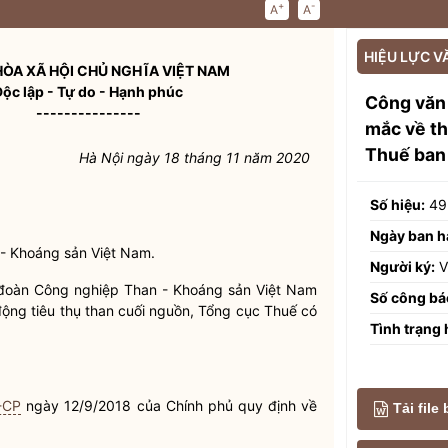
+
-
A
A
HIỆU LỰC V
ÒA XÃ HỘI CHỦ NGHĨA VIỆT NAM
Độc lập - Tự do - Hạnh phúc
Công văn
---------------
mắc về th
Thuế ban
Hà Nội ngày 18 tháng 11 năm 2020
Số hiệu:
49
Ngày ban h
- Khoáng sản Việt Nam.
Người ký:
V
 đoàn Công nghiệp Than - Khoáng sản Việt Nam
Số công bá
ộng tiêu thụ than cuối nguồn, Tổng cục Thuế có
Tình trạng 
-CP
ngày 12/9/2018 của Chính phủ quy định về
Tải file