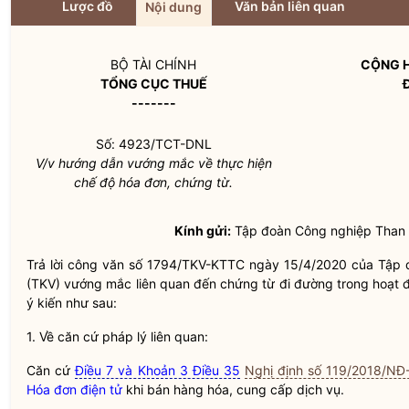
Lược đồ
Văn bản liên quan
Nội dung
BỘ TÀI CHÍNH
CỘNG H
TỔNG CỤC THUẾ
-------
Số: 4923/TCT-DNL
V/v hướng dẫn vướng mắc về thực hiện
chế độ
hóa đơn
, chứng từ.
Kính gửi:
Tập đoàn Công nghiệp Than 
Trả lời công văn số 1794/TKV-KTTC ngày 15/4/2020 của Tập
(TKV) vướng mắc liên quan đến chứng từ đi đường trong hoạt đ
ý kiến như sau:
1. Về căn cứ pháp lý liên quan:
Căn cứ
Điều 7 và Khoản 3 Điều 35
Nghị định số 119/2018/NĐ
Hóa đơn điện tử
khi bán hàng hóa, cung cấp dịch vụ.