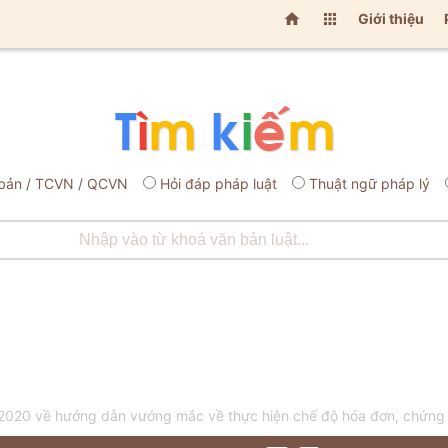


Giới thiệu
bản / TCVN / QCVN
Hỏi đáp pháp luật
Thuật ngữ pháp lý
20 về hướng dẫn vướng mắc về thực hiện chế độ hóa đơn, chứng 