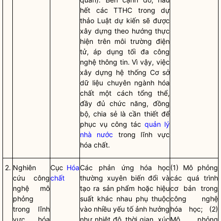
hết các TTHC trong
dự
thảo Luật
dự kiến sẽ được
xây dựng theo hướng thực
hiện trên môi trường điện
tử, áp dụng tối đa công
nghệ thông tin. Vì vậy, việc
xây dựng hệ thống Cơ sở
dữ liệu chuyên ngành hóa
chất một cách tổng thể,
đầy đủ chức năng, đồng
bộ, chia sẻ là cần thiết để
phục vụ
công tác
quản lý
nhà nước
trong lĩnh vực
hóa chất.
2.
Nghiên
Cục
Hóa
Các phản ứng hóa học
(1) Mô phỏng
cứu công
chất
thường xuyên biến đổi và
các quá trình
nghệ mô
tạo ra sản phẩm hoặc hiệu
cơ bản trong
phỏng
suất khác nhau phụ thuộc
công nghệ
trong lĩnh
vào nhiều yếu tố ảnh hưởng
hóa học; (2)
vực
hóa
như nhiệt độ, thời gian, xúc
Mô phỏng