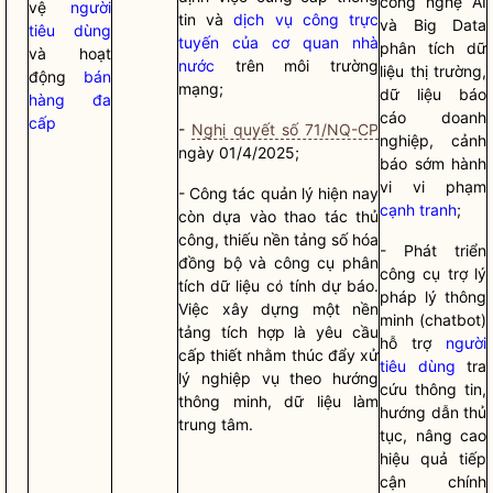
công nghệ AI
vệ
người
tin và
dịch vụ công trực
và Big Data
tiêu dùng
tuyến của cơ quan nhà
phân tích dữ
và hoạt
nước
trên môi trường
liệu thị trường,
động
bán
mạng;
dữ liệu báo
hàng đa
cáo doanh
cấp
-
Nghị quyết số 71/NQ-CP
nghiệp, cảnh
ngày 01/4/2025;
báo sớm hành
vi vi phạm
-
Công tác
quản lý hiện nay
cạnh tranh
;
còn dựa vào thao tác thủ
công, thiếu nền tảng số hóa
- Phát triển
đồng bộ và công cụ phân
công cụ trợ lý
tích dữ liệu có tính dự báo.
pháp lý thông
Việc xây dựng một nền
minh (chatbot)
tảng tích hợp là yêu cầu
hỗ trợ
người
cấp thiết nhằm thúc đẩy xử
tiêu dùng
tra
lý nghiệp vụ theo hướng
cứu thông tin,
thông minh, dữ liệu làm
hướng dẫn thủ
trung tâm.
tục, nâng cao
hiệu quả tiếp
cận chính