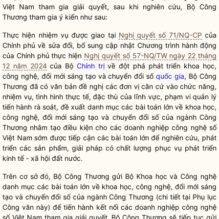
Việt Nam tham gia giải quyết, sau khi nghiên cứu, Bộ Công
Thương tham gia ý kiến như sau:
Thực hiện nhiệm vụ được giao tại
Nghị quyết số 71/NQ-CP
của
Chính phủ về sửa đổi, bổ sung cập nhật Chương trình hành động
của Chính phủ thực hiện
Nghị quyết số 57-NQ/TW ngày 22 tháng
12 năm 2024
của Bộ
Chính trị
về đột phá phát triển khoa học,
công nghệ, đổi mới sáng tạo và chuyển đổi số
quốc gia
, Bộ Công
Thương đã có văn bản đề nghị các đơn vị căn cứ vào chức năng,
nhiệm vụ, tình hình thực tế, đặc thù của lĩnh vực, phạm vi quản lý
tiến hành rà soát, đề xuất danh mục các bài toán lớn về khoa học,
công nghệ, đổi mới sáng tạo và chuyển đổi số của ngành Công
Thương nhằm tạo điều kiện cho các doanh nghiệp công nghệ số
Việt Nam sớm được tiếp cận các bài toán lớn để nghiên cứu, phát
triển các sản phẩm, giải pháp có chất lượng phục vụ phát triển
kinh tế - xã hội đất nước.
Trên cơ sở đó, Bộ Công Thương gửi Bộ Khoa học và Công nghệ
danh mục các bài toán lớn về khoa học, công nghệ, đổi mới sáng
tạo và chuyển đổi số của ngành Công Thương (chi tiết tại Phụ lục
Công văn này) để tiến hành kết nối các doanh nghiệp công nghệ
số Việt Nam tham gia giải quyết. Bộ Công Thương sẽ tiếp tục gửi