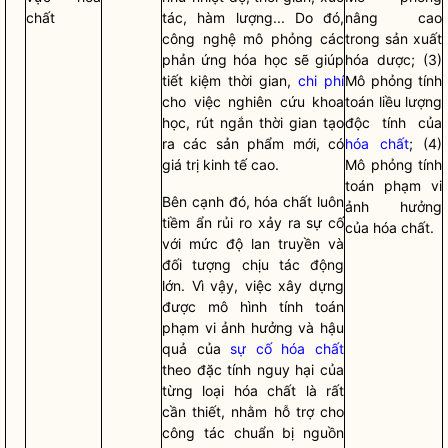
chất
tác, hàm lượng... Do đó,
nâng cao
công nghệ mô phỏng các
trong sản xuất
phản ứng hóa học sẽ giúp
hóa dược; (3)
tiết kiệm thời gian,
chi phí
Mô phỏng tính
cho việc nghiên cứu khoa
toán liều lượng
học, rút ngắn thời gian tạo
độc tính của
ra các sản phẩm mới, có
hóa chất
; (4)
giá trị kinh tế cao.
Mô phỏng tính
toán phạm vi
Bên cạnh đó, hóa chất luôn
ảnh hưởng
tiềm ẩn rủi ro xảy ra sự cố
của
hóa chất
.
với mức độ lan truyền và
đối tượng chịu tác động
lớn. Vì vậy, việc xây dựng
được mô hình tính toán
phạm vi ảnh hưởng và hậu
quả của
sự cố hóa chất
theo đặc tính nguy hại của
từng loại hóa chất là rất
cần thiết, nhằm hỗ trợ cho
công tác
chuẩn bị nguồn