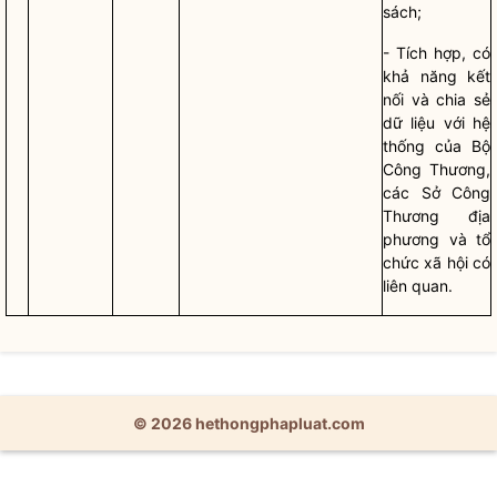
sách;
- Tích hợp, có
khả năng kết
nối và chia sẻ
dữ liệu với hệ
thống của Bộ
Công Thương,
các Sở Công
Thương địa
phương và tổ
chức xã hội có
liên quan.
© 2026 hethongphapluat.com