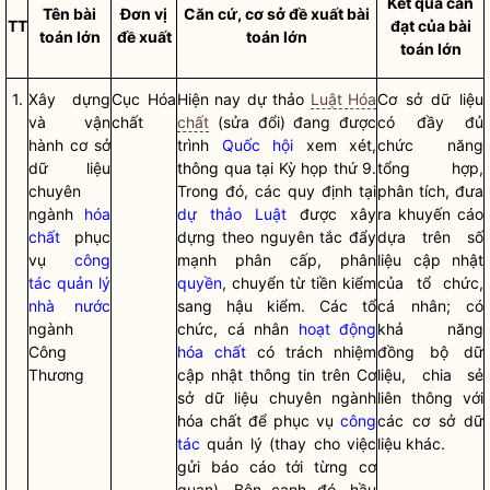
Kết quả cần
Tên bài
Đơn vị
Căn cứ, cơ sở đề xuất bài
TT
đạt của bài
toán lớn
đề xuất
toán lớn
toán lớn
1.
Xây dựng
Cục
Hóa
Hiện nay dự thảo
Luật Hóa
Cơ sở dữ liệu
và vận
chất
chất
(sửa đổi) đang được
có đầy đủ
hành cơ sở
trình
Quốc hội
xem xét,
chức năng
dữ liệu
thông qua tại Kỳ họp thứ 9.
tổng hợp,
chuyên
Trong đó, các quy định tại
phân tích, đưa
ngành
hóa
dự thảo Luật
được xây
ra khuyến cáo
chất
phục
dựng theo nguyên tắc đẩy
dựa trên số
vụ
công
mạnh phân cấp, phân
liệu cập nhật
tác
quản lý
quyền
, chuyển từ tiền kiểm
của tổ chức,
nhà nước
sang hậu kiểm. Các tổ
cá nhân; có
ngành
chức, cá nhân
hoạt động
khả năng
Công
hóa chất
có trách nhiệm
đồng bộ dữ
Thương
cập nhật thông tin trên Cơ
liệu, chia sẻ
sở dữ liệu chuyên ngành
liên thông với
hóa chất để phục vụ
công
các cơ sở dữ
tác
quản lý (thay cho việc
liệu khác.
gửi báo cáo tới từng cơ
quan). Bên cạnh đó, hầu