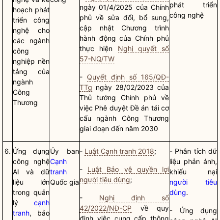
phát triển
ngày 01/4/2025 của Chính
hoạch phát
công nghệ
phủ về sửa đổi, bổ sung,
triển công
cập nhật Chương trình
nghệ cho
hành động của Chính phủ
các ngành
thực hiện
Nghị quyết số
công
57-NQ/TW
nghiệp nền
tảng của
-
Quyết định số 165/QĐ-
ngành
TTg
ngày 28/02/2023 của
Công
Thủ tướng Chính phủ về
Thương
việc Phê duyệt Đề án tái cơ
cấu ngành Công Thương
giai đoạn đến năm 2030
6.
Ứng dụng
Ủy ban
-
Luật Cạnh tranh 2018
;
- Phân tích dữ
công nghệ
Cạnh
liệu phản ánh,
-
Luật Bảo vệ quyền lợi
AI và dữ
tranh
khiếu nại
người tiêu dùng
;
liệu lớn
Quốc gia
người tiêu
trong quản
dùng
.
-
Nghị định số
lý
cạnh
42/2022/NĐ-CP
về quy
- Ứng dụng
tranh
, bảo
định việc cung cấp thông