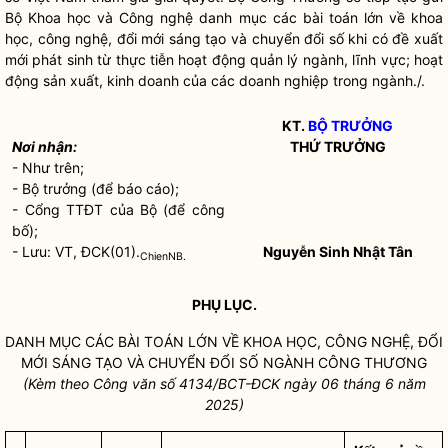
Bộ Khoa học và Công nghệ danh mục các bài toán lớn về khoa
học, công nghệ, đổi mới sáng tạo và chuyển đổi số khi có đề xuất
mới phát sinh từ thực tiễn hoạt động quản lý ngành, lĩnh vực; hoạt
động sản xuất, kinh doanh của các doanh nghiệp trong ngành./.
KT.
BỘ TRƯỞNG
Nơi nhận:
THỨ TRƯỞNG
- Như trên;
-
Bộ trưởng
(để báo cáo);
- Cổng TTĐT của Bộ (để công
bố);
- Lưu: VT, ĐCK(01).
Nguyễn Sinh Nhật Tân
ChienNB.
PHỤ LỤC.
DANH MỤC CÁC BÀI TOÁN LỚN VỀ KHOA HỌC, CÔNG NGHỆ, ĐỔI
MỚI SÁNG TẠO VÀ CHUYỂN ĐỔI SỐ NGÀNH CÔNG THƯƠNG
(Kèm theo Công văn số 4134/BCT-ĐCK ngày 06 tháng 6 năm
2025)