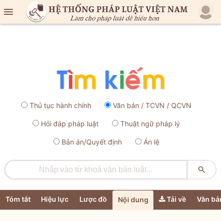

Thủ tục hành chính
Văn bản / TCVN / QCVN
Hỏi đáp pháp luật
Thuật ngữ pháp lý
Bản án/Quyết định
Án lệ

Tóm tắt
Hiệu lực
Lược đồ
Tải về
Văn bả
Nội dung