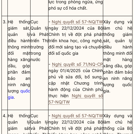
lực trong phòng ngừa, ứng
phó
sự cố hóa chất
.
3.
Hệ thống
Cục
-
Nghị quyết số 57-NQ/TW
Xây dựng và
giám sát,
Quản lý
ngày 22/12/2024 của Bộ
làm chủ hệ
quản lý
và Phát
Chính trị
về đột phá phát
thống giám
điều hành
triển Thị
triển khoa học, công nghệ,
sát, quản lý
thông minh
trường
đổi mới sáng tạo và chuyển
điều hành
đối mặt
trong
đổi số
quốc gia
thông minh đối
hàng xăng
nước
mặt hàng
-
Nghị quyết số 71/NQ-CP
dầu, góp
xăng dầu, góp
ngày 01/4/2025 của Chính
phần đảm
phần đảm bảo
phủ về sửa đổi, bổ sung,
bảo an
an ninh năng
cập nhật Chương trình
ninh năng
lượng
quốc
hành động của Chính phủ
lượng
quốc
gia
.
thực hiện
Nghị quyết số
gia
.
57-NQ/TW
4.
Hệ thống
Cục
-
Nghị quyết số 57-NQ/TW
Xây dựng và
quản lý
Quản lý
ngày 22/12/2024 của Bộ
làm chủ hệ
giám sát
và Phát
Chính trị
về đột phá phát
thống của Bộ