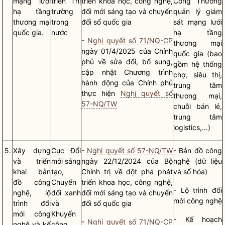
mạng lưới
triển Thị
triển khoa học, công nghệ,
Công Thương
hạ tầng
trường
đổi mới sáng tạo và chuyển
quản lý giám
thương mại
trong
đổi số
quốc gia
sát mạng lưới
quốc gia
.
nước
hạ tầng
-
Nghị quyết số 71/NQ-CP
thương mại
ngày 01/4/2025 của Chính
quốc gia
(bao
phủ về sửa đổi, bổ sung,
gồm hệ thống
cập nhật Chương trình
chợ, siêu thị,
hành động của Chính phủ
trung tâm
thực hiện
Nghị quyết số
thương mại,
57-NQ/TW
chuỗi bán lẻ,
trung tâm
logistics,...)
5.
Xây dựng
Cục Đổi
-
Nghị quyết số 57-NQ/TW
- Bản đồ công
và triển
mới sáng
ngày 22/12/2024 của Bộ
nghệ (dữ liệu
khai bản
tạo,
Chính trị
về đột phá phát
và số hóa)
đồ công
Chuyển
triển khoa học, công nghệ,
- Lộ trình đổi
nghệ, lộ
đổi xanh
đổi mới sáng tạo và chuyển
mới công nghệ
trình đổi
và
đổi số
quốc gia
mới công
Khuyến
- Kế hoạch
-
Nghị quyết số 71/NQ-CP
nghệ và kế
công