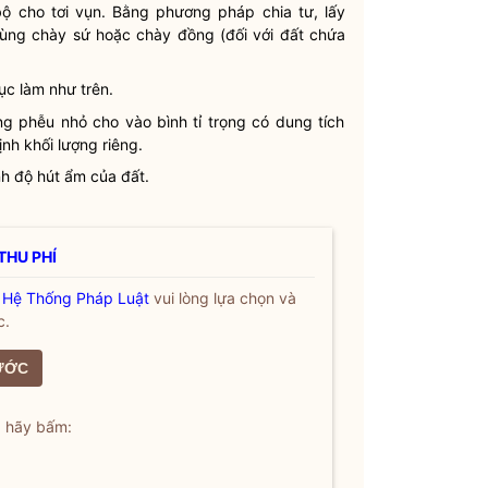
ộ cho tơi vụn. Bằng phương pháp chia tư, lấy
ùng chày sứ hoặc chày đồng (đối với đất chứa
tục làm như trên.
ng phễu nhỏ cho vào bình tỉ trọng có dung tích
ịnh khối lượng riêng.
nh độ hút ẩm của đất.
THU PHÍ
a
Hệ Thống Pháp Luật
vui lòng lựa chọn và
c.
ƯỚC
, hãy bấm: