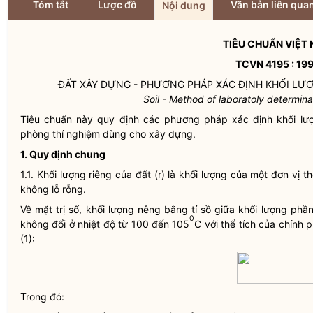
Tóm tắt
Lược đồ
Văn bản liên qua
Nội dung
TIÊU CHUẨN VIỆT
TCVN 4195 : 19
ĐẤT XÂY DỰNG - PHƯƠNG PHÁP XÁC ĐỊNH KHỐI LƯ
Soil - Method of laboratoly determina
Tiêu chuẩn này quy định các phương pháp xác định khối lượng
phòng thí nghiệm dùng cho xây dựng.
1. Quy định chung
1.1. Khối lượng riêng của đất (r) là khối lượng của một đơn vị t
không lỗ rỗng.
Về mặt trị số, khối lượng nêng bằng tỉ sồ giữa khối lượng ph
0
không đổi ở nhiệt độ từ 100 đến 105
C với thể tích của chính
(1):
Trong đó: