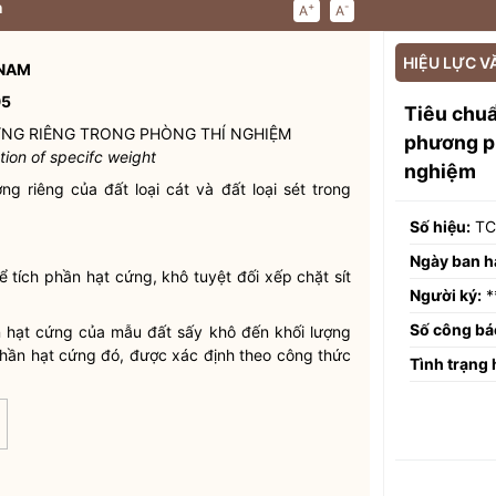
n
+
-
A
A
HIỆU LỰC V
 NAM
95
Tiêu chu
ỢNG RIÊNG TRONG PHÒNG THÍ NGHIỆM
phương ph
tion of specifc weight
nghiệm
 riêng của đất loại cát và đất loại sét trong
Số hiệu:
TC
Ngày ban h
hể tích phần hạt cứng, khô tuyệt đối xếp chặt sít
Người ký:
*
Số công bá
ần hạt cứng của mẫu đất sấy khô đến khối lượng
 phần hạt cứng đó, được xác định theo công thức
Tình trạng 