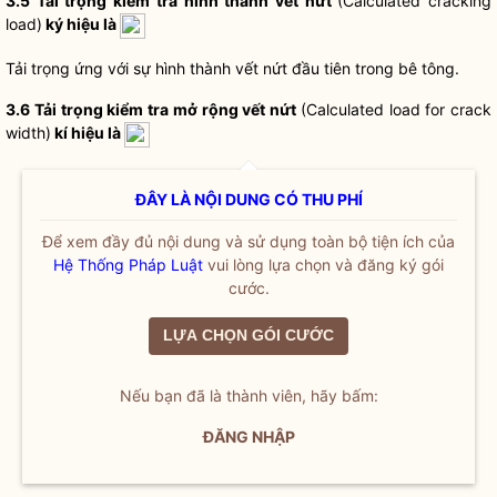
3.5 Tải trọng kiểm tra hình thành vết nứt
(Calculated cracking
load)
ký hiệu là
Tải trọng ứng với sự hình thành vết nứt đầu tiên trong bê tông.
3.6 Tải trọng kiểm tra mở rộng vết nứt
(Calculated load for crack
width)
kí hiệu là
ĐÂY LÀ NỘI DUNG CÓ THU PHÍ
Để xem đầy đủ nội dung và sử dụng toàn bộ tiện ích của
Hệ Thống Pháp Luật
vui lòng lựa chọn và đăng ký gói
cước.
LỰA CHỌN GÓI CƯỚC
Nếu bạn đã là thành viên, hãy bấm:
ĐĂNG NHẬP