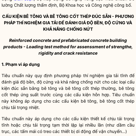
lường Chất lượng thẩm định, Bộ Khoa học và Công nghệ công bố.
CẤU KIỆN BÊ TÔNG VÀ BÊ TÔNG CỐT THÉP ĐÚC SẴN - PHƯƠNG
PHÁP THÍ NGHIỆM GIA TẢI ĐỂ ĐÁNH GIÁ ĐỘ BỀN, ĐỘ CỨNG VÀ
KHẢ NĂNG CHỐNG NỨT
Reinforced concrete and prefabricated concrete building
products - Loading test method for assenssment of strengthe,
rigidity and crack resistance
1. Phạm vi áp dụng
Tiêu chuẩn này quy định phương pháp thí nghiệm gia tải tĩnh để
đánh giá độ bền, độ cứng và khả năng chống nứt cho các loại cấu
kiện đúc sẵn bằng bê tông và bê tông cốt thép thường, bê tông
cốt thép ứng suất trước cùng các cấu kiện hỗn hợp. Tiêu chuẩn
này không áp dụng cho các cấu kiện bê tông, bê tông cốt thép
chịu tải trọng nhiệt.
Tiêu chuẩn này áp dụng cho các cấu kiện thiết kế chịu tải trọng
tĩnh hoặc chịu tải trọng tạm thời lặp lại nhiều lần (như dầm cầu
trục, các tấm mái có treo các thiết bị di động để vận chuyển…)