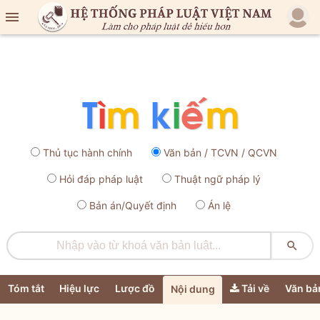

Thủ tục hành chính
Văn bản / TCVN / QCVN
Hỏi đáp pháp luật
Thuật ngữ pháp lý
Bản án/Quyết định
Án lệ

Tóm tắt
Hiệu lực
Lược đồ
Tải về
Văn bả
Nội dung