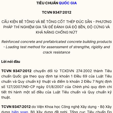
TIÊU CHUẨN
QUỐC GIA
TCVN 9347:2012
CẤU KIỆN BÊ TÔNG VÀ BÊ TÔNG CỐT THÉP ĐÚC SẴN - PHƯƠNG
PHÁP THÍ NGHIỆM GIA TẢI ĐỂ ĐÁNH GIÁ ĐỘ BỀN, ĐỘ CỨNG VÀ
KHẢ NĂNG CHỐNG NỨT
Reinforced concrete and prefabricated concrete building products
- Loading test method for assenssment of strengthe, rigidity and
crack resistance
Lời nói đầu
TCVN 9347:2012
chuyển đổi từ TCXDVN 274:2002 thành Tiêu
chuẩn
Quốc gia
theo quy định tại khoản 1 Điều 69 của Luật Tiêu
chuẩn và Quy chuẩn kỹ thuật và điểm b khoản 2 Điều 7 Nghị định
số 127/2007/NĐ-CP ngày 01/8/2007 của Chính phủ quy định chi
tiết thi hành một số điều của Luật Tiêu chuẩn và Quy chuẩn kỹ
thuật.
TCVN 9347:2012
do Viện Khoa học Công nghệ Xây dựng - Bộ Xây
dựng
biên soạn
, Bộ Xây dựng đề nghị, Tổng cục Tiêu chuẩn Đo