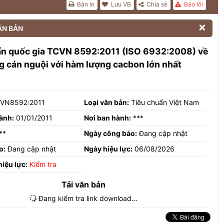
Bản in
Lưu VB
Chia sẻ
Báo lỗi

ĂN BẢN
ẩn quốc gia TCVN 8592:2011 (ISO 6932:2008) về
 cán nguội với hàm lượng cacbon lớn nhất
VN8592:2011
Loại văn bản:
Tiêu chuẩn Việt Nam
ành:
01/01/2011
Nơi ban hành:
***
**
Ngày công báo:
Đang cập nhật
o:
Đang cập nhật
Ngày hiệu lực:
06/08/2026
hiệu lực:
Kiểm tra
Tải văn bản
Đang kiểm tra link download...