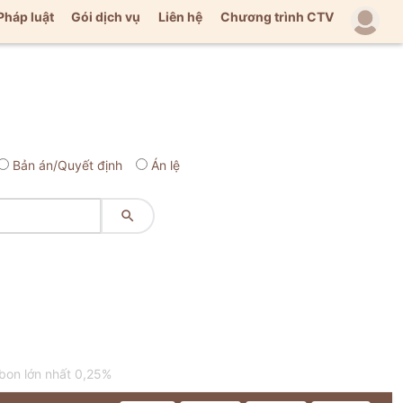
Pháp luật
Gói dịch vụ
Liên hệ
Chương trình CTV
Bản án/Quyết định
Án lệ

bon lớn nhất 0,25%