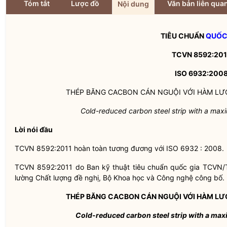
Tóm tắt
Lược đồ
Văn bản liên qua
Nội dung
TIÊU CHUẨN
QUỐC
TCVN 8592:201
ISO 6932:200
THÉP BĂNG CACBON CÁN NGUỘI VỚI HÀM LƯ
Cold-reduced carbon steel strip with a max
Lời nói đầu
TCVN 8592:2011 hoàn toàn tương đương với ISO 6932 : 2008.
TCVN 8592:2011 do Ban kỹ thuật tiêu chuẩn
quốc gia
TCVN/
lường Chất lượng đề nghị, Bộ Khoa học và Công nghệ công bố.
THÉP BĂNG CACBON CÁN NGUỘI VỚI HÀM LƯ
Cold-reduced carbon steel strip with a max