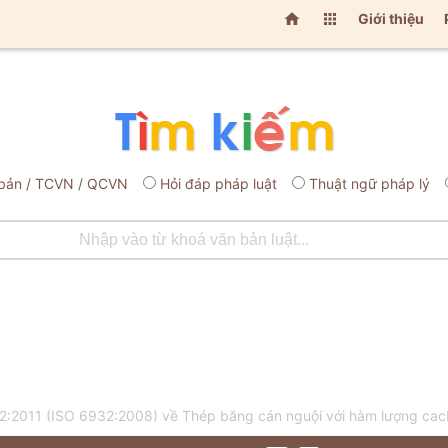


Giới thiệu
bản / TCVN / QCVN
Hỏi đáp pháp luật
Thuật ngữ pháp lý
:2011 (ISO 6932:2008) về Thép băng cán nguội với hàm lượng cac