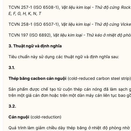
TCVN 257-1 (ISO 6508-1),
Vật liệu kim loại - Thử độ cứng Rock
E, F, G, H, K, N, T
TCVN 258-1 (ISO 6507-1),
Vật liệu kim loại - Thử độ cứng Vic
TCVN 197 (ISO 6892),
Vật liệu kim loại - Thử kéo ở nhiệt độ ph
3. Thuật ngữ và định nghĩa
Tiêu chuẩn này sử dụng các thuật ngữ và định nghĩa sau:
3.1.
Thép băng cacbon cán nguội
(cold-reduced carbon steel strip)
Sản phẩm được chế tạo từ cuộn thép cán nóng đã làm sạch 
trên một giá cán đơn hoặc trên một dàn máy cán liên tục bao gồ
3.2.
Cán nguội
(cold-reduction)
Quá trình làm giảm chiều dày thép băng ở nhiệt độ phòng nhờ 