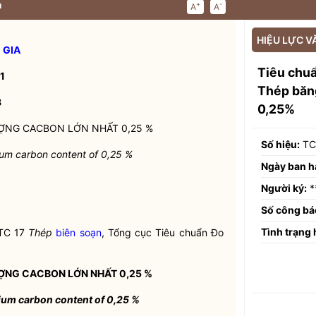
n
+
-
A
A
HIỆU LỰC V
 GIA
Tiêu chu
1
Thép băng
8
0,25%
ỢNG CACBON LỚN NHẤT 0,25 %
Số hiệu:
TC
ium carbon content of 0,25 %
Ngày ban h
Người ký:
*
Số công bá
Tình trạng 
TC 17
Thép
biên soạn
, Tổng cục Tiêu chuẩn Đo
ỢNG CACBON LỚN NHẤT 0,25 %
ium carbon content of 0,25 %