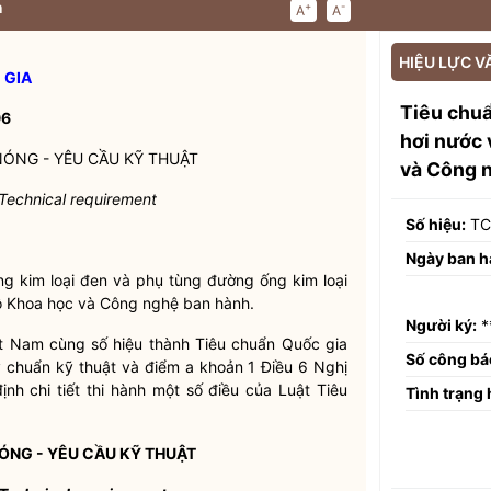
n
+
-
A
A
HIỆU LỰC V
 GIA
Tiêu chu
96
hơi nước 
ÓNG - YÊU CẦU KỸ THUẬT
và Công 
 Technical requirement
Số hiệu:
TC
Ngày ban h
 kim loại đen và phụ tùng đường ống kim loại
Bộ Khoa học và Công nghệ ban hành.
Người ký:
*
t Nam cùng số hiệu thành Tiêu chuẩn
Quốc gia
Số công bá
y chuẩn kỹ thuật và điểm a khoản 1 Điều 6 Nghị
h chi tiết thi hành một số điều của Luật Tiêu
Tình trạng 
NG - YÊU CẦU KỸ THUẬT