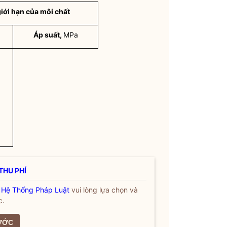
iới hạn của môi chất
Áp suất,
MPa
THU PHÍ
a
Hệ Thống Pháp Luật
vui lòng lựa chọn và
c.
ƯỚC