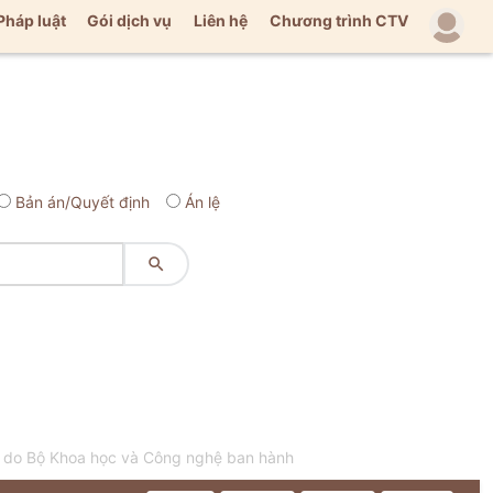
Pháp luật
Gói dịch vụ
Liên hệ
Chương trình CTV
Bản án/Quyết định
Án lệ

t do Bộ Khoa học và Công nghệ ban hành