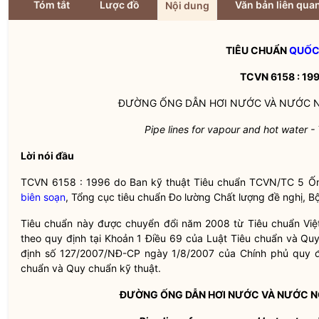
Tóm tắt
Lược đồ
Văn bản liên qua
Nội dung
TIÊU CHUẨN
QUỐC
TCVN 6158 : 19
ĐƯỜNG ỐNG DẪN HƠI NƯỚC VÀ NƯỚC N
Pipe lines for vapour and hot water -
Lời nói đầu
TCVN 6158 : 1996 do Ban kỹ thuật Tiêu chuẩn TCVN/TC 5 Ống
biên soạn
, Tổng cục tiêu chuẩn Đo lường Chất lượng đề nghị, 
Tiêu chuẩn này được chuyển đổi năm 2008 từ Tiêu chuẩn Việ
theo quy định tại Khoản 1 Điều 69 của Luật Tiêu chuẩn và Qu
định số 127/2007/NĐ-CP ngày 1/8/2007 của Chính phủ quy địn
chuẩn và Quy chuẩn kỹ thuật.
ĐƯỜNG ỐNG DẪN HƠI NƯỚC VÀ NƯỚC NÓ