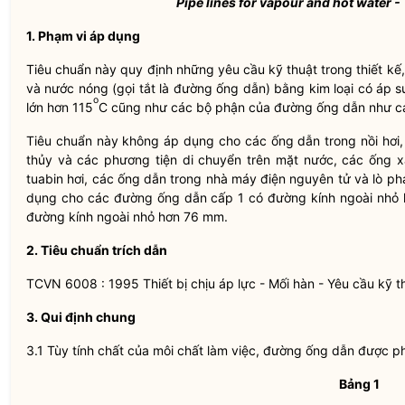
Pipe lines for vapour and hot water 
1. Phạm vi áp dụng
Tiêu chuẩn này quy định những yêu cầu kỹ thuật trong thiết kế
và nước nóng (gọi tắt là đường ống dẫn) bằng kim loại có áp s
o
lớn hơn 115
C cũng như các bộ phận của đường ống dẫn như các
Tiêu chuẩn này không áp dụng cho các ống dẫn trong nồi hơi,
thủy và các phương tiện di chuyển trên mặt nước, các ống xả
tuabin hơi, các ống dẫn trong nhà máy điện nguyên tử và lò p
dụng cho các đường ống dẫn cấp 1 có đường kính ngoài nhỏ
đường kính ngoài nhỏ hơn 76 mm.
2. Tiêu chuẩn trích dẫn
TCVN 6008 : 1995 Thiết bị chịu áp lực - Mối hàn - Yêu cầu kỹ 
3. Qui định chung
3.1 Tùy tính chất của môi chất làm việc, đường ống dẫn được p
Bảng 1