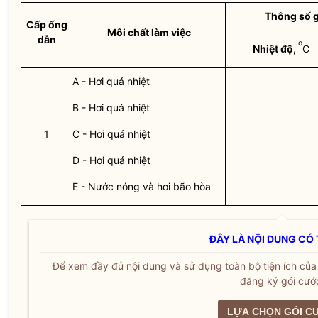
Thông số g
Cấp ống
Môi chất làm việc
dẫn
o
Nhiệt độ,
C
A - Hơi quá nhiệt
B - Hơi quá nhiệt
1
C - Hơi quá nhiệt
D - Hơi quá nhiệt
E - Nước nóng và hơi bão hòa
ĐÂY LÀ NỘI DUNG CÓ 
Để xem đầy đủ nội dung và sử dụng toàn bộ tiện ích củ
đăng ký gói cướ
LỰA CHỌN GÓI C