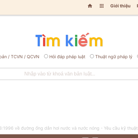


Giới thiệu
bản / TCVN / QCVN
Hỏi đáp pháp luật
Thuật ngữ pháp lý
:1996 về đường ống dẫn hơi nước và nước nóng - Yêu cầu kỹ thuậ