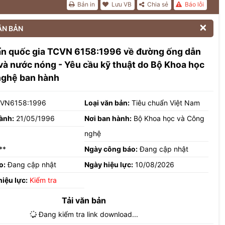
Bản in
Lưu VB
Chia sẻ
Báo lỗi

ĂN BẢN
ẩn quốc gia TCVN 6158:1996 về đường ống dẫn
và nước nóng - Yêu cầu kỹ thuật do Bộ Khoa học
nghệ ban hành
VN6158:1996
Loại văn bản:
Tiêu chuẩn Việt Nam
ành:
21/05/1996
Nơi ban hành:
Bộ Khoa học và Công
nghệ
**
Ngày công báo:
Đang cập nhật
o:
Đang cập nhật
Ngày hiệu lực:
10/08/2026
hiệu lực:
Kiểm tra
Tải văn bản
Đang kiểm tra link download...