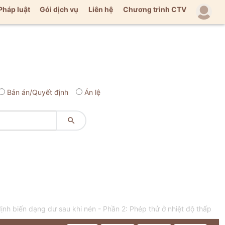
Pháp luật
Gói dịch vụ
Liên hệ
Chương trình CTV
Bản án/Quyết định
Án lệ

nh biến dạng dư sau khi nén - Phần 2: Phép thử ở nhiệt độ thấp