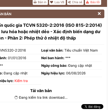
Bản in
Lưu VB
Chia sẻ
Báo lỗi

ĂN BẢN
ẩn quốc gia TCVN 5320-2:2016 (ISO 815-2:2014)
 lưu hóa hoặc nhiệt dẻo - Xác định biến dạng dư
én - Phần 2: Phép thử ở nhiệt độ thấp
VN5320-2:2016
Loại văn bản:
Tiêu chuẩn Việt Nam
ành:
01/01/2016
Nơi ban hành:
***
**
Ngày công báo:
Đang cập nhật
o:
Đang cập nhật
Ngày hiệu lực:
06/08/2026
hiệu lực:
Kiểm tra
Tải văn bản
Đang kiểm tra link download...