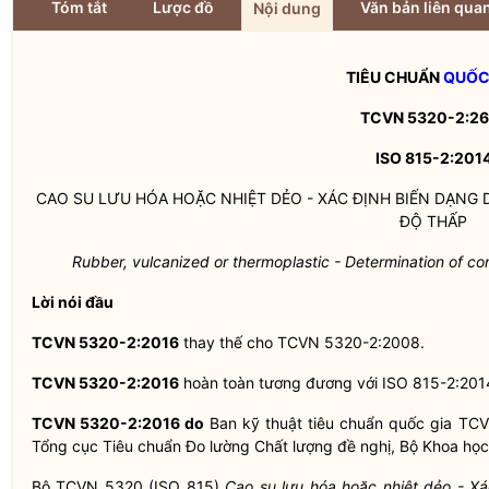
Tóm tắt
Lược đồ
Văn bản liên qua
Nội dung
TIÊU CHUẨN
QUỐC
TCVN 5320-2:26
ISO 815-2:201
CAO SU LƯU HÓA HOẶC NHIỆT DẺO - XÁC ĐỊNH BIẾN DẠNG D
ĐỘ THẤP
Rubber, vulcanized or thermoplastic - Determination of co
Lời nói đầu
TCVN 5320-2:2016
thay thế cho TCVN 5320-2:2008.
TCVN 5320-2:2016
hoàn toàn tương đương với ISO 815-2:201
TCVN 5320-2:2016 do
Ban kỹ thuật tiêu chuẩn
quốc gia
TCV
Tổng cục Tiêu chuẩn Đo lường Chất lượng đề nghị, Bộ Khoa họ
Bộ TCVN 5320 (ISO 815)
Cao su lưu hóa hoặc nhiệt dẻo - Xá