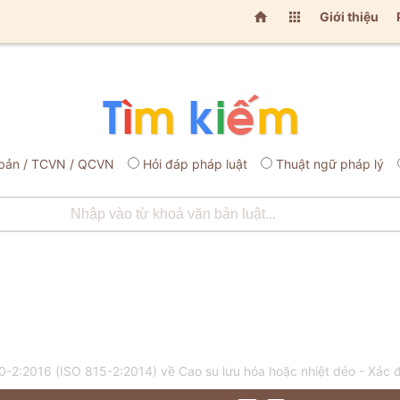


Giới thiệu
bản / TCVN / QCVN
Hỏi đáp pháp luật
Thuật ngữ pháp lý
2:2016 (ISO 815-2:2014) về Cao su lưu hóa hoặc nhiệt dẻo - Xác đị