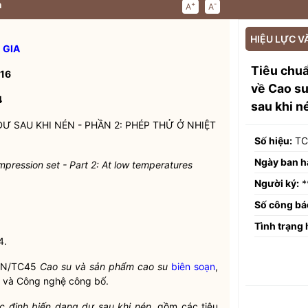
n
+
-
A
A
HIỆU LỰC V
 GIA
Tiêu chu
16
về Cao su
4
sau khi n
Ư SAU KHI NÉN - PHẦN 2: PHÉP THỬ Ở NHIỆT
Số hiệu:
TC
Ngày ban h
mpression set
-
Part 2: At low temperatures
Người ký:
*
Số công bá
Tình trạng 
4.
N/TC45
Cao su và sản phẩm cao su
biên soạn
,
c và Công nghệ công bố.
c định biến dạng dư sau khi nén,
gồm các tiêu