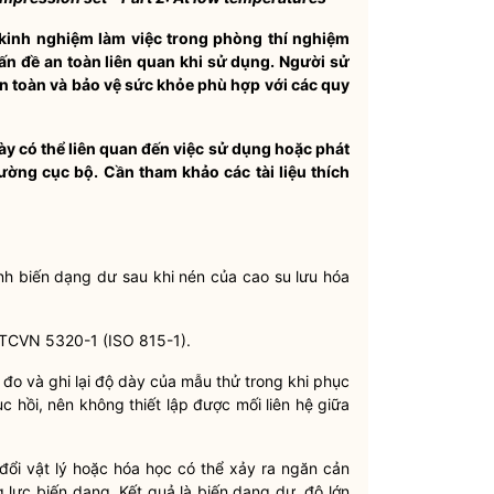
kinh nghiệm làm việc trong phòng thí nghiệm
ấn đề an toàn liên quan khi
sử
dụng. Người sử
an toàn và bảo vệ sức kh
ỏe
phù hợp với các quy
y có thể liên quan đến việc sử dụng hoặc phát
rường cục bộ. C
ầ
n tham khảo các tài liệu thích
nh biến dạng dư sau khi nén của cao su lưu hóa
TCVN 5320-1 (ISO 815-1).
đo và ghi lại độ dày của mẫu thử trong khi phục
c hồi, nên không thiết lập được mối liên hệ giữa
đổi vật lý hoặc hóa học có thể xảy ra ngăn cản
 lực biến dạng. Kết quả là biến dạng dư, độ lớn