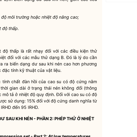
t độ môi trường hoặc nhiệt độ nâng cao;
t độ thấp.
 độ thấp là rất nhạy đối với các điều kiện thử
iệt đối với các mẫu thử dạng B. Đó là lý do cần
ưa ra biến dạng dư sau khi nén cao hơn phương
đặc tính kỹ thuật của vật liệu.
 tính chất đàn hồi của cao su có độ cứng nằm
hời gian dài ở trạng thái nén không đổi (thông
mô tả ở nhiệt độ quy định. Đối với cao su có độ
được sử dụng: 15% đối với độ cứng danh nghĩa từ
 IRHD đến 95 IRHD.
D
Ư
SAU KHI NÉN - PHẦN 2: PHÉP THỬ Ở NHIỆT
ompression set
-
Part 2: At low temperatures