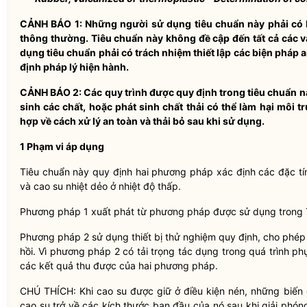
C
Ả
NH BÁO 1: Những người sử dụng tiêu chuẩn này phải có 
thông thường. Tiêu chuẩn này không đề cập đến tất cả các v
dụng tiêu chuẩn phải có trách nhiệm thiết lập các biện pháp 
định pháp lý hiện hành.
CẢNH BÁO 2: Các quy trình được quy định trong tiêu chuẩn nà
sinh các chất, hoặc phát sinh chất thải có thể làm hại môi t
h
ợ
p về cách xử lý an toàn và th
ả
i bỏ sau khi sử dụng.
1 Phạm vi áp dụng
Tiêu chuẩn này quy định hai phương pháp xác định các đặc tí
và cao su nhiệt dẻo ở nhiệt độ thấp.
Phương pháp 1 xuất phát từ phương pháp được sử dụng trong 
Phương pháp 2 sử dụng thiết bị thử nghiệm quy định, cho phép 
hồi. Vì phương pháp 2 có tải trọng tác dụng trong quá trình phụ
các kết quả thu được của hai phương pháp.
CHÚ THÍCH: Khi cao su được giữ ở điều kiện nén, những biến 
cao su trở về các kích thước ban đầu của nó sau khi giải phóng