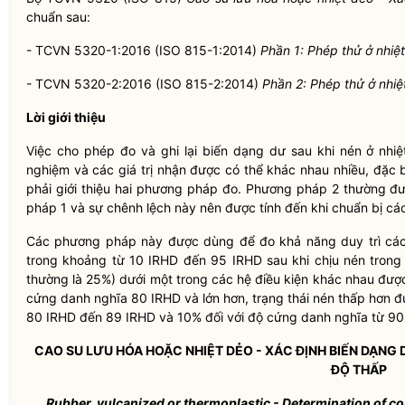
chuẩn sau:
- TCVN 5320-1:2016 (ISO 815-1:2014)
Phần 1: Phép thử ở nhiệ
- TCVN 5320-2:2016 (ISO 815-2:2014)
Phần 2: Phép thử ở nhiệ
Lời giới thiệu
Việc cho phép đo và ghi lại biến dạng dư sau khi nén ở nhiệt
nghiệm và các giá trị nhận được có thể khác nhau nhiều, đặc b
phải giới thiệu hai phương pháp đo. Phương pháp 2 thường đ
pháp 1 và sự chênh lệch này nên được tính đến khi chuẩn bị các 
Các phương pháp này được dùng để đo khả năng duy trì các
trong khoảng từ 10 IRHD đến 95 IRHD sau khi chịu nén trong t
thường là 25%) dưới một trong các hệ điều kiện khác nhau được 
cứng danh nghĩa 80 IRHD và lớn hơn, trạng thái nén thấp hơn 
80 IRHD đến 89 IRHD và 10% đối với độ cứng danh nghĩa từ 90
CAO SU LƯU HÓA HOẶC NHIỆT DẺO - XÁC ĐỊNH BIẾN DẠNG 
Đ
Ộ
THẤP
Rubber, vulcanized or thermoplastic - Determination of c