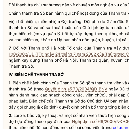
Đội thanh tra chịu sự hướng dẫn về chuyên môn nghiệp vụ của 
Chánh thanh tra Sở ban hành qui chế hoạt động của Thanh tra
Việc bổ nhiệm, miễn nhiệm Đội trưởng, Đội phó do Giám đốc 
thanh tra Sở và có sự thoả thuận của Chủ tịch ủy ban
nhân d
thực hiện nhiệm vụ quản lý trật tự xây dựng theo qui hoạch
và các nhiệm vụ khác do Uỷ ban
nhân dân
quận, huyện, thị xã,
7.
Đối với Thành phố Hà Nội: Tổ chức của Thanh tra Xây dựn
100/2002/QĐ-TTg ngày 24 tháng 7 năm 2002 của Thủ tướng C
ngành xây dựng Thành phố Hà Nội”. Thanh tra quận, huyện, c
Thanh tra Sở.
IV. BIÊN CHẾ THANH TRA SỞ
1.
Biên chế hành chính của Thanh tra Sở gồm thanh tra viên và
thanh tra Sở (theo
Quyết định số 78/2004/QĐ-BNV
ngày 03 t
hành danh mục các ngạch công chức, viên chức), phải đáp ứn
pháp
luật
. Biên chế của Thanh tra Sở do Chủ tịch Uỷ ban
nhân
đây gọi chung là cấp tỉnh) quyết định phân bổ trong tổng biên c
2.
Lái xe, bảo vệ, kỹ thuật và một số nhân viên thực hiện công 
độ hợp đồng theo quy định của
Nghị định số 68/2000/NĐ-C
thực hiện chế độ hợp đồng một số loại công việc trong
cơ quan