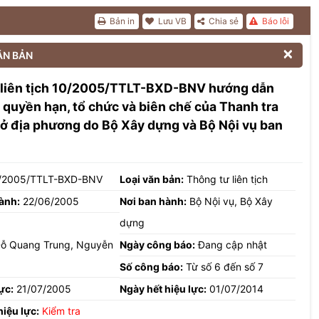
Bản in
Lưu VB
Chia sẻ
Báo lỗi

ĂN BẢN
 liên tịch 10/2005/TTLT-BXD-BNV hướng dẫn
 quyền hạn, tổ chức và biên chế của Thanh tra
ở địa phương do Bộ Xây dựng và Bộ Nội vụ ban
/2005/TTLT-BXD-BNV
Loại văn bản:
Thông tư liên tịch
ành:
22/06/2005
Nơi ban hành:
Bộ Nội vụ, Bộ Xây
dựng
ỗ Quang Trung, Nguyễn
Ngày công báo:
Đang cập nhật
Số công báo:
Từ số 6 đến số 7
ực:
21/07/2005
Ngày hết hiệu lực:
01/07/2014
hiệu lực:
Kiểm tra