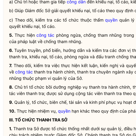
a) Chủ trì hoặc tham gia tiếp
công dân
đến khiếu nại, tố cáo, k
b) Giúp Giám đốc Sở giải quyết khiếu nại, tố cáo theo quy địn
c) Theo dõi, kiểm tra các tổ chức thuộc thẩm
quyền
quản lý 
quyết khiếu nại, tố cáo.
5.
Thực hiện
công tác
phòng ngừa, chống tham nhũng trong l
của pháp
luật
về chống tham nhũng.
6.
Tuyên truyền, phổ biến, hướng dẫn và kiểm tra các đơn vị t
thanh tra, khiếu nại, tố cáo, phòng ngừa và đấu tranh chống t
7.
Theo dõi, kiểm tra việc thực hiện kết luận, kiến nghị và quy
về
công tác
thanh tra hành chính, thanh tra chuyên ngành xây d
nhũng thuộc phạm vi quản lý của Sở.
8.
Chủ trì tổ chức bồi dưỡng nghiệp vụ thanh tra hành chính, 
tác viên thanh tra; được sử dụng cộng tác viên thanh tra theo
9.
Quản lý, tổ chức, biên chế, tài sản và kinh phí phục vụ hoạt 
10.
Thực hiện nhiệm vụ,
quyền
hạn khác theo quy định của ph
III. TỔ CHỨC THANH TRA SỞ
1.
Thanh tra Sở được tổ chức thống nhất dưới sự quản lý, điều 
chịu trách nhiệm trước Giám đốc Sở. Chánh thanh tra Sở do 