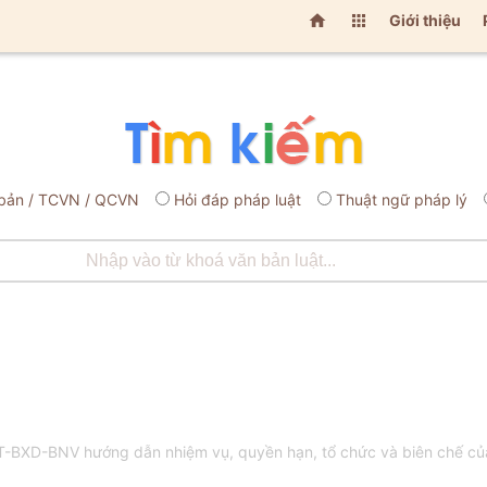


Giới thiệu
bản / TCVN / QCVN
Hỏi đáp pháp luật
Thuật ngữ pháp lý
LT-BXD-BNV hướng dẫn nhiệm vụ, quyền hạn, tổ chức và biên chế củ