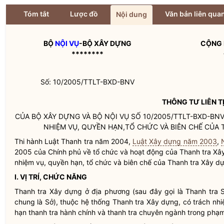
Tóm tắt
Lược đồ
Văn bản liên qua
Nội dung
BỘ
NỘI VỤ
-BỘ XÂY DỰNG
CỘNG 
********
Số: 10/2005/TTLT-BXD-BNV
THÔNG TƯ
LIÊN T
CỦA BỘ XÂY DỰNG VÀ BỘ
NỘI VỤ
SỐ 10/2005/TTLT-BXD-BN
NHIỆM VỤ,
QUYỀN
HẠN,TỔ CHỨC VÀ BIÊN CHẾ CỦA 
Thi hành Luật Thanh tra năm 2004,
Luật Xây dựng năm 2003
,
2005 của Chính phủ về tổ chức và hoạt động của Thanh tra X
nhiệm vụ,
quyền
hạn, tổ chức và biên chế của Thanh tra Xây d
I. VỊ TRÍ, CHỨC NĂNG
Thanh tra Xây dựng ở địa phương (sau đây gọi là Thanh tra 
chung là Sở), thuộc hệ thống Thanh tra Xây dựng, có trách nh
hạn thanh tra hành chính và thanh tra chuyên ngành trong phạm