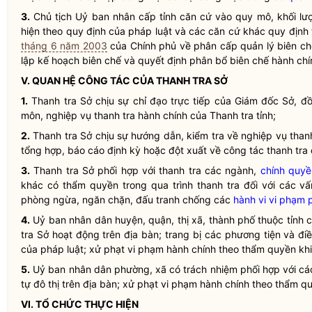
3.
Chủ tịch Uỷ ban nhân cấp tỉnh căn cứ vào quy mô, khối lư
hiện theo quy định của pháp
luật
và các căn cứ khác quy định 
tháng 6 năm 2003
của Chính phủ về phân cấp quản lý biên ch
lập kế hoạch biên chế và quyết định phân bổ biên chế hành chí
V. QUAN HỆ
CÔNG TÁC
CỦA THANH TRA SỞ
1.
Thanh tra Sở chịu sự
chỉ đạo
trực tiếp của Giám đốc Sở, đồ
môn, nghiệp vụ thanh tra hành chính của Thanh tra tỉnh;
2.
Thanh tra Sở chịu sự hướng dẫn, kiểm tra về nghiệp vụ tha
tổng hợp, báo cáo định kỳ hoặc đột xuất về
công tác
thanh tra
3.
Thanh tra Sở phối hợp với thanh tra các ngành,
chính quyề
khác có thẩm quyền trong qua trình thanh tra đối với các v
phòng ngừa, ngăn chặn, đấu tranh chống các
hành vi vi phạm 
4.
Uỷ ban
nhân dân
huyện, quận, thị xã, thành phố thuộc tỉnh 
tra Sở hoạt động trên
địa bàn
; trang bị các phương tiện và đi
của pháp
luật
; xử phạt vi phạm hành chính theo thẩm
quyền
khi
5.
Uỷ ban
nhân dân
phường, xã có trách nhiệm phối hợp với các
tự đô thị trên
địa bàn
; xử phạt vi phạm hành chính theo thẩm
q
VI. TỔ CHỨC THỰC HIỆN