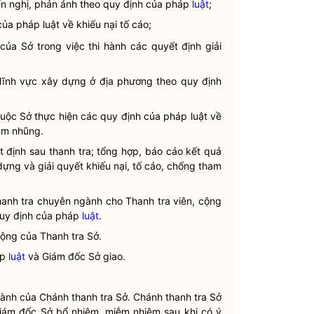
iến nghị, phản ánh theo quy định của pháp
luật
;
h của pháp
luật
về khiếu nại tố cáo;
của Sở trong việc thi hành các quyết định giải
ĩnh vực xây dựng ở địa phương theo quy định
huộc Sở thực hiện các quy định của pháp
luật
về
ham nhũng.
ết định sau thanh tra; tổng hợp, báo cáo kết quả
ựng và giải quyết khiếu nại, tố cáo, chống tham
thanh tra chuyên ngành cho Thanh tra viên, cộng
 quy định của pháp
luật
.
động của Thanh tra Sở.
áp
luật
và Giám đốc Sở giao.
hành của Chánh thanh tra Sở. Chánh thanh tra Sở
Giám đốc Sở bổ nhiệm, miễm nhiệm sau khi có ý