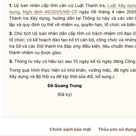
1.
Uỷ ban nhân cấp tỉnh căn cứ
Luật
Thanh tra,
Luật Xây dựn
dựng
,
Nghị định 46/2005/NĐ-CP
ngày 06 tháng 4 năm 2005 
Thanh tra Xây dựng, hướng dẫn tại Thông tư này và các văn
lập và quy định cụ thể về nhiệm vụ,
quyền
hạn, tổ chức và biên
2.
Chủ tịch Uỷ ban
nhân dân
cấp tỉnh có trách nhiệm
chỉ đạo
Gi
tổ chức; có kế hoạch đào tạo bố trí cán bộ, công chức và nhữ
tra Sở và các Đội thanh tra đáp ứng điều kiện, tiêu chuẩn the
thành nhiệm vụ được giao.
3.
Thông tư này có hiệu lực sau 15 ngày kể từ ngày đăng Công
Trong quá trình thực hiện có khó khăn, vướng mắc, đề nghị cá
Xây dựng và Bộ
Nội vụ
để kịp thời sửa đổi, bổ sung./.
Đỗ Quang Trung
(Đã ký)
Chính sách bảo mật
Thỏa ước sử dụng