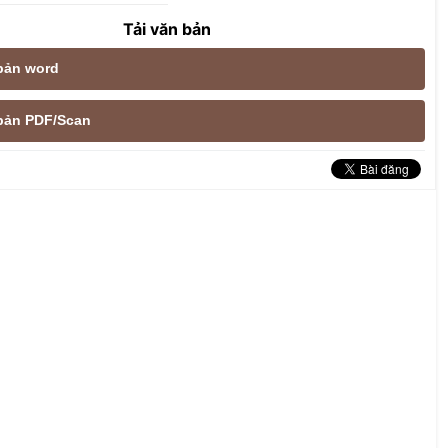
Tải văn bản
 bản word
e bản PDF/Scan