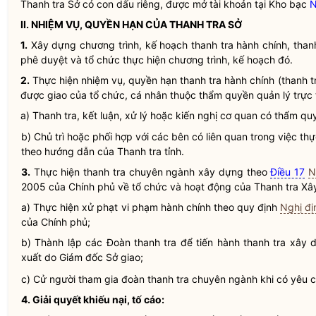
Thanh tra Sở có con dấu riêng, được mở tài khoản tại Kho bạc
N
II. NHIỆM VỤ,
QUYỀN
HẠN CỦA THANH TRA SỞ
1.
Xây dựng chương trình, kế hoạch thanh tra hành chính, than
phê duyệt và tổ chức thực hiện chương trình, kế hoạch đó.
2.
Thực hiện nhiệm vụ,
quyền
hạn thanh tra hành chính (thanh t
được giao của tổ chức, cá nhân thuộc thẩm
quyền
quản lý trực 
a) Thanh tra, kết luận, xử lý hoặc kiến nghị cơ quan có thẩm qu
b) Chủ trì hoặc phối hợp với các bên có liên quan trong việc th
theo hướng dẫn của Thanh tra tỉnh.
3.
Thực hiện thanh tra chuyên ngành xây dựng theo
Điều 17
N
2005 của Chính phủ về tổ chức và hoạt động của Thanh tra Xâ
a) Thực hiện xử phạt vi phạm hành chính theo quy định
Nghị đ
của Chính phủ;
b) Thành lập các Đoàn thanh tra để tiến hành thanh tra xây
xuất do Giám đốc Sở giao;
c) Cử người tham gia đoàn thanh tra chuyên ngành khi có yêu 
4. Giải quyết khiếu nại, tố cáo: