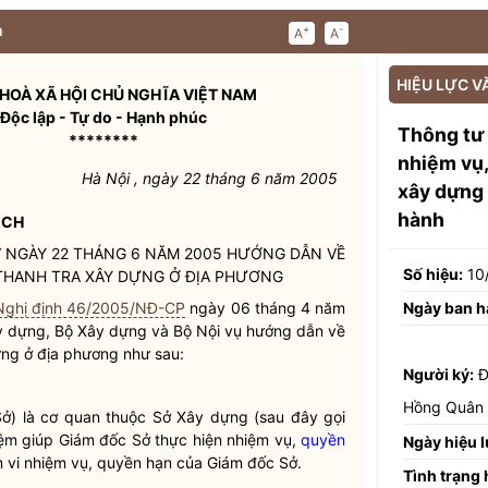
n
+
-
A
A
HIỆU LỰC V
HOÀ XÃ HỘI CHỦ NGHĨA VIỆT NAM
Độc lập - Tự do - Hạnh phúc
Thông tư
********
nhiệm vụ,
Hà Nội , ngày 22 tháng 6 năm 2005
xây dựng 
hành
ỊCH
V NGÀY 22 THÁNG 6 NĂM 2005 HƯỚNG DẪN VỀ
Số hiệu:
10
THANH TRA XÂY DỰNG Ở ĐỊA PHƯƠNG
Ngày ban h
Nghị định 46/2005/NĐ-CP
ngày 06 tháng 4 năm
ây dựng, Bộ Xây dựng và Bộ
Nội vụ
hướng dẫn về
ựng ở địa phương như sau:
Người ký:
Đ
Hồng Quân
Sở) là cơ quan thuộc Sở Xây dựng (sau đây gọi
iệm giúp Giám đốc Sở thực hiện nhiệm vụ,
quyền
Ngày hiệu l
 vi nhiệm vụ,
quyền
hạn của Giám đốc Sở.
Tình trạng 