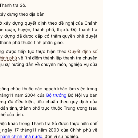
Thanh tra Sở.
 xây dựng theo
địa bàn
.
Sở xây dựng quyết định theo đề nghị của Chánh
ân
quận, huyện, thành phố, thị xã. Đội thanh tra
 xây dựng đã được cấp có thẩm
quyền
phê duyệt
 thành phố thuộc tỉnh phân giao.
g được tiếp tục thực hiện theo
Quyết định số
hính phủ
về “thí điểm thành lập thanh tra chuyên
hịu sự hướng dẫn về chuyên môn, nghiệp vụ của
 công chức thuộc các ngạch khác làm việc trong
háng11 năm 2004 của
Bộ trưởng
Bộ
Nội vụ
ban
g đủ điều kiện, tiêu chuẩn theo quy định của
 dân
tỉnh, thành phố trực thuộc Trung ương (sau
hế của tỉnh.
việc khác trong Thanh tra Sở được thực hiện chế
P
ngày 17 tháng11 năm 2000 của Chính phủ về
 hành chính nhà nước
, đơn vị sự nghiệp.