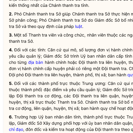
kiến thống nhất của Chánh thanh tra tỉnh.
2.
Phó Chánh thanh tra Sở giúp Chánh thanh tra Sở thực hiện 
Sở phân công; Phó Chánh thanh tra Sở do Giám đốc Sở bổ nh
tra Sở và theo quy định của pháp
luật
.
3.
Một số Thanh tra viên và công chức, nhân viên thuộc các ng
thanh tra Sở.
4.
Đối với các tỉnh: Căn cứ qui mô, số lượng đơn vị hành chính 
yêu cầu quản lý; Giám đốc Sở trình Uỷ ban nhân dân cấp tỉnh 
cho từng
địa bàn
hành chính hoặc Đội thanh tra liên huyện, th
đơn vị hành chính cấp huyện phải có riêng một Đội thanh tra. C
Đội phó Đội thanh tra liên huyện, thành phố, thị xã; ban hành
qu
5.
Đối với các thành phố trực thuộc Trung ương: Căn cứ qui 
thuộc thành phố) đặc điểm và yêu cầu quản lý; Giám đốc Sở tr
lập Đội thanh tra cơ động, các Đội thanh tra liên quận, huyệ
huyện, thị xã trực thuộc Thanh tra Sở. Chánh thanh tra Sở bổ 
tra cơ động, liên quận, huyện, thị xã; ban hành
quy chế
hoạt độn
6.
Trường hợp Uỷ ban
nhân dân
tỉnh, thành phố trực thuộc Tr
lập, Giám đốc Sở Xây dựng phối hợp với ủy ban
nhân dân
quận, 
chỉ đạo
, đôn đốc và kiểm tra hoạt động của Đội thanh tra theo