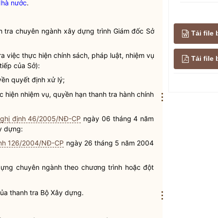
hà nước
.
h tra chuyên ngành xây dựng trình Giám đốc Sở
Tải file
ra việc thực hiện chính sách, pháp
luật
, nhiệm vụ
Tải fil
tiếp của Sở):
yền quyết định xử lý;
ực hiện nhiệm vụ,
quyền
hạn thanh tra hành chính
⋮
ghị định 46/2005/NĐ-CP
ngày 06 tháng 4 năm
y dựng:
ịnh 126/2004/NĐ-CP
ngày 26 tháng 5 năm 2004
 dựng chuyên ngành theo chương trình hoặc đột
của thanh tra Bộ Xây dựng.
⋮