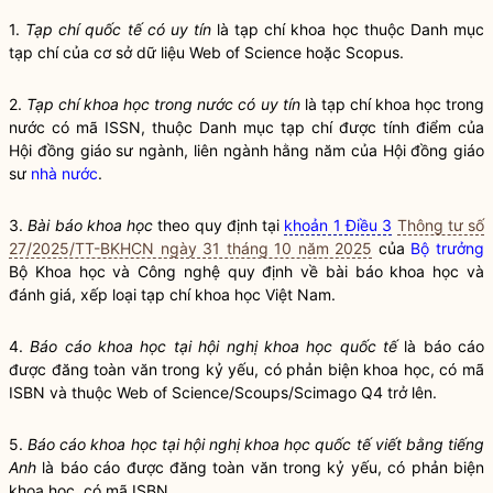
1.
Tạp chí quốc tế có uy tín
là tạp chí khoa học thuộc Danh mục
tạp chí của cơ sở dữ liệu Web of Science hoặc Scopus.
2.
Tạp chí khoa học trong nước có uy tín
là tạp chí khoa học trong
nước có mã ISSN, thuộc Danh mục tạp chí được tính điểm của
Hội đồng giáo sư ngành, liên ngành hằng năm của Hội đồng giáo
sư
nhà nước
.
3.
Bài báo khoa học
theo quy định tại
khoản 1 Điều 3
Thông tư số
27/2025/TT-BKHCN ngày 31 tháng 10 năm 2025
của
Bộ trưởng
Bộ Khoa học và Công nghệ quy định về bài báo khoa học và
đánh giá, xếp loại tạp chí khoa học Việt Nam.
4.
Báo cáo khoa học tại hội nghị khoa học quốc tế
là báo cáo
được đăng toàn văn trong kỷ yếu, có phản biện khoa học, có mã
ISBN và thuộc Web of Science/Scoups/Scimago Q4 trở lên.
5.
Báo cáo khoa học tại hội nghị khoa học quốc tế viết bằng tiếng
Anh
là báo cáo được đăng toàn văn trong kỷ yếu, có phản biện
khoa học, có mã ISBN.