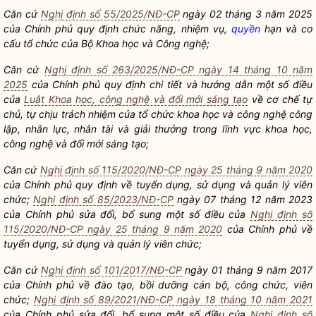
Căn cứ
Nghị định số 55/2025/NĐ-CP
ngày 02 tháng 3 năm 2025
của Chính phủ quy định chức năng, nhiệm vụ,
quyền
hạn và cơ
cấu tổ chức của Bộ Khoa học và Công nghệ;
Căn cứ
Nghị định số 263/2025/NĐ-CP ngày 14 tháng 10 năm
2025
của Chính phủ quy định chi tiết và hướng dẫn một số điều
của
Luật Khoa học, công nghệ và đổi mới sáng tạo
về cơ chế tự
chủ, tự chịu trách nhiệm của tổ chức khoa học và công nghệ công
lập, nhân lực, nhân tài và giải thưởng trong lĩnh vực khoa học,
công nghệ và đổi mới sáng tạo;
Căn cứ
Nghị định số 115/2020/NĐ-CP ngày 25 tháng 9 năm 2020
của Chính phủ quy định về tuyển dụng, sử dụng và quản lý viên
chức;
Nghị định số 85/2023/NĐ-CP
ngày 07 tháng 12 năm 2023
của Chính phủ sửa đổi, bổ sung một số điều của
Nghị định số
115/2020/NĐ-CP ngày 25 tháng 9 năm 2020
của Chính phủ về
tuyển dụng, sử dụng và quản lý viên chức;
Căn cứ
Nghị định số 101/2017/NĐ-CP
ngày 01 tháng 9 năm 2017
của Chính phủ về đào tạo, bồi dưỡng cán bộ, công chức, viên
chức;
Nghị định số 89/2021/NĐ-CP ngày 18 tháng 10 năm 2021
của Chính phủ sửa đổi, bổ sung một số điều của
Nghị định số