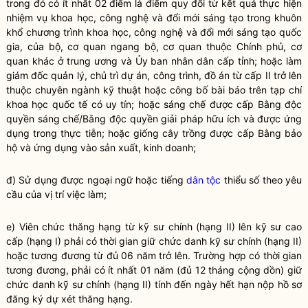
trong đó có ít nhất 02 điểm là điểm quy đổi từ kết quả thực hiện
nhiệm vụ khoa học, công nghệ và đổi mới sáng tạo trong khuôn
khổ chương trình khoa học, công nghệ và đổi mới sáng tạo
quốc
gia
, của bộ, cơ quan ngang bộ, cơ quan thuộc Chính phủ, cơ
quan khác ở trung ương và Ủy ban nhân dân cấp tỉnh; hoặc làm
giám đốc quản lý, chủ trì dự án, công trình, đồ án từ cấp II trở lên
thuộc chuyên ngành kỹ thuật hoặc công bố bài báo trên tạp chí
khoa học quốc tế có uy tín; hoặc sáng chế được cấp Bằng
độc
quyền
sáng chế/Bằng
độc quyền
giải pháp hữu ích
và được ứng
dụng trong thực tiễn; hoặc giống cây trồng được cấp Bằng bảo
hộ và ứng dụng vào sản xuất, kinh doanh;
đ) Sử dụng được ngoại ngữ hoặc tiếng
dân tộc
thiểu số theo yêu
cầu của vị trí việc làm;
e) Viên chức thăng hạng từ kỹ sư chính (hạng II) lên kỹ sư cao
cấp (hạng I) phải có thời gian giữ chức danh kỹ sư chính (hạng II)
hoặc tương đương từ đủ 06 năm trở lên. Trường hợp có thời gian
tương đương, phải có ít nhất 01 năm (đủ 12 tháng cộng dồn) giữ
chức danh kỹ sư chính (hạng II) tính đến ngày hết hạn nộp hồ sơ
đăng ký dự xét thăng hạng.