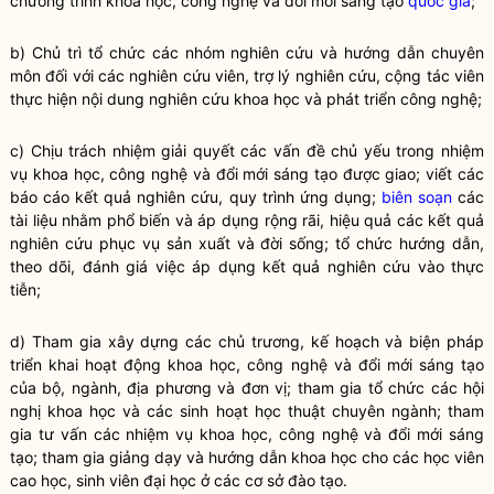
chương trình khoa học, công nghệ và đổi mới sáng tạo
quốc gia
;
b) Chủ trì tổ chức các nhóm nghiên cứu và hướng dẫn chuyên
môn đối với các nghiên cứu viên, trợ lý nghiên cứu, cộng tác viên
thực hiện nội dung nghiên cứu khoa học và phát triển công nghệ;
c) Chịu trách nhiệm giải quyết các vấn đề chủ yếu trong nhiệm
vụ khoa học, công nghệ và đổi mới sáng tạo được giao; viết các
báo cáo kết quả nghiên cứu, quy trình ứng dụng;
biên soạn
các
tài liệu nhằm phổ biến và áp dụng rộng rãi, hiệu quả các kết quả
nghiên cứu phục vụ sản xuất và đời sống; tổ chức hướng dẫn,
theo dõi, đánh giá việc áp dụng kết quả nghiên cứu vào thực
tiễn;
d) Tham gia xây dựng các chủ trương, kế hoạch và biện pháp
triển khai hoạt động khoa học, công nghệ và đổi mới sáng tạo
của bộ, ngành, địa phương và đơn vị; tham gia tổ chức các hội
nghị khoa học và các sinh hoạt học thuật chuyên ngành; tham
gia tư vấn các nhiệm vụ khoa học, công nghệ và đổi mới sáng
tạo; tham gia giảng dạy và hướng dẫn khoa học cho các học viên
cao học, sinh viên đại học ở các cơ sở đào tạo.