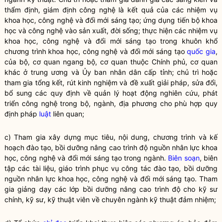
thẩm định, giám định công nghệ là kết quả của các nhiệm vụ
khoa học, công nghệ và đổi mới sáng tạo; ứng dụng tiến bộ khoa
học và công nghệ vào sản xuất, đời sống; thực hiện các nhiệm vụ
khoa học, công nghệ và đổi mới sáng tạo trong khuôn khổ
chương trình khoa học, công nghệ và đổi mới sáng tạo
quốc gia
,
của bộ, cơ quan ngang bộ, cơ quan thuộc Chính phủ, cơ quan
khác ở trung ương và Ủy ban nhân dân cấp tỉnh; chủ trì hoặc
tham gia tổng kết, rút kinh nghiệm và đề xuất giải pháp, sửa đổi,
bổ sung các quy định về quản lý hoạt động nghiên cứu, phát
triển công nghệ trong bộ, ngành, địa phương cho phù hợp quy
định pháp
luật
liên quan;
c) Tham gia xây dựng mục tiêu, nội dung, chương trình và kế
hoạch đào tạo, bồi dưỡng nâng cao trình độ nguồn nhân lực khoa
học, công nghệ và đổi mới sáng tạo trong ngành.
Biên soạn
, biên
tập các tài liệu, giáo trình phục vụ
công tác
đào tạo, bồi dưỡng
nguồn nhân lực khoa học, công nghệ và đổi mới sáng tạo. Tham
gia giảng dạy các lớp bồi dưỡng nâng cao trình độ cho kỹ sư
chính, kỹ sư, kỹ thuật viên về chuyên ngành kỹ thuật đảm nhiệm;