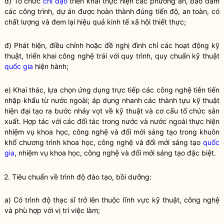
d) Tổ chức
chỉ đạo
triển khai thực hiện các phương án, bảo đảm
các công trình, dự án được hoàn thành đúng tiến độ, an toàn, có
chất lượng và đem lại hiệu quả kinh tế xã hội thiết thực;
đ) Phát hiện, điều chỉnh hoặc đề nghị đình chỉ các hoạt động kỹ
thuật, triển khai công nghệ trái với quy trình, quy chuẩn kỹ thuật
quốc gia
hiện hành;
e) Khai thác, lựa chọn ứng dụng trực tiếp các công nghệ tiên tiến
nhập khẩu từ nước ngoài; áp dụng nhanh các thành tựu kỹ thuật
hiện đại tạo ra bước nhảy vọt về kỹ thuật và cơ cấu tổ chức sản
xuất. Hợp tác với các đối tác trong nước và nước ngoài thực hiện
nhiệm vụ khoa học, công nghệ và đổi mới sáng tạo trong khuôn
khổ chương trình khoa học, công nghệ và đổi mới sáng tạo
quốc
gia
, nhiệm vụ khoa học, công nghệ và đổi mới sáng tạo đặc biệt.
2. Tiêu chuẩn về trình độ đào tạo, bồi dưỡng:
a) Có trình độ thạc sĩ trở lên thuộc lĩnh vực kỹ thuật, công nghệ
và phù hợp với vị trí việc làm;