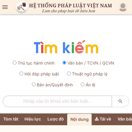

Thủ tục hành chính
Văn bản / TCVN / QCVN
Hỏi đáp pháp luật
Thuật ngữ pháp lý
Bản án/Quyết định
Án lệ

Tóm tắt
Hiệu lực
Lược đồ
Tải về
Văn bả
Nội dung