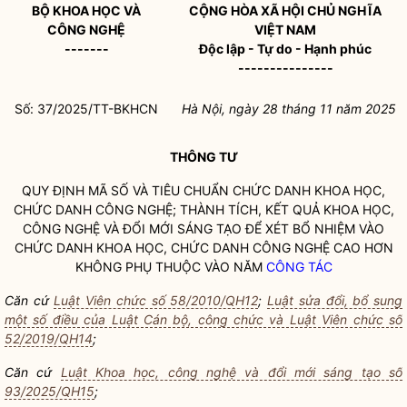
BỘ KHOA HỌC VÀ
CỘNG HÒA XÃ HỘI CHỦ NGHĨA
CÔNG NGHỆ
VIỆT NAM
-------
Độc lập - Tự do - Hạnh phúc
---------------
Số: 37/2025/TT-BKHCN
Hà Nội, ngày 28 tháng 11 năm 2025
THÔNG TƯ
QUY ĐỊNH MÃ SỐ VÀ TIÊU CHUẨN CHỨC DANH KHOA HỌC,
CHỨC DANH CÔNG NGHỆ; THÀNH TÍCH, KẾT QUẢ KHOA HỌC,
CÔNG NGHỆ VÀ ĐỔI MỚI SÁNG TẠO ĐỂ XÉT BỔ NHIỆM VÀO
CHỨC DANH KHOA HỌC, CHỨC DANH CÔNG NGHỆ CAO HƠN
KHÔNG PHỤ THUỘC VÀO NĂM
CÔNG TÁC
Căn cứ
Luật Viên chức số 58/2010/QH12
;
Luật sửa đổi, bổ sung
một số điều của Luật Cán bộ, công chức và Luật Viên chức số
52/2019/QH14
;
Căn cứ
Luật Khoa học, công nghệ và đổi mới sáng tạo số
93/2025/QH15
;