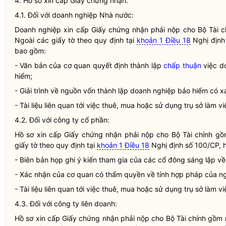
4. Hồ sơ xin cấp Giấy chứng nhận:
4.1. Đối với doanh nghiệp
Nhà nước
:
Doanh nghiệp xin cấp Giấy chứng nhận phải nộp cho Bộ Tài ch
Ngoài các giấy tờ theo quy định tại
khoản 1 Điều 18
Nghị định
bao gồm:
- Văn bản của cơ quan quyết định thành lập
chấp thuận
việc d
hiểm;
- Giải trình về nguồn vốn thành lập doanh nghiệp bảo hiểm có
- Tài liệu liên quan tới việc thuê, mua hoặc sử dụng trụ sở làm vi
4.2. Đối với công ty cổ phần:
Hồ sơ xin cấp Giấy chứng nhận phải nộp cho Bộ Tài chính gồ
giấy tờ theo quy định tại
khoản 1 Điều 18
Nghị định số 100/CP, 
- Biên bản họp ghi ý kiến tham gia của các cổ đông sáng lập về
- Xác nhận của cơ quan có thẩm
quyền
về tính
hợp pháp
của ng
- Tài liệu liên quan tới việc thuê, mua hoặc sử dụng trụ sở làm vi
4.3. Đối với công ty
liên doanh
:
Hồ sơ xin cấp Giấy chứng nhận phải nộp cho Bộ Tài chính gồm 