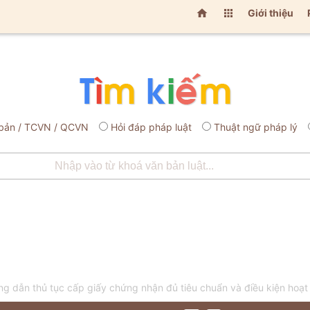


Giới thiệu
bản / TCVN / QCVN
Hỏi đáp pháp luật
Thuật ngữ pháp lý
 dẫn thủ tục cấp giấy chứng nhận đủ tiêu chuẩn và điều kiện hoạt