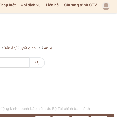
Pháp luật
Gói dịch vụ
Liên hệ
Chương trình CTV
Bản án/Quyết định
Án lệ

 động kinh doanh bảo hiểm do Bộ Tài chính ban hành