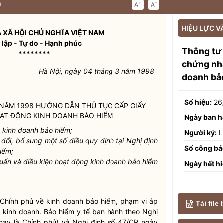
n
+
-
A
A
HIỆU LỰC V
 XÃ HỘI CHỦ NGHĨA VIỆT NAM
 lập - Tự do - Hạnh phúc
Thông tư
********
chứng nhậ
Hà Nội, ngày 04 tháng 3 năm 1998
doanh bảo
Số hiệu:
26
3 NĂM 1998 HƯỚNG DẪN THỦ TỤC CẤP GIẤY
OẠT ĐỘNG KINH DOANH BẢO HIỂM
Ngày ban h
 kinh doanh bảo hiểm;
Người ký:
L
ổi, bổ sung một số điều quy định tại Nghị định
Số công bá
iểm;
huẩn và điều kiện hoạt động kinh doanh bảo hiểm
Ngày hết hi
Chính phủ về kinh doanh bảo hiểm, phạm vi áp
Tải file
 kinh doanh. Bảo hiểm y tế ban hành theo Nghị
nay là Chính phủ) và Nghị định số 47/CP ngày