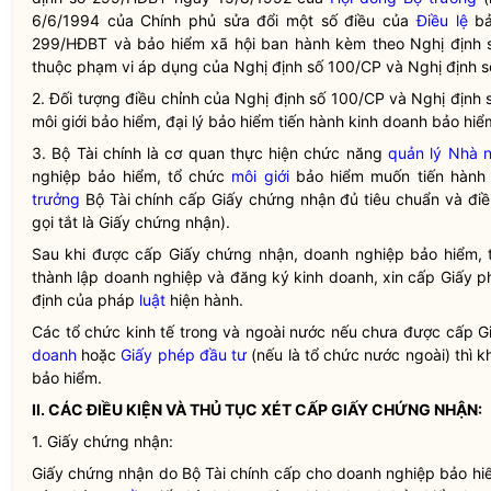
6/6/1994 của Chính phủ sửa đổi một số điều của
Điều lệ
bả
299/HĐBT và bảo hiểm xã hội ban hành kèm theo Nghị định 
thuộc phạm vi áp dụng của Nghị định số 100/CP và Nghị định s
2. Đối tượng điều chỉnh của Nghị định số 100/CP và Nghị định
môi giới
bảo hiểm, đại lý bảo hiểm tiến hành kinh doanh bảo hiểm
3. Bộ Tài chính là cơ quan thực hiện chức năng
quản lý Nhà 
nghiệp bảo hiểm, tổ chức
môi giới
bảo hiểm muốn tiến hành
trưởng
Bộ Tài chính cấp Giấy chứng nhận đủ tiêu chuẩn và điề
gọi tắt là Giấy chứng nhận).
Sau khi được cấp Giấy chứng nhận, doanh nghiệp bảo hiểm,
thành lập doanh nghiệp và
đăng ký kinh doanh
, xin cấp
Giấy p
định của pháp
luật
hiện hành.
Các tổ chức kinh tế trong và ngoài nước nếu chưa được cấp 
doanh
hoặc
Giấy phép đầu tư
(nếu là tổ chức nước ngoài) thì 
bảo hiểm.
II. CÁC ĐIỀU KIỆN VÀ THỦ TỤC XÉT CẤP GIẤY CHỨNG NHẬN:
1. Giấy chứng nhận:
Giấy chứng nhận do Bộ Tài chính cấp cho doanh nghiệp bảo hi