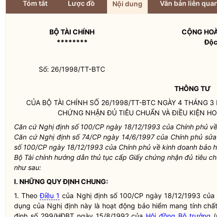
Tóm tắt
Lược đồ
Văn bản liên qua
Nội dung
BỘ TÀI CHÍNH
CỘNG HOÀ
********
Độc
Số: 26/1998/TT-BTC
THÔNG TƯ
CỦA BỘ TÀI CHÍNH SỐ 26/1998/TT-BTC NGÀY 4 THÁNG 
CHỨNG NHẬN ĐỦ TIÊU CHUẨN VÀ ĐIỀU KIỆN H
Căn cứ Nghị định số 100/CP ngày 18/12/1993 của Chính phủ về
Căn cứ Nghị định số 74/CP ngày 14/6/1997 của Chính phủ sửa đ
số 100/CP ngày 18/12/1993 của Chính phủ về kinh doanh bảo h
Bộ Tài chính hướng dẫn thủ tục cấp Giấy chứng nhận đủ tiêu c
như sau:
I. NHỮNG QUY ĐỊNH CHUNG:
1. Theo
Điều 1
của Nghị định số 100/CP ngày 18/12/1993 của 
dụng của Nghị định này là hoạt động bảo hiểm mang tính chất
định số 299/HĐBT ngày 15/8/1992 của
Hội đồng Bộ trưởng
(