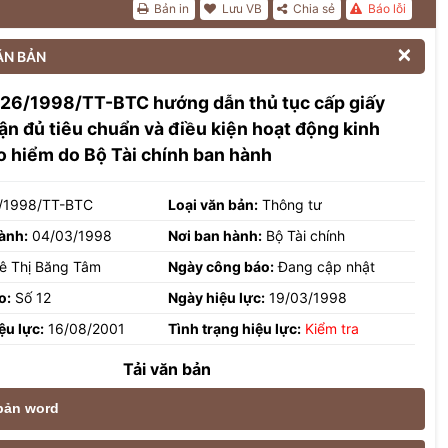
Bản in
Lưu VB
Chia sẻ
Báo lỗi

ĂN BẢN
 26/1998/TT-BTC hướng dẫn thủ tục cấp giấy
n đủ tiêu chuẩn và điều kiện hoạt động kinh
 hiểm do Bộ Tài chính ban hành
/1998/TT-BTC
Loại văn bản:
Thông tư
ành:
04/03/1998
Nơi ban hành:
Bộ Tài chính
ê Thị Băng Tâm
Ngày công báo:
Đang cập nhật
o:
Số 12
Ngày hiệu lực:
19/03/1998
ệu lực:
16/08/2001
Tình trạng hiệu lực:
Kiểm tra
Tải văn bản
 bản word