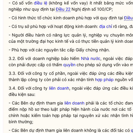
- Có số vốn
điều lệ
(không kể vốn vay) ít nhất bằng mức vốn 
nghiệp như quy định tại
Điều 22
Nghị định số 100/CP;
- Có hình thức tổ chức kinh doanh phù hợp với quy định tại
Điều
- Có trụ sở phù hợp với hoạt động kinh doanh:
địa chỉ
rõ ràng, đ
- Người điều hành có năng lực quản lý, nghiệp vụ chuyên môn
của một trường đại học kinh tế và có thực tiễn quản lý kinh do
- Phù hợp với các nguyên tắc cấp Giấy chứng nhận.
3.2. Đối với doanh nghiệp bảo hiểm
Nhà nước
, ngoài việc đá
còn phải được cấp có thẩm
quyền
cho phép sử dụng vốn vào mụ
3.3. Đối với công ty cổ phần, ngoài việc đáp ứng các điều kiện
thành lập công ty còn phải có xác nhận tính
hợp pháp
nguồn vố
3.4. Đối với công ty
liên doanh
, ngoài việc đáp ứng các điều k
điều kiện sau:
- Các Bên dự định tham gia
liên doanh
phải là các tổ chức đa
điểm nộp hồ sơ theo luật pháp hiện hành của nước nơi các tổ
chính hoặc kiểm toán
hợp pháp
tại nguyên xứ xác nhận tình h
bình thường;
- Các Bên dự định tham gia
liên doanh
không là các đối tác có
q