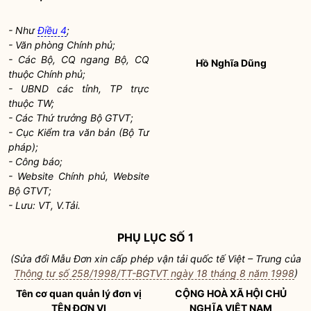
- Như
Điều 4
;
- Văn phòng Chính phủ;
- Các Bộ, CQ ngang Bộ, CQ
Hồ Nghĩa Dũng
thuộc Chính phủ;
- UBND các tỉnh, TP trực
thuộc TW;
- Các Thứ trưởng Bộ GTVT;
- Cục Kiểm tra văn bản (Bộ Tư
pháp);
- Công báo;
- Website Chính phủ, Website
Bộ GTVT;
- Lưu: VT, V.Tải.
PHỤ LỤC SỐ 1
(Sửa đổi Mẫu Đơn xin cấp phép vận tải quốc tế Việt – Trung của
Thông tư số 258/1998/TT-BGTVT ngày 18 tháng 8 năm 1998
)
Tên cơ quan quản lý đơn vị
CỘNG HOÀ XÃ HỘI CHỦ
TÊN ĐƠN VỊ
NGHĨA VIỆT NAM