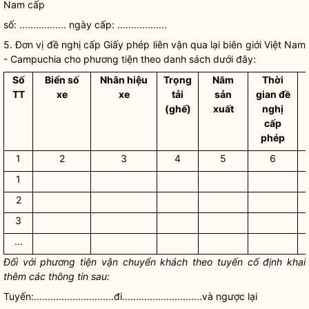
Nam cấp
số: ................. ngày cấp: ..................
5. Đơn vị đề nghị cấp Giấy phép liên vận qua lại biên giới Việt Nam
- Campuchia cho phương tiện theo danh sách dưới đây:
Số
Biển số
Nhãn hiệu
Trọng
Năm
Thời
TT
xe
xe
tải
sản
gian đề
(ghế)
xuất
nghị
cấp
phép
1
2
3
4
5
6
1
2
3
...
Đối với phương tiện vận chuyển khách theo tuyến cố định khai
thêm các thông tin sau:
Tuyến:.............................đi.............................và ngược lại