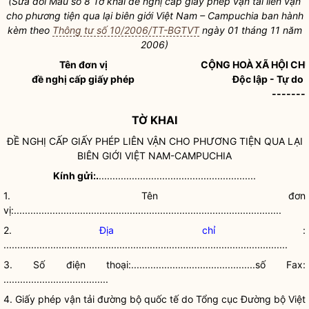
(Sửa đổi Mẫu số 8 Tờ khai đề nghị cấp giấy phép vận tải liên vận
cho phương tiện qua lại biên giới Việt Nam – Campuchia ban hành
kèm theo
Thông tư số 10/2006/TT-BGTVT
ngày 01 tháng 11 năm
2006)
Tên đơn vị
CỘNG HOÀ XÃ HỘI CH
đề nghị cấp giấy phép
Độc lập - Tự do
-------
TỜ KHAI
ĐỀ NGHỊ CẤP GIẤY PHÉP LIÊN VẬN CHO PHƯƠNG TIỆN QUA LẠI
BIÊN GIỚI VIỆT NAM-CAMPUCHIA
Kính gửi:.
.........................................................
1. Tên đơn
vị:.................................................................................................
2.
Địa chỉ
:
.......................................................................................................
3. Số điện thoại:.............................................số Fax:
......................................
4. Giấy phép vận tải đường bộ quốc tế do Tổng cục Đường bộ Việt