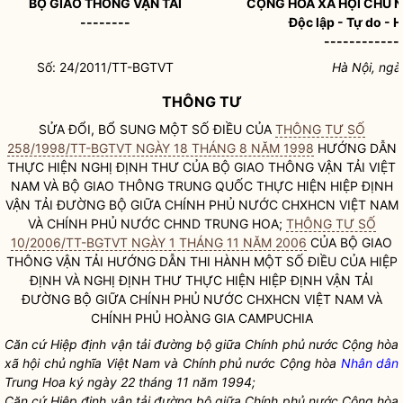
BỘ GIAO THÔNG VẬN TẢI
CỘNG HÒA XÃ HỘI CHỦ 
--------
Độc lập - Tự do - 
------------
Số: 24/2011/TT-BGTVT
Hà Nội, ngà
THÔNG TƯ
SỬA ĐỔI, BỔ SUNG MỘT SỐ ĐIỀU CỦA
THÔNG TƯ SỐ
258/1998/TT-BGTVT NGÀY 18 THÁNG 8 NĂM 1998
HƯỚNG DẪN
THỰC HIỆN NGHỊ ĐỊNH THƯ CỦA BỘ GIAO THÔNG VẬN TẢI VIỆT
NAM VÀ BỘ GIAO THÔNG TRUNG QUỐC THỰC HIỆN HIỆP ĐỊNH
VẬN TẢI ĐƯỜNG BỘ GIỮA CHÍNH PHỦ NƯỚC CHXHCN VIỆT NAM
VÀ CHÍNH PHỦ NƯỚC CHND TRUNG HOA;
THÔNG TƯ SỐ
10/2006/TT-BGTVT NGÀY 1 THÁNG 11 NĂM 2006
CỦA BỘ GIAO
THÔNG VẬN TẢI HƯỚNG DẪN THI HÀNH MỘT SỐ ĐIỀU CỦA HIỆP
ĐỊNH VÀ NGHỊ ĐỊNH THƯ THỰC HIỆN HIỆP ĐỊNH VẬN TẢI
ĐƯỜNG BỘ GIỮA CHÍNH PHỦ NƯỚC CHXHCN VIỆT NAM VÀ
CHÍNH PHỦ HOÀNG GIA CAMPUCHIA
Căn cứ Hiệp định vận tải đường bộ giữa Chính phủ nước Cộng hòa
xã hội chủ nghĩa Việt Nam và Chính phủ nước Cộng hòa
Nhân dân
Trung Hoa ký ngày 22 tháng 11 năm 1994;
Căn cứ Hiệp định vận tải đường bộ giữa Chính phủ nước Cộng hòa