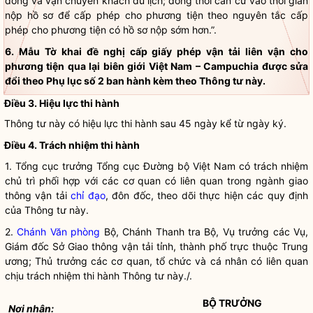
đồng và vận chuyển khách du lịch; đồng thời căn cứ vào thời gian
nộp hồ sơ để cấp phép cho phương tiện theo nguyên tắc cấp
phép cho phương tiện có hồ sơ nộp sớm hơn.”.
6. Mẫu Tờ khai đề nghị cấp giấy phép vận tải liên vận cho
phương tiện qua lại biên giới Việt Nam – Campuchia được sửa
đổi theo Phụ lục số 2 ban hành kèm theo Thông tư này.
Điều 3. Hiệu lực thi hành
Thông tư này có hiệu lực thi hành sau 45 ngày kể từ ngày ký.
Điều 4. Trách nhiệm thi hành
1. Tổng cục trưởng Tổng cục Đường bộ Việt Nam có trách nhiệm
chủ trì phối hợp với các cơ quan có liên quan trong ngành giao
thông vận tải
chỉ đạo
, đôn đốc, theo dõi thực hiện các quy định
của Thông tư này.
2.
Chánh Văn phòng
Bộ, Chánh Thanh tra Bộ, Vụ trưởng các Vụ,
Giám đốc Sở Giao thông vận tải tỉnh, thành phố trực thuộc Trung
ương; Thủ trưởng các cơ quan, tổ chức và cá nhân có liên quan
chịu trách nhiệm thi hành Thông tư này./.
BỘ TRƯỞNG
Nơi nhận: