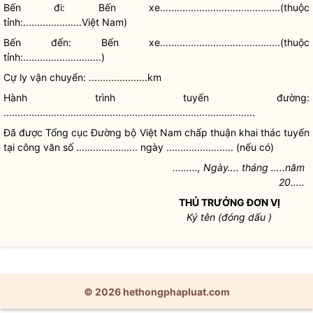
Bến đi: Bến xe...........................................(thuộc
tỉnh:.....................Việt Nam)
Bến đến: Bến xe...........................................(thuộc
tỉnh:............................)
Cự ly vận chuyển: .....................km
Hành trình tuyến đường:
..........................................................................................
Đã được Tổng cục Đường bộ Việt Nam
chấp thuận
khai thác tuyến
tại công văn số ...................... ngày ........................
(nếu có)
........., Ngày…. tháng …..năm
20…..
THỦ TRƯỞNG ĐƠN VỊ
Ký tên (đóng dấu )
© 2026 hethongphapluat.com