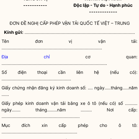
-----------
Độc lập - Tự do - Hạnh phúc
-------------
ĐƠN ĐỀ NGHỊ CẤP PHÉP VẬN TẢI QUỐC TẾ VIỆT – TRUNG
Kính gửi:
.........................................................................................
Tên đơn vị vận tải:
.................................................................................
Địa chỉ
cơ quan:
.....................................................................................
Số điện thoại cần liên hệ (nếu có):
........................................................
Giấy chứng nhận
đăng ký kinh doanh
số: .... ngày.....tháng.....năm
......
Giấy phép kinh doanh vận tải bằng xe ô tô (nếu có) số ..........
ngày....... tháng........năm ......... Nơi cấp:
...............................................................
Mục đích xin cấp phép cho ô tô:
.............................................................