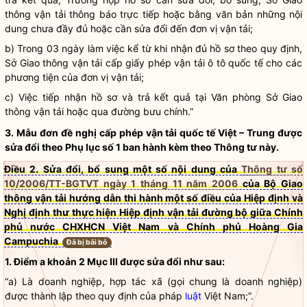
thông vận tải thông báo trực tiếp hoặc bằng văn bản những nội
dung chưa đầy đủ hoặc cần sửa đổi đến đơn vị vận tải;
b) Trong 03 ngày làm việc kể từ khi nhận đủ hồ sơ theo quy định,
Sở Giao thông vận tải cấp giấy phép vận tải ô tô quốc tế cho các
phương tiện của đơn vị vận tải;
c) Việc tiếp nhận hồ sơ và trả kết quả tại Văn phòng Sở Giao
thông vận tải hoặc qua đường bưu chính.”
3. Mẫu đơn đề nghị cấp phép vận tải quốc tế Việt – Trung được
sửa đổi theo Phụ lục số 1 ban hành kèm theo Thông tư này.
Điều 2. Sửa đổi, bổ sung một số nội dung của
Thông tư số
10/2006/TT-BGTVT ngày 1 tháng 11 năm 2006
của Bộ Giao
thông vận tải hướng dẫn thi hành một số điều của Hiệp định và
Nghị định thư thực hiện Hiệp định vận tải đường bộ giữa Chính
phủ nước CHXHCN Việt Nam và Chính phủ Hoàng Gia
Campuchia
Đã bị bãi bỏ
1. Điểm a khoản 2 Mục III được sửa đổi như sau:
“a) Là doanh nghiệp, hợp tác xã (gọi chung là doanh nghiệp)
được thành lập theo quy định của pháp
luật
Việt Nam;”.