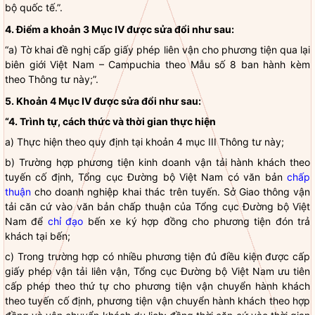
bộ quốc tế.”.
4. Điểm a khoản 3 Mục IV được sửa đổi như sau:
“a) Tờ khai đề nghị cấp giấy phép liên vận cho phương tiện qua lại
biên giới Việt Nam – Campuchia theo Mẫu số 8 ban hành kèm
theo Thông tư này;”.
5. Khoản 4 Mục IV được sửa đổi như sau:
“4. Trình tự, cách thức và thời gian thực hiện
a) Thực hiện theo quy định tại khoản 4 mục III Thông tư này;
b) Trường hợp phương tiện kinh doanh vận tải hành khách theo
tuyến cố định, Tổng cục Đường bộ Việt Nam có văn bản
chấp
thuận
cho doanh nghiệp khai thác trên tuyến. Sở Giao thông vận
tải căn cứ vào văn bản
chấp thuận
của Tổng cục Đường bộ Việt
Nam để
chỉ đạo
bến xe ký hợp đồng cho phương tiện đón trả
khách tại bến;
c) Trong trường hợp có nhiều phương tiện đủ điều kiện được cấp
giấy phép vận tải liên vận, Tổng cục Đường bộ Việt Nam ưu tiên
cấp phép theo thứ tự cho phương tiện vận chuyển hành khách
theo tuyến cố định, phương tiện vận chuyển hành khách theo hợp