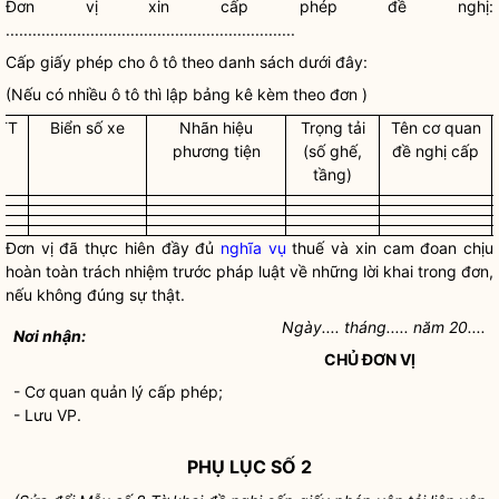
Đơn vị xin cấp phép đề nghị:
.................................................................
Cấp giấy phép cho ô tô theo danh sách dưới đây:
(Nếu có nhiều ô tô thì lập bảng kê kèm theo đơn )
TT
Biển số xe
Nhãn hiệu
Trọng tải
Tên cơ quan
phương tiện
(số ghế,
đề nghị cấp
tầng)
Đơn vị đã thực hiên đầy đủ
nghĩa vụ
thuế và xin cam đoan chịu
hoàn toàn trách nhiệm trước pháp
luật
về những lời khai trong đơn,
nếu không đúng sự thật.
Ngày.... tháng..... năm 20....
Nơi nhận:
CHỦ ĐƠN VỊ
- Cơ quan quản lý cấp phép;
- Lưu VP.
PHỤ LỤC SỐ 2