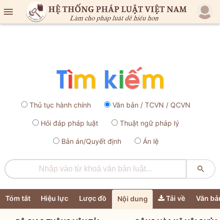

Thủ tục hành chính
Văn bản / TCVN / QCVN
Hỏi đáp pháp luật
Thuật ngữ pháp lý
Bản án/Quyết định
Án lệ

Tóm tắt
Hiệu lực
Lược đồ
Tải về
Văn bả
Nội dung