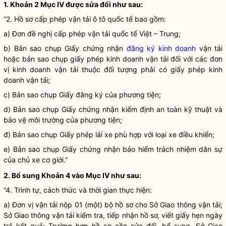
1. Khoản 2 Mục IV được sửa đổi như sau:
“2. Hồ sơ cấp phép vận tải ô tô quốc tế bao gồm:
a) Đơn đề nghị cấp phép vận tải quốc tế Việt – Trung;
b) Bản sao chụp Giấy chứng nhận
đăng ký kinh doanh
vận tải
hoặc bản sao chụp giấy phép kinh doanh vận tải đối với các đơn
vị kinh doanh vận tải thuộc đối tượng phải có giấy phép kinh
doanh vận tải;
c) Bản sao chụp Giấy đăng ký của phương tiện;
d) Bản sao chụp Giấy chứng nhận kiểm định an toàn kỹ thuật và
bảo vệ môi trường của phương tiện;
đ) Bản sao chụp Giấy phép lái xe phù hợp với loại xe điều khiển;
e) Bản sao chụp Giấy chứng nhận bảo hiểm trách nhiệm dân sự
của chủ xe cơ giới.”
2. Bổ sung Khoản 4 vào Mục IV như sau:
“4. Trình tự, cách thức và thời gian thực hiện:
a) Đơn vị vận tải nộp 01 (một) bộ hồ sơ cho Sở Giao thông vận tải;
Sở Giao thông vận tải kiểm tra, tiếp nhận hồ sơ, viết giấy hẹn ngày
trả kết quả; Trường hợp hồ sơ cần sửa đổi, bổ sung, Sở Giao