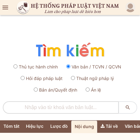

Thủ tục hành chính
Văn bản / TCVN / QCVN
Hỏi đáp pháp luật
Thuật ngữ pháp lý
Bản án/Quyết định
Án lệ

Tóm tắt
Hiệu lực
Lược đồ
Tải về
Văn bả
Nội dung