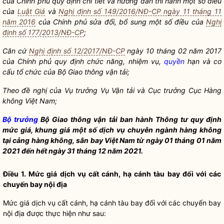
của Chính phủ quy định chi tiết và hướng dẫn thi hành một số điều
của
Luật Giá
và
Nghị định số 149/2016/NĐ-CP ngày 11 tháng 11
năm 2016
của Chính phủ sửa đổi, bổ sung một số điều của
Nghị
định số 177/2013/NĐ-CP
;
Căn cứ
Nghị định số 12/2017/NĐ-CP
ngày 10 tháng 02 năm 2017
của Chính phủ quy định chức năng, nhiệm vụ,
quyền
hạn và cơ
cấu tổ chức của
Bộ Giao thông vận tải
;
Theo đề nghị của Vụ trưởng Vụ Vận tải và Cục trưởng Cục Hàng
không Việt Nam;
Bộ trưởng
Bộ Giao thông vận tải
ban hành Thông tư quy định
mức giá, khung giá một số
dịch vụ
chuyên ngành hàng không
tại
cảng
hàng không,
sân bay
Việt Nam từ ngày 01 tháng 01 năm
2021 đến hết ngày 31 tháng 12 năm 2021.
Điều 1. Mức giá
dịch vụ
cất cánh, hạ cánh
tàu bay
đối với các
chuyến bay nội địa
Mức giá
dịch vụ
cất cánh, hạ cánh
tàu bay
đối với các chuyến bay
nội địa được thực hiện như sau: