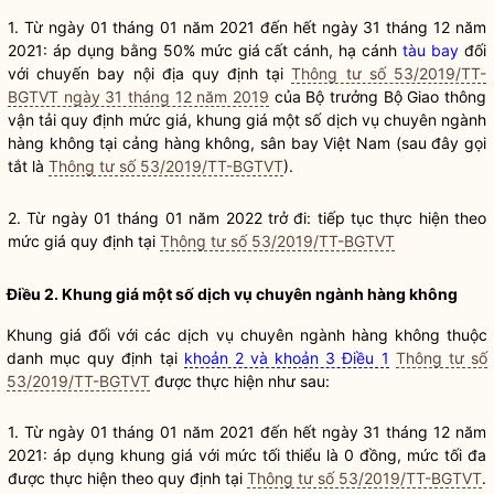
1. Từ ngày 01 tháng 01 năm 2021 đến hết ngày 31 tháng 12 năm
2021: áp dụng bằng 50% mức giá cất cánh, hạ cánh
tàu bay
đối
với chuyến bay nội địa quy định tại
Thông tư số 53/2019/TT-
BGTVT ngày 31 tháng 12 năm 2019
của
Bộ trưởng
Bộ Giao thông
vận tải
quy định mức giá, khung giá một số
dịch vụ
chuyên ngành
hàng không tại
cảng
hàng không,
sân bay
Việt Nam (sau đây gọi
tắt là
Thông tư số 53/2019/TT-BGTVT
).
2. Từ ngày 01 tháng 01 năm 2022 trở đi: tiếp tục thực hiện theo
mức giá quy định tại
Thông tư số 53/2019/TT-BGTVT
Điều 2. Khung giá một số
dịch vụ
chuyên ngành hàng không
Khung giá đối với các
dịch vụ
chuyên ngành hàng không thuộc
danh mục quy định tại
khoản 2 và khoản 3 Điều 1
Thông tư số
53/2019/TT-BGTVT
được thực hiện như sau:
1. Từ ngày 01 tháng 01 năm 2021 đến hết ngày 31 tháng 12 năm
2021: áp dụng khung giá với mức tối thiểu là 0 đồng, mức tối đa
được thực hiện theo quy định tại
Thông tư số 53/2019/TT-BGTVT
.