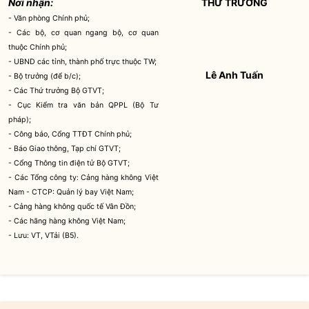
Nơi nhận:
THỨ TRƯỞNG
- Văn phòng Chính phủ;
- Các bộ, cơ quan ngang bộ, cơ quan
thuộc Chính phủ;
- UBND các tỉnh, thành phố trực thuộc TW;
Lê Anh Tuấn
-
Bộ trưởng
(để b/c);
- Các Thứ trưởng Bộ GTVT;
- Cục Kiểm tra văn bản QPPL (Bộ Tư
pháp);
- Công báo, Cổng TTĐT Chính phủ;
- Báo Giao thông, Tạp chí GTVT;
- Cổng Thông tin điện tử Bộ GTVT;
- Các Tổng công ty:
Cảng
hàng không Việt
Nam - CTCP: Quản lý bay Việt Nam;
-
Cảng
hàng không quốc tế Vân Đồn;
- Các hãng hàng không Việt Nam;
- Lưu: VT, VTải (B5).