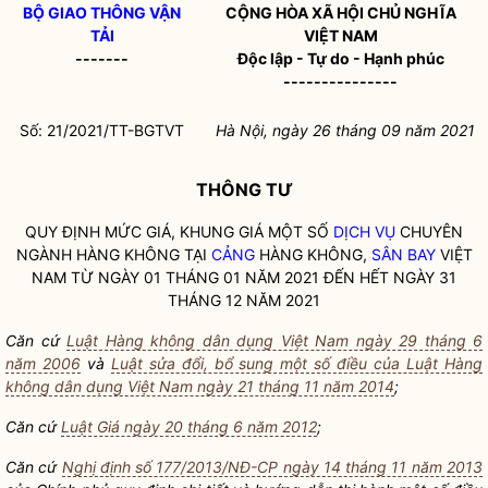
BỘ GIAO THÔNG VẬN
CỘNG HÒA XÃ HỘI CHỦ NGHĨA
TẢI
VIỆT NAM
-------
Độc lập - Tự do - Hạnh phúc
---------------
Số: 21/2021/TT-BGTVT
Hà Nội, ngày 26 tháng 09 năm 2021
THÔNG TƯ
QUY ĐỊNH MỨC GIÁ, KHUNG GIÁ MỘT SỐ
DỊCH VỤ
CHUYÊN
NGÀNH HÀNG KHÔNG TẠI
CẢNG
HÀNG KHÔNG,
SÂN BAY
VIỆT
NAM TỪ NGÀY 01 THÁNG 01 NĂM 2021 ĐẾN HẾT NGÀY 31
THÁNG 12 NĂM 2021
Căn cứ
Luật Hàng không dân dụng Việt Nam ngày 29 tháng 6
năm 2006
và
Luật sửa đổi, bổ sung một số điều của Luật Hàng
không dân dụng Việt Nam ngày 21 tháng 11 năm 2014
;
Căn cứ
Luật Giá ngày 20 tháng 6 năm 2012
;
Căn cứ
Nghị định số 177/2013/NĐ-CP ngày 14 tháng 11 năm 2013