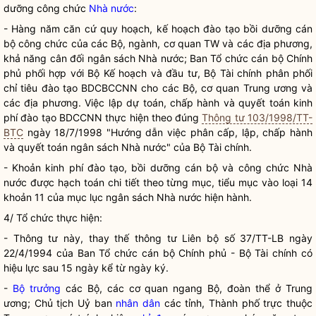
dưỡng công chức
Nhà nước
:
- Hàng năm căn cứ quy hoạch, kế hoạch đào tạo bồi dưỡng cán
bộ công chức của các Bộ, ngành, cơ quan TW và các địa phương,
khả năng cân đối ngân sách
Nhà nước
; Ban Tổ chức cán bộ Chính
phủ phối hợp với Bộ Kế hoạch và đầu tư, Bộ Tài chính phân phối
chỉ tiêu đào tạo BDCBCCNN cho các Bộ, cơ quan Trung ương và
các địa phương. Việc lập dự toán,
chấp hành
và quyết toán kinh
phí đào tạo BDCCNN thực hiện theo đúng
Thông tư 103/1998/TT-
BTC
ngày 18/7/1998 "Hướng dẫn việc phân cấp, lập,
chấp hành
và quyết toán ngân sách
Nhà nước
" của Bộ Tài chính.
- Khoản kinh phí đào tạo, bồi dưỡng cán bộ và công chức
Nhà
nước
được hạch toán chi tiết theo từng mục, tiểu mục vào loại 14
khoản 11 của mục lục ngân sách
Nhà nước
hiện hành.
4/ Tổ chức thực hiện:
- Thông tư này, thay thế thông tư Liên bộ số 37/TT-LB ngày
22/4/1994 của Ban Tổ chức cán bộ Chính phủ - Bộ Tài chính có
hiệu lực sau 15 ngày kể từ ngày ký.
-
Bộ trưởng
các Bộ, các cơ quan ngang Bộ, đoàn thể ở Trung
ương; Chủ tịch Uỷ ban
nhân dân
các tỉnh, Thành phố trực thuộc