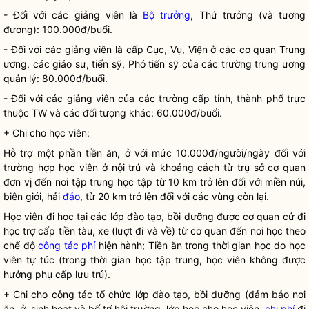
- Đối với các giảng viên là
Bộ trưởng
, Thứ trưởng (và tương
đương): 100.000đ/buổi.
- Đối với các giảng viên là cấp Cục, Vụ, Viện ở các cơ quan Trung
ương, các giáo sư, tiến sỹ, Phó tiến sỹ của các trường trung ương
quản lý: 80.000đ/buổi.
- Đối với các giảng viên của các trường cấp tỉnh, thành phố trực
thuộc TW và các đối tượng khác: 60.000đ/buổi.
+ Chi cho học viên:
Hỗ trợ một phần tiền ăn, ở với mức 10.000đ/người/ngày đối với
trường hợp học viên ở nội trú và khoảng cách từ trụ sở cơ quan
đơn vị đến nơi tập trung học tập từ 10 km trở lên đối với miền núi,
biên giới, hải
đảo
, từ 20 km trở lên đối với các vùng còn lại.
Học viên đi học tại các lớp đào tạo, bồi dưỡng được cơ quan cử đi
học trợ cấp tiền tàu, xe (lượt đi và về) từ cơ quan đến nơi học theo
chế độ
công tác phí
hiện hành; Tiền ăn trong thời gian học do học
viên tự túc (trong thời gian học tập trung, học viên không được
hưởng phụ cấp lưu trú).
+ Chi cho
công tác
tổ chức lớp đào tạo, bồi dưỡng (đảm bảo nơi
ăn, ở, sinh hoạt và bố trí hội trường, lớp học cho học viên,
chi phí
đi