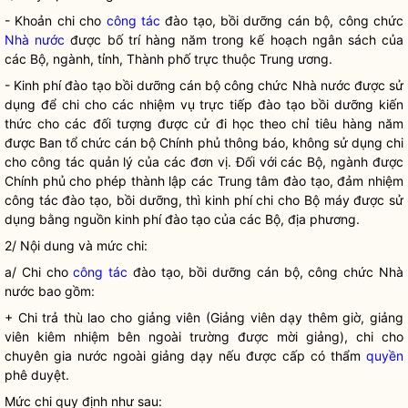
- Khoản chi cho
công tác
đào tạo, bồi dưỡng cán bộ, công chức
Nhà nước
được bố trí hàng năm trong kế hoạch ngân sách của
các Bộ, ngành, tỉnh, Thành phố trực thuộc Trung ương.
- Kinh phí đào tạo bồi dưỡng cán bộ công chức
Nhà nước
được sử
dụng để chi cho các nhiệm vụ trực tiếp đào tạo bồi dưỡng kiến
thức cho các đối tượng được cử đi học theo chỉ tiêu hàng năm
được Ban tổ chức cán bộ Chính phủ thông báo, không sử dụng chi
cho
công tác
quản lý của các đơn vị. Đối với các Bộ, ngành được
Chính phủ cho phép thành lập các Trung tâm đào tạo, đảm nhiệm
công tác
đào tạo, bồi dưỡng, thì kinh phí chi cho Bộ máy được sử
dụng bằng nguồn kinh phí đào tạo của các Bộ, địa phương.
2/ Nội dung và mức chi:
a/ Chi cho
công tác
đào tạo, bồi dưỡng cán bộ, công chức
Nhà
nước
bao gồm:
+ Chi trả thù lao cho giảng viên (Giảng viên dạy thêm giờ, giảng
viên kiêm nhiệm bên ngoài trường được mời giảng), chi cho
chuyên gia nước ngoài giảng dạy nếu được cấp có thẩm
quyền
phê duyệt.
Mức chi quy định như sau: