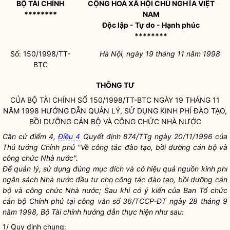
BỘ TÀI CHÍNH
CỘNG HOÀ XÃ HỘI CHỦ NGHĨA VIỆT
********
NAM
Độc lập - Tự do - Hạnh phúc
********
Số: 150/1998/TT-
Hà Nội, ngày 19 tháng 11 năm 1998
BTC
THÔNG TƯ
CỦA BỘ TÀI CHÍNH SỐ 150/1998/TT-BTC NGÀY 19 THÁNG 11
NĂM 1998 HƯỚNG DẪN QUẢN LÝ, SỬ DỤNG KINH PHÍ ĐÀO TẠO,
BỒI DƯỠNG CÁN BỘ VÀ CÔNG CHỨC
NHÀ NƯỚC
Căn cứ điểm 4,
Điều 4
Quyết định 874/TTg ngày 20/11/1996 của
Thủ tướng Chính phủ "Về
công tác
đào tạo, bồi dưỡng cán bộ và
công chức
Nhà nước
".
Để quản lý, sử dụng đúng mục đích và có hiệu quả nguồn kinh phí
ngân sách
Nhà nước
đầu tư cho
công tác
đào tạo, bồi dưỡng cán
bộ và công chức
Nhà nước
; Sau khi có ý kiến của Ban Tổ chức
cán bộ Chính phủ tại công văn số 36/TCCP-ĐT ngày 28 tháng 9
năm 1998, Bộ Tài chính hướng dẫn thực hiện như sau:
1/ Quy định chung: