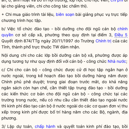
lại cho giảng viên, chi cho
công tác
chấm thi).
+ Chi mua giáo trình tài liệu,
biên soạn
bài giảng phục vụ trực tiếp
chương trình học tập.
b/ Việc tổ chức đào tạo - bồi dưỡng cho đội ngũ cán bộ
chính
quyền
cơ sở cấp xã, phường theo quy định tại điểm 3,
Điều 5
Quyết định 874/TTg ngày 20/11/1997 do Trường
Chính trị
của các
Tỉnh, thành phố trực thuộc TW đảm nhận.
Nội dung chi cho các lớp bồi dưỡng cán bộ xã, phường được áp
dụng tương tự như quy định đối với cán bộ - công chức
Nhà nước
;
c/ Chi cho cán bộ - công chức được cử đi học tập ngắn hạn ở
nước ngoài, trong kế hoạch đào tạo bồi dưỡng hàng năm được
Chính phủ phê duyệt; trong giai đoạn trước mắt, do khả năng
ngân sách còn hạn chế, cần thiết tập trung đào tạo - bồi dưỡng
các kiến thức cơ bản cho đội ngũ cán bộ - công chức tại các
trường trong nước, nếu có nhu cầu cần thiết đào tạo ngoài nước
thì kinh phí đào tạo cán bộ ở nước ngoài do các cơ quan đơn vị thu
xếp trong kinh phí được bố trí hàng năm cho các Bộ, ngành, địa
phương.
3/ Lập dự toán,
chấp hành
và quyết toán kinh phí đào tạo, bồi