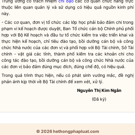
Trung ương có trách nhiệm
chỉ đạo
các cơ quan chức năng trực
thuộc liên quan quản lý và sử dụng có hiệu quả nguồn kinh phí
này.
- Các cơ quan, đơn vị tổ chức các lớp học phải bảo đảm chi trong
phạm vi kế hoạch được duyệt, Ban Tổ chức cán bộ Chính phủ phối
hợp với Bộ Kế hoạch và đầu tư tổ chức kiểm tra việc triển khai và
thực hiện kế hoạch, chỉ tiêu đào tạo, bồi dưỡng cán bộ và công
chức
Nhà nước
của các đơn vị và phối hợp với Bộ Tài chính, Sở Tài
chính - vật giá các tỉnh, thành phố kiểm tra các khoản chi cho
công tác
đào tạo, bồi dưỡng cán bộ và công chức
Nhà nước
của
các đơn vị bảo đảm đúng mục đích, đúng chế độ, có hiệu quả.
Trong quá trình thực hiện, nếu có phát sinh vướng mắc, đề nghị
phản ánh kịp thời về Bộ Tài chính để xem xét, xử lý.
Nguyễn Thị Kim Ngân
(Đã ký)
© 2026 hethongphapluat.com