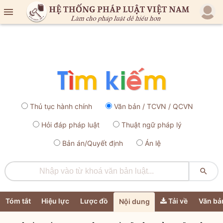

Thủ tục hành chính
Văn bản / TCVN / QCVN
Hỏi đáp pháp luật
Thuật ngữ pháp lý
Bản án/Quyết định
Án lệ

Tóm tắt
Hiệu lực
Lược đồ
Tải về
Văn bả
Nội dung