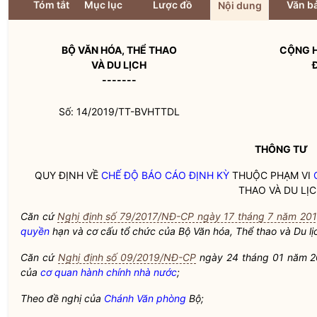
Tóm tắt
Mục lục
Lược đồ
Văn bả
Nội dung
BỘ VĂN HÓA, THỂ THAO
CỘNG H
VÀ DU LỊCH
-------
Số: 14/2019/TT-BVHTTDL
THÔNG TƯ
QUY ĐỊNH VỀ
CHẾ ĐỘ BÁO CÁO ĐỊNH KỲ
THUỘC PHẠM VI
THAO VÀ DU LỊ
Căn cứ
Nghị định số 79/2017/NĐ-CP ngày 17 tháng 7 năm 20
quyền
hạn và cơ cấu tổ chức của Bộ Văn hóa, Thể thao và Du lị
Căn cứ
Nghị định số 09/2019/NĐ-CP
ngày 24 tháng 01 năm 2
của
cơ quan hành chính nhà nước
;
Theo đề nghị của
Chánh Văn phòng
Bộ;