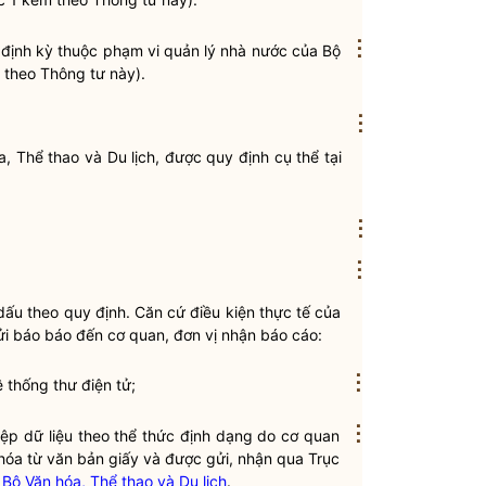
⋮
định kỳ
thuộc phạm vi
quản lý nhà nước
của Bộ
m theo Thông tư này).
⋮
, Thể thao và Du lịch, được quy định cụ thể tại
⋮
⋮
ấu theo quy định. Căn cứ điều kiện thực tế của
gửi báo báo đến cơ quan, đơn vị nhận
báo cáo
:
⋮
 thống thư điện tử;
⋮
iệp dữ liệu theo thể thức định dạng do cơ quan
hóa từ văn bản giấy và được gửi, nhận qua Trục
Bộ Văn hóa, Thể thao và Du lịch
.