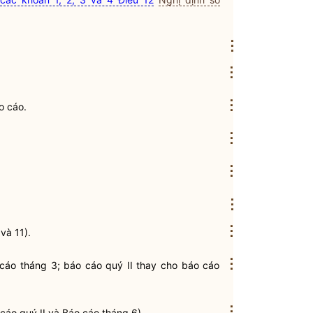
⋮
⋮
⋮
o cáo
.
⋮
⋮
⋮
⋮
 và 11).
⋮
 cáo
tháng 3;
báo cáo
quý II thay cho
báo cáo
⋮
 cáo
quý II và
Báo cáo
tháng 6).