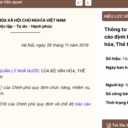
n liên quan
+
-
A
A
HIỆU LỰC V
ÒA XÃ HỘI CHỦ NGHĨA VIỆT NAM
Độc lập - Tự do - Hạnh phúc
Thông tư
---------------
cáo định 
hóa, Thể 
Hà Nội, ngày 29 tháng 11 năm 2019
Số hiệu:
14
Ngày ban h
QUẢN LÝ NHÀ NƯỚC
CỦA BỘ VĂN HÓA, THỂ
CH
Người ký:
N
17
của Chính phủ quy định chức năng, nhiệm vụ,
ch:
Số công bá
Tình trạng 
019 của Chính phủ quy định về chế độ
báo cáo
Tải file