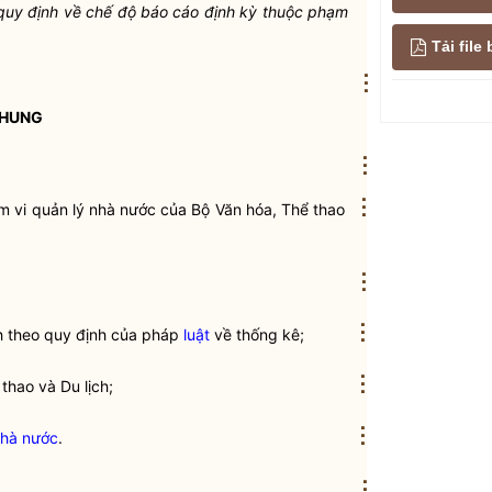
 quy định về
chế độ báo cáo định kỳ
thuộc phạm
Tải fil
⋮
CHUNG
⋮
⋮
m vi
quản lý nhà nước
của Bộ Văn hóa, Thể thao
⋮
⋮
ch theo quy định của pháp
luật
về thống kê;
⋮
thao và Du lịch;
⋮
hà nước
.
⋮