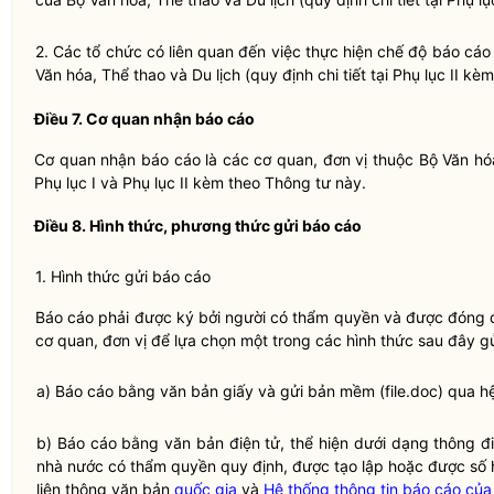
2. Các tổ chức có liên quan đến việc thực hiện
chế độ báo cáo 
Văn hóa, Thể thao và Du lịch (quy định chi tiết tại Phụ lục II kè
Điều 7. Cơ quan nhận
báo cáo
Cơ quan nhận
báo cáo
là các cơ quan, đơn vị thuộc Bộ Văn hóa
Phụ lục I và Phụ lục II kèm theo Thông tư này.
Điều 8. Hình thức, phương thức gửi
báo cáo
1. Hình thức gửi
báo cáo
Báo cáo
phải được ký bởi người có thẩm
quyền
và được đóng d
cơ quan, đơn vị để lựa chọn một trong các hình thức sau đây 
a)
Báo cáo
bằng văn bản giấy và gửi bản mềm (file.doc) qua hệ
b) Báo cáo bằng văn bản điện tử, thể hiện dưới dạng thông đ
nhà nước có thẩm
quyền
quy định, được tạo lập hoặc được số 
liên thông văn bản
quốc gia
và
Hệ thống thông tin báo cáo của 