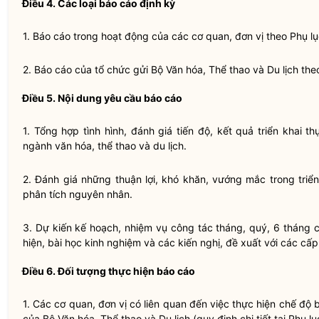
Điều 4. Các loại
báo cáo
định kỳ
1.
Báo cáo
trong hoạt động của các cơ quan, đơn vị theo Phụ l
2.
Báo cáo
của tổ chức gửi Bộ Văn hóa, Thể thao và Du lịch the
Điều 5. Nội dung yêu cầu
báo cáo
1. Tổng hợp tình hình, đánh giá tiến độ, kết quả triển khai 
ngành văn hóa, thể thao và du lịch.
2. Đánh giá những thuận lợi, khó khăn, vướng mắc trong triể
phân tích nguyên nhân.
3. Dự kiến kế hoạch, nhiệm vụ
công tác
tháng, quý, 6 tháng c
hiện, bài học kinh nghiệm và các kiến nghị, đề xuất với các cấ
Điều 6. Đối tượng thực hiện
báo cáo
1. Các cơ quan, đơn vị có liên quan đến việc thực hiện
chế độ b
của Bộ Văn hóa, Thể thao và Du lịch (quy định chi tiết tại Phụ l