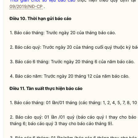
09/2019/NĐ-CP
.
Điều 10. Thời hạn gửi
báo cáo
1.
Báo cáo
tháng: Trước ngày 20 của tháng
báo cáo
.
2.
Báo cáo
quý: Trước ngày 20 của tháng cuối quý thuộc ký
bá
3.
Báo cáo
6 tháng: Trước ngày 20 tháng 6 của năm
báo cáo
.
4.
Báo cáo
năm: Trước ngày 20 tháng 12 của năm
báo cáo
.
Điều 11. Tần suất thực hiện
báo cáo
1.
Báo cáo
tháng: 01 lần/01 tháng (các tháng: 1, 2, 4, 5, 7, 8, 10
2.
Báo cáo
quý: 01 lần /01 quý (
báo cáo
quý I thay cho
báo
tháng 6;
báo cáo
quý 3 thay cho
báo cáo
tháng 9).
3.
Báo cáo
6 tháng: 01 lần/năm (
báo cáo
6 tháng thay cho
báo