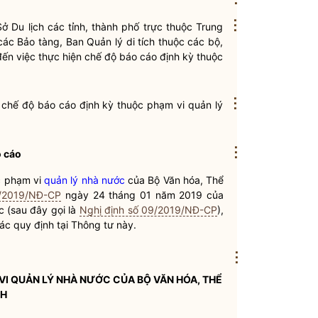
⋮
Sở Du lịch các tỉnh, thành phố trực thuộc Trung
các Bảo tàng, Ban Quản lý di tích thuộc các bộ,
đến việc thực hiện
chế độ báo cáo định kỳ
thuộc
⋮
n
chế độ báo cáo định kỳ
thuộc phạm vi
quản lý
⋮
 cáo
 phạm vi
quản lý nhà nước
của Bộ Văn hóa, Thể
9/2019/NĐ-CP
ngày 24 tháng 01 năm 2019 của
c
(sau đây gọi là
Nghị định số 09/2019/NĐ-CP
),
các quy định tại Thông tư này.
⋮
VI
QUẢN LÝ NHÀ NƯỚC
CỦA BỘ VĂN HÓA, THỂ
CH