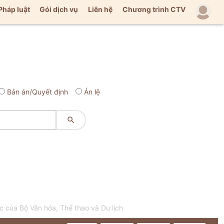
Pháp luật
Gói dịch vụ
Liên hệ
Chương trình CTV
Bản án/Quyết định
Án lệ

 của Bộ Văn hóa, Thể thao và Du lịch