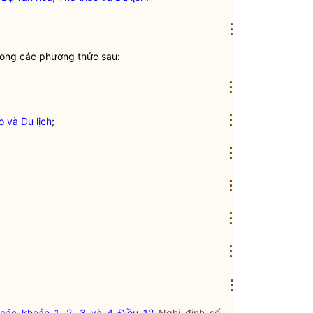
⋮
ong các phương thức sau:
⋮
⋮
o và Du lịch
;
⋮
⋮
⋮
⋮
⋮
các khoản 1, 2, 3 và 4 Điều 12
Nghị định số