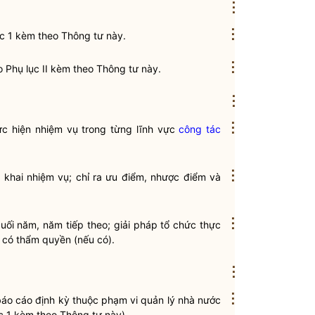
⋮
⋮
ục 1 kèm theo Thông tư này.
⋮
o Phụ lục II kèm theo Thông tư này.
⋮
⋮
thực hiện nhiệm vụ trong từng lĩnh vực
công tác
⋮
n khai nhiệm vụ; chỉ ra ưu điểm, nhược điểm và
⋮
uối năm, năm tiếp theo; giải pháp tổ chức thực
p có thẩm
quyền
(nếu có).
⋮
⋮
áo cáo định kỳ
thuộc phạm vi
quản lý nhà nước
ục 1 kèm theo Thông tư này).