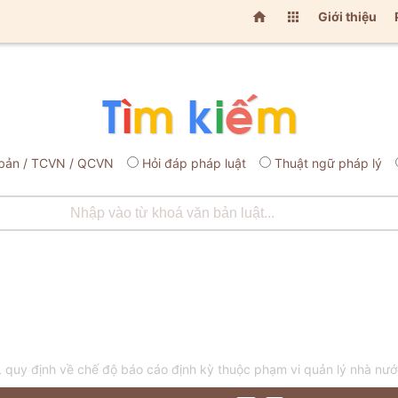


Giới thiệu
bản / TCVN / QCVN
Hỏi đáp pháp luật
Thuật ngữ pháp lý
uy định về chế độ báo cáo định kỳ thuộc phạm vi quản lý nhà nước