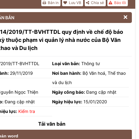
Bản in
Lưu VB
Chia sẻ
Báo lỗi

ĂN BẢN
 14/2019/TT-BVHTTDL quy định về chế độ báo
kỳ thuộc phạm vi quản lý nhà nước của Bộ Văn
thao và Du lịch
/2019/TT-BVHTTDL
Loại văn bản:
Thông tư
ành:
29/11/2019
Nơi ban hành:
Bộ Văn hoá, Thể thao
và du lịch
guyễn Ngọc Thiện
Ngày công báo:
Đang cập nhật
o:
Đang cập nhật
Ngày hiệu lực:
15/01/2020
hiệu lực:
Kiểm tra
Tải văn bản
 bản word