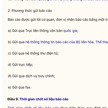
2. Phương thức gửi
báo cáo
Báo cáo
được gửi tới cơ quan, đơn vị nhận
báo cáo
bằng một tr
a) Gửi qua Trục liên thông văn bản
quốc gia
;
b) Gửi qua
hệ thống thông tin báo cáo của Bộ Văn hóa, Thể tha
c) Gửi qua hệ thống thư điện tử;
d) Gửi trực tiếp;
đ) Gửi qua dịch vụ bưu chính;
e) Gửi qua fax.
Điều 9.
Thời gian chốt số liệu báo cáo
Thời gian chốt số liệu báo cáo
thực hiện theo quy định tại