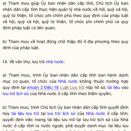
a) Tham mưu giúp Ủy ban
nhân dân
cấp tỉnh, Chủ tịch Ủy ban
nhân dân
cấp tỉnh thực hiện
quản lý nhà nước
về hội, quỹ xã hội,
quỹ từ thiện, tổ chức phi chính phủ theo quy định của pháp
luật
về hội, quỹ xã hội, quỹ từ thiện, tổ chức phi chính phủ và quy
định pháp
luật
có liên quan;
b) Tham mưu về hoạt động chữ thập đỏ ở địa phương theo quy
định của pháp
luật
.
14. Về văn thư,
lưu trữ
nhà nước
:
a) Tham mưu, trình Ủy ban nhân dân cấp tỉnh ban hành danh
mục cơ quan, tổ chức của
Nhà nước
không thuộc trường hợp
quy định tại
khoản 2 Điều 18
Luật Lưu trữ
nộp hồ sơ,
tài liệu
vào
lưu trữ lịch sử
của
Nhà nước
ở cấp tỉnh theo thẩm
quyền
;
b) Tham mưu, trình Chủ tịch Ủy ban
nhân dân
cấp tỉnh quyết định
hủy
tài liệu lưu trữ
tại
lưu trữ lịch sử
của
Nhà nước
ở cấp tỉnh;
quyết định việc mang
tài liệu lưu trữ
tại
lưu trữ lịch sử
của
Nhà
nước
ở cấp tỉnh ra nước ngoài; phê duyệt danh mục
tài liệu lưu