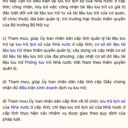
trữ
tiếp cận có điều kiện tại
lưu trữ lịch sử
của
Nhà nước
ở cấp
tỉnh; công nhận, hủy bỏ việc công nhận
tài liệu lưu trữ
có giá trị
đặc biệt đối với
tài liệu lưu trữ
tư và
tài liệu lưu trữ
của cơ quan,
tổ chức thuộc
địa bàn
quản lý, trừ trường hợp thuộc thẩm
quyền
của
Bộ trưởng
Bộ
Nội vụ
;
c) Tham mưu, giúp Ủy ban nhân dân cấp tỉnh quản lý tài liệu lưu
trữ tại
lưu trữ lịch sử
của
Nhà nước
ở cấp tỉnh;
cơ sở dữ liệu tài
liệu lưu trữ
theo thẩm
quyền
quản lý; xây dựng và cập nhật
cơ sở
dữ liệu tài liệu lưu trữ
của địa phương, cập nhật
cơ sở dữ liệu tài
liệu lưu trữ
Phông lưu trữ
Nhà nước
Việt Nam theo thẩm
quyền
quản lý;
d) Tham mưu, giúp Ủy ban nhân dân cấp tỉnh cấp Giấy chứng
nhận đủ
điều kiện kinh doanh
dịch vụ
lưu trữ
;
đ) Tham mưu Ủy ban nhân dân cấp tỉnh về tổ chức
lưu trữ lịch sử
của
Nhà nước
ở cấp tỉnh;
chỉ đạo
lưu trữ lịch sử
của
Nhà nước
ở
cấp tỉnh thực hiện các nhiệm vụ được giao theo quy định của
pháp
luật
.