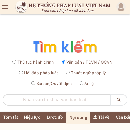

Thủ tục hành chính
Văn bản / TCVN / QCVN
Hỏi đáp pháp luật
Thuật ngữ pháp lý
Bản án/Quyết định
Án lệ

Tóm tắt
Hiệu lực
Lược đồ
Tải về
Văn bả
Nội dung