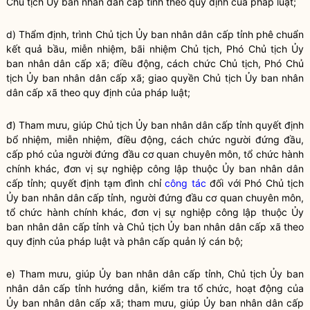
Chủ tịch Ủy ban
nhân dân
cấp tỉnh theo quy định của pháp
luật
;
d) Thẩm định, trình Chủ tịch Ủy ban
nhân dân
cấp tỉnh phê chuẩn
kết quả bầu, miễn nhiệm, bãi nhiệm Chủ tịch, Phó Chủ tịch Ủy
ban
nhân dân
cấp xã; điều động, cách chức Chủ tịch, Phó Chủ
tịch Ủy ban
nhân dân
cấp xã; giao quyền Chủ tịch Ủy ban
nhân
dân
cấp xã theo quy định của pháp
luật
;
đ) Tham mưu, giúp Chủ tịch Ủy ban
nhân dân
cấp tỉnh quyết định
bổ nhiệm, miễn nhiệm, điều động, cách chức người đứng đầu,
cấp phó của người đứng đầu cơ quan chuyên môn, tổ chức hành
chính khác, đơn vị sự nghiệp công lập thuộc Ủy ban
nhân dân
cấp tỉnh; quyết định tạm đình chỉ
công tác
đối với Phó Chủ tịch
Ủy ban
nhân dân
cấp tỉnh, người đứng đầu cơ quan chuyên môn,
tổ chức hành chính khác, đơn vị sự nghiệp công lập thuộc Ủy
ban
nhân dân
cấp tỉnh và Chủ tịch Ủy ban
nhân dân
cấp xã theo
quy định của pháp
luật
và phân cấp quản lý cán bộ;
e) Tham mưu, giúp Ủy ban
nhân dân
cấp tỉnh, Chủ tịch Ủy ban
nhân dân
cấp tỉnh hướng dẫn, kiểm tra tổ chức, hoạt động của
Ủy ban
nhân dân
cấp xã; tham mưu, giúp Ủy ban
nhân dân
cấp