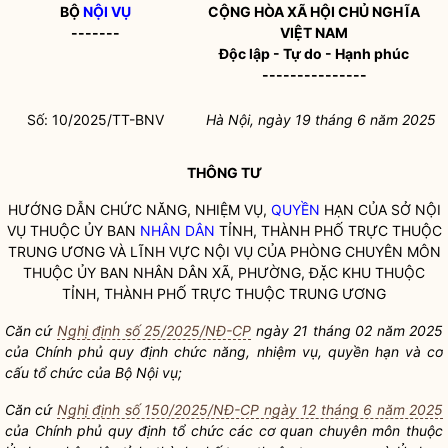
BỘ
NỘI VỤ
CỘNG HÒA XÃ HỘI CHỦ NGHĨA
-------
VIỆT NAM
Độc lập - Tự do - Hạnh phúc
---------------
Số: 10/2025/TT-BNV
Hà Nội, ngày 19 tháng 6 năm 2025
THÔNG TƯ
HƯỚNG DẪN CHỨC NĂNG, NHIỆM VỤ,
QUYỀN
HẠN CỦA SỞ
NỘI
VỤ
THUỘC ỦY BAN
NHÂN DÂN
TỈNH, THÀNH PHỐ TRỰC THUỘC
TRUNG ƯƠNG VÀ LĨNH VỰC
NỘI VỤ
CỦA PHÒNG CHUYÊN MÔN
THUỘC ỦY BAN
NHÂN DÂN
XÃ, PHƯỜNG, ĐẶC KHU THUỘC
TỈNH, THÀNH PHỐ TRỰC THUỘC TRUNG ƯƠNG
Căn cứ
Nghị định số 25/2025/NĐ-CP
ngày 21 tháng 02 năm 2025
của Chính phủ quy định chức năng, nhiệm vụ,
quyền
hạn và cơ
cấu tổ chức của Bộ
Nội vụ
;
Căn cứ
Nghị định số 150/2025/NĐ-CP ngày 12 tháng 6 năm 2025
của Chính phủ quy định tổ chức các cơ quan chuyên môn thuộc