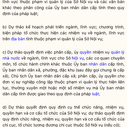
lĩnh vực thuộc phạm vi quản lý của Sở
Nội vụ
và các văn bản
khác theo phân công của Ủy ban
nhân dân
cấp tỉnh theo quy
định của pháp
luật
;
b) Dự thảo kế hoạch phát triển ngành, lĩnh vực; chương trình,
biện pháp tổ chức thực hiện các nhiệm vụ về ngành, lĩnh vực
trên
địa bàn
tỉnh thuộc phạm vi quản lý của Sở
Nội vụ
;
c) Dự thảo quyết định việc phân cấp, ủy
quyền
nhiệm vụ
quản lý
nhà nước
về ngành, lĩnh vực cho Sở
Nội vụ
, các cơ quan chuyên
môn, tổ chức hành chính khác thuộc Ủy ban
nhân dân
cấp tỉnh,
Ủy ban
nhân dân
xã, phường, đặc khu (sau đây gọi chung là cấp
xã), Chủ tịch Ủy ban
nhân dân
cấp xã; phân cấp, ủy
quyền
cho
đơn vị sự nghiệp công lập thuộc phạm vi quản lý thực hiện liên
tục, thường xuyên một hoặc một số nhiệm vụ mà Ủy ban
nhân
dân
cấp tỉnh được giao theo quy định của pháp
luật
;
d) Dự thảo quyết định quy định cụ thể chức năng, nhiệm vụ,
quyền
hạn và cơ cấu tổ chức của Sở
Nội vụ
; dự thảo quyết định
quy định chức năng, nhiệm vụ,
quyền
hạn và cơ cấu tổ chức của
chi cục, tổ chức tương đương chi cục thuộc Sở
Nội vụ
(nếu có);