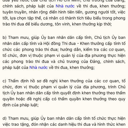
chính sách, pháp
luật
của
Nhà nước
về thi đua, khen thưởng;
tuyên truyền, nhân rộng điển hình tiên tiến, gương người tốt, việc
tốt, lựa chọn tập thể, cá nhân có thành tích tiêu biểu trong phong
trào thi đua để biểu dương, tôn vinh, khen thưởng kịp thời;
b) Tham mưu, giúp Ủy ban
nhân dân
cấp tỉnh, Chủ tịch Ủy ban
nhân dân
cấp tỉnh và Hội đồng Thi đua - Khen thưởng cấp tỉnh tổ
chức các phong trào thi đua; hướng dẫn, kiểm tra các cơ quan,
tổ chức, đơn vị thuộc phạm vi quản lý của địa phương thực hiện
các phong trào thi đua và chủ trương của Đảng, chính sách,
pháp
luật
của
Nhà nước
về thi đua, khen thưởng;
c) Thẩm định hồ sơ đề nghị khen thưởng của các cơ quan, tổ
chức, đơn vị thuộc phạm vi quản lý của địa phương, trình Chủ
tịch Ủy ban
nhân dân
cấp tỉnh quyết định khen thưởng theo thẩm
quyền
hoặc đề nghị cấp có thẩm
quyền
khen thưởng theo quy
định của pháp
luật
;
d) Tham mưu, giúp Ủy ban nhân dân cấp tỉnh tổ chức thực hiện
việc trao tặng, đón nhận các danh hiệu thi đua và hình thức khen