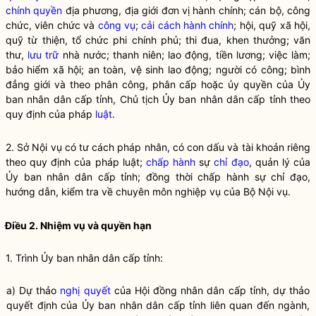
chính quyền
địa phương, địa giới đơn vị hành chính; cán bộ, công
chức, viên chức và
công vụ
;
cải cách hành chính
; hội, quỹ xã hội,
quỹ từ thiện, tổ chức phi chính phủ; thi đua, khen thưởng; văn
thư,
lưu trữ
nhà nước; thanh niên; lao động, tiền lương; việc làm;
bảo hiểm xã hội; an toàn, vệ sinh lao động; người có công; bình
đẳng giới và theo phân công, phân cấp hoặc ủy quyền của Ủy
ban
nhân dân
cấp tỉnh, Chủ tịch Ủy ban
nhân dân
cấp tỉnh theo
quy định của pháp
luật
.
2. Sở
Nội vụ
có tư cách pháp nhân, có con dấu và tài khoản riêng
theo quy định của pháp
luật
;
chấp hành
sự
chỉ đạo
, quản lý của
Ủy ban nhân dân cấp tỉnh; đồng thời
chấp hành
sự
chỉ đạo
,
hướng dẫn, kiểm tra về chuyên môn nghiệp vụ của Bộ
Nội vụ
.
Điều 2. Nhiệm vụ và
quyền
hạn
1. Trình Ủy ban nhân dân cấp tỉnh:
a) Dự thảo
nghị quyết
của Hội đồng
nhân dân
cấp tỉnh, dự thảo
quyết định của Ủy ban
nhân dân
cấp tỉnh liên quan đến ngành,