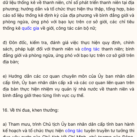
dữ liệu thống kê về thanh niên, chỉ số phát triển thanh niên tại địa
phương; hướng dẫn và tổ chức thực hiện thu thập, tổng hợp, báo
cáo số liệu thống kê định kỳ của địa phương về bình đẳng giới và
phòng ngừa, ứng phó với bạo lực trên cơ sở giới, các chỉ tiêu
thống kê
quốc gia
về giới,
công tác
cán bộ nữ;
đ) Đôn đốc, kiểm tra, đánh giá việc thực hiện quy định, chính
sách, pháp
luật
đối với thanh niên và
công tác
thanh niên; bình
đẳng giới và phòng ngừa, ứng phó với bạo lực trên cơ sở giới trên
địa bàn
;
e) Hướng dẫn các cơ quan chuyên môn của Ủy ban nhân dân
cấp tỉnh, Ủy ban nhân dân cấp xã và các cơ quan liên quan trên
địa bàn
thực hiện nhiệm vụ
quản lý nhà nước
về thanh niên và
bình đẳng giới theo từng lĩnh vực cụ thể.
16. Về thi đua, khen thưởng:
a) Tham mưu, trình Chủ tịch Ủy ban
nhân dân
cấp tỉnh ban hành
kế hoạch và tổ chức thực hiện
công tác
tuyên truyền tư tưởng thi
đua yêu nước của Chủ tịch Hồ Chí Minh, chủ trương của Đảng,