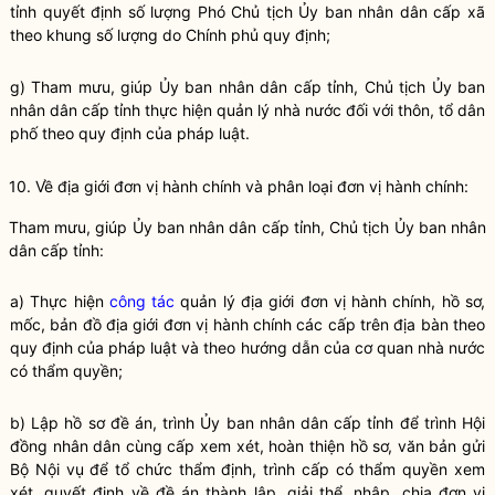
tỉnh quyết định số lượng Phó Chủ tịch Ủy ban
nhân dân
cấp xã
theo khung số lượng do Chính phủ quy định;
g) Tham mưu, giúp Ủy ban
nhân dân
cấp tỉnh, Chủ tịch Ủy ban
nhân dân
cấp tỉnh thực hiện
quản lý nhà nước
đối với thôn, tổ dân
phố theo quy định của pháp
luật
.
10. Về địa giới đơn vị hành chính và phân loại đơn vị hành chính:
Tham mưu, giúp Ủy ban
nhân dân
cấp tỉnh, Chủ tịch Ủy ban
nhân
dân
cấp tỉnh:
a) Thực hiện
công tác
quản lý địa giới đơn vị hành chính, hồ sơ,
mốc, bản đồ địa giới đơn vị hành chính các cấp trên
địa bàn
theo
quy định của pháp
luật
và theo hướng dẫn của cơ quan nhà nước
có thẩm
quyền
;
b) Lập hồ sơ đề án, trình Ủy ban
nhân dân
cấp tỉnh để trình Hội
đồng
nhân dân
cùng cấp xem xét, hoàn thiện hồ sơ, văn bản gửi
Bộ
Nội vụ
để tổ chức thẩm định, trình cấp có thẩm
quyền
xem
xét, quyết định về đề án thành lập, giải thể, nhập, chia đơn vị