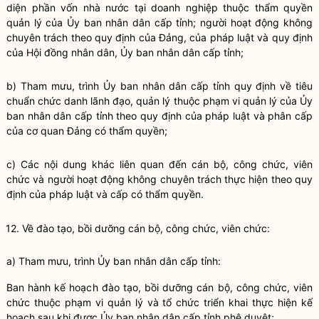
diện phần vốn nhà nước tại doanh nghiệp thuộc thẩm
quyền
quản lý của Ủy ban
nhân dân
cấp tỉnh; người hoạt động không
chuyên trách theo quy định của Đảng, của pháp
luật
và quy định
của Hội đồng
nhân dân
, Ủy ban
nhân dân
cấp tỉnh;
b) Tham mưu, trình Ủy ban
nhân dân
cấp tỉnh quy định về tiêu
chuẩn chức danh lãnh đạo, quản lý thuộc phạm vi quản lý của Ủy
ban
nhân dân
cấp tỉnh theo quy định của pháp
luật
và phân cấp
của cơ quan Đảng có thẩm
quyền
;
c) Các nội dung khác liên quan đến cán bộ, công chức, viên
chức và người hoạt động không chuyên trách thực hiện theo quy
định của pháp
luật
và cấp có thẩm
quyền
.
12. Về đào tạo, bồi dưỡng cán bộ, công chức, viên chức:
a) Tham mưu, trình Ủy ban nhân dân cấp tỉnh:
Ban hành kế hoạch đào tạo, bồi dưỡng cán bộ, công chức, viên
chức thuộc phạm vi quản lý và tổ chức triển khai thực hiện kế
hoạch sau khi được Ủy ban nhân dân cấp tỉnh phê duyệt;