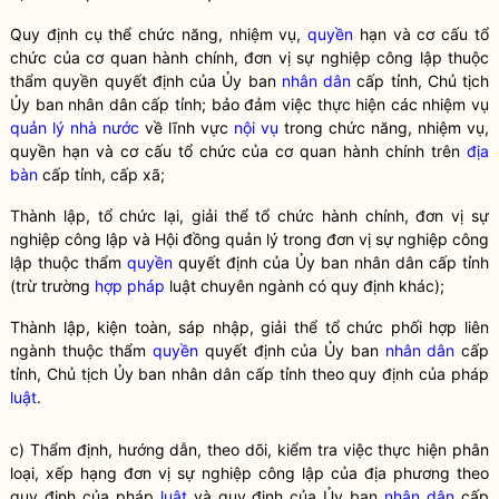
Quy định cụ thể chức năng, nhiệm vụ,
quyền
hạn và cơ cấu tổ
chức của cơ quan hành chính, đơn vị sự nghiệp công lập thuộc
thẩm
quyền
quyết định của Ủy ban
nhân dân
cấp tỉnh, Chủ tịch
Ủy ban
nhân dân
cấp tỉnh; bảo đảm việc thực hiện các nhiệm vụ
quản lý nhà nước
về lĩnh vực
nội vụ
trong chức năng, nhiệm vụ,
quyền
hạn và cơ cấu tổ chức của cơ quan hành chính trên
địa
bàn
cấp tỉnh, cấp xã;
Thành lập, tổ chức lại, giải thể tổ chức hành chính, đơn vị sự
nghiệp công lập và Hội đồng quản lý trong đơn vị sự nghiệp công
lập thuộc thẩm
quyền
quyết định của Ủy ban nhân dân cấp tỉnh
(trừ trường
hợp pháp
luật chuyên ngành có quy định khác);
Thành lập, kiện toàn, sáp nhập, giải thể tổ chức phối hợp liên
ngành thuộc thẩm
quyền
quyết định của Ủy ban
nhân dân
cấp
tỉnh, Chủ tịch Ủy ban
nhân dân
cấp tỉnh theo quy định của pháp
luật
.
c) Thẩm định, hướng dẫn, theo dõi, kiểm tra việc thực hiện phân
loại, xếp hạng đơn vị sự nghiệp công lập của địa phương theo
quy định của pháp
luật
và quy định của Ủy ban
nhân dân
cấp