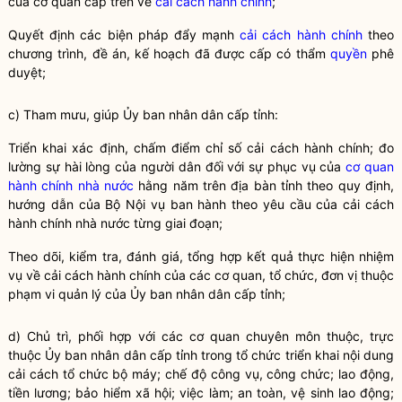
của cơ quan cấp trên về
cải cách hành chính
;
Quyết định các biện pháp đẩy mạnh
cải cách hành chính
theo
chương trình, đề án, kế hoạch đã được cấp có thẩm
quyền
phê
duyệt;
c) Tham mưu, giúp Ủy ban nhân dân cấp tỉnh:
Triển khai xác định, chấm điểm chỉ số
cải cách hành chính
; đo
lường sự hài lòng của người dân đối với sự phục vụ của
cơ quan
hành chính nhà nước
hằng năm trên
địa bàn
tỉnh theo quy định,
hướng dẫn của Bộ
Nội vụ
ban hành theo yêu cầu của
cải cách
hành chính
nhà nước từng giai đoạn;
Theo dõi, kiểm tra, đánh giá, tổng hợp kết quả thực hiện nhiệm
vụ về
cải cách hành chính
của các cơ quan, tổ chức, đơn vị thuộc
phạm vi quản lý của Ủy ban nhân dân cấp tỉnh;
d) Chủ trì, phối hợp với các cơ quan chuyên môn thuộc, trực
thuộc Ủy ban nhân dân cấp tỉnh trong tổ chức triển khai nội dung
cải cách tổ chức bộ máy; chế độ
công vụ
, công chức; lao động,
tiền lương; bảo hiểm xã hội; việc làm; an toàn, vệ sinh lao động;