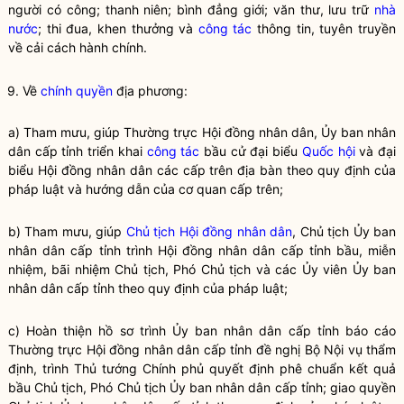
người có công; thanh niên; bình đẳng giới; văn thư,
lưu trữ
nhà
nước
; thi đua, khen thưởng và
công tác
thông tin, tuyên truyền
về
cải cách hành chính
.
9. Về
chính quyền
địa phương:
a) Tham mưu, giúp Thường trực Hội đồng
nhân dân
, Ủy ban
nhân
dân
cấp tỉnh triển khai
công tác
bầu cử đại biểu
Quốc hội
và đại
biểu Hội đồng
nhân dân
các cấp trên
địa bàn
theo quy định của
pháp
luật
và hướng dẫn của cơ quan cấp trên;
b) Tham mưu, giúp
Chủ tịch Hội đồng nhân dân
, Chủ tịch Ủy ban
nhân dân cấp tỉnh trình Hội đồng nhân dân cấp tỉnh bầu, miễn
nhiệm, bãi nhiệm Chủ tịch, Phó Chủ tịch và các Ủy viên Ủy ban
nhân dân cấp tỉnh theo quy định của pháp
luật
;
c) Hoàn thiện hồ sơ trình Ủy ban
nhân dân
cấp tỉnh báo cáo
Thường trực Hội đồng
nhân dân
cấp tỉnh đề nghị Bộ
Nội vụ
thẩm
định, trình Thủ tướng Chính phủ quyết định phê chuẩn kết quả
bầu Chủ tịch, Phó Chủ tịch Ủy ban
nhân dân
cấp tỉnh; giao quyền