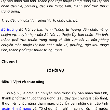
Ủy ban
nhân dân
tỉnh, thành phố trực thuộc trung ương và Ủy ban
nhân dân
xã, phường, đặc khu thuộc tỉnh, thành phố trực thuộc
trung ương;
Theo đề nghị của Vụ trưởng Vụ Tổ chức cán bộ;
Bộ trưởng
Bộ
Nội vụ
ban hành Thông tư hướng dẫn chức năng,
nhiệm vụ,
quyền
hạn của Sở
Nội vụ
thuộc Ủy ban
nhân dân
tỉnh,
thành phố trực thuộc trung ương và lĩnh vực
nội vụ
của phòng
chuyên môn thuộc Ủy ban
nhân dân
xã, phường, đặc khu thuộc
tỉnh, thành phố trực thuộc trung ương.
Chương I
SỞ
NỘI VỤ
Điều 1. Vị trí và chức năng
1. Sở
Nội vụ
là cơ quan chuyên môn thuộc Ủy ban
nhân dân
tỉnh,
thành phố trực thuộc trung ương (sau đây gọi chung là cấp tỉnh),
thực hiện chức năng tham mưu, giúp Ủy ban
nhân dân
cấp tỉnh
quản lý nhà nước
về: Tổ chức hành chính, sự nghiệp nhà nước;