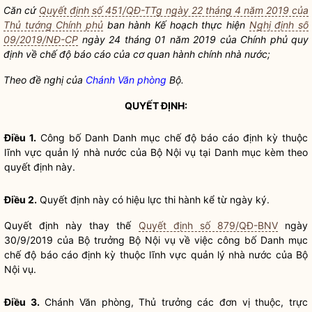
Căn cứ
Quyết định số 451/QĐ-TTg ngày 22 tháng 4 năm 2019 của
Thủ tướng Chính phủ
ban hành Kế hoạch thực hiện
Nghị định số
09/2019/NĐ-CP
ngày 24 tháng 01 năm 2019 của Chính phủ quy
định về chế độ
báo cáo
của
cơ quan hành chính nhà nước
;
Theo đề nghị của
Chánh Văn phòng
Bộ.
QUYẾT ĐỊNH:
Điều 1.
Công bố Danh Danh mục
chế độ báo cáo định kỳ
thuộc
lĩnh vực
quản lý nhà nước
của Bộ
Nội vụ
tại Danh mục kèm theo
quyết định này.
Điều 2.
Quyết định này có hiệu lực thi hành kể từ ngày ký.
Quyết định này thay thế
Quyết định số 879/QĐ-BNV
ngày
30/9/2019 của
Bộ trưởng
Bộ
Nội vụ
về việc công bố Danh mục
chế độ báo cáo định kỳ
thuộc lĩnh vực
quản lý nhà nước
của Bộ
Nội vụ
.
Điều 3.
Chánh Văn phòng
, Thủ trưởng các đơn vị thuộc, trực