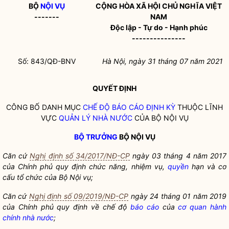
BỘ
NỘI VỤ
CỘNG HÒA XÃ HỘI CHỦ NGHĨA VIỆT
-------
NAM
Độc lập - Tự do - Hạnh phúc
---------------
Số: 843/QĐ-BNV
Hà Nội, ngày 31 tháng 07 năm 2021
QUYẾT ĐỊNH
CÔNG BỐ DANH MỤC
CHẾ ĐỘ BÁO CÁO ĐỊNH KỲ
THUỘC LĨNH
VỰC
QUẢN LÝ NHÀ NƯỚC
CỦA BỘ
NỘI VỤ
BỘ TRƯỞNG
BỘ
NỘI VỤ
Căn cứ
Nghị định số 34/2017/NĐ-CP
ngày 03 tháng 4 năm 2017
của Chính phủ quy định chức năng, nhiệm vụ,
quyền
hạn và cơ
cấu tổ chức của Bộ
Nội vụ
;
Căn cứ
Nghị định số 09/2019/NĐ-CP
ngày 24 tháng 01 năm 2019
của Chính phủ quy định về chế độ
báo cáo
của
cơ quan hành
chính nhà nước
;