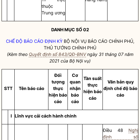
thuộc
Trung ương
DANH MỤC SỐ 02
CHẾ ĐỘ BÁO CÁO ĐỊNH KỲ
BỘ
NỘI VỤ
BÁO CÁO CHÍNH PHỦ,
THỦ TƯỚNG CHÍNH PHỦ
(Kèm theo
Quyết định số 843/QĐ-BNV
ngày 31 tháng 07 năm
2021 của Bộ
Nội vụ
)
Đối
Cơ
Tần suất
tượng
quan
Văn bản quy
thực
STT
Tên
báo cáo
thực
nhận
định chế độ
báo
hiện
báo
hiện
báo
báo
cáo
cáo
cáo
cáo
I
Lĩnh vực
cải cách hành chính
Điều 48
Nghị
định số