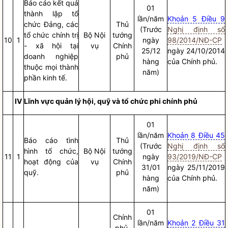
Báo cáo
kết quả
01
thành lập tổ
lần/năm
Khoản 5 Điều 9
chức Đảng, các
Thủ
(Trước
Nghị định số
tổ chức
chính trị
Bộ
Nội
tướng
10
1
ngày
98/2014/NĐ-CP
- xã hội tại
vụ
Chính
25/12
ngày 24/10/2014
doanh nghiệp
phủ
hàng
của Chính phủ.
thuộc mọi thành
năm)
phần kinh tế.
IV
Lĩnh vực quản lý hội, quỹ và tổ chức phi chính phủ
01
lần/năm
Khoản 8 Điều 45
Báo cáo
tình
Thủ
(Trước
Nghị định số
hình tổ chức,
Bộ
Nội
tướng
11
1
ngày
93/2019/NĐ-CP
hoạt động của
vụ
Chính
31/01
ngày 25/11/2019
quỹ.
phủ
hàng
của Chính phủ.
năm)
01
Chính
lần/năm
Khoản 2 Điều 31
phủ,