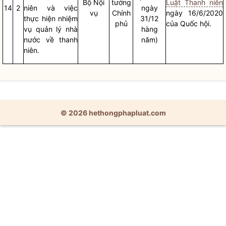
Bộ
Nội
tướng
Luật Thanh niên
14
2
niên và việc
ngày
vụ
Chính
ngày 16/6/2020
thực hiện nhiệm
31/12
phủ
của
Quốc hội
.
vụ
quản lý nhà
hàng
nước
về thanh
năm)
niên.
© 2026 hethongphapluat.com