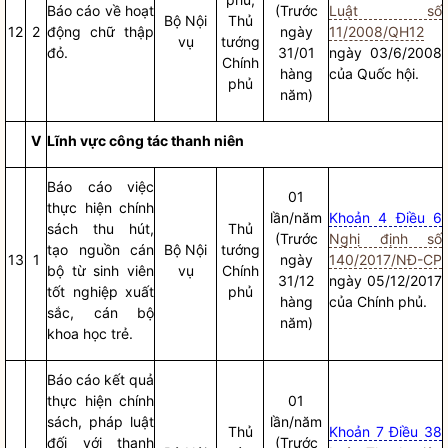
Báo cáo
về hoạt
(Trước
Luật số
Bộ
Nội
Thủ
12
2
động chữ thập
ngày
11/2008/QH12
vụ
tướng
đỏ.
31/01
ngày 03/6/2008
Chính
hàng
của
Quốc hội
.
phủ
năm)
V
Lĩnh vực
công tác
thanh niên
Báo cáo
việc
01
thực hiện chính
lần/năm
Khoản 4 Điều 6
sách thu hút,
Thủ
(Trước
Nghị định số
tạo nguồn cán
Bộ
Nội
tướng
13
1
ngày
140/2017/NĐ-CP
bộ từ sinh viên
vụ
Chính
31/12
ngày 05/12/2017
tốt nghiệp xuất
phủ
hàng
của Chính phủ.
sắc, cán bộ
năm)
khoa học trẻ.
Báo cáo
kết quả
thực hiện chính
01
sách, pháp
luật
lần/năm
Thủ
Khoản 7 Điều 38
đối với thanh
(Trước