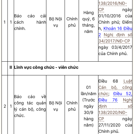
138/2016/NĐ-
CP
ngày
Hàng
Báo cáo
cải
01/10/2016 của
Bộ
Nội
Chính
quý, 6
1
1
cách hành
Chính phủ; Điểm
vụ
phủ
tháng,
chính
.
h,
Khoản 16 Điều
năm
2
Nghị định số
34/2017/NĐ-CP
ngày 03/4/2017
của Chính phủ.
II
Lĩnh vực công chức - viên chức
Điều 68
Luật
01
Cán bộ, công
lần/năm
chức
;
Điều 52,
Báo cáo
về
(Trước
Điều 76
Nghị
công tác
quản
Bộ
Nội
Chính
2
1
ngày
định số
lý cán bộ, công
vụ
phủ
30/9
138/2020/NĐ-
chức.
hàng
CP
ngày
năm)
27/11/2020 của
Chính phủ.