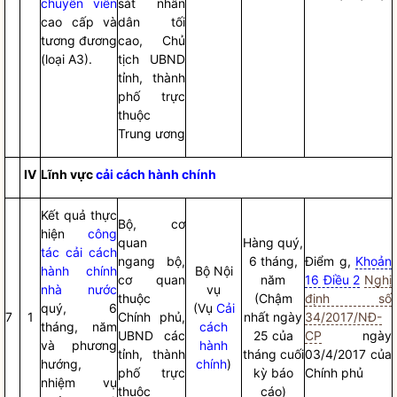
chuyên viên
sát nhân
cao cấp và
dân tối
tương đương
cao, Chủ
(loại A3).
tịch UBND
tỉnh, thành
phố trực
thuộc
Trung ương
IV
Lĩnh vực
cải cách hành chính
Kết quả thực
Bộ, cơ
hiện
công
quan
Hàng quý,
tác
cải cách
ngang bộ,
6 tháng,
Điểm g,
Khoản
hành chính
Bộ
Nội
cơ quan
năm
16 Điều 2
Nghị
nhà nước
vụ
thuộc
(Chậm
định số
quý, 6
(Vụ
Cải
7
1
Chính phủ,
nhất ngày
34/2017/NĐ-
tháng, năm
cách
UBND các
25 của
CP
ngày
và phương
hành
tỉnh, thành
tháng cuối
03/4/2017 của
hướng,
chính
)
phố trực
kỳ
báo
Chính phủ
nhiệm vụ
thuộc
cáo
)