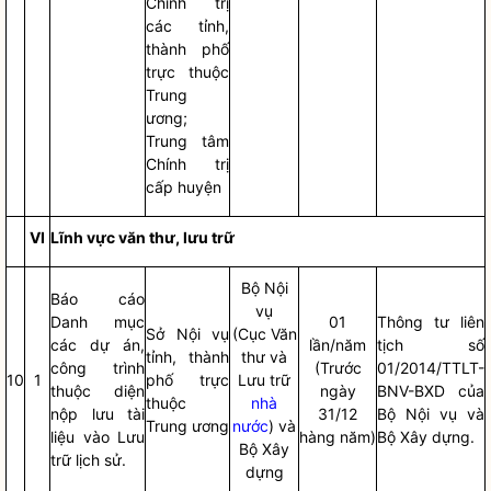
Chính trị
các tỉnh,
thành phố
trực thuộc
Trung
ương;
Trung tâm
Chính trị
cấp huyện
VI
Lĩnh vực văn thư, lưu trữ
Bộ
Nội
Báo cáo
vụ
Danh mục
01
Thông tư liên
Sở
Nội vụ
(Cục Văn
các dự án,
lần/năm
tịch số
tỉnh, thành
thư và
công trình
(Trước
01/2014/TTLT-
10
1
phố trực
Lưu trữ
thuộc diện
ngày
BNV-BXD của
thuộc
nhà
nộp lưu tài
31/12
Bộ
Nội vụ
và
Trung ương
nước
) và
liệu vào Lưu
hàng năm)
Bộ Xây dựng.
Bộ Xây
trữ lịch sử.
dựng