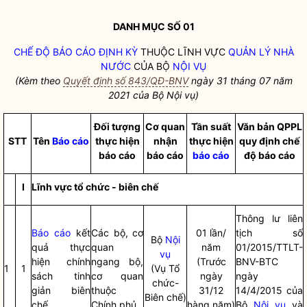
DANH MỤC SỐ 01
CHẾ ĐỘ BÁO CÁO ĐỊNH KỲ
THUỘC LĨNH VỰC
QUẢN LÝ NHÀ
NƯỚC
CỦA BỘ
NỘI VỤ
(Kèm theo
Quyết định số 843/QĐ-BNV
ngày 31 tháng 07 năm
2021 của Bộ
Nội vụ
)
Đối tượng
Cơ quan
Tần suất
Văn bản QPPL
STT
Tên
Báo cáo
thực hiện
nhận
thực hiện
quy định chế
báo cáo
báo cáo
báo cáo
độ
báo cáo
I
Lĩnh vực tổ chức - biên chế
Thông lư liên
Báo cáo
kết
Các bộ, cơ
01 lần/
tịch số
Bộ
Nội
quả thực
quan
năm
01/2015/TTLT-
vụ
hiện chính
ngang bộ,
(Trước
BNV-BTC
1
1
(Vụ Tổ
sách tinh
cơ quan
ngày
ngày
chức-
giản biên
thuộc
31/12
14/4/2015 của
Biên chế)
chế.
Chính phủ
hàng năm)
Bộ
Nội vụ
và