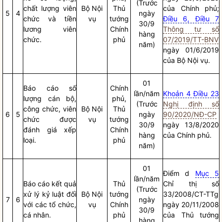
(Trước
chất lượng viên
Bộ
Nội
Thủ
của Chính phủ;
5
4
ngày
chức và tiền
vụ
tướng
Điều 6, Điều 7
30/9
lương viên
Chính
Thông tư số
hàng
chức.
phủ
07/2019/TT-BNV
năm)
ngày 01/6/2019
của Bộ
Nội vụ
.
01
Báo cáo
số
Chính
lần/năm
Khoản 4 Điều 23
lượng cán bộ,
phủ,
(Trước
Nghị định số
công chức, viên
Bộ
Nội
Thủ
6
5
ngày
90/2020/NĐ-CP
chức được
vụ
tướng
30/9
ngày 13/8/2020
đánh giá xếp
Chính
hàng
của Chính phủ.
loại.
phủ
năm)
01
Điểm d
Mục 5
lần/năm
Báo cáo
kết quả
Thủ
Chỉ thị số
(Trước
xử lý kỷ luật đối
Bộ
Nội
tướng
33/2008/CT-TTg
7
6
ngày
với các tổ chức,
vụ
Chính
ngày 20/11/2008
30/9
cá nhân.
phủ
của Thủ tướng
hàng