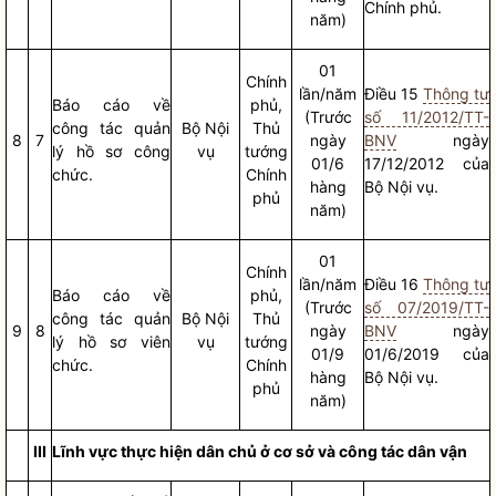
Chính phủ.
năm)
01
Chính
lần/năm
Điều 15
Thông tư
Báo cáo
về
phủ,
(Trước
số 11/2012/TT-
công tác
quản
Bộ
Nội
Thủ
8
7
ngày
BNV
ngày
lý hồ sơ công
vụ
tướng
01/6
17/12/2012 của
chức.
Chính
hàng
Bộ
Nội vụ
.
phủ
năm)
01
Chính
lần/năm
Điều 16
Thông tư
Báo cáo
về
phủ,
(Trước
số 07/2019/TT-
công tác
quản
Bộ
Nội
Thủ
9
8
ngày
BNV
ngày
lý hồ sơ viên
vụ
tướng
01/9
01/6/2019 của
chức.
Chính
hàng
Bộ
Nội vụ
.
phủ
năm)
III
Lĩnh vực thực hiện dân chủ ở cơ sở và
công tác
dân vận