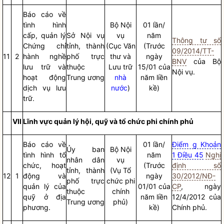
Báo cáo
về
tình hình
Bộ
Nội
01 lần/
cấp, quản lý
Sở
Nội vụ
vụ
năm
Thông tư số
Chứng chỉ
tỉnh, thành
(Cục Văn
(Trước
09/2014/TT-
11
2
hành nghề
phố trực
thư và
ngày
BNV
của Bộ
lưu trữ và
thuộc
Lưu trữ
15/01 của
Nội vụ
.
hoạt động
Trung ương
nhà
năm liền
dịch vụ lưu
nước
)
kề)
trữ.
VII
Lĩnh vực quản lý hội, quỹ và tổ chức phi chính phủ
Báo cáo
về
01 lần/
Điểm g Khoản
Ủy ban
Bộ
Nội
tình hình tổ
năm
1 Điều 45
Nghị
nhân dân
vụ
chức, hoạt
(Trước
định số
tỉnh, thành
(Vụ Tổ
12
1
động và
ngày
30/2012/NĐ-
phố trực
chức phi
quản lý của
01/01 của
CP
, ngày
thuộc
chính
quỹ ở địa
năm liền
12/4/2012 của
Trung ương
phủ)
phương.
kề)
Chính phủ.