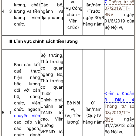
vụ
7
Thông tư số
lượng, chất
Các bộ,
lần/năm
(Vụ Công
07/2019/TT-
4
3
lượng và tiền
ngành và
(Trước
chức -
BNV
ngày
lương viên
địa phương
ngày 30/6
Viên
01/6/2019 của
chức.
hàng năm)
chức)
Bộ
Nội vụ
III
Lĩnh vực chính sách tiền lương
Bộ trưởng
,
Thủ trưởng
Báo cáo
kết
cơ quan
quả thực
ngang Bộ,
hiện nâng
Thủ trưởng
bậc lương
cơ quan
đối với cán
thuộc
Điểm d Khoản
bộ, công
Chính phủ,
3 Điều 4
chức, viên
Bộ
Nội
01
Chánh án
Thông tư số
chức ngạch
vụ
lần/năm
5
1
TAND tối
08/2013/TT-
chuyên viên
(Vụ Tiền
(Quý IV
cao, Viện
BNV
ngày
cao cấp và
lương)
hàng năm)
trưởng
31/7/2013 của
các ngạch,
VKSND tối
Bộ
Nội vụ
chức danh