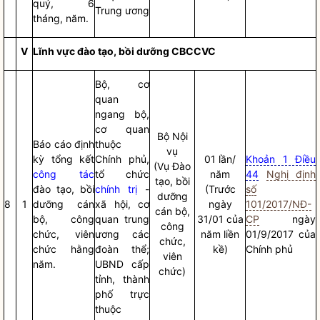
quý, 6
Trung ương
tháng, năm.
V
Lĩnh vực đào tạo, bồi dưỡng CBCCVC
Bộ, cơ
quan
ngang bộ,
cơ quan
Bộ
Nội
Báo cáo
định
thuộc
vụ
kỳ tổng kết
Chính phủ,
01 lần/
Khoản 1 Điều
(Vụ Đào
công tác
tổ chức
năm
44
Nghị định
tạo, bồi
đào tạo, bồi
chính trị
-
(Trước
số
dưỡng
8
1
dưỡng cán
xã hội, cơ
ngày
101/2017/NĐ-
cán bộ,
bộ, công
quan trung
31/01 của
CP
ngày
công
chức, viên
ương các
năm liền
01/9/2017 của
chức,
chức hằng
đoàn thể;
kề)
Chính phủ
viên
năm.
UBND cấp
chức)
tỉnh, thành
phố trực
thuộc