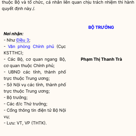
thuộc Bộ và tổ chức, cá nhân liên quan chịu trách nhiệm thi hành
quyết định này./.
BỘ TRƯỞNG
Nơi nhận:
- Như
Điều 3
;
-
Văn phòng Chính phủ
(Cục
KSTTHC);
- Các Bộ, cơ quan ngang Bộ,
Phạm Thị Thanh Trà
cơ quan thuộc Chính phủ;
- UBND các tỉnh, thành phố
trực thuộc Trung ương;
- Sở
Nội vụ
các tỉnh, thành phố
trực thuộc Trung ương;
-
Bộ trưởng
;
- Các đ/c Thứ trưởng;
- Cổng thông tin điện tử Bộ
Nội
vụ
;
- Lưu: VT, VP (THTK).