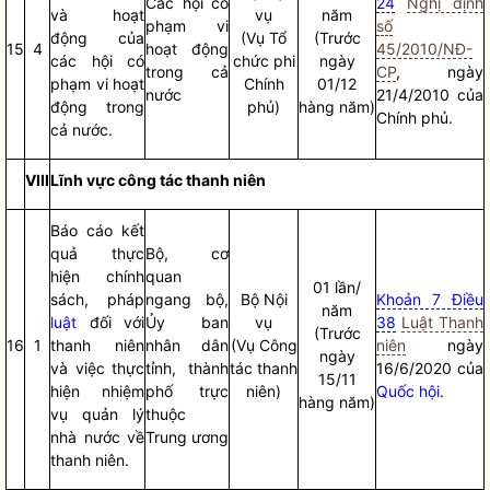
Các hội có
24
Nghị định
và hoạt
vụ
năm
phạm vi
số
động của
(Vụ Tổ
(Trước
15
4
hoạt động
45/2010/NĐ-
các hội có
chức phi
ngày
trong cả
CP
, ngày
phạm vi hoạt
Chính
01/12
nước
21/4/2010 của
động trong
phủ)
hàng năm)
Chính phủ.
cả nước.
VIII
Lĩnh vực
công tác
thanh niên
Báo cáo
kết
quả thực
Bộ, cơ
hiện chính
quan
01 lần/
sách, pháp
ngang bộ,
Bộ
Nội
Khoản 7 Điều
năm
luật
đối với
Ủy ban
vụ
38
Luật Thanh
(Trước
16
1
thanh niên
nhân dân
(Vụ
Công
niên
ngày
ngày
và việc thực
tỉnh, thành
tác
thanh
16/6/2020 của
15/11
hiện nhiệm
phố trực
niên)
Quốc hội
.
hàng năm)
vụ
quản lý
thuộc
nhà nước
về
Trung ương
thanh niên.