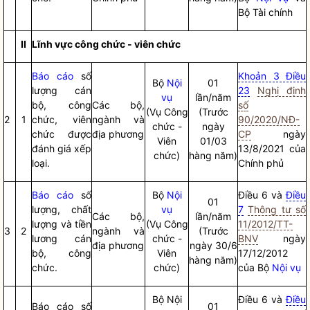
Bộ Tài chính
II
Lĩnh vực công chức - viên chức
Báo cáo
số
Khoản 3 Điều
Bộ
Nội
01
lượng cán
23
Nghị định
vụ
lần/năm
bộ, công
Các bộ,
số
(Vụ Công
(Trước
2
1
chức, viên
ngành và
90/2020/NĐ-
chức -
ngày
chức được
địa phương
CP
ngày
Viên
01/03
đánh giá xếp
13/8/2021 của
chức)
hàng năm)
loại.
Chính phủ
Báo cáo
số
Bộ
Nội
Điều 6 và
Điều
01
lượng, chất
vụ
7
Thông tư số
Các bộ,
lần/năm
lượng và tiền
(Vụ Công
11/2012/TT-
3
2
ngành và
(Trước
lương cán
chức -
BNV
ngày
địa phương
ngày 30/6
bộ, công
Viên
17/12/2012
hàng năm)
chức.
chức)
của Bộ
Nội vụ
Bộ
Nội
Điều 6 và
Điều
Báo cáo
số
01