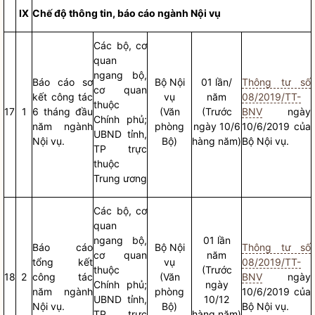
IX
Chế độ thông tin,
báo cáo
ngành
Nội vụ
Các bộ, cơ
quan
ngang bộ,
Báo cáo
sơ
Bộ
Nội
01 lần/
Thông tư số
cơ quan
kết
công tác
vụ
năm
08/2019/TT-
thuộc
17
1
6 tháng đầu
(Văn
(Trước
BNV
ngày
Chính phủ;
năm ngành
phòng
ngày 10/6
10/6/2019 của
UBND tỉnh,
Nội vụ
.
Bộ)
hàng năm)
Bộ
Nội vụ
.
TP trực
thuộc
Trung ương
Các bộ, cơ
quan
ngang bộ,
01 lần
Báo cáo
Bộ
Nội
Thông tư số
cơ quan
năm
tổng kết
vụ
08/2019/TT-
thuộc
(Trước
18
2
công tác
(Văn
BNV
ngày
Chính phủ;
ngày
năm ngành
phòng
10/6/2019 của
UBND tỉnh,
10/12
Nội vụ
.
Bộ)
Bộ
Nội vụ
.
TP trực
hàng năm)