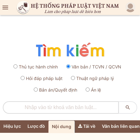

Thủ tục hành chính
Văn bản / TCVN / QCVN
Hỏi đáp pháp luật
Thuật ngữ pháp lý
Bản án/Quyết định
Án lệ

Hiệu lực
Lược đồ
Tải về
Văn bản liên quan
Nội dung