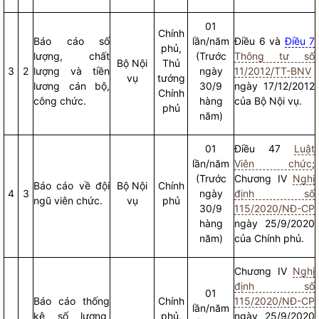
01
Chính
Báo cáo
số
lần/năm
Điều 6 và
Điều 7
phủ,
lượng, chất
(Trước
Thông tư số
Bộ
Nội
Thủ
3
2
lượng và tiền
ngày
11/2012/TT-BNV
vụ
tướng
lương cán bộ,
30/9
ngày 17/12/2012
Chính
công chức.
hàng
của Bộ
Nội vụ
.
phủ
năm)
01
Điều 47
Luật
lần/năm
Viên chức
;
(Trước
Chương IV
Nghị
Báo cáo
về đội
Bộ
Nội
Chính
4
3
ngày
định số
ngũ viên chức.
vụ
phủ
30/9
115/2020/NĐ-CP
hàng
ngày 25/9/2020
năm)
của Chính phủ.
Chương IV
Nghị
định số
01
Báo cáo
thống
Chính
115/2020/NĐ-CP
lần/năm
kê số lượng,
phủ,
ngày 25/9/2020