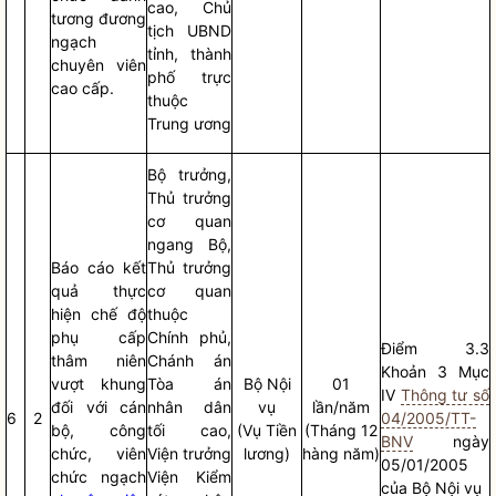
cao, Chủ
tương đương
tịch UBND
ngạch
tỉnh, thành
chuyên viên
phố trực
cao cấp.
thuộc
Trung ương
Bộ trưởng
,
Thủ trưởng
cơ quan
ngang Bộ,
Báo cáo
kết
Thủ trưởng
quả thực
cơ quan
hiện chế độ
thuộc
phụ cấp
Chính phủ,
Điểm 3.3
thâm niên
Chánh án
Khoản 3 Mục
vượt khung
Tòa án
Bộ
Nội
01
IV
Thông tư số
đối với cán
nhân dân
vụ
lần/năm
6
2
04/2005/TT-
bộ, công
tối cao,
(Vụ Tiền
(Tháng 12
BNV
ngày
chức, viên
Viện trưởng
lương)
hàng năm)
05/01/2005
chức ngạch
Viện Kiểm
của Bộ
Nội vụ