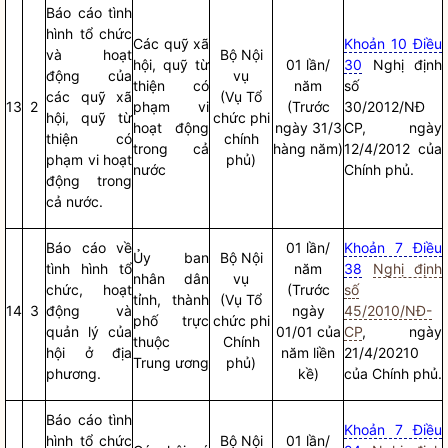
Báo cáo
tình
hình tổ chức
Các quỹ xã
Khoản 10 Điều
và hoạt
Bộ
Nội
hội, quỹ từ
01 lần/
30
Nghị định
động của
vụ
thiện có
năm
số
các quỹ xã
(Vụ Tổ
13
2
phạm vi
(Trước
30/2012/NĐ
hội, quỹ từ
chức phi
hoạt động
ngày 31/3
CP, ngày
thiện có
chính
trong cả
hàng năm)
12/4/2012 của
phạm vi hoạt
phủ)
nước
Chính phủ.
động trong
cả nước.
Báo cáo
về
01 lần/
Khoản 7 Điều
Ủy ban
Bộ
Nội
tình hình tổ
năm
38
Nghị định
nhân dân
vụ
chức, hoạt
(Trước
số
tỉnh, thành
(Vụ Tổ
14
3
động và
ngày
45/2010/NĐ-
phố trực
chức phi
quản lý của
01/01 của
CP
, ngày
thuộc
Chính
hội ở địa
năm liền
21/4/20210
Trung ương
phủ)
phương.
kề)
của Chính phủ.
Báo cáo
tình
Khoản 7 Điều
hình tổ chức
Bộ
Nội
01 lần/