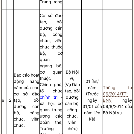
Trung ương
Cơ sở đào
tạo, bồi
dưỡng cán
bộ, công
chức, viên
chức thuộc
Bộ, cơ
quan
ngang bộ,
cơ quan
Bộ
Nội
Báo cáo
hoạt
thuộc
vụ
động hàng
01 lần/
Chính phủ,
(Vụ Đào
năm của các
năm
Thông tư
tổ chức
tạo, bồi
cơ sở đào
(Trước
06/2014/TT-
chính trị
-
dưỡng
9
2
tạo, bồi
ngày
BNV
ngày
xã hội, cơ
cán bộ,
dưỡng cán
31/01 của
09/8/2014 của
quan trung
công
bộ, công
năm liền
Bộ
Nội vụ
ương các
chức,
chức, viên
kề)
đoàn thể;
viên
chức.
Trường
chức)