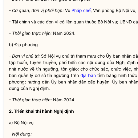
- Cơ quan, đơn vị phối hợp:
Vụ
Pháp chế
, Văn phòng Bộ
Nội vụ
,
- Tài chính và các đơn vị có liên quan thuộc Bộ
Nội vụ
; UBND cá
- Thời gian thực hiện:
Năm 2024.
b) Địa phương
- Đơn vị chủ trì:
Sở
Nội vụ
chủ trì tham mưu cho Ủy ban nhân dân
tập huấn, tuyên truyền, phổ biến các nội dung của Nghị địn
nhà nước
về tín ngưỡng, tôn giáo; cho chức sắc, chức việc, nh
ban quản lý cơ sở tín ngưỡng trên
địa bàn
tỉnh bằng hình thức 
phương; hướng dẫn Ủy ban nhân dân cấp huyện, Ủy ban nhân d
dung của Nghị định.
- Thời gian thực hiện:
Năm 2024.
2. Triển khai thi hành Nghị định
a) Bộ
Nội vụ
- Nội dung: