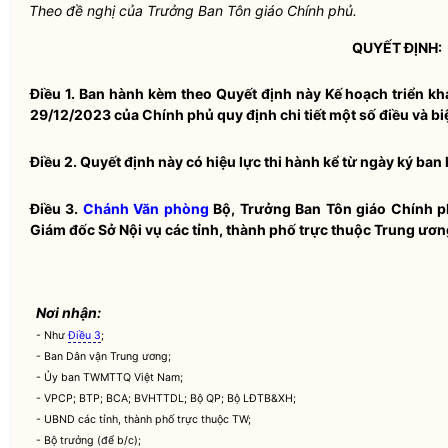
Theo đề nghị của Trưởng Ban Tôn giáo Chính phủ.
QUYẾT ĐỊNH:
Điều 1.
Ban hành kèm theo Quyết định này Kế hoạch triển kh
29/12/2023 của Chính phủ quy định chi tiết một số điều và b
Điều 2.
Quyết định này có hiệu lực thi hành kể từ ngày ký ban
Điều 3.
Chánh Văn phòng
Bộ, Trưởng Ban Tôn giáo Chính ph
Giám đốc Sở
Nội vụ
các tỉnh, thành phố trực thuộc Trung ương
Nơi nhận:
- Như
Điều 3
;
- Ban Dân vận Trung ương;
- Ủy ban TWMTTQ Việt Nam;
- VPCP; BTP; BCA; BVHTTDL; Bộ QP; Bộ LĐTB&XH;
- UBND các tỉnh, thành phố trực thuộc TW;
-
Bộ trưởng
(để b/c);