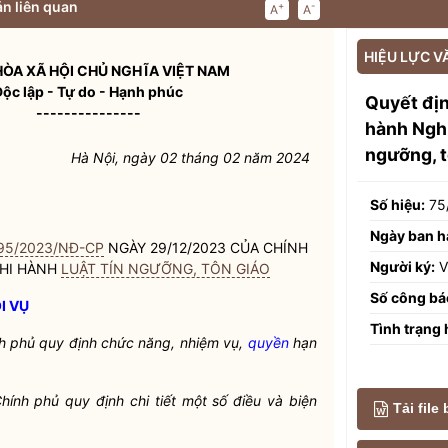
n liên quan
+
-
A
A
HIỆU LỰC V
ÒA XÃ HỘI CHỦ NGHĨA VIỆT NAM
Độc lập - Tự do - Hạnh phúc
Quyết địn
---------------
hành Ngh
ngưỡng, t
Hà Nội, ngày 02 tháng 02 năm 2024
Số hiệu:
75
Ngày ban h
95/2023/NĐ-CP
NGÀY 29/12/2023 CỦA CHÍNH
Người ký:
V
THI HÀNH
LUẬT TÍN NGƯỠNG, TÔN GIÁO
Số công bá
I VỤ
Tình trạng 
h phủ quy định chức năng, nhiệm vụ,
quyền
hạn
ính phủ quy định chi tiết một số điều và biện
Tải file