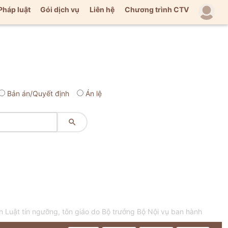
Pháp luật
Gói dịch vụ
Liên hệ
Chương trình CTV
Bản án/Quyết định
Án lệ

Luật tín ngưỡng, tôn giáo do Bộ trưởng Bộ Nội vụ ban hành