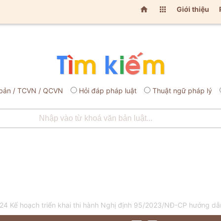


Giới thiệu
bản / TCVN / QCVN
Hỏi đáp pháp luật
Thuật ngữ pháp lý
 Kế hoạch triển khai thi hành Nghị định 95/2023/NĐ-CP hướng dẫn 