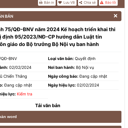
Bản in
Lưu VB
Chia sẻ
Báo lỗi

ĂN BẢN
h 75/QĐ-BNV năm 2024 Kế hoạch triển khai thi
ị định 95/2023/NĐ-CP hướng dẫn Luật tín
ôn giáo do Bộ trưởng Bộ Nội vụ ban hành
/QĐ-BNV
Loại văn bản:
Quyết định
ành:
02/02/2024
Nơi ban hành:
Bộ Nội vụ
ũ Chiến Thắng
Ngày công báo:
Đang cập nhật
o:
Đang cập nhật
Ngày hiệu lực:
02/02/2024
hiệu lực:
Kiểm tra
Tải văn bản
 bản word