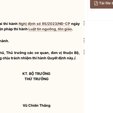
Tải fil
⋮
ai thi hành
Nghị định số 95/2023/NĐ-CP
ngày
iện pháp thi hành
Luật tín ngưỡng, tôn giáo
.
⋮
 hành.
⋮
ủ, Thủ trưởng các cơ quan, đơn vị thuộc Bộ,
 chịu trách nhiệm thi hành Quyết định này./.
KT.
BỘ TRƯỞNG
THỨ TRƯỞNG
Vũ Chiến Thắng