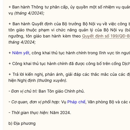
+ Ban hành Thông tư phân cấp, ủy
quyền
một số nhiệm vụ
quản
vụ
(tháng 4/2024);
+ Ban hành Quyết định của
Bộ trưởng
Bộ
Nội vụ
về việc công b
tôn giáo thuộc phạm vi chức năng quản lý của Bộ
Nội vụ
(bã
ngưỡng, tôn giáo ban hành kèm theo
Quyết định số 199/QĐ-
tháng 4/2024;
+
Niêm yết
, công khai thủ tục hành chính trong lĩnh vực tín ng
+ Công khai thủ tục hành chính đã được công bố trên cổng Dị
+ Trả lời kiến nghị, phản ánh, giải đáp các thắc mắc của các đ
hiện Nghị định
(thường xuyên).
- Đơn vị chủ trì:
Ban Tôn giáo Chính phủ.
- Cơ quan, đơn vị phối hợp:
Vụ
Pháp chế
, Văn phòng Bộ và các đ
- Thời gian thực hiện:
Năm 2024.
b) Địa phương