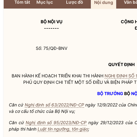
Tóm tắt
Mục lục
Lược đồ
Văn bả
Nội dung
BỘ
NỘI VỤ
CỘNG H
-------
Số: 75/QĐ-BNV
QUYẾT ĐỊNH
BAN HÀNH KẾ HOẠCH TRIỂN KHAI THI HÀNH
NGHỊ ĐỊNH SỐ 
PHỦ QUY ĐỊNH CHI TIẾT MỘT SỐ ĐIỀU VÀ BIỆN PHÁP 
BỘ TRƯỞNG
BỘ
NỘ
Căn cứ
Nghị định số 63/2022/NĐ-CP
ngày 12/9/2022 của Chín
và cơ cấu tổ chức của Bộ
Nội vụ
;
Căn cứ
Nghị định số 95/2023/NĐ-CP
ngày 29/12/2023 của Ch
pháp thi hành
Luật tín ngưỡng, tôn giáo
;