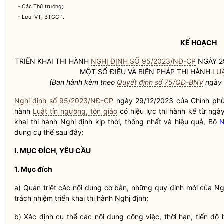
- Các Thứ trưởng;
- Lưu: VT, BTGCP.
KẾ HOẠCH
TRIỂN KHAI THI HÀNH
NGHỊ ĐỊNH SỐ 95/2023/NĐ-CP
NGÀY 29
MỘT SỐ ĐIỀU VÀ BIỆN PHÁP THI HÀNH
LU
(Ban hành kèm theo
Quyết định số 75/QĐ-BNV
ngày 
Nghị định số 95/2023/NĐ-CP
ngày 29/12/2023 của Chính phủ q
hành
Luật tín ngưỡng, tôn giáo
có hiệu lực thi hành kể từ ngày
khai thi hành Nghị định kịp thời, thống nhất và hiệu quả, Bộ
N
dung cụ thể sau đây:
I. MỤC ĐÍCH, YÊU CẦU
1. Mục đích
a) Quán triệt các nội dung cơ bản, những quy định mới của N
trách nhiệm triển khai thi hành Nghị định;
b) Xác định cụ thể các nội dung công việc, thời hạn, tiến độ