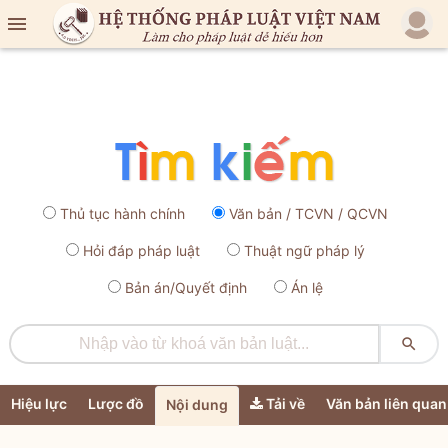

Thủ tục hành chính
Văn bản / TCVN / QCVN
Hỏi đáp pháp luật
Thuật ngữ pháp lý
Bản án/Quyết định
Án lệ

Hiệu lực
Lược đồ
Tải về
Văn bản liên quan
Nội dung