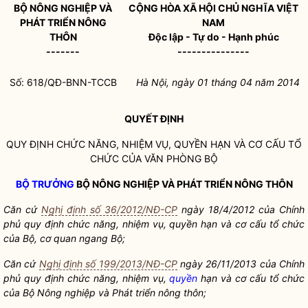
B
Ộ NÔNG NGHIỆP
VÀ
CỘNG HÒA XÃ HỘI CHỦ NGHĨA VIỆT
PHÁT TRIỂN N
ÔNG
NAM
THÔN
Độc lập - Tự do - Hạnh phúc
-------
---------------
Số: 618/QĐ-BNN-TCCB
Hà Nội, ngày 01 tháng 04 năm 2014
QUYẾT ĐỊNH
QUY ĐỊNH CHỨC NĂNG, NHIỆM VỤ,
QUYỀN
HẠN VÀ CƠ CẤU TỔ
CHỨC CỦA VĂN PHÒNG BỘ
BỘ TRƯỞNG
BỘ NÔNG NGHIỆP VÀ PHÁT TRIỂN NÔNG THÔN
Căn cứ
Nghị định số 36/2012/NĐ-CP
ngày 18/4/2012 của Chính
phủ quy định chức năng, nhiệm vụ,
quyền
hạn và cơ cấu tổ chức
của Bộ, cơ quan ngang Bộ;
Căn cứ
Nghị định số 199/2013/NĐ-CP
ngày 26/11/2013 của Chính
phủ quy định chức năng, nhiệm vụ,
quyền
hạn và cơ cấu tổ chức
của Bộ Nông nghiệp và Phát triển nông thôn;