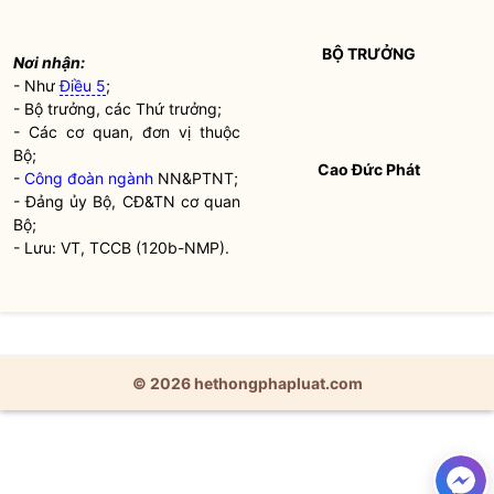
BỘ TRƯỞNG
Nơi nhận:
- Như
Điều 5
;
-
Bộ trưởng
, các Thứ trưởng;
- Các cơ quan, đơn vị thuộc
Bộ;
Cao Đức Phát
-
Công đoàn ngành
NN&PTNT;
- Đảng ủy Bộ, CĐ&TN cơ quan
Bộ;
- Lưu: VT, TCCB (120b-NMP).
© 2026 hethongphapluat.com