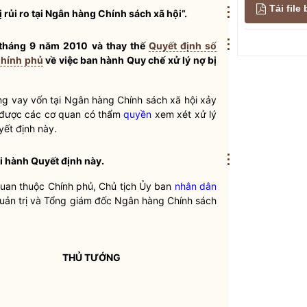
Tải fil
⋮
ị rủi ro tại Ngân hàng Chính sách xã hội”.
⋮
 tháng 9 năm 2010 và thay thế
Quyết định số
Chính phủ
về việc ban hành
Quy chế
xử lý nợ bị
g vay vốn tại Ngân hàng Chính sách xã hội xảy
a được các cơ quan có thẩm
quyền
xem xét xử lý
ết định này.
⋮
i hành Quyết định này.
quan thuộc Chính phủ, Chủ tịch Ủy ban
nhân dân
 quản trị và Tổng giám đốc Ngân hàng Chính sách
THỦ TƯỚNG