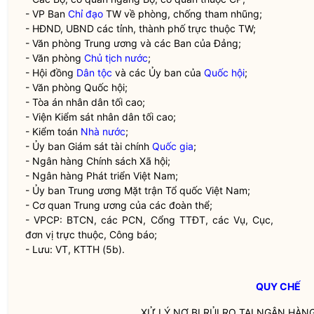
- VP Ban
Chỉ đạo
TW về phòng, chống tham nhũng;
- HĐND, UBND các tỉnh, thành phố trực thuộc TW;
- Văn phòng Trung ương và các Ban của Đảng;
- Văn phòng
Chủ tịch nước
;
- Hội đồng
Dân tộc
và các Ủy ban của
Quốc hội
;
- Văn phòng
Quốc hội
;
- Tòa án nhân dân tối cao;
- Viện Kiểm sát nhân dân tối cao;
- Kiểm toán
Nhà nước
;
- Ủy ban Giám sát tài chính
Quốc gia
;
- Ngân hàng Chính sách Xã hội;
- Ngân hàng Phát triển Việt Nam;
- Ủy ban Trung ương Mặt trận Tổ quốc Việt Nam;
- Cơ quan Trung ương của các đoàn thể;
- VPCP: BTCN, các PCN, Cổng TTĐT, các Vụ, Cục,
đơn vị trực thuộc, Công báo;
- Lưu: VT, KTTH (5b).
QUY CHẾ
XỬ LÝ NỢ BỊ RỦI RO TẠI NGÂN HÀN