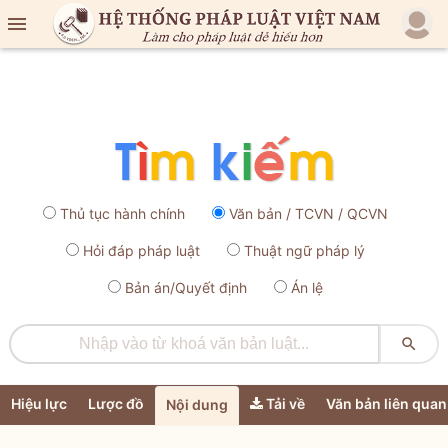

Thủ tục hành chính
Văn bản / TCVN / QCVN
Hỏi đáp pháp luật
Thuật ngữ pháp lý
Bản án/Quyết định
Án lệ

Hiệu lực
Lược đồ
Tải về
Văn bản liên quan
Nội dung