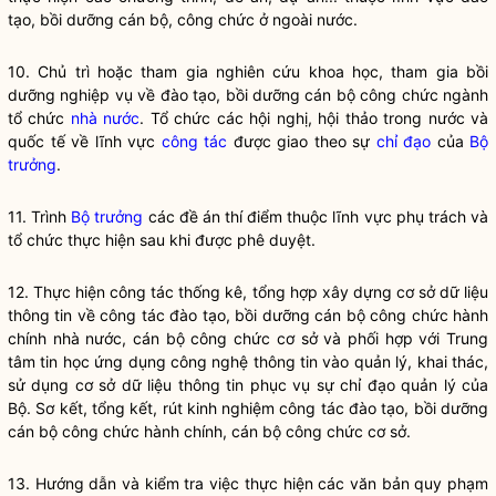
tạo, bồi dưỡng cán bộ, công chức ở ngoài nước.
10. Chủ trì hoặc tham gia nghiên cứu khoa học, tham gia bồi
dưỡng nghiệp vụ về đào tạo, bồi dưỡng cán bộ công chức ngành
tổ chức
nhà nước
. Tổ chức các hội nghị, hội thảo trong nước và
quốc tế về lĩnh vực
công tác
được giao theo sự
chỉ đạo
của
Bộ
trưởng
.
11. Trình
Bộ trưởng
các đề án thí điểm thuộc lĩnh vực phụ trách và
tổ chức thực hiện sau khi được phê duyệt.
12. Thực hiện
công tác
thống kê, tổng hợp xây dựng cơ sở dữ liệu
thông tin về
công tác
đào tạo, bồi dưỡng cán bộ công chức hành
chính
nhà nước
, cán bộ công chức cơ sở và phối hợp với Trung
tâm tin học ứng dụng công nghệ thông tin vào quản lý, khai thác,
sử dụng cơ sở dữ liệu thông tin phục vụ sự
chỉ đạo
quản lý của
Bộ. Sơ kết, tổng kết, rút kinh nghiệm
công tác
đào tạo, bồi dưỡng
cán bộ công chức hành chính, cán bộ công chức cơ sở.
13. Hướng dẫn và kiểm tra việc thực hiện các văn bản quy phạm