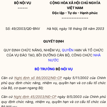
BỘ
NỘI VỤ
CỘNG HÒA XÃ HỘI CHỦ NGHĨA
------
VIỆT NAM
Độc lập - Tự do - Hạnh phúc
----------------
Số: 49/2003/QĐ-BNV
Hà Nội, ngày 18
tháng 08
năm 2003
QUYẾT ĐỊNH
QUY ĐỊNH CHỨC NĂNG, NHIỆM VỤ,
QUYỀN
HẠN VÀ TỔ CHỨC
CỦA VỤ ĐÀO TẠO, BỒI DƯỠNG CÁN BỘ, CÔNG CHỨC
NHÀ
NƯỚC
BỘ TRƯỞNG
BỘ
NỘI VỤ
Căn cứ
Nghị định số 86/2002/NĐ-CP
ngày 5/11/2002 của Chính
phủ quy định chức năng, nhiệm vụ,
quyền
hạn và cơ cấu tổ chức
của Bộ, cơ quan ngang Bộ;
Căn cứ
Nghị định 45/2003/NĐ-CP
ngày 9/5/2003 của Chính phủ
quy định chức năng, nhiệm vụ,
quyền
hạn và cơ cấu tổ chức của
Bộ
Nội vụ
;