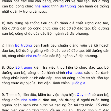
chuẩn hóa các loại văn bằng, chứng chỉ về đào tạo, bồi dưỡng
cán bộ, công chức
nhà nước
trình
Bộ trưởng
ban hành để thống
nhất quản lý trong cả nước;
b) Xây dựng hệ thống tiêu chuẩn đánh giá chất lượng đào tạo,
bồi dưỡng cán bộ công chức của các cơ sở đào tạo, bồi dưỡng
cán bộ, công chức của các Bộ, ngành và địa phương.
7. Trình
Bộ trưởng
ban hành tiêu chuẩn giảng viên và kế hoạch
đào tạo, bồi dưỡng giảng viên ở các cơ sở đào tạo, bồi dưỡng cán
bộ, công chức
nhà nước
của các Bộ, ngành và địa phương.
8. Giúp
Bộ trưởng
kiểm tra việc thực hiện tổ chức đào tạo, bồi
dưỡng cán bộ, công chức hành chính
nhà nước
, các chức danh
công chức hành chính các cấp, cán bộ công chức cơ sở, đào tạo
công chức dự bị của Học viện Hành chính
Quốc gia
.
9. Theo dõi, đôn đốc, kiểm tra việc thực hiện
Quy chế
cử cán bộ,
công chức
nhà nước
đi đào tạo, bồi dưỡng ở ngoài nước bằng
nguồn ngân sách
nhà nước
và các nguồn tài trợ khác. Tổ chức
thực hiện các chương trình, đề án, dự án... thuộc lĩnh vực đào