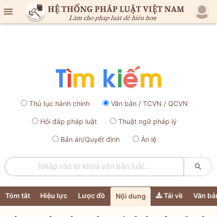

Thủ tục hành chính
Văn bản / TCVN / QCVN
Hỏi đáp pháp luật
Thuật ngữ pháp lý
Bản án/Quyết định
Án lệ

Tóm tắt
Hiệu lực
Lược đồ
Tải về
Văn bả
Nội dung