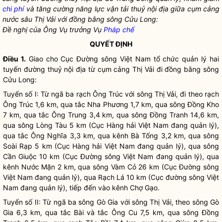
chi phí
và tăng cường năng lực vận tải thuỷ nội địa giữa cụm cảng
nước sâu Thị Vải với đồng bằng sông Cửu Long:
Đề nghị của Ông Vụ trưởng Vụ
Pháp chế
QUYẾT ĐỊNH
Điều 1.
Giao cho Cục Đường sông Việt Nam tổ chức quản lý hai
tuyến đường thuỷ nội địa từ cụm cảng Thị Vải đi đồng bằng sông
Cửu Long:
Tuyến số I: Từ ngã ba rạch Ông Trúc với sông Thị Vải, đi theo rạch
Ông Trúc 1,6 km, qua tắc Nha Phương 1,7 km, qua sông Đồng Kho
7 km, qua tắc Ông Trung 3,4 km, qua sông Đồng Tranh 14,6 km,
qua sông Lòng Tàu 5 km (Cục Hàng hải Việt Nam đang quản lý),
qua tắc Ông Nghĩa 3,3 km, qua kênh Bà Tống 3,2 km, qua sông
Soài Rạp 5 km (Cục Hàng hải Việt Nam đang quản lý), qua sông
Cần Giuộc 10 km (Cục Đường sông Việt Nam đang quản lý), qua
kênh Nước Mặn 2 km, qua sông Vàm Cỏ 26 km (Cục Đường sông
Việt Nam đang quản lý), qua Rạch Lá 10 km (Cục đường sông Việt
Nam đang quản lý), tiếp đến vào kênh Chợ Gạo.
Tuyến số II: Từ ngã ba sông Gò Gia với sông Thị Vải, theo sông Gò
Gia 6,3 km, qua tắc Bài và tắc Ông Cu 7,5 km, qua sông Đồng