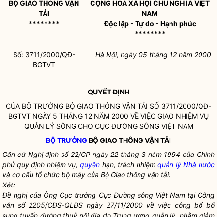
BỘ GIAO THÔNG VẬN
CỘNG HOÀ XÃ HỘI CHỦ NGHĨA VIỆT
TẢI
NAM
********
Độc lập - Tự do - Hạnh phúc
********
Số: 3711/2000/QĐ-
Hà Nội, ngày 05 tháng 12 năm 2000
BGTVT
QUYẾT ĐỊNH
CỦA
BỘ TRƯỞNG
BỘ GIAO THÔNG VẬN TẢI SỐ 3711/2000/QĐ-
BGTVT NGÀY 5 THÁNG 12 NĂM 2000 VỀ VIỆC GIAO NHIỆM VỤ
QUẢN LÝ SÔNG CHO CỤC ĐƯỜNG SÔNG VIỆT NAM
BỘ TRƯỞNG
BỘ GIAO THÔNG VẬN TẢI
Căn cứ Nghị định số 22/CP ngày 22 tháng 3 năm 1994 của Chính
phủ quy định nhiệm vụ,
quyền
hạn, trách nhiệm
quản lý Nhà nước
và cơ cấu tổ chức bộ máy của Bộ Giao thông vận tải:
Xét:
Đề nghị của Ông Cục trưởng Cục Đường sông Việt Nam tại Công
văn số 2205/CĐS-QLĐS ngày 27/11/2000 về việc công bố bổ
sung tuyến đường thuỷ nội địa do Trung ương quản lý, nhằm giảm