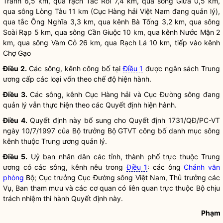
Tranh 6,5 km, qua rạch Tắc Rồi 7,4 km, qua sông Giừa 0,5 km,
qua sông Lòng Tàu 11 km (Cục Hàng hải Việt Nam đang quản lý),
qua tắc Ông Nghĩa 3,3 km, qua kênh Bà Tống 3,2 km, qua sông
Soài Rạp 5 km, qua sông Cần Giuộc 10 km, qua kênh Nước Mặn 2
km, qua sông Vàm Cỏ 26 km, qua Rạch Lá 10 km, tiếp vào kênh
Chợ Gạo
Điều 2.
Các sông, kênh công bố tại
Điều 1
được ngân sách Trung
ương cấp các loại vốn theo chế độ hiện hành.
Điều 3.
Các sông, kênh Cục Hàng hải và Cục Đường sông đang
quản lý vẫn thực hiện theo các Quyết định hiện hành.
Điều 4.
Quyết định này bổ sung cho Quyết định 1731/QĐ/PC-VT
ngày 10/7/1997 của
Bộ trưởng
Bộ GTVT công bố danh mục sông
kênh thuộc Trung ương quản lý.
Điều 5.
Uỷ ban nhân dân các tỉnh, thành phố trực thuộc Trung
ương có các sông, kênh nêu trong
Điều 1
: các ông
Chánh văn
phòng
Bộ; Cục trưởng Cục Đường sông Việt Nam, Thủ trưởng các
Vụ, Ban tham mưu và các cơ quan có liên quan trực thuộc Bộ chịu
trách nhiệm thi hành Quyết định này.
Phạm 