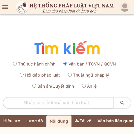

Thủ tục hành chính
Văn bản / TCVN / QCVN
Hỏi đáp pháp luật
Thuật ngữ pháp lý
Bản án/Quyết định
Án lệ

Hiệu lực
Lược đồ
Tải về
Văn bản liên quan
Nội dung