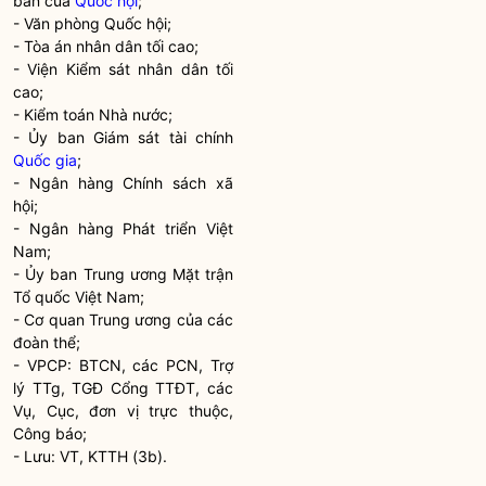
ban của
Quốc hội
;
- Văn phòng
Quốc hội
;
- Tòa án nhân dân tối cao;
- Viện Kiểm sát nhân dân tối
cao;
- Kiểm toán
Nhà nước
;
- Ủy ban Giám sát tài chính
Quốc gia
;
-
Ngân hàng
Chính sách xã
hội;
-
Ngân hàng
Phát triển Việt
Nam;
- Ủy ban Trung ương Mặt trận
Tổ quốc Việt Nam;
- Cơ quan Trung ương của các
đoàn thể;
- VPCP: BTCN, các PCN, Trợ
lý TTg, TGĐ Cổng TTĐT, các
Vụ, Cục, đơn vị trực thuộc,
Công báo;
- Lưu: VT, KTTH (3b).