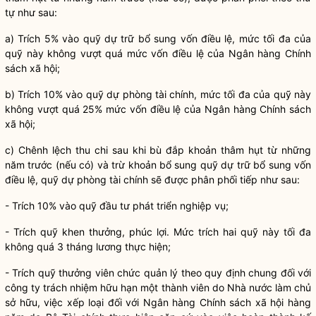
tự như sau:
a) Trích 5% vào quỹ dự trữ bổ sung vốn
điều lệ
, mức tối đa của
quỹ này không vượt quá mức vốn
điều lệ
của
Ngân hàng
Chính
sách xã hội;
b) Trích 10% vào quỹ dự phòng tài chính, mức tối đa của quỹ này
không vượt quá 25% mức vốn
điều lệ
của
Ngân hàng
Chính sách
xã hội;
c) Chênh lệch thu chi sau khi bù đắp khoản thâm hụt từ những
năm trước (nếu có) và trừ khoản bổ sung quỹ dự trữ bổ sung vốn
điều lệ, quỹ dự phòng tài chính sẽ được phân phối tiếp như sau:
- Trích 10% vào quỹ đầu tư phát triển nghiệp vụ;
- Trích quỹ khen thưởng, phúc lợi. Mức trích hai quỹ này tối đa
không quá 3 tháng lương thực hiện;
- Trích quỹ thưởng viên chức quản lý theo quy định chung đối với
công ty trách nhiệm hữu hạn một thành viên do Nhà nước làm chủ
sở hữu, việc xếp loại đối với
Ngân hàng
Chính sách xã hội hàng