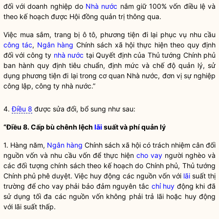
đối với doanh nghiệp do
Nhà nước
nắm giữ 100% vốn
điều lệ
và
theo kế hoạch được Hội đồng quản trị thông qua.
Việc mua sắm, trang bị ô tô, phương tiện đi lại phục vụ nhu cầu
công tác
,
Ngân hàng
Chính sách xã hội thực hiện theo quy định
đối với công ty
nhà nước
tại Quyết định của Thủ tướng Chính phủ
ban hành quy định tiêu chuẩn, định mức và chế độ quản lý, sử
dụng phương tiện đi lại trong cơ quan
Nhà nước
, đơn vị sự nghiệp
công lập, công ty
nhà nước
.”
4.
Điều 8
được sửa đổi, bổ sung như sau:
“Điều 8. Cấp bù chênh lệch
lãi
suất và phí quản lý
1. Hàng năm,
Ngân hàng
Chính sách xã hội có trách nhiệm cân đối
nguồn vốn và nhu cầu vốn để thực hiện
cho vay
người nghèo và
các đối tượng chính sách theo kế hoạch do Chính phủ, Thủ tướng
Chính phủ phê duyệt. Việc huy động các nguồn vốn với
lãi
suất thị
trường để
cho vay
phải bảo đảm nguyên tắc
chỉ huy
động khi đã
sử dụng tối đa các nguồn vốn không phải trả
lãi
hoặc huy động
với
lãi
suất thấp.