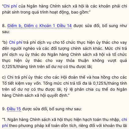
“
Chi phí
của
Ngân hàng
Chính sách xã hội là các khoản phải chi
phát sinh trong quá trình hoạt động, bao gồm:”
8.
Điểm b, Điểm c Khoản 1 Điều 14
được sửa đổi, bổ sung như
sau:
“b)
Chi phí
trả phí dịch vụ cho tổ chức thực hiện ủy thác
cho vay
đến người nghèo và các đối tượng chính sách khác. Mức chi trả
phí dịch vụ ủy thác do
Ngân hàng
Chính sách xã hội và tổ chức
thực hiện ủy thác
cho vay
thỏa thuận không vượt quá
0,125%/tháng tính trên số dư nợ có thu được lãi;
c) Chi trả phí ủy thác cho các Hội đoàn thể và hoa hồng cho các
Tổ tiết kiệm vay vốn. Tổng mức chi trả tối đa là 0,125%/tháng tính
trên số dư nợ có thu được lãi, tỷ lệ phân chia cụ thể do
Ngân
hàng
Chính sách xã hội quyết định.”
9.
Điều 15
được sửa đổi, bổ sung như sau:
“1.
Ngân hàng
Chính sách xã hội thực hiện hạch toán thu nhập,
chi
phí
theo phương pháp kế toán dồn tích, riêng đối với khoản thu lãi