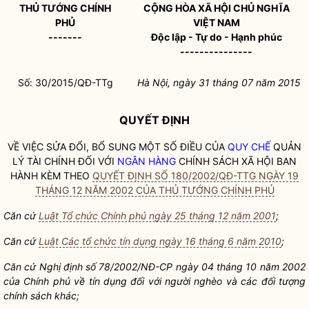
THỦ TƯỚNG CHÍNH
CỘNG HÒA XÃ HỘI CHỦ NGHĨA
PHỦ
VIỆT NAM
-------
Độc lập - Tự do - Hạnh phúc
---------------
Số: 30/2015/QĐ-TTg
Hà Nội, ngày 31 tháng 07 năm 2015
QUYẾT ĐỊNH
VỀ VIỆC SỬA ĐỔI, BỔ SUNG MỘT SỐ ĐIỀU CỦA
QUY CHẾ
QUẢN
LÝ TÀI CHÍNH ĐỐI VỚI
NGÂN HÀNG
CHÍNH SÁCH XÃ HỘI BAN
HÀNH KÈM THEO
QUYẾT ĐỊNH SỐ 180/2002/QĐ-TTG NGÀY 19
THÁNG 12 NĂM 2002 CỦA THỦ TƯỚNG CHÍNH PHỦ
Căn cứ
Luật Tổ chức Chính phủ ngày 25 tháng 12 năm 2001
;
Căn cứ
Luật Các tổ chức tín dụng ngày 16 tháng 6 năm 2010
;
Căn cứ Nghị định số 78/2002/NĐ-CP ngày 04 tháng 10 năm 2002
của Chính phủ về tín dụng đối với người nghèo và các đối tượng
chính sách khác;