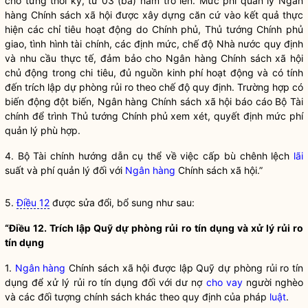
cho từng thời kỳ, từ 03 (ba) năm trở lên. Mức phí quản lý
Ngân
hàng
Chính sách xã hội được xây dựng căn cứ vào kết quả thực
hiện các chỉ tiêu hoạt động do Chính phủ, Thủ tướng Chính phủ
giao, tình hình tài chính, các định mức, chế độ
Nhà nước
quy định
và nhu cầu thực tế, đảm bảo cho
Ngân hàng
Chính sách xã hội
chủ động trong chi tiêu, đủ nguồn kinh phí hoạt động và có tính
đến trích lập dự phòng rủi ro theo chế độ quy định. Trường hợp có
biến động đột biến,
Ngân hàng
Chính sách xã hội báo cáo Bộ Tài
chính để trình Thủ tướng Chính phủ xem xét, quyết định mức phí
quản lý phù hợp.
4. Bộ Tài chính hướng dẫn cụ thể về việc cấp bù chênh lệch
lãi
suất và phí quản lý đối với
Ngân hàng
Chính sách xã hội.”
5.
Điều 12
được sửa đổi, bổ sung như sau:
“Điều 12. Trích lập Quỹ dự phòng rủi ro tín dụng và xử lý rủi ro
tín dụng
1.
Ngân hàng
Chính sách xã hội được lập Quỹ dự phòng rủi ro tín
dụng để xử lý rủi ro tín dụng đối với dư nợ
cho vay
người nghèo
và các đối tượng chính sách khác theo quy định của pháp
luật
.