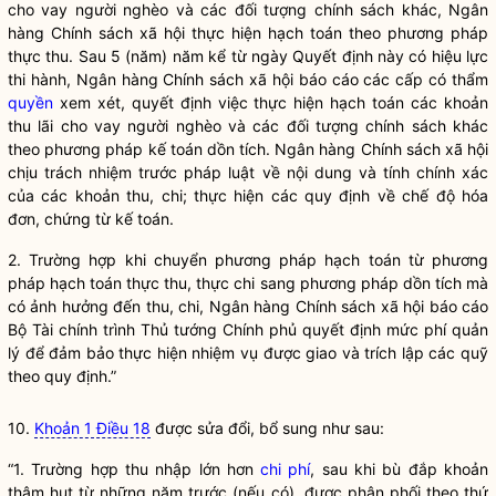
cho vay
người nghèo và các đối tượng chính sách khác,
Ngân
hàng
Chính sách xã hội thực hiện hạch toán theo phương pháp
thực thu. Sau 5 (năm) năm kể từ ngày Quyết định này có hiệu lực
thi hành,
Ngân hàng
Chính sách xã hội báo cáo các cấp có thẩm
quyền
xem xét, quyết định việc thực hiện hạch toán các khoản
thu lãi
cho vay
người nghèo và các đối tượng chính sách khác
theo phương pháp kế toán dồn tích.
Ngân hàng
Chính sách xã hội
chịu trách nhiệm trước pháp
luật
về nội dung và tính chính xác
của các khoản thu, chi; thực hiện các quy định về chế độ hóa
đơn, chứng từ kế toán.
2. Trường hợp khi chuyển phương pháp hạch toán từ phương
pháp hạch toán thực thu, thực chi sang phương pháp dồn tích mà
có ảnh hưởng đến thu, chi,
Ngân hàng
Chính sách xã hội báo cáo
Bộ Tài chính trình Thủ tướng Chính phủ quyết định mức phí quản
lý để đảm bảo thực hiện nhiệm vụ được giao và trích lập các quỹ
theo quy định.”
10.
Khoản 1 Điều 18
được sửa đổi, bổ sung như sau:
“1. Trường hợp thu nhập lớn hơn
chi phí
, sau khi bù đắp khoản
thâm hụt từ những năm trước (nếu có), được phân phối theo thứ