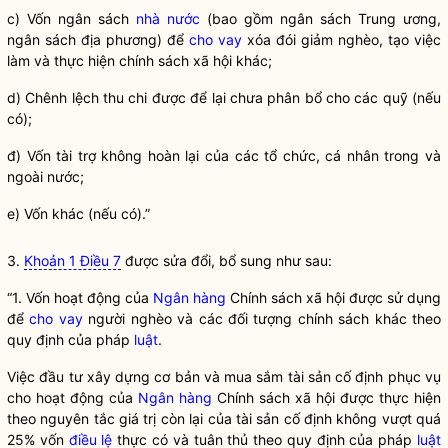
c) Vốn ngân sách
nhà nước
(bao gồm ngân sách Trung ương,
ngân sách địa phương) để
cho vay
xóa đói giảm nghèo, tạo việc
làm và thực hiện chính sách xã hội khác;
d) Chênh lệch thu chi được để lại chưa phân bổ cho các quỹ (nếu
có);
đ) Vốn tài trợ không hoàn lại của các tổ chức, cá nhân trong và
ngoài nước;
e) Vốn khác (nếu có).”
3.
Khoản 1 Điều 7
được sửa đổi, bổ sung như sau:
“1. Vốn hoạt động của
Ngân hàng
Chính sách xã hội được sử dụng
để
cho vay
người nghèo và các đối tượng chính sách khác theo
quy định của pháp
luật
.
Việc đầu tư xây dựng cơ bản và mua sắm tài sản cố định phục vụ
cho hoạt động của
Ngân hàng
Chính sách xã hội được thực hiện
theo nguyên tắc giá trị còn lại của tài sản cố định không vượt quá
25% vốn
điều lệ
thực có và tuân thủ theo quy định của pháp
luật