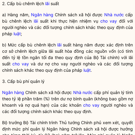
2. Cấp bù chênh lệch
lãi
suất
a) Hàng năm,
Ngân hàng
Chính sách xã hội được
Nhà nước
cấp
bù chênh lệch
lãi
suất khi thực hiện nhiệm vụ
cho vay
đối với
người nghèo và các đối tượng chính sách khác theo quy định của
pháp
luật
;
b) Mức cấp bù chênh lệch
lãi
suất hàng năm được xác định trên
cơ sở chênh lệch giữa
lãi
suất hòa đồng các nguồn vốn (có tính
đến tỷ lệ tồn ngân tối đa theo quy định của Bộ Tài chính) với
lãi
suất
cho vay
và dư nợ
cho vay
người nghèo và các đối tượng
chính sách khác theo quy định của pháp
luật
.
3. Cấp bù phí quản lý
Ngân hàng
Chính sách xã hội được
Nhà nước
cấp phí quản lý tính
theo tỷ lệ phần trăm (%) trên dư nợ bình quân (không bao gồm nợ
khoanh và nợ quá hạn) của các khoản
cho vay
người nghèo và
các đối tượng chính sách khác theo quy định.
Bộ trưởng
Bộ Tài chính trình Thủ tướng Chính phủ xem xét, quyết
định mức phí quản lý
Ngân hàng
Chính sách xã hội được hưởng