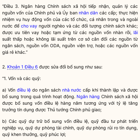
“Điều 3.
Ngân hàng
Chính sách xã hội tiếp nhận, quản lý các
nguồn vốn của Chính phủ và Ủy ban
nhân dân
các cấp; thực hiện
nhiệm vụ huy động vốn của các tổ chức, cá nhân trong và ngoài
nước để
cho vay
người nghèo và các đối tượng chính sách khác;
được ưu tiên vay hoặc tạm ứng từ các nguồn vốn nhàn rỗi,
lãi
suất thấp hoặc không
lãi
suất trên cơ sở cân đối các nguồn từ
ngân sách, nguồn vốn ODA, nguồn viện trợ, hoặc các nguồn vốn
giá rẻ khác.”
2.
Khoản 1 Điều 6
được sửa đổi bổ sung như sau:
“1. Vốn và các quỹ:
a) Vốn
điều lệ
do ngân sách
nhà nước
cấp khi thành lập và được
bổ sung trong quá trình hoạt động.
Ngân hàng
Chính sách xã hội
được bổ sung vốn
điều lệ
hàng năm tương ứng với tỷ lệ tăng
trưởng tín dụng được Thủ tướng Chính phủ giao;
b) Các quỹ dự trữ bổ sung vốn điều lệ, quỹ đầu tư phát triển
nghiệp vụ, quỹ dự phòng tài chính, quỹ dự phòng rủi ro tín dụng,
quỹ khen thưởng, quỹ phúc lợi;