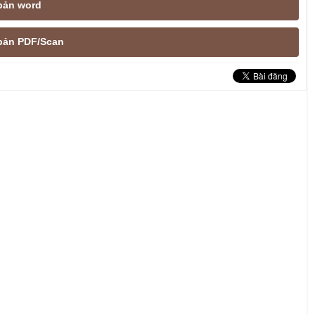
 bản word
e bản PDF/Scan