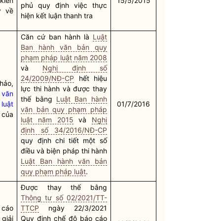
kiến
15/5/2015
phủ quy định việc thực
ý về
hiện kết luận thanh tra
Căn cứ ban hành là
Luật
Ban hành văn bản quy
phạm pháp luật năm 2008
và
Nghị định số
24/2009/NĐ-CP
hết hiệu
hảo,
lực thi hành và được thay
 văn
thế bằng
Luật Ban hành
luật
01/7/2016
văn bản quy phạm pháp
 của
luật năm 2015
và
Nghị
định số 34/2016/NĐ-CP
quy định chi tiết một số
điều và biện pháp thi hành
Luật Ban hành văn bản
quy phạm pháp luật
.
Được thay thế bằng
Thông tư số 02/2021/TT-
 cáo
TTCP
ngày 22/3/2021
giải
Quy định chế độ báo cáo