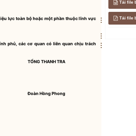
Tải file
Tải fil
iệu lực toàn bộ hoặc một
phần
thuộc lĩnh vực
⋮
⋮
ính phủ, các cơ quan có liên quan chịu trách
⋮
TỔNG THANH TRA
Đoàn Hồng Phong