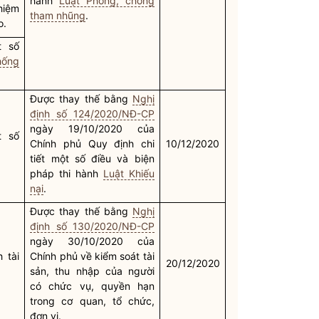
hành
Luật Phòng, chống
hiệm
tham nhũng
.
o.
t số
hống
Được thay thế bằng
Nghị
định số 124/2020/NĐ-CP
ngày 19/10/2020 của
t số
Chính phủ Quy định chi
10/12/2020
tiết một số điều và biện
pháp thi hành
Luật Khiếu
nại
.
Được thay thế bằng
Nghị
định số 130/2020/NĐ-CP
ngày 30/10/2020 của
 tài
Chính phủ về kiểm soát tài
20/12/2020
sản, thu nhập của người
có chức vụ, quyền hạn
trong cơ quan, tổ chức,
đơn vị.