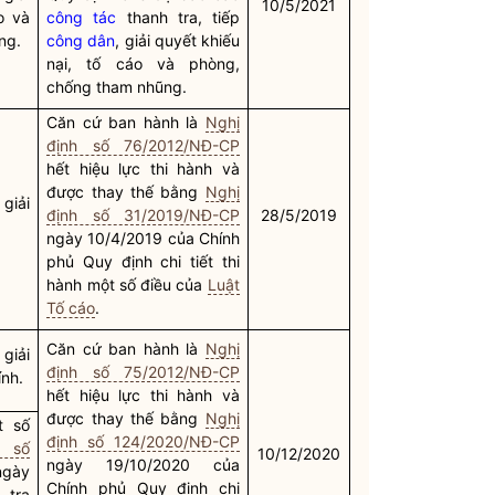
10/5/2021
o và
công tác
thanh tra, tiếp
ng.
công dân
, giải quyết khiếu
nại, tố cáo và phòng,
chống tham nhũng.
Căn cứ ban hành là
Nghị
định số 76/2012/NĐ-CP
hết hiệu lực thi hành và
được thay thế bằng
Nghị
giải
định số 31/2019/NĐ-CP
28/5/2019
ngày 10/4/2019 của Chính
phủ Quy định chi tiết thi
hành một số điều của
Luật
Tố cáo
.
Căn cứ ban hành là
Nghị
giải
định số 75/2012/NĐ-CP
ính.
hết hiệu lực thi hành và
được thay thế bằng
Nghị
t số
định số 124/2020/NĐ-CP
 số
10/12/2020
ngày 19/10/2020 của
ày
Chính phủ Quy định chi
 tra