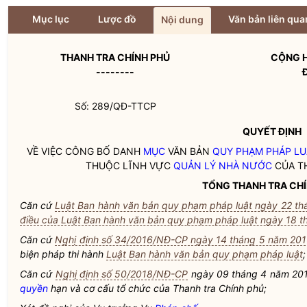
Mục lục
Lược đồ
Văn bản liên qua
Nội dung
THANH TRA CHÍNH PHỦ
CỘNG H
--------
Số: 289/QĐ-TTCP
QUYẾT ĐỊNH
VỀ VIỆC CÔNG BỐ DANH
MỤC
VĂN BẢN
QUY PHẠM PHÁP LU
THUỘC LĨNH VỰC
QUẢN LÝ NHÀ NƯỚC
CỦA TH
TỔNG THANH TRA CHÍ
Căn cứ
Luật Ban hành văn bản quy phạm pháp luật ngày 22 t
điều của Luật Ban hành văn bản quy phạm pháp luật ngày 18 
Căn cứ
Nghị định số 34/2016/NĐ-CP ngày 14 tháng 5 năm 20
biện pháp thi hành
Luật Ban hành văn bản quy phạm pháp luật
;
Căn cứ
Nghị định số 50/2018/NĐ-CP
ngày 09 tháng 4 năm 2018
quyền
hạn và cơ cấu tổ chức của Thanh tra Chính phủ;