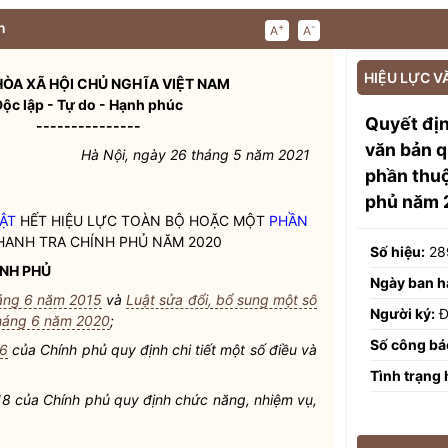
n
+
-
A
A
HIỆU LỰC V
ÒA XÃ HỘI CHỦ NGHĨA VIỆT NAM
Độc lập - Tự do - Hạnh phúc
Quyết đị
---------------
văn bản q
Hà Nội, ngày 26 tháng 5 năm 2021
phần thuộ
phủ năm 
ẬT
HẾT HIỆU LỰC TOÀN BỘ HOẶC MỘT
PHẦN
ANH TRA CHÍNH PHỦ NĂM 2020
Số hiệu:
28
NH PHỦ
Ngày ban h
háng 6 năm 2015
và
Luật sửa đổi, bổ sung một số
Người ký:
Đ
tháng 6 năm 2020
;
Số công bá
16
của Chính phủ quy định chi tiết một số điều và
Tình trạng 
 của Chính phủ quy định chức năng, nhiệm vụ,