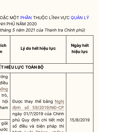
HOẶC MỘT
PHẦN
THUỘC LĨNH VỰC
QUẢN LÝ
NH PHỦ NĂM 2020
tháng 5 năm 2021 của Thanh tra Chính phủ)
rích
Ngày hết
Lý do hết hiệu lực
ản
hiệu lực
T HIỆU LỰC
TOÀN BỘ
ướng
điều
hống
trò,
 hội
Được thay thế bằng
Nghị
tham
định số 59/2019/NĐ-CP
ngày 01/7/2019 của Chính
phủ Quy định chi tiết một
15/8/2019
giải
số điều và biện pháp thi
nước