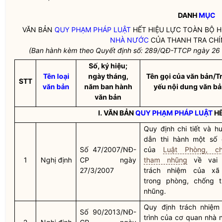
DANH
MỤC
VĂN BẢN
QUY PHẠM PHÁP LUẬT
HẾT HIỆU LỰC TOÀN BỘ 
NHÀ NƯỚC
CỦA THANH TRA CHÍ
(Ban hành kèm theo Quyết định số: 289/QĐ-TTCP ngày 26 
Số, ký hiệu;
Tên loại
ngày tháng,
Tên gọi của văn bản/T
STT
văn bản
năm ban hành
yếu nội dung văn b
văn bản
I. VĂN BẢN
QUY PHẠM PHÁP LUẬT
HẾ
Quy định chi tiết và h
dẫn thi hành một số 
Số 47/2007/NĐ-
của
Luật Phòng, c
1
Nghị định
CP ngày
tham nhũng
về vai 
27/3/2007
trách nhiệm của xã
trong phòng, chống 
nhũng.
Quy định trách nhiệm 
Số 90/2013/NĐ-
trình của cơ quan
nhà 