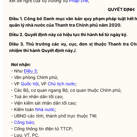
Xét đề nghị của Vụ trưởng Vụ
Pháp chế
,
QUYẾT ĐỊNH:
Điều 1.
Công bố Danh
mục
văn bản
quy phạm pháp luật
hết h
quản lý nhà nước
của Thanh tra Chính phủ năm 2020.
Điều 2.
Quyết định này có hiệu lực thi hành kể từ ngày ký.
Điều 3.
Thủ trưởng các vụ, cục, đơn vị thuộc Thanh tra Ch
nhiệm thi hành Quyết định này./.
Nơi nhận:
- Như
Điều 3
;
- Văn phòng Chính phủ;
- VP
Quốc hội
, VP
Chủ tịch nước
;
- Các Bộ, cơ quan ngang Bộ, cơ quan thuộc Chính phủ;
- Toà án nhân dân tối cao;
- Viện kiểm sát nhân dân tối cao;
- Kiểm toán
Nhà nước
;
- UBND các tỉnh, thành phố trực thuộc TW;
-
Công báo
;
- Cổng thông tin điện tử TTCP;
- Lưu: VT, PC.