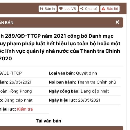
Bản in
Lưu VB
Chia sẻ
Báo lỗi

ĂN BẢN
nh 289/QĐ-TTCP năm 2021 công bố Danh mục
uy phạm pháp luật hết hiệu lực toàn bộ hoặc một
c lĩnh vực quản lý nhà nước của Thanh tra Chính
2020
9/QĐ-TTCP
Loại văn bản:
Quyết định
ành:
26/05/2021
Nơi ban hành:
Thanh tra Chính phủ
oàn Hồng Phong
Ngày công báo:
Đang cập nhật
o:
Đang cập nhật
Ngày hiệu lực:
26/05/2021
hiệu lực:
Kiểm tra
Tải văn bản