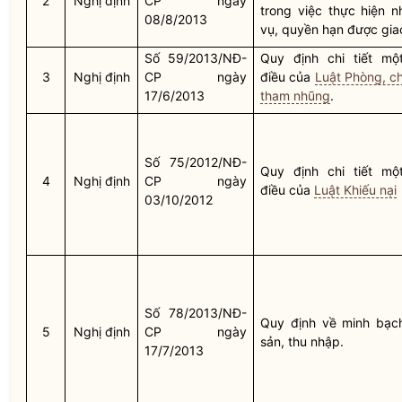
2
Nghị định
CP ngày
trong việc thực hiện n
08/8/2013
vụ,
quyền
hạn được gia
Số 59/2013/NĐ-
Quy định chi tiết mộ
3
Nghị định
CP ngày
điều của
Luật Phòng, c
17/6/2013
tham nhũng
.
Số 75/2012/NĐ-
Quy định chi tiết mộ
4
Nghị định
CP ngày
điều của
Luật Khiếu nại
03/10/2012
Số 78/2013/NĐ-
Quy định về minh bạch
5
Nghị định
CP ngày
sản, thu nhập.
17/7/2013