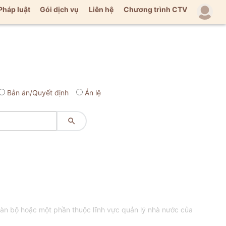
Pháp luật
Gói dịch vụ
Liên hệ
Chương trình CTV
Bản án/Quyết định
Án lệ

n bộ hoặc một phần thuộc lĩnh vực quản lý nhà nước của