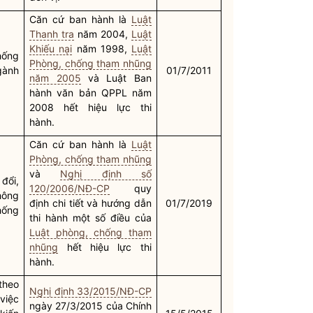
Căn cứ ban hành là
Luật
Thanh tra
năm 2004,
Luật
Khiếu nại
năm 1998,
Luật
hống
Phòng, chống tham nhũng
gành
01/7/2011
năm 2005
và Luật Ban
hành văn bản QPPL năm
2008 hết hiệu lực thi
hành.
Căn cứ ban hành là
Luật
Phòng, chống tham nhũng
và
Nghị định số
đổi,
120/2006/NĐ-CP
quy
hông
định chi tiết và hướng dẫn
01/7/2019
chống
thi hành một số điều của
Luật phòng, chống tham
nhũng
hết hiệu lực thi
hành.
theo
Nghị định 33/2015/NĐ-CP
việc
ngày 27/3/2015 của Chính