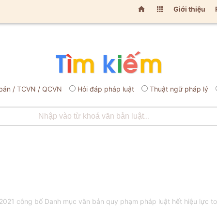


Giới thiệu
bản / TCVN / QCVN
Hỏi đáp pháp luật
Thuật ngữ pháp lý
21 công bố Danh mục văn bản quy phạm pháp luật hết hiệu lực toà