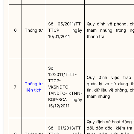
Số 05/2011/TT-
Quy định về phòng, c
6
Thông tư
TTCP ngày
tham nhũng trong n
10/01/2011
thanh tra
Số
12/2011/TTLT-
Quy định việc trao 
TTCP-
Thông tư
quản lý và sử dụng t
7
VKSNDTC-
liên tịch
tin, dữ liệu về phòng, 
TANDTC- KTNN-
tham nhũng
BQP-BCA ngày
15/12/2011
Quy định về hoạt động 
Số 01/2013/TT-
dõi, đôn đốc, kiểm tra 