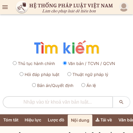

Thủ tục hành chính
Văn bản / TCVN / QCVN
Hỏi đáp pháp luật
Thuật ngữ pháp lý
Bản án/Quyết định
Án lệ

Tóm tắt
Hiệu lực
Lược đồ
Tải về
Văn bả
Nội dung