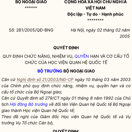
BỘ NGOẠI GIAO
CỘNG HOÀ XÃ HỘI CHỦ NGHĨA
******
VIỆT NAM
Độc lập - Tự do - Hạnh phúc
********
Số: 281/2005/QĐ-BNG
Hà Nội, ngày 02 tháng 02 năm
2005
QUYẾT ĐỊNH
QUY ĐỊNH CHỨC NĂNG, NHIỆM VỤ,
QUYỀN
HẠN VÀ CƠ CẤU TỔ
CHỨC CỦA HỌC VIỆN QUAN HỆ QUỐC TẾ
BỘ TRƯỞNG
BỘ NGOẠI GIAO
Căn cứ
Nghị định số 21/2003/NĐ-CP
ngày 10 tháng 03 năm 2003
của Chính phủ quy định chức năng, nhiệm vụ,
quyền
hạn và cơ
cấu tổ chức của Bộ Ngoại giao;
Căn cứ Quyết định số 279/CT ngày 01 tháng 8 năm 1992 của Chủ
tịch
Hội đồng Bộ trưởng
về đổi tên Viện Quan hệ Quốc tế Bộ Ngoại
giao thành Học viện Quan hệ Quốc tế;
Theo đề nghị của Giám đốc Học viện Quan hệ Quốc tế và Vụ
trưởng Vụ Tổ chức Cán bộ,
QUYẾT ĐỊNH: