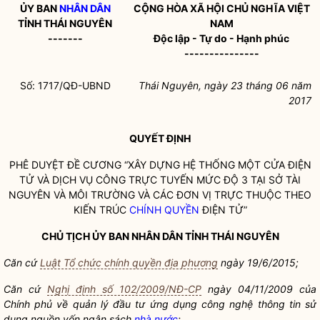
ỦY BAN
NHÂN DÂN
CỘNG HÒA XÃ HỘI CHỦ NGHĨA VIỆT
TỈNH THÁI NGUYÊN
NAM
-------
Độc lập - Tự do - Hạnh phúc
---------------
Số: 1717/QĐ-UBND
Thái Nguyên, ngày 23
tháng 0
6 năm
2017
QUYẾT ĐỊNH
PHÊ DUYỆT ĐỀ CƯƠNG “XÂY DỰNG HỆ THỐNG MỘT CỬA ĐIỆN
TỬ VÀ DỊCH VỤ CÔNG TRỰC TUYẾN MỨC ĐỘ 3 TẠI SỞ TÀI
NGUYÊN VÀ MÔI TRƯỜNG VÀ CÁC ĐƠN VỊ TRỰC THUỘC THEO
KIẾN TRÚC
CHÍNH QUYỀN
ĐIỆN TỬ”
CHỦ TỊCH ỦY BAN
NHÂN DÂN
TỈNH THÁI NGUYÊN
Căn cứ
Luật Tổ chức chính quyền địa phương
ngày 19/6/2015;
Căn cứ
Nghị định số 102/2009/NĐ-CP
ngày 04/11/2009 của
Chính phủ về quản lý đầu tư ứng dụng công nghệ thông tin sử
dụng nguồn vốn ngân sách
nhà nước
;