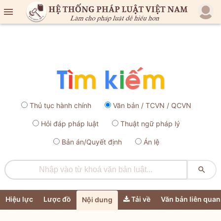

Thủ tục hành chính
Văn bản / TCVN / QCVN
Hỏi đáp pháp luật
Thuật ngữ pháp lý
Bản án/Quyết định
Án lệ

Hiệu lực
Lược đồ
Tải về
Văn bản liên quan
Nội dung