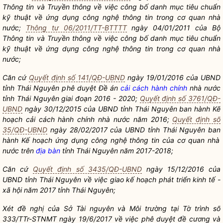
Thông tin và Truyền thông về việc công bố danh mục tiêu chuẩn
kỹ thuật về ứng dụng công nghệ thông tin trong cơ quan
nhà
nước
;
Thông tư 06/2011/TT-BTTTT
ngày 04/01/2011 của Bộ
Thông tin và Truyền thông về việc công bố danh mục tiêu chuẩn
kỹ thuật về ứng dụng công nghệ thông tin trong cơ quan nhà
nước;
Căn cứ
Quyết định số 141/QĐ-UBND
ngày 19/01/2016 của UBND
tỉnh Thái Nguyên phê duyệt Đề án
cải cách hành chính
nhà nước
tỉnh Thái Nguyên giai đoạn 2016 - 2020;
Quyết định số 3761/QĐ-
UBND
ngày 30/12/2015 của UBND tỉnh Thái Nguyên ban hành Kế
hoạch
cải cách hành chính
nhà nước
năm 2016;
Quyết định số
35/QĐ-UBND
ngày 28/02/2017 của UBND tỉnh Thái Nguyên ban
hành Kế hoạch ứng dụng công nghệ thông tin của cơ quan
nhà
nước
trên
địa bàn
tỉnh Thái Nguyên năm 2017-2018;
Căn cứ
Quyết định số 3435/QĐ-UBND
ngày 15/12/2016 của
UBND tỉnh Thái Nguyên về việc giao kế hoạch phát triển kinh tế -
xã hội năm 2017 tỉ
nh Thái Nguyên;
Xét đề nghị
của Sở Tài nguyên và Môi trường tại Tờ trình số
333/TTr-STNMT ngày 19/6/2017 về việc phê duyệt đề cương và