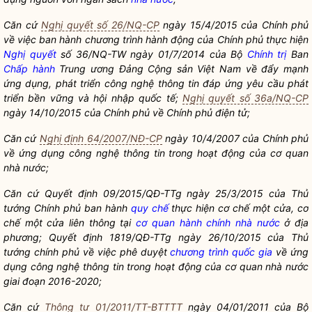
Căn cứ
Nghị quyết số 26/NQ-CP
ngày 15/4/2015 của Chính phủ
về việc ban hành chương trình hành động của Chính phủ thực hiện
Nghị quyết
số 36/NQ-TW ngày 01/7/2014 của Bộ
Chính trị
Ban
Chấp hành
Trung ương Đảng Cộng sản Việt Nam về đẩy mạnh
ứng dụng, phát triển công nghệ thông tin đáp ứng yêu cầu phát
triển bền vững và hội nhập quốc tế;
Nghị quyết số 36a/NQ-CP
ngày 14/10/2015 của Chính phủ về Chính phủ điện tử;
Căn cứ
Nghị định 64/2007/NĐ-CP
ngày 10/4/2007 của Chính phủ
về ứng dụng công nghệ thông tin trong hoạt động của cơ quan
nhà nước
;
Căn cứ Quyết định 09/2015/QĐ-TTg ngày 25/3/2015 của Thủ
tướng Chính phủ ban hành
quy chế
thực hiện cơ chế một cửa, cơ
chế một cửa liên thông tại
cơ quan hành chính nhà nước
ở đị
a
phương; Quyết định 1819/QĐ-TTg ngày 26/10/2015 của Thủ
tướng chính phủ về việc phê duyệt
chương trình quốc gia
về ứng
dụng công nghệ thông tin trong hoạt động của cơ quan nhà nước
giai đoạn 2016-2020;
Căn cứ
Thông tư 01/2011/TT-BTTTT
ngày 04/01/2011 của Bộ