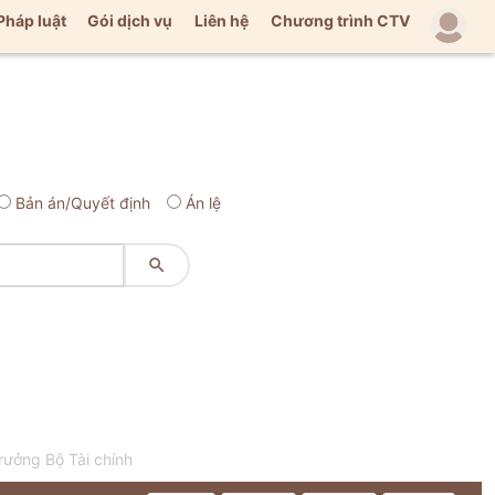
Pháp luật
Gói dịch vụ
Liên hệ
Chương trình CTV
Bản án/Quyết định
Án lệ

ưởng Bộ Tài chính