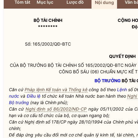
Tóm tắt
Mục lục
Lược đồ
Văn bả
Nội dung
BỘ TÀI CHÍNH
CỘNG HO
********
Độ
Số: 165/2002/QĐ-BTC
QUYẾT ĐỊNH
CỦA
BỘ TRƯỞNG
BỘ TÀI CHÍNH SỐ 165/2002/QĐ-BTC NGÀY 
CÔNG BỐ SÁU (06) CHUẨN MỰC KẾ T
BỘ TRƯỞNG
BỘ TÀI 
Căn cứ
Pháp lệnh Kế toán và Thống kê
công bố theo
Lệnh
số 0
nước
và
Điều lệ
tổ chức kế toán Nhà nước ban hành theo
Nghị
Bộ trưởng
(nay là Chính phủ);
Căn cứ
Nghị định số 86/2002/NĐ-CP
ngày 05/11/2002 của Ch
hạn và cơ cấu tổ chức của bộ, cơ quan ngang bộ;
Căn cứ Nghị định số 178/CP ngày 28/10/1994 của Chính phủ v
chính;
Để đáp ứng yêu cầu đổi mới cơ chế quản lý kinh tế, tài chính,