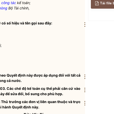
g
công tác
kế toán;
Tải fil
hòng
Bộ Tài chính,
có số hiệu và tên gọi sau đây:
⋮
;
o Quyết định này được áp dụng đối với tất cả
⋮
ong cả nước.
03. Các chế độ kế toán cụ thể phải căn cứ vào
⋮
ày để sửa đổi, bổ sung cho phù hợp.
 Thủ trưởng các đơn vị liên quan thuộc và trực
⋮
hi hành Quyết định này.