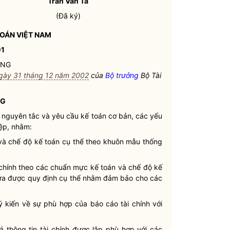
Trần Văn Tá
(Đã ký)
OÁN VIỆT
NAM
01
UNG
gày 31 tháng 12 năm 2002
của
Bộ trưởng
Bộ Tài
NG
 nguyên tắc và yêu cầu kế toán cơ bản, các yếu
iệp, nhằm:
và chế độ kế toán cụ thể theo khuôn mẫu thống
 chính theo các chuẩn mực kế toán và chế độ kế
hưa được quy định cụ thể nhằm đảm bảo cho các
ý kiến về sự phù hợp của báo cáo tài chính với
á thông tin tài chính được lập phù hợp với các