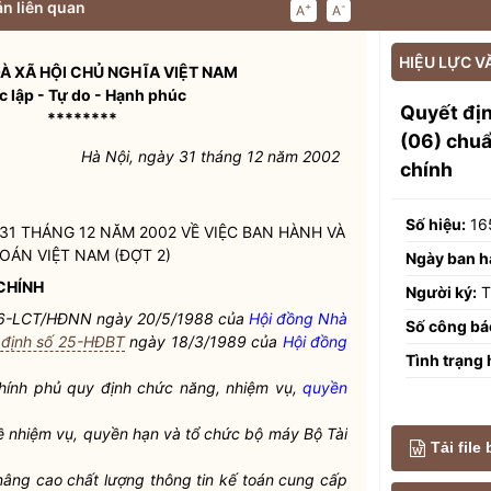
n liên quan
+
-
A
A
HIỆU LỰC V
À XÃ HỘI CHỦ NGHĨA VIỆT NAM
c lập - Tự do - Hạnh phúc
Quyết đị
********
(06) chuẩ
Hà Nội, ngày 31 tháng 12 năm 2002
chính
Số hiệu:
16
31 THÁNG 12 NĂM 2002 VỀ VIỆC BAN HÀNH VÀ
OÁN VIỆT NAM (ĐỢT 2)
Ngày ban h
CHÍNH
Người ký:
T
6-LCT/HĐNN ngày 20/5/1988 của
Hội đồng Nhà
Số công bá
 định số 25-HĐBT
ngày 18/3/1989 của
Hội đồng
Tình trạng 
ính phủ quy định chức năng, nhiệm vụ,
quyền
ề nhiệm vụ,
quyền
hạn và tổ chức bộ máy Bộ Tài
Tải file
 nâng cao chất lượng thông tin kế toán cung cấp