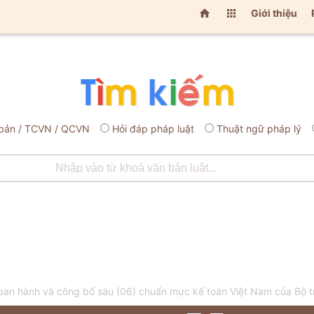


Giới thiệu
bản / TCVN / QCVN
Hỏi đáp pháp luật
Thuật ngữ pháp lý
n hành và công bố sáu (06) chuẩn mực kế toán Việt Nam của Bộ tr