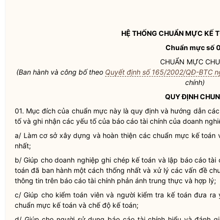
HỆ THỐNG CHUẨN MỰC KẾ T
Chuẩn mực số 
CHUẨN MỰC CH
(Ban hành và công bố theo
Quyết định số 165/2002/QĐ-BTC n
chính)
QUY ĐỊNH CHU
01. Mục đích của chuẩn mực này là quy định và hướng dẫn các
tố và ghi nhận các yếu tố của báo cáo tài chính của doanh ngh
a/ Làm cơ sở xây dựng và hoàn thiện các chuẩn mực kế toán 
nhất;
b/ Giúp cho doanh nghiệp ghi chép kế toán và lập báo cáo tài
toán đã ban hành một cách thống nhất và xử lý các vấn đề c
thông tin trên báo cáo tài chính phản ánh trung thực và hợp lý;
c/ Giúp cho kiểm toán viên và người kiểm tra kế toán đưa ra 
chuẩn mực kế toán và chế độ kế toán;
d/ Giúp cho người sử dụng báo cáo tài chính hiểu và đánh gi