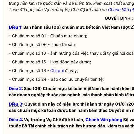
trong nền kinh tế quốc dân và để kiểm tra, kiểm soát chất lượn
Theo đề nghị của Vụ trưởng Vụ Chế độ kế toán và
Chánh Văn p
QUYẾT ĐỊNH
:
Điều 1
:
Ban hành sáu (06) chuẩn mực kế toán Việt Nam (đợt 2) 
- Chuẩn mực số 01 - Chuẩn mực chung;
- Chuẩn mực số 06 - Thuê tài sản;
- Chuẩn mực số 10 - ảnh hưởng của việc thay đổi tỷ giá hối đoái
- Chuẩn mực số 15 - Hợp đồng xây dựng;
- Chuẩn mực số 16 -
Chi phí
đi vay;
- Chuẩn mực số 24 - Báo cáo lưu chuyển tiền tệ;
Điều 2
:
Sáu (06) Chuẩn mực kế toán ViệtNam ban hành kèm the
các doanh nghiệp thuộc các ngành, các thành phần kinh tế tr
Điều 3
:
Quyết định này có hiệu lực thi hành từ ngày 01/01/20
sáu chuẩn mực kế toán được ban hành kèm theo Quyết định n
Điều 4
:
Vụ trưởng Vụ Chế độ kế toán,
Chánh Văn phòng
Bộ và
thuộc Bộ Tài chính chịu trách nhiệm hướng dẫn, kiểm tra và t