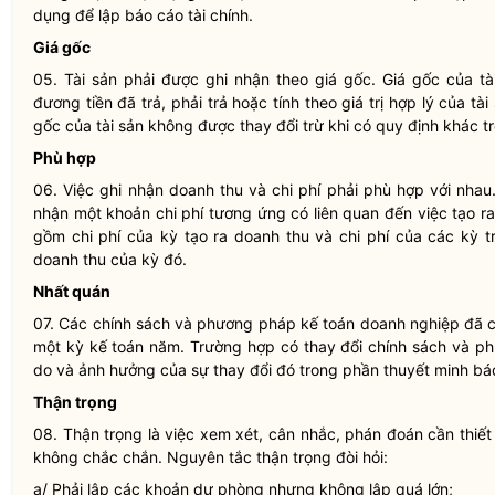
dụng để lập báo cáo tài chính.
Giá gốc
05. Tài sản phải được ghi nhận theo giá gốc. Giá gốc của tà
đương tiền đã trả, phải trả hoặc tính theo giá trị hợp lý của tà
gốc của tài sản không được thay đổi trừ khi có quy định khác 
Phù hợp
06. Việc ghi nhận doanh thu và
chi phí
phải phù hợp với nhau.
nhận một khoản
chi phí
tương ứng có liên quan đến việc tạo r
gồm
chi phí
của kỳ tạo ra doanh thu và
chi phí
của các kỳ t
doanh thu của kỳ đó.
Nhất quán
07. Các chính sách và phương pháp kế toán doanh nghiệp đã c
một kỳ kế toán năm. Trường hợp có thay đổi chính sách và phư
do và ảnh hưởng của sự thay đổi đó trong phần thuyết minh báo
Thận trọng
08. Thận trọng là việc xem xét, cân nhắc, phán đoán cần thiết 
không chắc chắn. Nguyên tắc thận trọng đòi hỏi:
a/ Phải lập các khoản dự phòng nhưng không lập quá lớn;