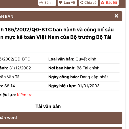
Bản in
Lưu VB
Chia sẻ
Báo lỗi

ĂN BẢN
nh 165/2002/QĐ-BTC ban hành và công bố sáu
n mực kế toán Việt Nam của Bộ trưởng Bộ Tài
5/2002/QĐ-BTC
Loại văn bản:
Quyết định
ành:
31/12/2002
Nơi ban hành:
Bộ Tài chính
rần Văn Tá
Ngày công báo:
Đang cập nhật
o:
Số 14
Ngày hiệu lực:
01/01/2003
hiệu lực:
Kiểm tra
Tải văn bản
 bản word