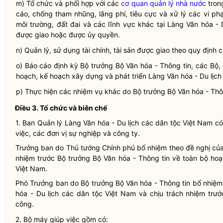
m) Tổ chức và phối hợp với các
cơ quan quản lý nhà nước
trong
cáo, chống tham nhũng, lãng phí, tiêu cực và xử lý các vi p
môi trường, đất đai và các lĩnh vực khác tại Làng Văn hóa -
được giao hoặc được ủy
quyền
.
n) Quản lý, sử dụng tài chính, tài sản được giao theo quy định
o) Báo cáo định kỳ
Bộ trưởng
Bộ Văn hóa - Thông tin, các Bộ, c
hoạch, kế hoạch xây dựng và phát triển Làng Văn hóa - Du lịc
p) Thực hiện các nhiệm vụ khác do
Bộ trưởng
Bộ Văn hóa - Thôn
Điều 3.
Tổ chức và biên chế
1. Ban Quản lý Làng Văn hóa - Du lịch các
dân tộc
Việt Nam có
việc, các đơn vị sự nghiệp và công ty.
Trưởng ban do Thủ tướng Chính phủ bổ nhiệm theo đề nghị củ
nhiệm trước
Bộ trưởng
Bộ Văn hóa - Thông tin về toàn bộ hoạ
Việt Nam.
Phó Trưởng ban do
Bộ trưởng
Bộ Văn hóa - Thông tin bổ nhiệm
hóa - Du lịch các
dân tộc
Việt Nam và chịu trách nhiệm trư
công.
2. Bộ máy giúp việc gồm có: