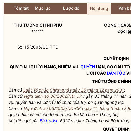
Tóm tắt
Mục lục
Lược đồ
Văn bả
Nội dung
THỦ TƯỚNG CHÍNH PHỦ
CỘNG HOÀ XÃ
******
Độc lậ
Số: 15/2006/QĐ-TTG
QUYẾT ĐỊNH
QUY ĐỊNH CHỨC NĂNG, NHIỆM VỤ,
QUYỀN
HẠN, CƠ CẤU TỔ
LỊCH CÁC
DÂN TỘC
VI
THỦ TƯỚNG CHÍNH
Căn cứ
Luật Tổ chức Chính phủ ngày 25 tháng 12 năm 2001
;
Căn cứ
Nghị định số 86/2002/NĐ-CP
ngày 05 tháng 11 năm 2
vụ,
quyền
hạn và cơ cấu tổ chức của Bộ, cơ quan ngang Bộ;
Căn cứ
Nghị định số 63/2003/NĐ-CP ngày 11 tháng 6 năm 20
quyền
hạn và cơ cấu tổ chức của Bộ Văn hóa - Thông tin;
Xét đề nghị của
Bộ trưởng
Bộ Văn hóa - Thông tin và
Bộ trưởng
QUYẾT ĐỊNH: