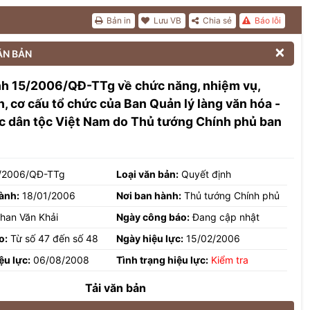
Bản in
Lưu VB
Chia sẻ
Báo lỗi

ĂN BẢN
nh 15/2006/QĐ-TTg về chức năng, nhiệm vụ,
, cơ cấu tổ chức của Ban Quản lý làng văn hóa -
ác dân tộc Việt Nam do Thủ tướng Chính phủ ban
/2006/QĐ-TTg
Loại văn bản:
Quyết định
ành:
18/01/2006
Nơi ban hành:
Thủ tướng Chính phủ
han Văn Khải
Ngày công báo:
Đang cập nhật
o:
Từ số 47 đến số 48
Ngày hiệu lực:
15/02/2006
ệu lực:
06/08/2008
Tình trạng hiệu lực:
Kiểm tra
Tải văn bản