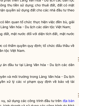
à phát triển Làng Văn hóa - Du lịch các
dân tộc
hông thu tiền sử dụng; cho thuê đất, đất có mặt
nhận
quyền sử dụng đất
cho các nhà đầu tư theo
ó liên quan tổ chức thực hiện việc đền bù, giải
 Làng Văn hóa - Du lịch các
dân tộc
Việt Nam;
g đất, mặt nước đối với diện tích đất, mặt nước
ớc có thẩm quyền quy định; tổ chức đấu thầu về
ân tộc
Việt Nam.
⋮
 án đầu tư tại Làng Văn hóa - Du lịch các
dân
uyên và môi trường trong Làng Văn hóa - Du lịch
yền
xử lý các vi phạm quy định về bảo vệ tài
⋮
h vụ, sử dụng các công trình đầu tư trên
địa bàn
ác, kinh doanh và sử dụng các công trình do
Nhà