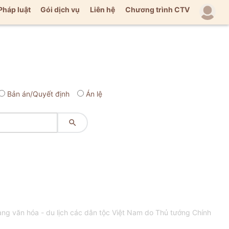
Pháp luật
Gói dịch vụ
Liên hệ
Chương trình CTV
Bản án/Quyết định
Án lệ

ng văn hóa - du lịch các dân tộc Việt Nam do Thủ tướng Chính