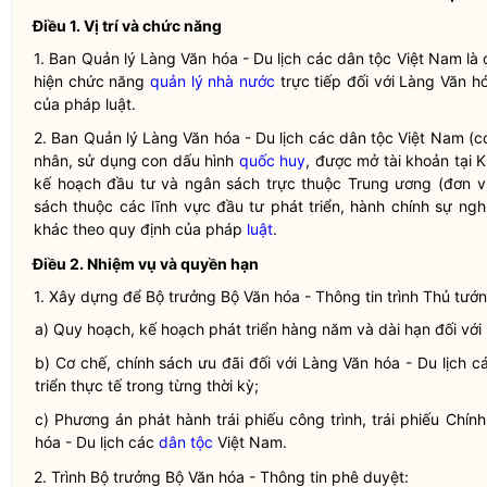
Điều 1.
Vị trí và chức năng
1. Ban Quản lý Làng Văn hóa - Du lịch các
dân tộc
Việt Nam là 
hiện chức năng
quản lý nhà nước
trực tiếp đối với Làng Văn h
của pháp
luật
.
2. Ban Quản lý Làng Văn hóa - Du lịch các
dân tộc
Việt Nam (c
nhân, sử dụng con dấu hình
quốc huy
, được mở tài khoản tại
kế hoạch đầu tư và ngân sách trực thuộc Trung ương (đơn vị
sách thuộc các lĩnh vực đầu tư phát triển, hành chính sự ngh
khác theo quy định của pháp
luật
.
Điều 2.
Nhiệm vụ và
quyền
hạn
1. Xây dựng để
Bộ trưởng
Bộ Văn hóa - Thông tin trình Thủ tướ
a) Quy hoạch, kế hoạch phát triển hàng năm và dài hạn đối với
b) Cơ chế, chính sách ưu đãi đối với Làng Văn hóa - Du lịch 
triển thực tế trong từng thời kỳ;
c) Phương án phát hành trái phiếu công trình, trái phiếu Chí
hóa - Du lịch các
dân tộc
Việt Nam.
2. Trình
Bộ trưởng
Bộ Văn hóa - Thông tin phê duyệt: