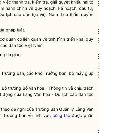
 việc thanh tra, kiểm tra, giải quyết khiếu nại tố
⋮
hạm hành chính về quy hoạch, kế hoạch, đầu tư,
 Du lịch các
dân tộc
Việt Nam theo thẩm
quyền
 của pháp
luật
.
⋮
ơ quan có liên quan về tình hình triển khai quy
⋮
h các
dân tộc
Việt Nam.
g tin giao.
⋮
⋮
 Trưởng ban, các Phó Trưởng ban, bộ máy giúp
⋮
a
Bộ trưởng
Bộ Văn hóa - Thông tin và chịu trách
t động của Làng Văn hóa - Du lịch các
dân tộc
 theo đề nghị của Trưởng Ban Quản lý Làng Văn
ớc Trưởng ban về lĩnh vực
công tác
được phân
⋮