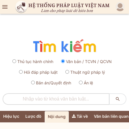

Thủ tục hành chính
Văn bản / TCVN / QCVN
Hỏi đáp pháp luật
Thuật ngữ pháp lý
Bản án/Quyết định
Án lệ

Hiệu lực
Lược đồ
Tải về
Văn bản liên quan
Nội dung