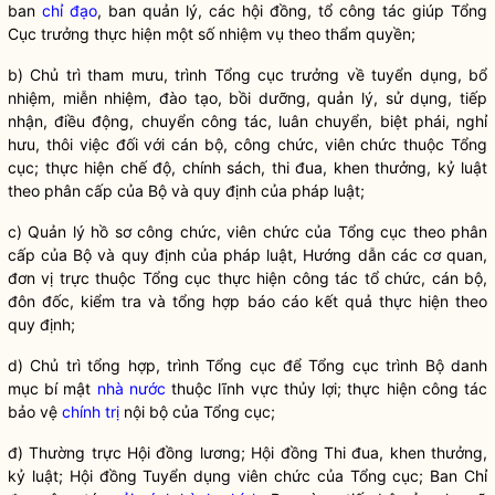
ban
chỉ đạo
, ban quản lý, các hội đồng, tổ
công tác
giúp Tổng
Cục trưởng thực hiện một số nhiệm vụ theo thẩm
quyền
;
b) Chủ trì tham mưu, trình Tổng cục trưởng về tuyển dụng, bổ
nhiệm, miễn nhiệm, đào tạo, bồi dưỡng, quản lý, sử dụng, tiếp
nhận, điều động, chuyển
công tác
, luân chuyển, biệt phái, nghỉ
hưu, thôi việc đối với cán bộ, công chức, viên chức thuộc Tổng
cục; thực hiện chế độ, chính sách, thi đua, khen thưởng, kỷ
luật
theo phân cấp của Bộ và quy định của pháp
luật
;
c) Quản lý hồ sơ công chức, viên chức của Tổng cục theo phân
cấp của Bộ và quy định của pháp
luật
, Hướng dẫn các cơ quan,
đơn vị trực thuộc Tổng cục thực hiện
công tác
tổ chức, cán bộ,
đôn đốc, kiểm tra và tổng hợp báo cáo kết quả thực hiện theo
quy định;
d) Chủ trì tổng hợp, trình Tổng cục để Tổng cục trình Bộ danh
mục bí mật
nhà nước
thuộc lĩnh vực thủy lợi; thực hiện
công tác
bảo vệ
chính trị
nội bộ của Tổng cục;
đ) Thường trực Hội đồng lương; Hội đồng Thi đua, khen thưởng,
kỷ luật; Hội đồng Tuyển dụng viên chức của Tổng cục; Ban
Chỉ