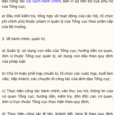
đạo
công tác
cải cách hành chính
; Ban vì sự tiến bộ của phụ nữ
của Tổng cục;
e) Đầu mối kiểm tra, tổng hợp về hoạt động của các hội, tổ chức
phi chính phủ thuộc phạm vi quản lý của Tổng cục theo phân cấp
của
Bộ trưởng
.
3. Về hành chính, quản trị:
a) Quản lý, sử dụng con dấu của Tổng cục; hướng dẫn cơ quan,
đơn vị thuộc Tổng cục quản lý, sử dụng con dấu theo quy định
của pháp
luật
.
b) Chủ trì hoặc phối hợp chuẩn bị, tổ chức các cuộc họp, buổi làm
việc, tiếp khách, các chuyến đi
công tác
của lãnh đạo Tổng cục;
c) Thực hiện
công tác
hành chính, văn thư, lưu trữ, thông tin của
cơ quan Tổng cục; hướng dẫn, kiểm tra, đôn đốc các cơ quan,
đơn vị trực thuộc Tổng cục thực hiện theo quy định;
d) Thực hiện
công tác
lễ tân, khánh tiết, tang lễ theo quy định