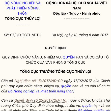
BỘ NÔNG NGHIỆP VÀ
CỘNG HÒA XÃ HỘI CHỦ NGHĨA VIỆT
PHÁT TRIỂN NÔNG
NAM
THÔN
Độc lập - Tự do - Hạnh phúc
TỔNG CỤC THỦY LỢI
---------------
-------
Số: 07/QĐ-TCTL-VPTC
Hà Nội, ngày 18 tháng 8 năm 2017
QUYẾT ĐỊNH
QUY ĐỊNH CHỨC NĂNG, NHIỆM VỤ,
QUYỀN
HẠN VÀ CƠ CẤU TỔ
CHỨC CỦA VĂN PHÒNG TỔNG CỤC
TỔNG CỤC TRƯỞNG TỔNG CỤC THỦY LỢI
Căn cứ
Nghị định số 15/2017/NĐ-CP
ngày 17/02/2017 của Chính
phủ quy định chức năng, nhiệm vụ,
quyền
hạn và cơ cấu tổ chức
của
Bộ Nông nghiệp và Phát triển nông thôn
;
Căn cứ
Quyết định số 25/2017/QĐ-TTg
, ngày 03/7/2017 của Thủ
tướng Chính phủ Quy định chức năng, nhiệm vụ,
quyền
hạn và cơ
cấu tổ chức của Tổng cục Thủy lợi trực thuộc
Bộ Nông nghiệp và