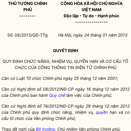
THỦ TƯỚNG CHÍNH
CỘNG HÒA XÃ HỘI CHỦ NGHĨA
PHỦ
VIỆT NAM
--------
Độc lập - Tự do - Hạnh phúc
----------------
Số: 06/2013/QĐ-TTg
Hà Nội, ngày 24
tháng 01
năm 2013
QUYẾT ĐỊNH
QUY ĐỊNH CHỨC NĂNG, NHIỆM VỤ,
QUYỀN
HẠN VÀ CƠ CẤU TỔ
CHỨC CỦA CỔNG THÔNG TIN ĐIỆN TỬ CHÍNH PHỦ
Căn cứ Luật Tổ
chức Chí
nh phủ ngày 25 tháng 12 năm 2001;
Căn cứ Nghị định số
08/201
2/NĐ-CP ngày 16 tháng 12 năm 2012
của Chính phủ ban hành
Quy chế
làm việc của Chí
nh phủ;
Căn cứ Nghị định số
74/2012/NĐ-CP ngày 29 tháng 12 năm
2012
của Chính phủ quy định chức năng, nhiệm vụ,
quyền
hạn và cơ
cấu tổ chức của Văn phòng Chính phủ;
Theo đề nghị của
Bộ trưởng
, Chủ nhiệm Văn phòng
Chính phủ,