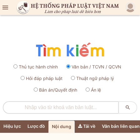

Thủ tục hành chính
Văn bản / TCVN / QCVN
Hỏi đáp pháp luật
Thuật ngữ pháp lý
Bản án/Quyết định
Án lệ

Hiệu lực
Lược đồ
Tải về
Văn bản liên quan
Nội dung