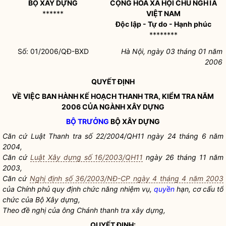
BỘ XÂY DỰNG
CỘNG HOÀ XÃ HỘI CHỦ NGHĨA
******
VIỆT NAM
Độc lập - Tự do - Hạnh phúc
********
Số: 01/2006/QĐ-BXD
Hà Nội, ngày 03 tháng 01 năm
2006
QUYẾT ĐỊNH
VỀ VIỆC BAN HÀNH KẾ HOẠCH THANH TRA, KIỂM TRA NĂM
2006 CỦA NGÀNH XÂY DỰNG
BỘ TRƯỞNG
BỘ XÂY DỰNG
Căn cứ Luật Thanh tra số 22/2004/QH11 ngày 24 tháng 6 năm
2004,
Căn cứ
Luật Xây dựng số 16/2003/QH11
ngày 26 tháng 11 năm
2003,
Căn cứ
Nghị định số 36/2003/NĐ-CP ngày 4 tháng 4 năm 2003
của Chính phủ quy định chức năng nhiệm vụ,
quyền
hạn, cơ cấu tổ
chức của Bộ Xây dựng,
Theo đề nghị của ông Chánh thanh tra xây dựng,
QUYẾT ĐỊNH: