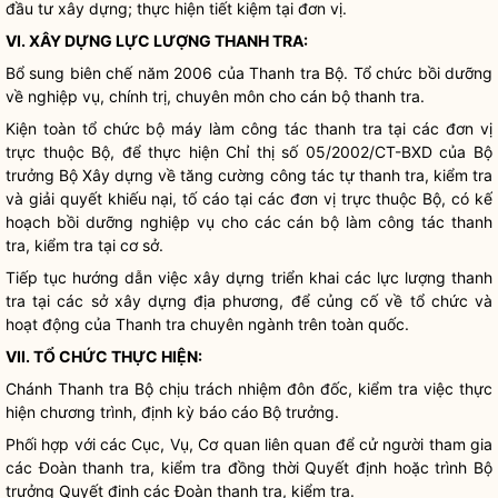
đầu tư xây dựng; thực hiện tiết kiệm tại đơn vị.
VI. XÂY DỰNG LỰC LƯỢNG THANH TRA:
Bổ sung biên chế năm 2006 của Thanh tra Bộ. Tổ chức bồi dưỡng
về nghiệp vụ, chính trị, chuyên môn cho cán bộ thanh tra.
Kiện toàn tổ chức bộ máy làm
công tác
thanh tra tại các đơn vị
trực thuộc Bộ, để thực hiện Chỉ thị số 05/2002/CT-BXD của
Bộ
trưởng
Bộ Xây dựng về tăng cường
công tác
tự thanh tra, kiểm tra
và giải quyết khiếu nại, tố cáo tại các đơn vị trực thuộc Bộ, có kế
hoạch bồi dưỡng nghiệp vụ cho các cán bộ làm
công tác
thanh
tra, kiểm tra tại cơ sở.
Tiếp tục hướng dẫn việc xây dựng triển khai các lực lượng thanh
tra tại các sở xây dựng địa phương, để củng cố về tổ chức và
hoạt động của
Thanh tra chuyên ngành
trên toàn quốc.
VII. TỔ CHỨC THỰC HIỆN:
Chánh Thanh tra Bộ chịu trách nhiệm đôn đốc, kiểm tra việc thực
hiện chương trình, định kỳ báo cáo
Bộ trưởng
.
Phối hợp với các Cục, Vụ, Cơ quan liên quan để cử người tham gia
các Đoàn thanh tra, kiểm tra đồng thời Quyết định hoặc trình
Bộ
trưởng
Quyết định các Đoàn thanh tra, kiểm tra.