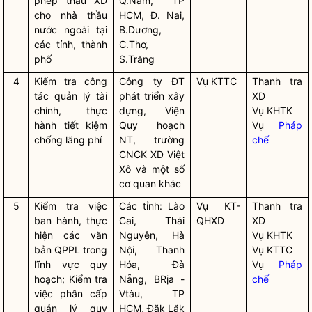
phép thầu XD
Q.Nam, TP
cho nhà thầu
HCM, Đ. Nai,
nước ngoài tại
B.Dương,
các tỉnh, thành
C.Thơ,
phố
S.Trăng
4
Kiểm tra
công
Công ty ĐT
Vụ KTTC
Thanh tra
tác
quản lý tài
phát triển xây
XD
chính, thực
dựng, Viện
Vụ KHTK
hành tiết kiệm
Quy hoạch
Vụ
Pháp
chống lãng phí
NT, trường
chế
CNCK XD Việt
Xô và một số
cơ quan khác
5
Kiểm tra việc
Các tỉnh: Lào
Vụ KT-
Thanh tra
ban hành, thực
Cai, Thái
QHXD
XD
hiện các văn
Nguyên, Hà
Vụ KHTK
bản QPPL trong
Nội, Thanh
Vụ KTTC
lĩnh vực quy
Hóa, Đà
Vụ
Pháp
hoạch; Kiểm tra
Nẵng, BRịa -
chế
việc phân cấp
Vtàu, TP
quản lý quy
HCM, Đăk Lăk