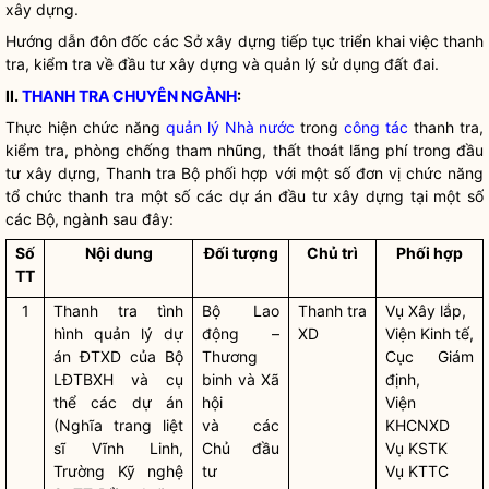
xây dựng.
Hướng dẫn đôn đốc các Sở xây dựng tiếp tục triển khai việc thanh
tra, kiểm tra về đầu tư xây dựng và quản lý sử dụng đất đai.
II.
THANH TRA CHUYÊN NGÀNH
:
Thực hiện chức năng
quản lý Nhà nước
trong
công tác
thanh tra,
kiểm tra, phòng chống tham nhũng, thất thoát lãng phí trong đầu
tư xây dựng, Thanh tra Bộ phối hợp với một số đơn vị chức năng
tổ chức thanh tra một số các dự án đầu tư xây dựng tại một số
các Bộ, ngành sau đây:
Số
Nội dung
Đối tượng
Chủ trì
Phối hợp
TT
1
Thanh tra tình
Bộ Lao
Thanh tra
Vụ Xây lắp,
hình quản lý dự
động –
XD
Viện Kinh tế,
án ĐTXD của Bộ
Thương
Cục Giám
LĐTBXH và cụ
binh và Xã
định,
thể các dự án
hội
Viện
(Nghĩa trang liệt
và các
KHCNXD
sĩ Vĩnh Linh,
Chủ đầu
Vụ KSTK
Trường Kỹ nghệ
tư
Vụ KTTC