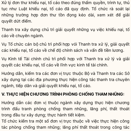
Xử lý đơn thư khiếu nại, tố cáo theo đúng thẩm
quyền
, trình tự, thủ
tục như Luật khiếu nại, tố cáo đã quy định. Tổ chức rà soát lại
những trường hợp đơn thư tồn đọng kéo dài, xem xét để giải
quyết dứt điểm.
Thanh tra xây dựng chủ trì giải quyết những vụ việc khiếu nại, tố
cáo về chuyên ngành.
Vụ Tổ chức cán bộ chủ trì phối hợp vói Thanh tra xử lý, giải quyết
các khiếu nại, tố cáo về chế độ chính sách và vấn đề tiền lương.
Vụ Kinh tế Tài chính chủ trì phối hợp với Thanh tra xử lý và giải
quyết các khiếu nại, tố cáo về lĩnh vực kinh tế tài chính.
Hướng dẫn, kiểm tra các đơn vị trực thuộc Bộ và Thanh tra các Sở
xây dựng tại các địa phương thực hiện
công tác
thanh tra chuyên
ngành
, tiếp dân và giải quyết khiếu nại, tố cáo.
V. THỰC HIỆN CHƯƠNG TRÌNH PHÒNG CHỐNG THAM NHŨNG:
Hướng dẫn các đơn vị thuộc ngành xây dựng thực hiện chương
trình đấu tranh phòng chống tham nhũng, lãng phí, thất thoát
trong đầu tư xây dựng; thực hành tiết kiệm.
Tổ chức kiểm tra một số đơn vị trực thuộc về việc thực hiện
công
tác
phòng chống tham nhũng; lãng phí thất thoát trong
công tác