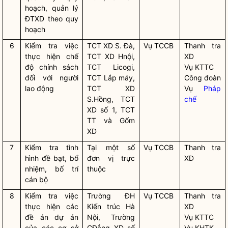
hoạch, quản lý
ĐTXD theo quy
hoạch
6
Kiểm tra việc
TCT XD S. Đà,
Vụ TCCB
Thanh tra
thực hiện chế
TCT XD Hnội,
XD
độ chính sách
TCT Licogi,
Vụ KTTC
đối với người
TCT Lắp máy,
Công đoàn
lao động
TCT XD
Vụ
Pháp
S.Hồng, TCT
chế
XD số 1, TCT
TT và Gốm
XD
7
Kiểm tra tình
Tại một số
Vụ TCCB
Thanh tra
hình đề bạt, bổ
đơn vị trực
XD
nhiệm, bố trí
thuộc
cán bộ
8
Kiểm tra việc
Trường ĐH
Vụ TCCB
Thanh tra
thực hiện các
Kiến trúc Hà
XD
đề án dự án
Nội, Trường
Vụ KTTC
của các cơ sở
CĐẳng XD số
Vụ KHTK