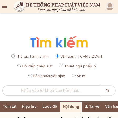

Thủ tục hành chính
Văn bản / TCVN / QCVN
Hỏi đáp pháp luật
Thuật ngữ pháp lý
Bản án/Quyết định
Án lệ

Tóm tắt
Hiệu lực
Lược đồ
Tải về
Văn bả
Nội dung