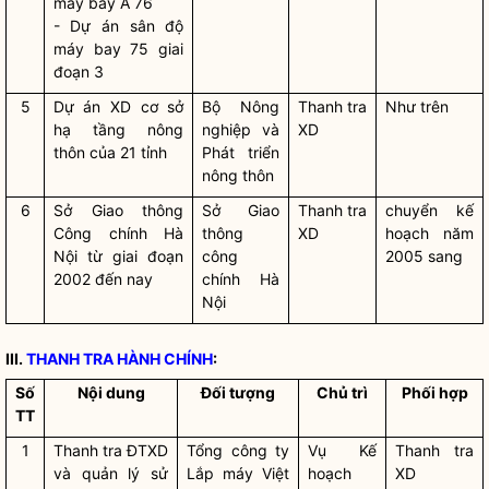
máy bay A 76
- Dự án sân độ
máy bay 75 giai
đoạn 3
5
Dự án XD cơ sở
Bộ Nông
Thanh tra
Như trên
hạ tầng nông
nghiệp và
XD
thôn của 21 tỉnh
Phát triển
nông thôn
6
Sở Giao thông
Sở Giao
Thanh tra
chuyển kế
Công chính Hà
thông
XD
hoạch năm
Nội từ giai đoạn
công
2005 sang
2002 đến nay
chính Hà
Nội
III.
THANH TRA HÀNH CHÍNH
:
Số
Nội dung
Đối tượng
Chủ trì
Phối hợp
TT
1
Thanh tra ĐTXD
Tổng công ty
Vụ Kế
Thanh tra
và quản lý sử
Lắp máy Việt
hoạch
XD