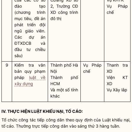
đào tạo
2, Trường CĐ
Vụ
Pháp
(chương trình
XD công trình
chế
mục tiêu, đề án
đô thị
phát triển đội
ngũ giáo viên.
Các dự án
ĐTXDCB và
đầu tư chiều
sâu)
9
Kiểm tra văn
Thành phố Hà
Vụ
Pháp
Thanh tra
bản quy phạm
Nội
chế
XD
pháp
luật về
Thành phố
Viện KT
xây dựng
HCM
XD
Và một số tỉnh
Vụ Xây lắp
khác
IV. THỰC HIỆN LUẬT KHIẾU NẠI, TỐ CÁO:
Tổ chức
công tác
tiếp
công dân
theo quy định của Luật khiếu nại,
tố cáo. Thường trực tiếp
công dân
vào sáng thứ 3 hàng tuần.