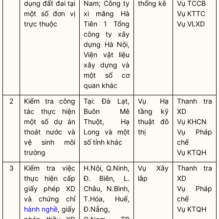
dụng đất đai tại
Nam; Công ty
thống kê
Vụ TCCB
một số đơn vị
xi măng Hà
Vụ KTTC
trực thuộc
Tiên 1 Tổng
Vụ VLXD
công ty xây
dựng Hà Nội,
Viện vật liệu
xây dựng và
một số cơ
quan khác
2
Kiểm tra
công
Tại: Đà Lạt,
Vụ Hạ
Thanh tra
tác
thực hiện
Buôn Mê
tầng kỹ
XD
một số dự án
Thuột, Hạ
thuật đô
Vụ KHCN
thoát nước và
Long và một
thị
Vụ Pháp
vệ sinh môi
số tỉnh khác
chế
trường
Vụ KTQH
3
Kiểm tra việc
H.Nội, Q.Ninh,
Vụ Xây
Thanh tra
thực hiện cấp
Đ. Biên, L.
lắp
XD
giấy phép XD
Châu, N.Bình,
Vụ Pháp
và chứng chỉ
T.Hóa, Huế,
chế
hành nghề
, giấy
Đ.Nẵng,
Vụ KTQH