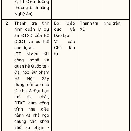
2, TT Điều dưỡng
thương binh nặng
Nghệ An)
2
Thanh tra tình
Bộ Giáo
Thanh tra
Như trên
hình quản lý dự
dục và
XD
án ĐTXD của Bộ
Đào tạo
GDĐT và cụ thể
Và các
các dự án
Chủ đầu
(TT N.cứu KH
tư
công nghệ và
quan hệ Quốc tế -
Đại học Sư phạm
Hà Nội; Xây
dựng, cải tạo nhà
C khu A Đại học
mỏ địa chất,
ĐTXD cụm công
trình nhà điều
hành và nhà họp
chung các khoa
khối sư phạm -