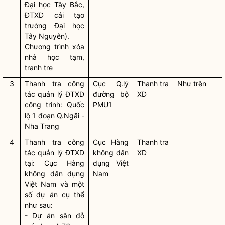
Đại học Tây Bắc,
ĐTXD cải tạo
trường Đại học
Tây Nguyên).
Chương trình xóa
nhà học tạm,
tranh tre
3
Thanh tra
công
Cục Q.lý
Thanh tra
Như trên
tác
quản lý ĐTXD
đường bộ
XD
công trình: Quốc
PMU1
lộ 1 đoạn Q.Ngãi -
Nha Trang
4
Thanh tra
công
Cục Hàng
Thanh tra
tác
quản lý ĐTXD
không dân
XD
tại: Cục Hàng
dụng Việt
không dân dụng
Nam
Việt Nam và một
số dự án cụ thể
như sau:
- Dự án sân đỗ