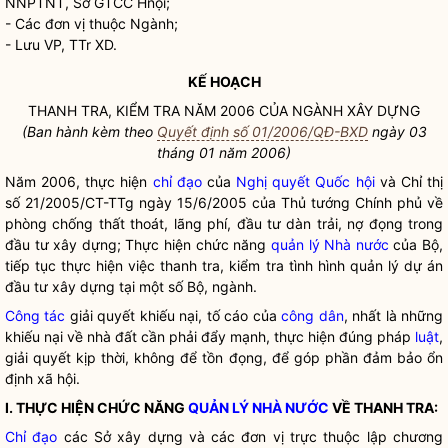
NNPTNT, Sở GTCC Hnội;
- Các đơn vị thuộc Ngành;
- Lưu VP, TTr XD.
KẾ HOẠCH
THANH TRA, KIỂM TRA NĂM 2006 CỦA NGÀNH XÂY DỰNG
(Ban hành kèm theo
Quyết định số 01/2006/QĐ-BXD
ngày 03
tháng 01 năm 2006)
Năm 2006, thực hiện
chỉ đạo
của
Nghị quyết
Quốc hội
và Chỉ thị
số 21/2005/CT-TTg ngày 15/6/2005 của Thủ tướng Chính phủ về
phòng chống thất thoát, lãng phí, đầu tư dàn trải, nợ đọng trong
đầu tư xây dựng; Thực hiện chức năng
quản lý Nhà nước
của Bộ,
tiếp tục thực hiện việc thanh tra, kiểm tra tình hình quản lý dự án
đầu tư xây dựng tại một số Bộ, ngành.
Công tác
giải quyết khiếu nại, tố cáo của
công dân
, nhất là những
khiếu nại về nhà đất cần phải đẩy mạnh, thực hiện đúng pháp
luật
,
giải quyết kịp thời, không để tồn đọng, để góp phần đảm bảo ổn
định xã hội.
I. THỰC HIỆN CHỨC NĂNG
QUẢN LÝ NHÀ NƯỚC
VỀ THANH TRA:
Chỉ đạo
các Sở xây dựng và các đơn vị trực thuộc lập chương