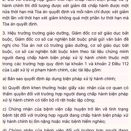
2. Đối với trường hợp giảm thời hạn chấp hành biện pháp xử lý
hành chính thì đối tượng được xét giảm đã chấp hành được một
nửa thời hạn mà Tòa án quyết định và mỗi năm chỉ được xét giảm
một lần với thời hạn xét giảm không quá một phần tư thời hạn mà
Tòa án quyết định.
3. Hiệu trưởng trường giáo dưỡng, Giám đốc cơ sở giáo dục bắt
buộc, Giám đốc cơ sở cai nghiện bắt buộc phải gửi văn bản đề
nghị cho Tòa án nơi có trường giáo dưỡng, cơ sở giáo dục bắt
buộc, cơ sở cai nghiện bắt buộc kèm theo tài liệu chứng minh
người đang chấp hành biện pháp xử lý hành chính thuộc một
trong các trường hợp quy định tại
khoản 1 và khoản 2 Điều 112
của Luật xử lý vi phạm hành chính
, các tài liệu gồm:
a) Bản sao quyết định áp dụng biện pháp xử lý hành chính;
b) Quyết định khen thưởng hoặc giấy xác nhận của cơ quan có
thẩm quyền đối với trường hợp người đang chấp hành biện pháp
xử lý hành chính có tiến bộ rõ rệt hoặc lập công;
c) Chứng nhận của bệnh viện cấp huyện trở lên về tình trạng
bệnh tật đối với trường hợp người đang chấp hành biện pháp xử
lý hành chính bị ốm nặng hoặc mắc bệnh hiểm nghèo;