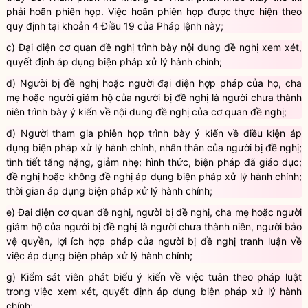
thay đổi Thẩm phán mà không có Thẩm phán khác thay thế thì
phải hoãn phiên họp. Việc hoãn phiên họp được thực hiện theo
quy định tại khoản 4 Điều 19 của Pháp lệnh này;
c) Đại diện cơ quan đề nghị trình bày nội dung đề nghị xem xét,
quyết định áp dụng biện pháp xử lý hành chính;
d) Người bị đề nghị hoặc người đại diện hợp pháp của họ, cha
mẹ hoặc người giám hộ của người bị đề nghị là người chưa thành
niên trình bày ý kiến về nội dung đề nghị của cơ quan đề nghị;
đ) Người tham gia phiên họp trình bày ý kiến về điều kiện áp
dụng biện pháp xử lý hành chính, nhân thân của người bị đề nghị;
tình tiết tăng nặng, giảm nhẹ; hình thức, biện pháp đã giáo dục;
đề nghị hoặc không đề nghị áp dụng biện pháp xử lý hành chính;
thời gian áp dụng biện pháp xử lý hành chính;
e) Đại diện cơ quan đề nghị, người bị đề nghị, cha mẹ hoặc người
giám hộ của người bị đề nghị là người chưa thành niên, người bảo
vệ quyền, lợi ích hợp pháp của người bị đề nghị tranh luận về
việc áp dụng biện pháp xử lý hành chính;
g) Kiểm sát viên phát biểu ý kiến về việc tuân theo pháp luật
trong việc xem xét, quyết định áp dụng biện pháp xử lý hành