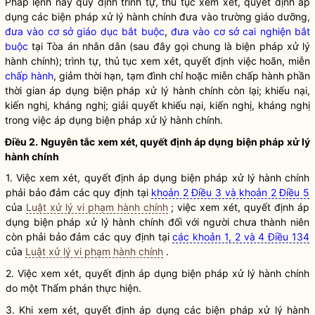
Pháp lệnh
này quy định trình tự, thủ tục xem xét, quyết định áp
dụng các
biện pháp xử lý hành chính
đưa vào trường giáo dưỡng,
đưa vào cơ sở giáo dục bắt buộc
,
đưa vào cơ sở cai nghiện bắt
buộc
tại Tòa án
nhân dân
(sau đây gọi chung là
biện pháp xử lý
hành chính
); trình tự, thủ tục xem xét, quyết định việc hoãn, miễn
chấp hành
, giảm thời hạn, tạm đình chỉ hoặc miễn
chấp hành
phần
thời gian áp dụng
biện pháp xử lý hành chính
còn lại; khiếu nại,
kiến nghị, kháng nghị; giải quyết khiếu nại, kiến nghị, kháng nghị
trong việc áp dụng
biện pháp xử lý hành chính
.
Điều 2. Nguyên tắc xem xét, quyết định áp dụng
biện pháp xử lý
hành chính
1. Việc xem xét, quyết định áp dụng
biện pháp xử lý hành chính
phải bảo đảm các quy định tại
khoản 2 Điều 3 và khoản 2 Điều 5
của
Luật xử lý vi phạm hành chính
; việc xem xét, quyết định áp
dụng
biện pháp xử lý hành chính
đối với người chưa thành niên
còn phải bảo đảm các quy định tại
các khoản 1, 2 và 4 Điều 134
của
Luật xử lý vi phạm hành chính
.
2. Việc xem xét, quyết định áp dụng
biện pháp xử lý hành chính
do một Thẩm phán thực hiện.
3. Khi xem xét, quyết định áp dụng các
biện pháp xử lý hành