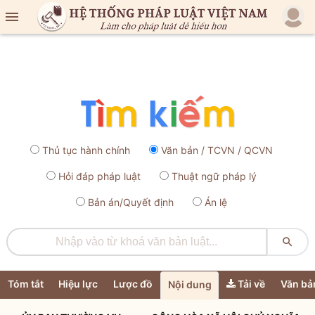

Thủ tục hành chính
Văn bản / TCVN / QCVN
Hỏi đáp pháp luật
Thuật ngữ pháp lý
Bản án/Quyết định
Án lệ

Tóm tắt
Hiệu lực
Lược đồ
Tải về
Văn bả
Nội dung