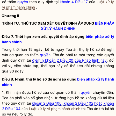
có thẩm
quyền
theo quy định tại
khoản 4 Điều 17
của
Luật xử lý
vi phạm hành chính
.
Chương II
TRÌNH TỰ, THỦ TỤC XEM XÉT QUYẾT ĐỊNH ÁP DỤNG
BIỆN PHÁP
XỬ LÝ HÀNH CHÍNH
Điều 7. Thời hạn xem xét, quyết định áp dụng
biện pháp xử lý
hành chính
Trong thời hạn 15 ngày, kể từ ngày Tòa án thụ lý hồ sơ đề nghị
của cơ quan có thẩm
quyền
, Tòa án phải ra một trong các quyết
định quy định tại
điểm h khoản 2 Điều 20 của Pháp lệnh này
; đối
với vụ việc phức tạp, thời hạn này có thể kéo dài nhưng không
quá 30 ngày.
Điều 8. Nhận, thụ lý hồ sơ đề nghị áp dụng
biện pháp xử lý hành
chính
1. Khi nhận được hồ sơ của cơ quan có thẩm
quyền
chuyển đến,
Tòa án phải vào sổ giao nhận; trường hợp hồ sơ không đủ tài liệu
theo quy định tại
khoản 2 Điều 100, khoản 2 Điều 102 hoặc khoản
2 Điều 104
của
Luật xử lý vi phạm hành chính
thì Tòa án trả lại hồ
sơ và nêu rõ lý do.