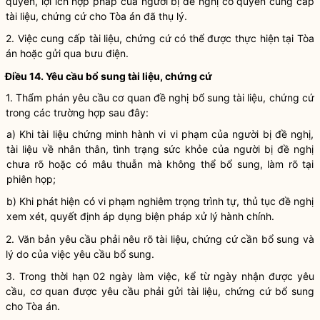
quyền
, lợi ích
hợp pháp
của người bị đề nghị có
quyền
cung cấp
tài liệu, chứng cứ cho Tòa án đã thụ lý.
2. Việc cung cấp tài liệu, chứng cứ có thể được thực hiện tại Tòa
án hoặc gửi qua bưu điện.
Điều 14. Yêu cầu bổ sung tài liệu, chứng cứ
1. Thẩm phán yêu cầu cơ quan đề nghị bổ sung tài liệu, chứng cứ
trong các trường hợp sau đây:
a) Khi tài liệu chứng minh hành vi vi phạm của người bị đề nghị,
tài liệu về nhân thân, tình trạng sức khỏe của người bị đề nghị
chưa rõ hoặc có mâu thuẫn mà không thể bổ sung, làm rõ tại
phiên họp;
b) Khi phát hiện có vi phạm nghiêm trọng trình tự, thủ tục đề nghị
xem xét, quyết định áp dụng
biện pháp xử lý hành chính
.
2. Văn bản yêu cầu phải nêu rõ tài liệu, chứng cứ cần bổ sung và
lý do của việc yêu cầu bổ sung.
3. Trong thời hạn 02 ngày làm việc, kể từ ngày nhận được yêu
cầu, cơ quan được yêu cầu phải gửi tài liệu, chứng cứ bổ sung
cho Tòa án.