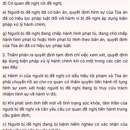
phạm hành chính
;
đ) Cơ quan đề nghị rút đề nghị;
e) Người bị đề nghị đã có bản án, quyết định hình sự của Tòa án
đã có hiệu lực pháp
luật
đối với hành vi bị đề nghị áp dụng
biện
pháp xử lý hành chính
;
g) Người bị đề nghị đang
chấp hành hình phạt
tù, đang chờ
chấp
hành hình phạt
tù hoặc hình phạt tử hình theo bản án, quyết định
của Tòa án đã có hiệu lực pháp
luật
.
2. Thẩm phán ra quyết định tạm đình chỉ việc xem xét, quyết định
áp dụng
biện pháp xử lý hành chính
khi có một trong các căn cứ
sau đây:
a) Hành vi của người bị đề nghị có dấu hiệu tội phạm và Tòa án
phải chuyển hồ sơ cho cơ quan có thẩm quyền tiến hành tố tụng
hình sự xem xét hoặc người bị đề nghị đang bị truy cứu trách
nhiệm hình sự về hành vi đó;
b) Khi phát sinh tình tiết mới về tình trạng sức khỏe, tâm thần của
người bị đề nghị và cần yêu cầu cơ quan đề nghị tiến hành trưng
cầu giám định;