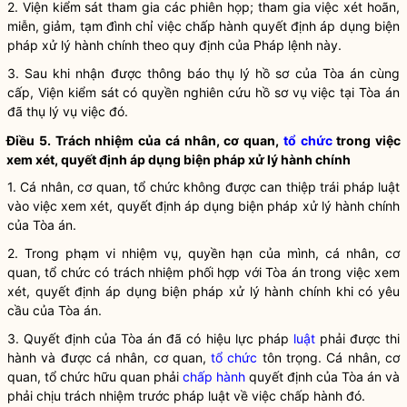
2. Viện kiểm sát tham gia các phiên họp; tham gia việc xét hoãn,
miễn, giảm, tạm đình chỉ việc
chấp hành
quyết định áp dụng
biện
pháp xử lý hành chính
theo quy định của
Pháp lệnh
này.
3. Sau khi nhận được thông báo thụ lý hồ sơ của Tòa án cùng
cấp, Viện kiểm sát có quyền nghiên cứu hồ sơ vụ việc tại Tòa án
đã thụ lý vụ việc đó.
Điều 5. Trách nhiệm của cá nhân, cơ quan,
tổ chức
trong việc
xem xét, quyết định áp dụng
biện pháp xử lý hành chính
1. Cá nhân, cơ quan,
tổ chức
không được can thiệp trái pháp
luật
vào việc xem xét, quyết định áp dụng
biện pháp xử lý hành chính
của Tòa án.
2. Trong phạm vi nhiệm vụ,
quyền
hạn của mình, cá nhân, cơ
quan,
tổ chức
có trách nhiệm phối hợp với Tòa án trong việc xem
xét, quyết định áp dụng
biện pháp xử lý hành chính
khi có yêu
cầu của Tòa án.
3. Quyết định của Tòa án đã có hiệu lực pháp
luật
phải được thi
hành và được cá nhân, cơ quan,
tổ chức
tôn trọng. Cá nhân, cơ
quan,
tổ chức
hữu quan phải
chấp hành
quyết định của Tòa án và
phải chịu trách nhiệm trước pháp
luật
về việc
chấp hành
đó.