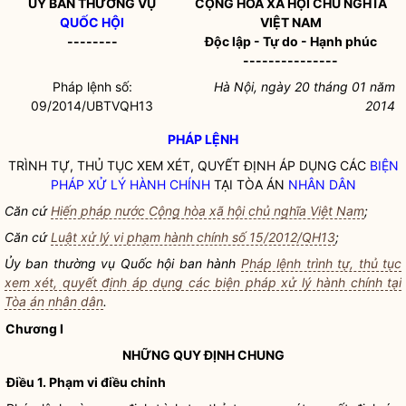
ỦY BAN THƯỜNG VỤ
CỘNG HÒA XÃ HỘI CHỦ NGHĨA
QUỐC HỘI
VIỆT NAM
--------
Độc lập - Tự do - Hạnh phúc
---------------
Pháp lệnh
số:
Hà Nội, ngày 20 tháng 01 năm
09/2014/UBTVQH13
2014
PHÁP LỆNH
TRÌNH TỰ, THỦ TỤC XEM XÉT, QUYẾT ĐỊNH ÁP DỤNG CÁC
BIỆN
PHÁP XỬ LÝ HÀNH CHÍNH
TẠI TÒA ÁN
NHÂN DÂN
Căn cứ
Hiến pháp nước Cộng hòa xã hội chủ nghĩa Việt Nam
;
Căn cứ
Luật xử lý vi phạm hành chính số 15/2012/QH13
;
Ủy ban thường vụ
Quốc hội
ban hành
Pháp lệnh trình tự, thủ tục
xem xét, quyết định áp dụng các biện pháp xử lý hành chính tại
Tòa án nhân dân
.
Chương I
NHỮNG QUY ĐỊNH CHUNG
Điều 1. Phạm vi điều chỉnh