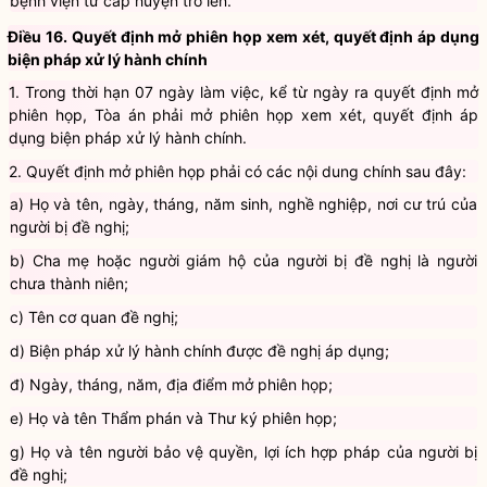
c) Người bị đề nghị đang bị bệnh hiểm nghèo có xác nhận của
bệnh viện từ cấp huyện trở lên.
Điều 16. Quyết định mở phiên họp xem xét, quyết định áp dụng
biện pháp xử lý hành chính
1. Trong thời hạn 07 ngày làm việc, kể từ ngày ra quyết định mở
phiên họp, Tòa án phải mở phiên họp xem xét, quyết định áp
dụng
biện pháp xử lý hành chính
.
2. Quyết định mở phiên họp phải có các nội dung chính sau đây:
a) Họ và tên, ngày, tháng, năm sinh, nghề nghiệp, nơi cư trú của
người bị đề nghị;
b) Cha mẹ hoặc người giám hộ của người bị đề nghị là người
chưa thành niên;
c) Tên cơ quan đề nghị;
d) Biện pháp xử lý hành chính được đề nghị áp dụng;
đ) Ngày, tháng, năm, địa điểm mở phiên họp;
e) Họ và tên Thẩm phán và Thư ký phiên họp;
g) Họ và tên người bảo vệ quyền, lợi ích hợp pháp của người bị