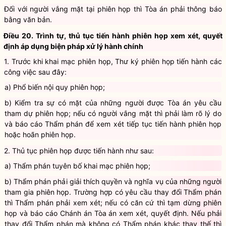
khoản 1 Điều này và nêu rõ lý do hoãn, thời gian mở lại phiên họp.
Đối với người vắng mặt tại phiên họp thì Tòa án phải thông báo
bằng văn bản.
Điều 20. Trình tự, thủ tục tiến hành phiên họp xem xét, quyết
định áp dụng biện pháp xử lý hành chính
1. Trước khi khai mạc phiên họp, Thư ký phiên họp tiến hành các
công việc sau đây:
a) Phổ biến nội quy phiên họp;
b) Kiểm tra sự có mặt của những người được Tòa án yêu cầu
tham dự phiên họp; nếu có người vắng mặt thì phải làm rõ lý do
và báo cáo Thẩm phán để xem xét tiếp tục tiến hành phiên họp
hoặc hoãn phiên họp.
2. Thủ tục phiên họp được tiến hành như sau:
a) Thẩm phán tuyên bố khai mạc phiên họp;
b) Thẩm phán phải giải thích quyền và nghĩa vụ của những người
tham gia phiên họp. Trường hợp có yêu cầu thay đổi Thẩm phán
thì Thẩm phán phải xem xét; nếu có căn cứ thì tạm dừng phiên
họp và báo cáo Chánh án Tòa án xem xét, quyết định. Nếu phải