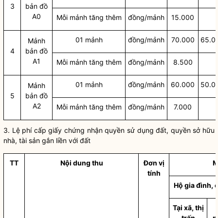
3
bản đồ
A0
Mỗi mảnh tăng thêm
đồng/mảnh
15.000
01 mảnh
đồng/mảnh
70.000
65.0
Mảnh
4
bản đồ
A1
Mỗi mảnh tăng thêm
đồng/mảnh
8.500
01 mảnh
đồng/mảnh
60.000
50.0
Mảnh
5
bản đồ
A2
Mỗi mảnh tăng thêm
đồng/mảnh
7.000
3.
Lệ phí
cấp giấy chứng nhận
quyền sử dụng đất
, quyền sở hữu
nhà, tài sản gắn liền với đất
TT
Nội dung thu
Đơn
vị
M
tính
Hộ gia đình, 
Tại xã, thị
trấn
p