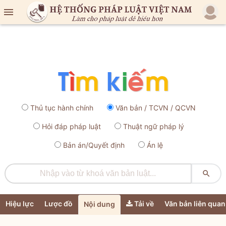

Thủ tục hành chính
Văn bản / TCVN / QCVN
Hỏi đáp pháp luật
Thuật ngữ pháp lý
Bản án/Quyết định
Án lệ

Hiệu lực
Lược đồ
Tải về
Văn bản liên quan
Nội dung