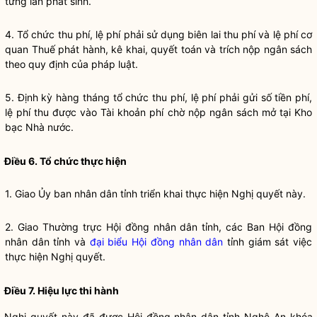
từng lần phát sinh.
4.
Tổ chức thu phí, lệ phí
phải sử dụng biên lai thu phí và lệ phí cơ
quan Thuế phát hành, kê khai, quyết toán và trích nộp ngân sách
theo quy định của pháp
luật
.
5. Định kỳ hàng tháng
tổ chức thu phí, lệ phí
phải gửi số tiền phí,
lệ phí thu được vào Tài khoản phí chờ nộp ngân sách mở tại Kho
bạc
Nhà nước
.
Điều 6. Tổ chức thực hiện
1. Giao Ủy ban
nhân dân
tỉnh triển khai thực hiện
Nghị quyết
này.
2. Giao Thường trực Hội đồng nhân dân tỉnh, các Ban Hội đồng
nhân dân tỉnh và
đại biểu Hội đồng nhân dân
tỉnh giám sát việc
thực hiện
Nghị quyết
.
Điều 7. Hiệu lực thi hành
Nghị quyết
này đã được Hội đồng
nhân dân
tỉnh Nghệ An khóa