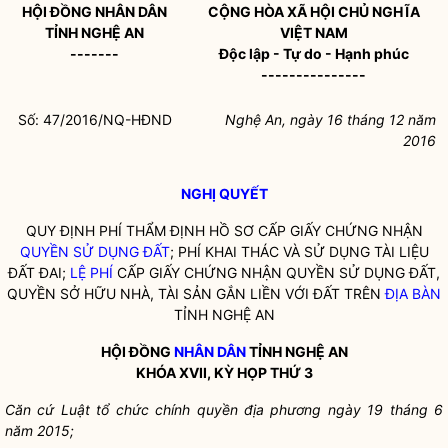
HỘI ĐỒNG
NHÂN DÂN
CỘNG HÒA XÃ HỘI CHỦ NGHĨA
TỈNH NGHỆ AN
VIỆT NAM
-------
Độc lập - Tự do - Hạnh phúc
---------------
Số: 47/2016/NQ-HĐND
Nghệ An
, ngày 16
tháng 12
năm
2016
NGHỊ QUYẾT
QUY ĐỊNH PHÍ THẨM ĐỊNH HỒ SƠ CẤP GIẤY CHỨNG NHẬN
QUYỀN SỬ DỤNG ĐẤT
; PHÍ KHAI THÁC VÀ SỬ DỤNG TÀI LIỆU
ĐẤT ĐAI;
LỆ PHÍ
CẤP GIẤY CHỨNG NHẬN
QUYỀN SỬ DỤNG ĐẤT
,
QUYỀN SỞ HỮU NHÀ, TÀI SẢN GẮN LIỀN VỚI ĐẤT TRÊN
ĐỊA BÀN
TỈNH NGHỆ AN
HỘI ĐỒNG
NHÂN DÂN
TỈNH NGHỆ AN
KHÓA XVII, KỲ HỌP THỨ 3
Căn cứ Luật tổ
chức chính quyề
n địa phương ngày 19 thá
ng 6
năm 2015;