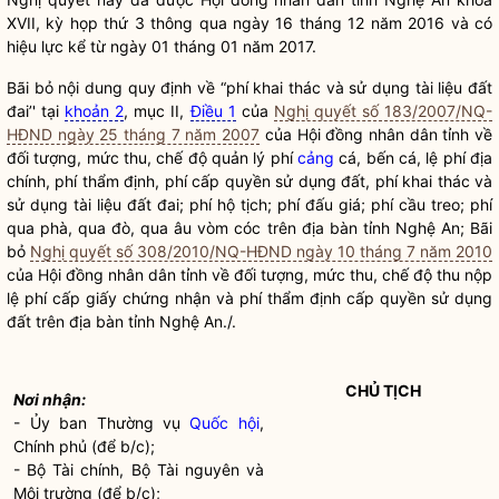
XVII, kỳ họp thứ 3 thông qua ngày 16 tháng 12 năm 2016 và có
hiệu lực kể từ ngày 01 tháng 01 năm 2017.
Bãi bỏ nội dung quy định về “phí khai thác và sử dụng tài liệu đất
đai’' tại
khoản 2
, mục II,
Điều 1
của
Nghị quyết số 183/2007/NQ-
HĐND ngày 25 tháng 7 năm 2007
của Hội đồng
nhân dân
tỉnh về
đối tượng, mức thu, chế độ quản lý phí
cảng
cá, bến cá,
lệ phí
địa
chính
, phí thẩm định, phí cấp
quyền sử dụng đất
, phí khai thác và
sử dụng tài liệu đất đai; phí hộ tịch; phí đấu giá; phí cầu treo; phí
qua phà, qua đò, qua âu vòm cóc trên
địa bàn
tỉnh Nghệ An; Bãi
bỏ
Nghị quyết số 308/2010/NQ-HĐND ngày 10 tháng 7 năm 2010
của Hội đồng
nhân dân
tỉnh về đối tượng, mức thu, chế độ thu nộp
lệ phí
cấp giấy chứng nhận và phí thẩm định cấp
quyền sử dụng
đất
trên
địa bàn
tỉnh Nghệ An./.
CHỦ TỊCH
Nơi nhận:
- Ủy ban Thường vụ
Quốc hội
,
Chính phủ (để b/c);
- Bộ Tài chính, Bộ Tài nguyên và
Môi trường (để b/c);