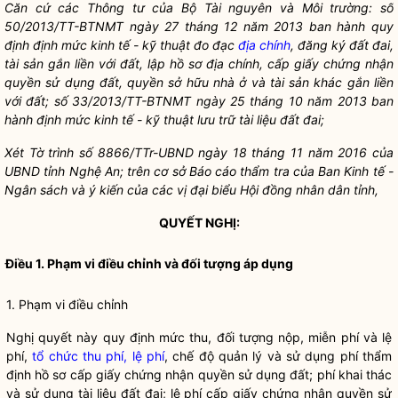
Căn cứ các Thông tư của Bộ Tài nguyên và Môi trường: số
50/2013/TT-BTNMT ngày 27 tháng 12 năm 2013 ban hành quy
định định mức kinh tế - kỹ thuật đo đạc
địa chính
, đăng ký đất đai,
tài sản gắn liền với đấ
t, lập hồ sơ
địa chính
, cấp giấ
y chứng nhận
quyề
n sử dụng đất, quyề
n sở hữu nhà ở và tài sản khác gắn liền
với đấ
t; số
33/2013/TT-BTNMT ngày 25 tháng 10 năm 2013 ban
hành định mức kinh tế
- kỹ thuật l
ưu trữ tài liệu đất đai;
Xét Tờ trình số 8866/TTr-U
BND ngày 18 tháng 11 năm 2016 của
U
BND tỉ
nh Nghệ An; trên cơ sở Báo cá
o thẩm tra của Ban Kinh tế -
Ngân sách và ý
kiến của các vị đại biể
u Hội đồ
ng
nhân dân
tỉnh,
QUYẾT NGHỊ:
Điều 1. Phạm vi điều chỉnh và đối tượng áp dụng
1. Phạm vi điều chỉnh
Nghị quyết
này quy định mức thu, đối tượng nộp, miễn phí và lệ
phí,
tổ chức thu phí, lệ phí
, chế độ quản lý và sử dụng phí thẩm
định hồ sơ cấp giấy chứng nhận
quyền sử dụng đất
; phí khai thác
và sử dụng tài liệu đất đai; lệ phí cấp giấy chứng nhận
quyền sử