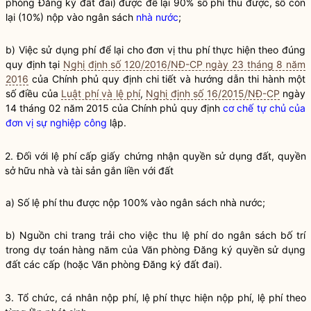
phòng Đăng ký đất đai) được để lại 90% số phí thu được, số còn
lại (10%) nộp vào ngân sách
nhà nước
;
b) Việc sử dụng
phí
để lại cho đơn vị thu
phí
thực hiện theo đúng
quy định tại
Nghị định số 120/2016/NĐ-CP ngày 23 tháng 8 năm
2016
của Chính phủ quy định chi tiết và hướng dẫn thi hành một
số điều của
Luật phí và lệ phí
,
Nghị định số 16/2015/NĐ-CP
ngày
14 tháng 02 năm 2015 của Chính phủ quy định
cơ chế tự chủ của
đơn vị sự nghiệp công
lập.
2. Đối với
lệ phí
cấp giấy chứng nhận
quyền sử dụng đất
, quyền
sở hữu nhà và tài sản gắn liền với đất
a) Số
lệ phí
thu được nộp 100% vào ngân sách
nhà nước
;
b) Nguồn chi trang trải cho việc thu
lệ phí
do ngân sách bố trí
trong dự toán hàng năm của Văn phòng Đăng ký
quyền sử dụng
đất
các cấp (hoặc Văn phòng Đăng ký đất đai).
3. Tổ chức, cá nhân nộp phí,
lệ phí
thực hiện nộp phí,
lệ phí
theo