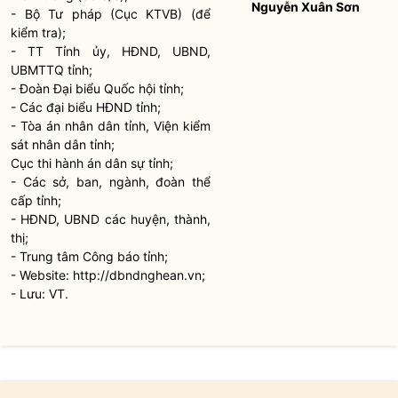
Nguyễn Xuân Sơn
- Bộ Tư pháp (Cục KTVB) (để
kiểm tra);
- TT Tỉnh ủy, HĐND, UBND,
UBMTTQ tỉnh;
- Đoàn Đại biểu
Quốc hội
tỉnh;
- Các đại biểu HĐND tỉnh;
- Tòa án
nhân dân
tỉnh, Viện kiểm
sát
nhân dân
tỉnh;
Cục thi hành án dân sự tỉnh;
- Các sở, ban, ngành, đoàn thể
cấp tỉnh;
- HĐND, UBND các huyện, thành,
thị;
- Trung tâm Công báo tỉnh;
- Website: http://dbndnghean.vn;
- Lưu: VT.