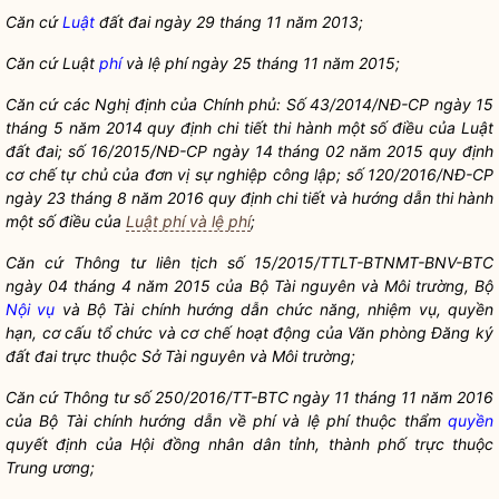
Căn cứ
Luật
đấ
t đai ngày 29 thá
ng 11 năm 2013;
Căn cứ Luật
phí
và l
ệ
phí
ngày 25 thá
ng 11 năm 2015;
Căn cứ các Nghị định của Chính phủ: Số
43/2014/NĐ-CP ngày 15
tháng 5 năm 2014 quy định chi
tiết thi hành một số
điều của
Luật
đấ
t đai; số 1
6/2015/NĐ-CP ngày 14 tháng 02 năm 2015 quy định
cơ chế
tự chủ của đơn
vị sự nghiệp công lập; số
120/2016/NĐ-CP
ngày 23 tháng 8 năm 2016 quy định chi tiết và hướng dẫ
n thi hành
một số
điề
u của
Luật phí và lệ phí
;
Căn cứ Thông tư liên tịch số 15/2015/TTLT-BTNMT-BNV-BTC
ngày 04 tháng 4 năm 2015 của Bộ Tài nguyên và Môi trường, Bộ
Nội vụ
và Bộ Tài chính hướng dẫ
n chức năng, nhiệm vụ,
quyền
hạn, cơ cấu tổ
chức và cơ chế hoạt động của Văn phòng Đăng ký
đất đai trực thuộc Sở Tài nguyên và Môi trường;
Căn cứ Thông tư số 250/201
6/TT-BTC ngày 11 tháng 11 năm 2016
của Bộ Tài chính hướng dẫ
n về
phí
và l
ệ
phí
thuộc thẩ
m
quyền
quyết định của Hội đồ
ng
nhân dân
tỉnh, thành phố
trực thuộc
Trung ương;