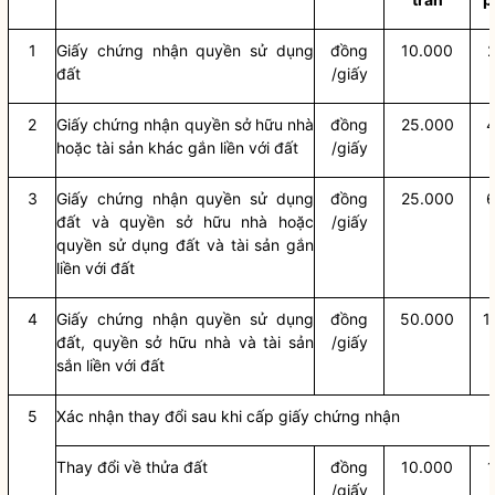
1
Giấy chứng nhận
quyền sử dụng
đồng
10.000
đất
/giấy
2
Giấy chứng nhận
quyền
sở hữu nhà
đồng
25.000
hoặc tài sản khác gắn liền với đất
/giấy
3
Giấy chứng nhận
quyền sử dụng
đồng
25.000
đất
và quyền sở hữu nhà hoặc
/giấy
quyền sử dụng đất
và tài sản gắn
liền với đất
4
Giấy chứng nhận
quyền sử dụng
đồng
50.000
1
đất
, quyền sở hữu nhà và tài sản
/giấy
sắn liền với đất
5
Xác nhận thay đổi sau khi cấp giấy chứng nhận
Thay đổi về
thửa đất
đồng
10.000
/giấy