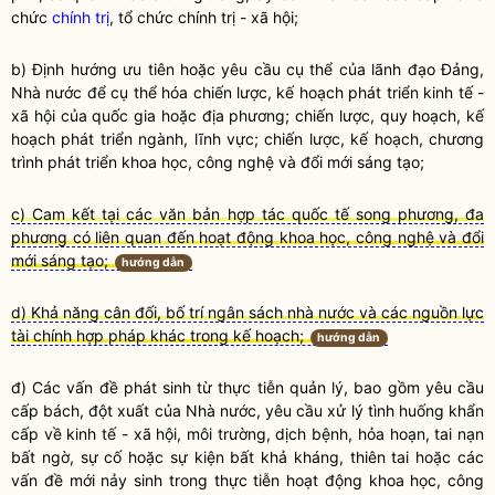
chức
chính trị
, tổ chức
chính trị
- xã hội;
b) Định hướng ưu tiên hoặc yêu cầu cụ thể của lãnh đạo Đảng,
Nhà nước
để cụ thể hóa chiến lược, kế hoạch phát triển kinh tế -
xã hội của
quốc gia
hoặc địa phương; chiến lược, quy hoạch, kế
hoạch phát triển ngành, lĩnh vực; chiến lược, kế hoạch, chương
trình phát triển
khoa học
,
công nghệ
và
đổi mới sáng tạo
;
c) Cam kết tại các văn bản hợp tác quốc tế song phương, đa
phương có liên quan đến hoạt động khoa học, công nghệ và đổi
mới sáng tạo;
hướng dẫn
d) Khả năng cân đối, bố trí ngân sách nhà nước và các nguồn lực
tài chính hợp pháp khác trong kế hoạch;
hướng dẫn
đ) Các vấn đề phát sinh từ thực tiễn quản lý, bao gồm yêu cầu
cấp bách, đột xuất của
Nhà nước
, yêu cầu xử lý tình huống khẩn
cấp về kinh tế - xã hội, môi trường, dịch bệnh, hỏa hoạn, tai nạn
bất ngờ, sự cố hoặc sự kiện bất khả kháng, thiên tai hoặc các
vấn đề mới nảy sinh trong thực tiễn hoạt động
khoa học
,
công