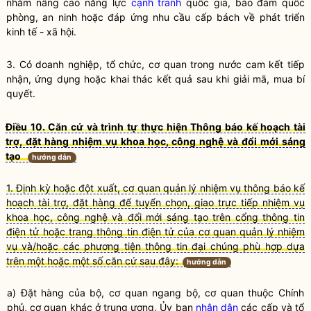
nhằm nâng cao năng lực
cạnh tranh
quốc gia
, bảo đảm quốc
phòng, an ninh hoặc đáp ứng nhu cầu cấp bách về phát triển
kinh tế - xã hội.
3. Có doanh nghiệp, tổ chức, cơ quan trong nước cam kết tiếp
nhận, ứng dụng hoặc khai thác kết quả sau khi giải mã, mua bí
quyết.
Điều 10. Căn cứ và trình tự thực hiện Thông báo kế hoạch tài
trợ, đặt hàng nhiệm vụ khoa học, công nghệ và đổi mới sáng
tạo
hướng dẫn
1. Định kỳ hoặc đột xuất, cơ quan quản lý nhiệm vụ thông báo kế
hoạch tài trợ, đặt hàng để tuyển chọn, giao trực tiếp nhiệm vụ
khoa học, công nghệ và đổi mới sáng tạo trên cổng thông tin
điện tử hoặc trang thông tin điện tử của cơ quan quản lý nhiệm
vụ và/hoặc các phương tiện thông tin đại chúng phù hợp dựa
trên một hoặc một số căn cứ sau đây:
hướng dẫn
a) Đặt hàng của bộ, cơ quan ngang bộ, cơ quan thuộc Chính
phủ, cơ quan khác ở trung ương, Ủy ban
nhân dân
các cấp và tổ