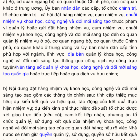
a) Bộ, cơ quan ngang bộ, cơ quan thuộc Chính phủ, các cơ quan
khác ở trung ương, Ủy ban
nhân dân
các cấp, tổ chức
chính trị
,
tổ chức
chính trị
- xã hội đặt hàng nhiệm vụ, cụm nhiệm vụ,
chuỗi
nhiệm vụ khoa học, công nghệ và đổi mới sáng tạo
thuộc phạm
vi quản lý hoặc gửi đặt hàng nhiệm vụ, cụm nhiệm vụ,
chuỗi
nhiệm vụ khoa học, công nghệ và đổi mới sáng tạo
đến cơ quan
quản lý nhiệm vụ ở bộ, cơ quan ngang bộ, cơ quan thuộc Chính
phủ, cơ quan khác ở trung ương và Ủy ban
nhân dân
cấp tỉnh
phù hợp với ngành, lĩnh vực,
địa bàn
quản lý khoa học, công
nghệ và đổi mới sáng tạo thông qua cổng dịch vụ công trực
tuyến/
Nền tảng số quản lý khoa học, công nghệ và đổi mới sáng
tạo quốc gia
hoặc trực tiếp hoặc qua dịch vụ bưu chính;
b) Nội dung đặt hàng
nhiệm vụ khoa học, công nghệ và đổi mới
sáng tạo
bao gồm các thông tin chính sau: tính cấp thiết; mục
tiêu; dự kiến kết quả và hiệu quả, tác động của kết quả thực
hiện nhiệm vụ; dự kiến kinh phí thực hiện; đề xuất tổ chức được
xét giao trực tiếp (nếu có); cam kết tiếp nhận, phương án tổ
chức quản lý, sử dụng kết quả của
nhiệm vụ khoa học, công
nghệ và đổi mới sáng tạo
của cơ quan đặt hàng; nêu rõ việc
Nhà
nước
sẽ nắm giữ
quyền
quản lý, sử dụng,
quyền
sở hữu kết quả