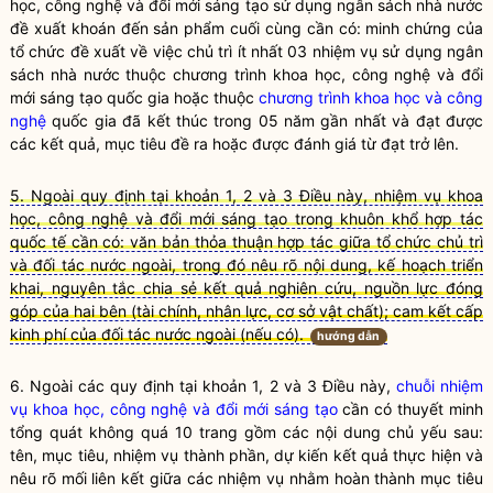
học, công nghệ và đổi mới sáng tạo
sử dụng ngân sách
nhà nước
đề xuất khoán đến sản phẩm cuối cùng cần có: minh chứng của
tổ chức đề xuất về việc chủ trì ít nhất 03 nhiệm vụ sử dụng ngân
sách
nhà nước
thuộc chương trình khoa học, công nghệ và đổi
mới sáng tạo
quốc gia
hoặc thuộc
chương trình khoa học và công
nghệ
quốc gia
đã kết thúc trong 05 năm gần nhất và đạt được
các kết quả, mục tiêu đề ra hoặc được đánh giá từ đạt trở lên.
5. Ngoài quy định tại khoản 1, 2 và 3 Điều này, nhiệm vụ khoa
học, công nghệ và đổi mới sáng tạo trong khuôn khổ hợp tác
quốc tế cần có: văn bản thỏa thuận hợp tác giữa tổ chức chủ trì
và đối tác nước ngoài, trong đó nêu rõ nội dung, kế hoạch triển
khai, nguyên tắc chia sẻ kết quả nghiên cứu, nguồn lực đóng
góp của hai bên (tài chính, nhân lực, cơ sở vật chất); cam kết cấp
kinh phí của đối tác nước ngoài (nếu có).
hướng dẫn
6. Ngoài các quy định tại khoản 1, 2 và 3 Điều này,
chuỗi nhiệm
vụ khoa học, công nghệ và đổi mới sáng tạo
cần có thuyết minh
tổng quát không quá 10 trang gồm các nội dung chủ yếu sau:
tên, mục tiêu, nhiệm vụ thành phần, dự kiến kết quả thực hiện và
nêu rõ mối liên kết giữa các nhiệm vụ nhằm hoàn thành mục tiêu