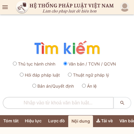

Thủ tục hành chính
Văn bản / TCVN / QCVN
Hỏi đáp pháp luật
Thuật ngữ pháp lý
Bản án/Quyết định
Án lệ

Tóm tắt
Hiệu lực
Lược đồ
Tải về
Văn bả
Nội dung