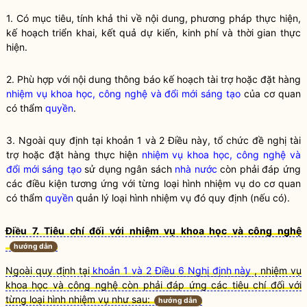
1. Có mục tiêu, tính khả thi về nội dung, phương pháp thực hiện,
kế hoạch triển khai, kết quả dự kiến, kinh phí và thời gian thực
hiện.
2. Phù hợp với nội dung thông báo kế hoạch tài trợ hoặc đặt hàng
nhiệm vụ khoa học, công nghệ và đổi mới sáng tạo
của cơ quan
có thẩm
quyền
.
3. Ngoài quy định tại khoản 1 và 2 Điều này, tổ chức đề nghị tài
trợ hoặc đặt hàng thực hiện
nhiệm vụ khoa học, công nghệ và
đổi mới sáng tạo
sử dụng ngân sách
nhà nước
còn phải đáp ứng
các điều kiện tương ứng với từng loại hình nhiệm vụ do cơ quan
có thẩm
quyền
quản lý loại hình nhiệm vụ đó quy định (nếu có).
Điều 7. Tiêu chí đối với nhiệm vụ khoa học và công nghệ
hướng dẫn
Ngoài quy định tại
khoản 1 và 2 Điều 6 Nghị định này
, nhiệm vụ
khoa học và công nghệ còn phải đáp ứng các tiêu chí đối với
từng loại hình nhiệm vụ như sau:
hướng dẫn