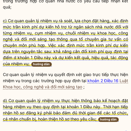
trong trường hợp cơ quan
nhà nước
có yêu cầu tiếp nhận kết
quả;
c) Cơ quan quản lý nhiệm vụ rà soát, lựa chọn đặt hàng, xác định
mức trần kinh phí dự kiến hỗ trợ từ ngân sách nhà nước đối với
từng nhiệm vụ, cụm nhiệm vụ, chuỗi nhiệm vụ khoa học, công
nghệ và đổi mới sáng tạo thông qua tổ chuyên gia tư vấn có
chuyên môn phù hợp. Việc xác định mức trần kinh phí dự kiến
dựa trên nguyên tắc sau: khả năng cân đối kinh phí quy định tại
điểm d khoản 1 Điều này và dự kiến kết quả, hiệu quả, tác động
của nhiệm vụ;
hướng dẫn
Cơ quan quản lý nhiệm vụ quyết định xét giao trực tiếp thực hiện
nhiệm vụ trong các trường hợp quy định tại
khoản 2 Điều 16
Luật
Khoa học, công nghệ và đổi mới sáng tạo
;
d) Cơ quan quản lý nhiệm vụ thực hiện thông báo kế hoạch đặt
hàng nhiệm vụ theo quy định tại khoản 1 Điều này. Thời hạn tiếp
nhận hồ sơ đăng ký phải bảo đảm đủ thời gian để các tổ chức,
cá nhân chuẩn bị, hoàn thiện hồ sơ theo yêu cầu;
hướng dẫn