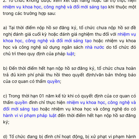
2. Tổ chức không được xem xét đặt hàng hoặc tài trợ thực hiện
nhiệm vụ khoa học, công nghệ và đổi mới sáng tạo
khi thuộc một
trong các trường hợp sau:
a) Tại thời điểm nộp hồ sơ đăng ký, tổ chức chưa nộp hồ sơ đề
nghị đánh giá cuối kỳ hoặc đánh giá nghiệm thu đối với
nhiệm vụ
khoa học, công nghệ và đổi mới sáng tạo
hoặc nhiệm vụ khoa
học và công nghệ sử dụng ngân sách
nhà nước
do tổ chức đó
chủ trì theo quy định của pháp
luật
;
b) Đến thời điểm hết hạn nộp hồ sơ đăng ký, tổ chức chưa hoàn
trả đủ kinh phí phải thu hồi theo quyết định/văn bản thông báo
của cơ quan có thẩm
quyền
;
c) Trong thời hạn 01 năm kể từ khi có quyết định của cơ quan có
thẩm
quyền
đình chỉ thực hiện
nhiệm vụ khoa học, công nghệ và
đổi mới sáng tạo
hoặc nhiệm vụ khoa học và công nghệ do có
hành vi vi phạm pháp luật
đến thời điểm hết hạn nộp hồ sơ đăng
ký;
d) Tổ chức đang bị đình chỉ hoạt động, bị xử phạt vi phạm hành