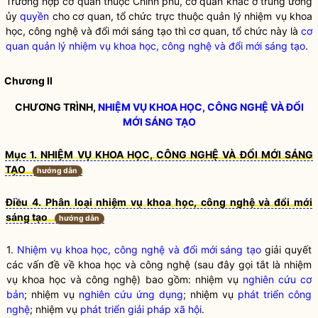
Trường hợp cơ quan thuộc Chính phủ, cơ quan khác ở trung ương
ủy
quyền
cho cơ quan, tổ chức trực thuộc quản lý nhiệm vụ khoa
học, công nghệ và đổi mới sáng tạo thì cơ quan, tổ chức này là
cơ
quan quản lý nhiệm vụ khoa học, công nghệ và đổi mới sáng tạo
.
Chương II
CHƯƠNG TRÌNH,
NHIỆM VỤ KHOA HỌC, CÔNG NGHỆ VÀ ĐỔI
MỚI SÁNG TẠO
Mục 1. NHIỆM VỤ KHOA HỌC, CÔNG NGHỆ VÀ ĐỔI MỚI SÁNG
TẠO
hướng dẫn
Điều 4. Phân loại nhiệm vụ khoa học, công nghệ và đổi mới
sáng tạo
hướng dẫn
1.
Nhiệm vụ khoa học, công nghệ và đổi mới sáng tạo
giải quyết
các vấn đề về khoa học và công nghệ (sau đây gọi tắt là nhiệm
vụ khoa học và công nghệ) bao gồm: nhiệm vụ
nghiên cứu cơ
bản
; nhiệm vụ
nghiên cứu ứng dụng
; nhiệm vụ
phát triển công
nghệ
; nhiệm vụ
phát triển giải pháp xã hội
.