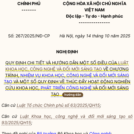
CHÍNH PHỦ
CỘNG HÒA XÃ HỘI CHỦ NGHĨA
-------
VIỆT NAM
Độc lập - Tự do - Hạnh phúc
---------------
Số: 267/2025/NĐ-CP
Hà Nội, ngày 14 tháng 10 năm 2025
NGHỊ ĐỊNH
QUY ĐỊNH CHI TIẾT VÀ HƯỚNG DẪN MỘT SỐ ĐIỀU CỦA
LUẬT
KHOA HỌC, CÔNG NGHỆ VÀ ĐỔI MỚI SÁNG TẠO
VỀ CHƯƠNG
TRÌNH,
NHIỆM VỤ KHOA HỌC, CÔNG NGHỆ VÀ ĐỔI MỚI SÁNG
TẠO
VÀ MỘT SỐ QUY ĐỊNH VỀ THÚC ĐẨY HOẠT ĐỘNG NGHIÊN
CỨU KHOA HỌC,
PHÁT TRIỂN CÔNG NGHỆ
VÀ ĐỔI MỚI SÁNG
TẠO
hướng dẫn
Căn cứ
Luật Tổ chức Chính phủ số 63/2025/QH15
;
Căn cứ
Luật Khoa học, công nghệ và đổi mới sáng tạo số
93/2025/QH15
;
Theo đề nghị của
Bộ trưởng
Bộ Khoa học và
Công nghệ
;