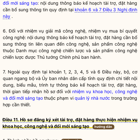
đổi mới sáng tạo
: nội dung thông báo kế hoạch tài trợ, đặt hàng
cần bổ sung thông tin quy định tại
khoản 6 và 7 Điều 3 Nghị định
này
.
6. Đối với nhiệm vụ giải mã
công nghệ
, nhiệm vụ mua bí quyết
công nghệ
: nội dung thông báo kế hoạch tài trợ, đặt hàng cần bổ
sung thông tin liên quan đến
công nghệ
, sản phẩm
công nghệ
thuộc Danh mục
công nghệ
chiến lược và sản phẩm
công nghệ
chiến lược được Thủ tướng Chính phủ ban hành.
7. Ngoài quy định tại khoản 1, 2, 3, 4, 5 và 6 Điều này, bộ, cơ
quan ngang bộ và Ủy ban nhân dân cấp tỉnh quy định chi tiết nội
dung, biểu mẫu, trình tự thông báo kế hoạch tài trợ, đặt hàng,
thời gian tiếp nhận hồ sơ đối với
nhiệm vụ khoa học, công nghệ
và đổi mới sáng tạo
thuộc phạm vi
quản lý nhà nước
trong trường
hợp cần thiết.
Điều 11. Hồ sơ đăng ký xét tài trợ, đặt hàng thực hiện nhiệm vụ
khoa học, công nghệ và đổi mới sáng tạo
hướng dẫn