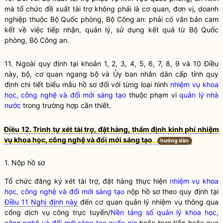
mà tổ chức đề xuất tài trợ không phải là cơ quan, đơn vị, doanh
nghiệp thuộc Bộ Quốc phòng, Bộ Công an: phải có văn bản cam
kết về việc tiếp nhận, quản lý, sử dụng kết quả từ Bộ Quốc
phòng, Bộ Công an.
11. Ngoài quy định tại khoản 1, 2, 3, 4, 5, 6, 7, 8, 9 và 10 Điều
này, bộ, cơ quan ngang bộ và Ủy ban nhân dân cấp tỉnh quy
định chi tiết biểu mẫu hồ sơ đối với từng loại hình
nhiệm vụ khoa
học, công nghệ và đổi mới sáng tạo
thuộc phạm vi
quản lý nhà
nước
trong trường hợp cần thiết.
Điều 12. Trình tự xét tài trợ, đặt hàng, thẩm định kinh phí nhiệm
vụ khoa học, công nghệ và đổi mới sáng tạo
hướng dẫn
1. Nộp hồ sơ
Tổ chức đăng ký xét tài trợ, đặt hàng thực hiện
nhiệm vụ khoa
học, công nghệ và đổi mới sáng tạo
nộp hồ sơ theo quy định tại
Điều 11 Nghị định này
đến cơ quan quản lý nhiệm vụ thông qua
cổng dịch vụ công trực tuyến/
Nền tảng số quản lý khoa học,
công nghệ và đổi mới sáng tạo quốc gia
hoặc trực tiếp hoặc qua