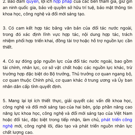
2. Bảo đảm
quyền
, lợi ích
hợp pháp
của các bên tham gia, giữ gìn
an ninh
quốc gia
, bảo vệ
quyền
sở hữu trí tuệ, bảo mật thông tin
khoa học, công nghệ và
đổi mới sáng tạo
.
3. Có cam kết hợp tác bằng văn bản của đối tác nước ngoài,
trong đó xác định lĩnh vực hợp tác, nội dung hợp tác, trách
nhiệm phối hợp triển khai, đồng tài trợ hoặc hỗ trợ nguồn lực cần
thiết.
4. Có sự đóng góp nguồn lực của đối tác nước ngoài, bao gồm
tài chính, nhân lực, cơ sở vật chất hoặc các nguồn lực khác, trừ
trường hợp đặc biệt do
Bộ trưởng
, Thủ trưởng cơ quan ngang bộ,
cơ quan thuộc Chính phủ, cơ quan khác ở trung ương và Ủy ban
nhân dân cấp tỉnh quyết định.
5. Mang lại lợi ích thiết thực, giải quyết các vấn đề
khoa học
,
công nghệ và
đổi mới sáng tạo
của hai bên, góp phần nâng cao
năng lực
khoa học
, công nghệ và
đổi mới sáng tạo
của Việt Nam
hoặc đối tác, đặc biệt trong tiếp nhận, làm chủ,
phát triển công
nghệ
mới, công nghệ lõi, đào tạo và phát triển nguồn nhân lực
chất lượng cao.