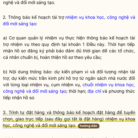
nghệ
và
đổi mới sáng tạo
.
2. Thông báo kế hoạch tài trợ
nhiệm vụ khoa học, công nghệ và
đổi mới sáng tạo
:
a) Cơ quan quản lý nhiệm vụ thực hiện thông báo kế hoạch tài
trợ nhiệm vụ theo quy định tại khoản 1 Điều này. Thời hạn tiếp
nhận hồ sơ đăng ký phải bảo đảm đủ thời gian để các tổ chức,
cá nhân chuẩn bị, hoàn thiện hồ sơ theo yêu cầu;
b) Nội dung thông báo: dự kiến phạm vi và đối tượng nhận tài
trợ; dự kiến mức trần kinh phí hỗ trợ từ ngân sách
nhà nước
đối
với từng loại nhiệm vụ, cụm nhiệm vụ,
chuỗi nhiệm vụ khoa học,
công nghệ và đổi mới sáng tạo
; thời hạn;
địa chỉ
và phương thức
tiếp nhận hồ sơ.
3. Trình tự đặt hàng và thông báo kế hoạch đặt hàng để tuyển
chọn, giao trực tiếp (sau đây gọi tắt là đặt hàng) nhiệm vụ khoa
học, công nghệ và đổi mới sáng tạo:
hướng dẫn