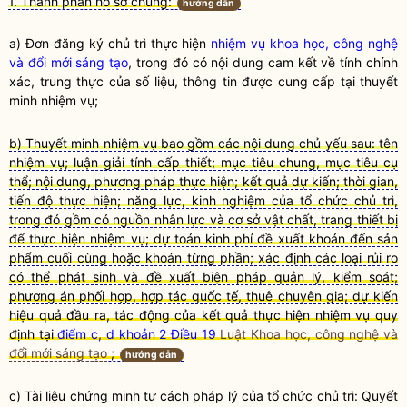
1. Thành phần hồ sơ chung:
hướng dẫn
a) Đơn đăng ký chủ trì thực hiện
nhiệm vụ khoa học, công nghệ
và đổi mới sáng tạo
, trong đó có nội dung cam kết về tính chính
xác, trung thực của số liệu, thông tin được cung cấp tại thuyết
minh nhiệm vụ;
b) Thuyết minh nhiệm vụ bao gồm các nội dung chủ yếu sau: tên
nhiệm vụ; luận giải tính cấp thiết; mục tiêu chung, mục tiêu cụ
thể; nội dung, phương pháp thực hiện; kết quả dự kiến; thời gian,
tiến độ thực hiện; năng lực, kinh nghiệm của tổ chức chủ trì,
trong đó gồm có nguồn nhân lực và cơ sở vật chất, trang thiết bị
để thực hiện nhiệm vụ; dự toán kinh phí đề xuất khoán đến sản
phẩm cuối cùng hoặc khoán từng phần; xác định các loại rủi ro
có thể phát sinh và đề xuất biện pháp quản lý, kiểm soát;
phương án phối hợp, hợp tác quốc tế, thuê chuyên gia; dự kiến
hiệu quả đầu ra, tác động của kết quả thực hiện nhiệm vụ quy
định tại
điểm c, d khoản 2 Điều 19
Luật Khoa học, công nghệ và
đổi mới sáng tạo
;
hướng dẫn
c) Tài liệu chứng minh tư cách pháp lý của tổ chức chủ trì: Quyết