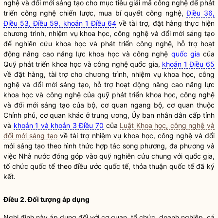
nghệ và đổi mới sáng tạo
cho mục tiêu giải mã công nghệ để
phát
triển công nghệ
chiến lược, mua bí quyết công nghệ,
Điều 36,
Điều 53, Điều 59, khoản 1 Điều 64
về tài trợ, đặt hàng thực hiện
chương trình,
nhiệm vụ khoa học, công nghệ và đổi mới sáng tạo
để nghiên cứu khoa học và
phát triển công nghệ
, hỗ trợ hoạt
động nâng cao năng lực khoa học và công nghệ
quốc gia
của
Quỹ phát triển khoa học và công nghệ
quốc gia
,
khoản 1 Điều 65
về đặt hàng, tài trợ cho chương trình,
nhiệm vụ khoa học, công
nghệ và đổi mới sáng tạo
, hỗ trợ hoạt động nâng cao năng lực
khoa học và công nghệ của quỹ phát triển khoa học, công nghệ
và đổi mới sáng tạo của bộ, cơ quan ngang bộ, cơ quan thuộc
Chính phủ, cơ quan khác ở trung ương, Ủy ban nhân dân cấp tỉnh
và
khoản 1 và khoản 3 Điều 70
của
Luật Khoa học, công nghệ và
đổi mới sáng tạo
về tài trợ
nhiệm vụ khoa học, công nghệ và đổi
mới sáng tạo
theo hình thức hợp tác song phương, đa phương và
việc
Nhà nước
đóng góp vào quỹ nghiên cứu chung với
quốc gia
,
tổ chức quốc tế theo điều ước quốc tế, thỏa thuận quốc tế đã ký
kết.
Điều 2. Đối tượng áp dụng
Nghị định này áp dụng đối với cơ quan, tổ chức, doanh nghiệp, cá