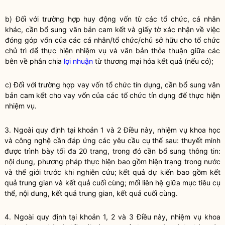
b) Đối với trường hợp huy động vốn từ các tổ chức, cá nhân
khác, cần bổ sung văn bản cam kết và giấy tờ xác nhận về việc
đóng góp vốn của các cá nhân/tổ chức/chủ sở hữu cho tổ chức
chủ trì để thực hiện nhiệm vụ và văn bản thỏa thuận giữa các
bên về phân chia
lợi nhuận
từ thương mại hóa kết quả (nếu có);
c) Đối với trường hợp vay vốn tổ chức tín dụng, cần bổ sung văn
bản cam kết cho vay vốn của các tổ chức tín dụng để thực hiện
nhiệm vụ.
3. Ngoài quy định tại khoản 1 và 2 Điều này, nhiệm vụ khoa học
và
công nghệ
cần đáp ứng các yêu cầu cụ thể sau: thuyết minh
được trình bày tối đa 20 trang, trong đó cần bổ sung thông tin:
nội dung, phương pháp thực hiện bao gồm hiện trạng trong nước
và thế giới trước khi nghiên cứu; kết quả dự kiến bao gồm kết
quả trung gian và kết quả cuối cùng; mối liên hệ giữa mục tiêu cụ
thể, nội dung, kết quả trung gian, kết quả cuối cùng.
4. Ngoài quy định tại khoản 1, 2 và 3 Điều này,
nhiệm vụ khoa