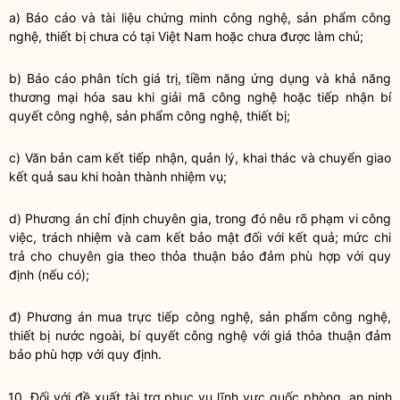
a) Báo cáo và tài liệu chứng minh
công nghệ
, sản phẩm
công
nghệ
, thiết bị chưa có tại Việt Nam hoặc chưa được làm chủ;
b) Báo cáo phân tích giá trị, tiềm năng ứng dụng và khả năng
thương mại hóa sau khi giải mã
công nghệ
hoặc tiếp nhận bí
quyết
công nghệ
, sản phẩm
công nghệ
, thiết bị;
c) Văn bản cam kết tiếp nhận, quản lý, khai thác và chuyển giao
kết quả sau khi hoàn thành nhiệm vụ;
d) Phương án chỉ định chuyên gia, trong đó nêu rõ phạm vi công
việc, trách nhiệm và cam kết bảo mật đối với kết quả; mức chi
trả cho chuyên gia theo thỏa thuận bảo đảm phù hợp với quy
định (nếu có);
đ) Phương án mua trực tiếp
công nghệ
, sản phẩm
công nghệ
,
thiết bị nước ngoài, bí quyết
công nghệ
với giá thỏa thuận đảm
bảo phù hợp với quy định.
10. Đối với đề xuất tài trợ phục vụ lĩnh vực quốc phòng, an ninh