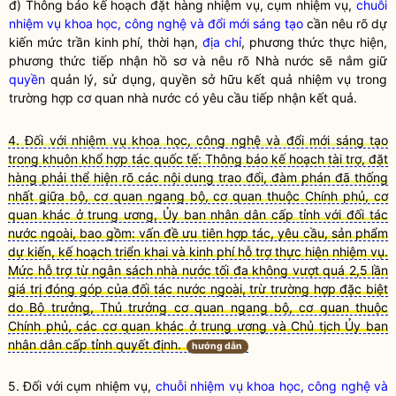
đ) Thông báo kế hoạch đặt hàng nhiệm vụ, cụm nhiệm vụ,
chuỗi
nhiệm vụ khoa học, công nghệ và đổi mới sáng tạo
cần nêu rõ dự
kiến mức trần kinh phí, thời hạn,
địa chỉ
, phương thức thực hiện,
phương thức tiếp nhận hồ sơ và nêu rõ
Nhà nước
sẽ nắm giữ
quyền
quản lý, sử dụng,
quyền
sở hữu kết quả nhiệm vụ trong
trường hợp cơ quan
nhà nước
có yêu cầu tiếp nhận kết quả.
4. Đối với nhiệm vụ khoa học, công nghệ và đổi mới sáng tạo
trong khuôn khổ hợp tác quốc tế: Thông báo kế hoạch tài trợ, đặt
hàng phải thể hiện rõ các nội dung trao đổi, đàm phán đã thống
nhất giữa bộ, cơ quan ngang bộ, cơ quan thuộc Chính phủ, cơ
quan khác ở trung ương, Ủy ban nhân dân cấp tỉnh với đối tác
nước ngoài, bao gồm: vấn đề ưu tiên hợp tác, yêu cầu, sản phẩm
dự kiến, kế hoạch triển khai và kinh phí hỗ trợ thực hiện nhiệm vụ.
Mức hỗ trợ từ ngân sách nhà nước tối đa không vượt quá 2,5 lần
giá trị đóng góp của đối tác nước ngoài, trừ trường hợp đặc biệt
do Bộ trưởng, Thủ trưởng cơ quan ngang bộ, cơ quan thuộc
Chính phủ, các cơ quan khác ở trung ương và Chủ tịch Ủy ban
nhân dân cấp tỉnh quyết định.
hướng dẫn
5. Đối với cụm nhiệm vụ,
chuỗi nhiệm vụ khoa học, công nghệ và