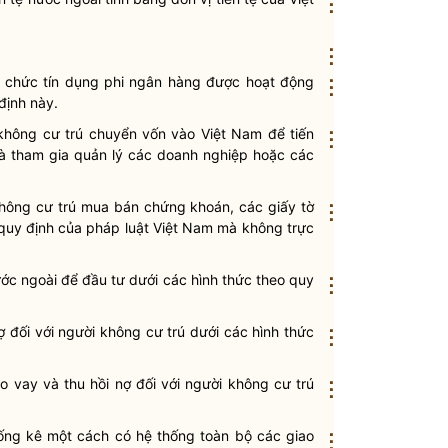
⋮
⋮
ổ chức tín dụng phi ngân hàng được
hoạt động
⋮
định này.
không cư trú
chuyển vốn
vào Việt Nam để tiến
⋮
và tham gia quản lý các doanh nghiệp hoặc các
hông cư trú
mua bán chứng khoán, các giấy tờ
⋮
 quy định của pháp
luật
Việt Nam mà không trực
ớc ngoài để đầu tư dưới các hình thức theo quy
⋮
ợ đối với
người không cư trú
dưới các hình thức
⋮
o vay và thu hồi nợ đối với
người không cư trú
⋮
ống kê một cách có hệ thống toàn bộ các giao
⋮