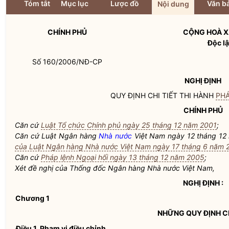
Tóm tắt
Mục lục
Lược đồ
Văn bả
Nội dung
CHÍNH PHỦ
CỘNG HOÀ X
Độc lậ
Số 160/2006/NĐ-CP
NGHỊ ĐỊNH
QUY ĐỊNH CHI TIẾT THI HÀNH
PHÁ
CHÍNH PHỦ
Căn cứ
Luật Tổ chức Chính phủ ngày 25 tháng 12 năm 2001
;
Căn cứ Luật Ngân hàng
Nhà nước
Việt Nam ngày 12 tháng 12
của Luật Ngân hàng Nhà nước Việt Nam ngày 17 tháng 6 năm 
Căn cứ
Pháp lệnh Ngoại hối ngày 13 tháng 12 năm 2005
;
Xét đề nghị của Thống đốc Ngân hàng
Nhà nước
Việt Nam,
NGHỊ ĐỊNH :
Chương 1
NHỮNG QUY ĐỊNH 
Điều 1. Phạm vi điều chỉnh