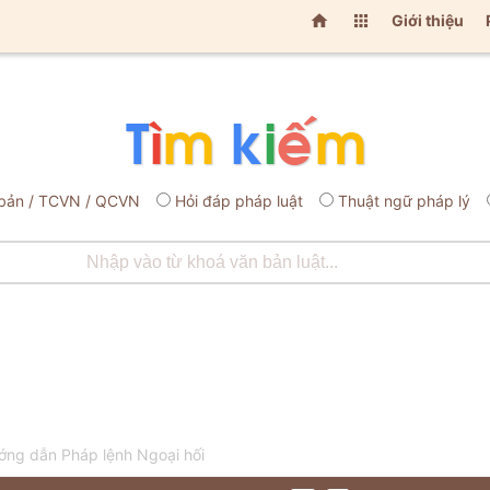


Giới thiệu
bản / TCVN / QCVN
Hỏi đáp pháp luật
Thuật ngữ pháp lý
ng dẫn Pháp lệnh Ngoại hối