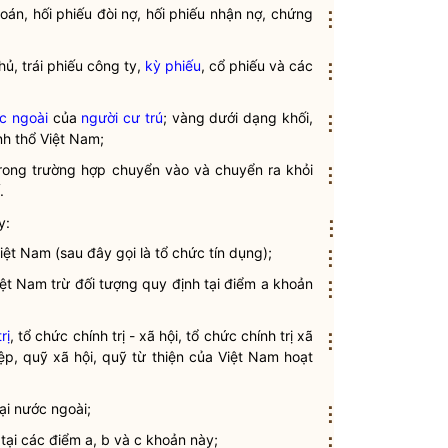
oán, hối phiếu đòi nợ, hối phiếu nhận nợ, chứng
⋮
hủ, trái phiếu công ty,
kỳ phiếu
, cổ phiếu và các
⋮
c ngoài
của
người cư trú
; vàng dưới dạng khối,
⋮
nh thổ Việt Nam;
rong trường hợp chuyển vào và chuyển ra khỏi
⋮
.
y:
⋮
iệt Nam (sau đây gọi là tổ chức tín dụng);
⋮
iệt Nam trừ đối tượng quy định tại điểm a khoản
⋮
rị
, tổ chức
chính trị
- xã hội, tổ chức
chính trị
xã
⋮
iệp, quỹ xã hội, quỹ từ thiện của Việt Nam hoạt
ại nước ngoài;
⋮
tại các điểm a, b và c khoản này;
⋮