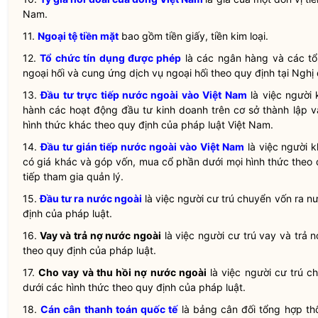
Nam.
11.
Ngoại tệ tiền mặt
bao gồm tiền giấy, tiền kim loại.
12.
Tổ chức tín dụng được phép
là các ngân hàng và các t
ngoại hối
và
cung ứng dịch vụ ngoại hối
theo quy định tại Nghị 
13.
Đầu tư trực tiếp nước ngoài vào Việt Nam
là việc
người 
hành các hoạt động đầu tư kinh doanh trên cơ sở thành lập 
hình thức khác theo quy định của pháp
luật
Việt Nam.
14.
Đầu tư gián tiếp nước ngoài vào Việt Nam
là việc
người k
có giá khác và góp vốn, mua cổ phần dưới mọi hình thức theo
tiếp tham gia quản lý.
15.
Đầu tư ra nước ngoài
là việc
người cư trú
chuyển vốn
ra nư
định của pháp
luật
.
16.
Vay và trả nợ nước ngoài
là việc
người cư trú
vay và trả n
theo quy định của pháp
luật
.
17.
Cho vay và thu hồi nợ nước ngoài
là việc
người cư trú
ch
dưới các hình thức theo quy định của pháp
luật
.
18.
Cán cân thanh toán quốc tế
là bảng cân đối tổng hợp th