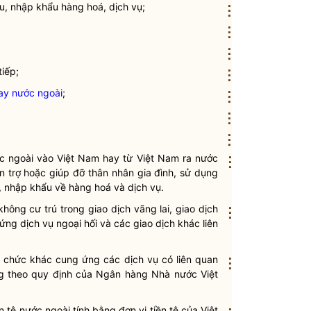
u, nhập khẩu hàng hoá, dịch vụ;
⋮
⋮
⋮
iếp;
⋮
ay nước ngoài
;
⋮
⋮
⋮
ớc ngoài vào Việt Nam hay từ Việt Nam ra nước
⋮
ện trợ hoặc giúp đỡ thân nhân gia đình, sử dụng
u, nhập khẩu về hàng hoá và dịch vụ.
không cư trú
trong
giao dịch vãng lai
,
giao dịch
⋮
ứng dịch vụ ngoại hối
và các giao dịch khác liên
tổ chức khác cung ứng các dịch vụ có liên quan
⋮
 theo quy định của Ngân hàng Nhà nước Việt
n tệ
nước ngoài tính bằng đơn vị
tiền tệ
của Việt