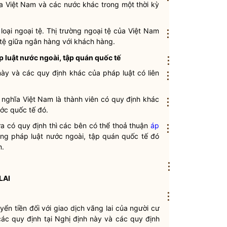
a Việt Nam và các nước khác trong một thời kỳ
loại ngoại tệ.
Thị trường ngoại tệ
của Việt Nam
⋮
tệ
giữa ngân hàng với khách hàng.
áp luật nước ngoài, tập quán quốc tế
⋮
 này và các quy định khác của pháp
luật
có liên
⋮
nghĩa Việt Nam là thành viên có quy định khác
⋮
ước quốc tế đó.
 có quy định thì các bên có thể thoả thuận
áp
⋮
ng pháp luật
nước ngoài, tập quán quốc tế đó
m.
⋮
LAI
⋮
yển tiền đối với
giao dịch vãng lai
của
người cư
ác quy định tại Nghị định này và các quy định