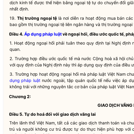
dịch kinh tế được thể hiện bằng
ngoại tệ
tự do chuyển đổi giữ
nhất định.
19.
Thị trường ngoại tệ
là nơi diễn ra hoạt động mua bán các 
bao gồm
thị trường ngoại tệ
liên ngân hàng và
thị trường ngoại 
Điều 4.
Áp dụng pháp luật
về
ngoại hối
, điều ước quốc tế, ph
1.
Hoạt động ngoại hối
phải tuân theo quy định tại Nghị định
quan.
2. Trường hợp điều ước quốc tế mà nước Cộng hoà xã hội chủ 
với quy định của Nghị định này thì áp dụng quy định của điều 
3. Trường hợp
hoạt động ngoại hối
mà pháp luật Việt Nam chưa
dụng pháp luật
nước ngoài, tập quán quốc tế nếu việc
áp dụ
không trái với những nguyên tắc cơ bản của pháp luật Việt Na
Chương 2:
GIAO DỊCH VÃNG 
Điều 5.
Tự do hoá đối với
giao dịch vãng lai
Trên lãnh thổ Việt Nam, tất cả các giao dịch thanh toán và chu
trú
và
người không cư trú
được tự do thực hiện phù hợp với c