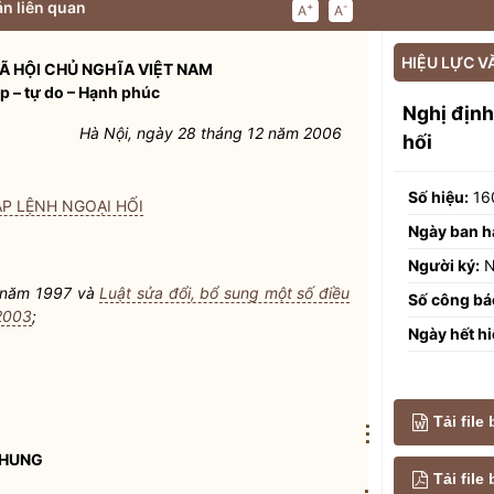
n liên quan
+
-
A
A
HIỆU LỰC V
Ã HỘI CHỦ NGHĨA VIỆT NAM
p – tự do – Hạnh phúc
Nghị địn
Hà Nội, ngày 28 tháng 12 năm 2006
hối
Số hiệu:
16
P LỆNH NGOẠI HỐI
Ngày ban h
Người ký:
N
 năm 1997 và
Luật sửa đổi, bổ sung một số điều
Số công bá
2003
;
Ngày hết hi
Tải file
⋮
CHUNG
Tải fil