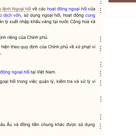
⋮
 lệnh Ngoại hối
về các
hoạt động ngoại hối
của
⋮
o dịch vốn
, sử dụng ngoại hối, hoạt động
cung
ản lý xuất nhập khẩu vàng tại nước Cộng hoà xã
ịnh riêng của Chính phủ.
⋮
hiện theo quy định của Chính phủ về xử phạt vi
⋮
.
⋮
 động ngoại hối
tại Việt Nam.
⋮
goại hối
trong việc quản lý, kiểm tra và xử lý vi
⋮
⋮
⋮
châu Âu và đồng tiền chung khác được sử dụng
⋮