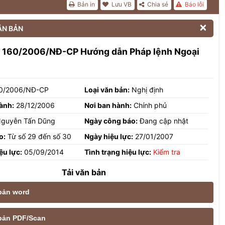
Bản in
Lưu VB
Chia sẻ
Báo lỗi

ĂN BẢN
h 160/2006/NĐ-CP Hướng dẫn Pháp lệnh Ngoại
0/2006/NĐ-CP
Loại văn bản:
Nghị định
ành:
28/12/2006
Nơi ban hành:
Chính phủ
guyễn Tấn Dũng
Ngày công báo:
Đang cập nhật
o:
Từ số 29 đến số 30
Ngày hiệu lực:
27/01/2007
ệu lực:
05/09/2014
Tình trạng hiệu lực:
Kiểm tra
Tải văn bản
 bản word
e bản PDF/Scan