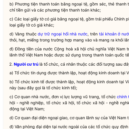
b) Phương tiện thanh toán bằng ngoại tệ, gồm séc, thẻ thanh t
chỉ tiền gửi và các phương tiện thanh toán khác;
c) Các loại giấy tờ có giá bằng ngoại tệ, gồm trái phiếu Chính p
loại giấy tờ có giá khác;
d) Vàng thuộc
dự trữ ngoại hối nhà nước
, trên
tài khoản ở nướ
thỏi, hạt, miếng trong trường hợp mang vào và mang ra khỏi lã
đ) Đồng tiền của nước Cộng hoà xã hội chủ nghĩa Việt Nam t
lãnh thổ Việt Nam hoặc được sử dụng trong thanh toán quốc tế
2.
Người cư trú
là tổ chức, cá nhân thuộc các đối tượng sau đâ
a) Tổ chức tín dụng được thành lập, hoạt động kinh doanh tại V
b) Tổ chức kinh tế được thành lập, hoạt động kinh doanh tại V
này (sau đây gọi là tổ chức kinh tế);
c) Cơ quan
nhà nước
, đơn vị lực lượng vũ trang, tổ chức
chính t
hội - nghề nghiệp, tổ chức xã hội, tổ chức xã hội - nghề ngh
động tại Việt Nam;
d) Cơ quan đại diện ngoại giao, cơ quan lãnh sự của Việt Nam t
đ) Văn phòng đại diện tại nước ngoài của các tổ chức quy định 