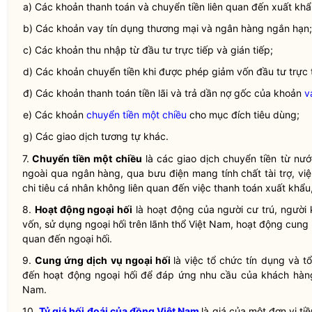
a) Các khoản thanh toán và chuyển tiền liên quan đến xuất khẩ
b) Các khoản vay tín dụng thương mại và ngân hàng ngắn hạn;
c) Các khoản thu nhập từ
đầu tư trực tiếp
và gián tiếp;
d) Các khoản chuyển tiền khi được phép giảm vốn đầu tư trực t
đ) Các khoản thanh toán tiền lãi và trả dần nợ gốc của khoản
v
e) Các khoản
chuyển tiền một chiều
cho mục đích tiêu dùng;
g) Các giao dịch tương tự khác.
7.
Chuyển tiền một chiều
là các giao dịch chuyển tiền từ nư
ngoài qua ngân hàng, qua bưu điện mang tính chất tài trợ, vi
chi tiêu cá nhân không liên quan đến việc thanh toán xuất khẩ
8.
Hoạt động ngoại hối
là hoạt động của
người cư trú
,
người 
vốn
, sử dụng ngoại hối trên lãnh thổ Việt Nam, hoạt động
cung 
quan đến ngoại hối.
9.
Cung ứng dịch vụ ngoại hối
là việc tổ chức tín dụng và 
đến
hoạt động ngoại hối
để đáp ứng nhu cầu của khách hàng
Nam.
10.
Tỷ giá hối đoái của đồng Việt Nam
là giá của một đơn vị
tiề