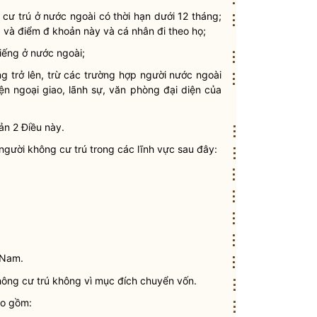
cư trú ở nước ngoài có thời hạn dưới 12 tháng;
⋮
d và điểm đ khoản này và cá nhân đi theo họ;
iếng ở nước ngoài;
⋮
ng trở lên, trừ các trường hợp người nước ngoài
⋮
ện ngoại giao, lãnh sự, văn phòng đại diện của
ản 2 Điều này.
⋮
người không cư trú
trong các lĩnh vực sau đây:
⋮
⋮
⋮
⋮
⋮
 Nam.
⋮
hông cư trú
không vì mục đích
chuyển vốn
.
⋮
o gồm:
⋮