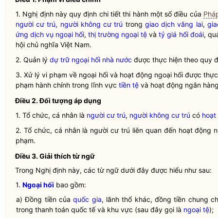
1. Nghị định này quy định chi tiết thi hành một số điều của
Pháp
người cư trú
,
người không cư trú
trong
giao dịch vãng lai
,
gia
ứng dịch vụ ngoại hối
,
thị trường ngoại tệ
và
tỷ giá hối đoái
, qu
hội chủ nghĩa Việt Nam.
2. Quản lý
dự trữ ngoại hối nhà nước
được thực hiện theo quy đ
3. Xử lý vi phạm về ngoại hối và
hoạt động ngoại hối
được thực 
phạm hành chính trong lĩnh vực
tiền tệ
và hoạt động ngân hàng
Điều 2. Đối tượng áp dụng
1. Tổ chức, cá nhân là
người cư trú
,
người không cư trú
có
hoạt
2. Tổ chức, cá nhân là
người cư trú
liên quan đến
hoạt động n
phạm.
Điều 3. Giải thích từ ngữ
Trong Nghị định này, các từ ngữ dưới đây được hiểu như sau:
1.
Ngoại hối
bao gồm:
a) Đồng tiền của
quốc gia
, lãnh thổ khác, đồng tiền chung 
trong thanh toán quốc tế và khu vực (sau đây gọi là
ngoại tệ
);