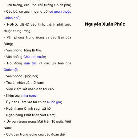
- Thủ tướng, các Phó Thủ tướng Chính phủ;
- Các bộ, cơ quan ngang bộ,
cơ quan thuộc
Chính phủ
;
Nguyễn Xuân Phúc
- HĐND, UBND các tỉnh, thành phố trực
thuộc trung ương;
- Văn phòng Trung ương và các Ban của
Đảng;
- Văn phòng Tổng Bí thư;
- Văn phòng
Chủ tịch nước
;
- Hội đồng
dân tộc
và các Ủy ban của
Quốc hội
;
- Văn phòng
Quốc hội
;
- Tòa án nhân dân tối cao;
- Viện kiểm sát nhân dân tối cao;
- Kiểm toán
nhà nước
;
- Ủy ban Giám sát tài chính
Quốc gia
;
- Ngân hàng Chính sách xã hội;
- Ngân hàng Phát triển Việt Nam;
- Ủy ban trung ương Mặt trận Tổ quốc Việt
Nam;
- Cơ quan trung ương của các đoàn thể;