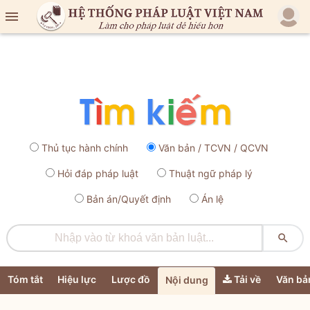

Thủ tục hành chính
Văn bản / TCVN / QCVN
Hỏi đáp pháp luật
Thuật ngữ pháp lý
Bản án/Quyết định
Án lệ

Tóm tắt
Hiệu lực
Lược đồ
Tải về
Văn bả
Nội dung