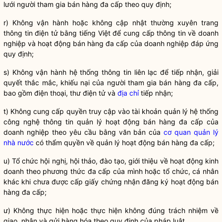
lưới người tham gia
bán hàng đa cấp
theo quy định;
r) Không vận hành hoặc không cập nhật thường xuyên trang
thông tin điện tử bằng tiếng Việt để cung cấp thông tin về doanh
nghiệp và hoạt động
bán hàng đa cấp
của doanh nghiệp đáp ứng
quy định;
s) Không vận hành hệ thống thông tin liên lạc để tiếp nhận, giải
quyết thắc mắc, khiếu nại của người tham gia
bán hàng đa cấp
,
bao gồm điện thoại, thư điện tử và
địa chỉ
tiếp nhận;
t) Không cung cấp
quyền
truy cập vào tài khoản quản lý hệ thống
công nghệ thông tin quản lý hoạt động
bán hàng đa cấp
của
doanh nghiệp theo yêu cầu bằng văn bản của
cơ quan quản lý
nhà nước
có thẩm
quyền
về quản lý hoạt động
bán hàng đa cấp
;
u)
Tổ chức
hội nghị, hội thảo, đào tạo, giới thiệu về hoạt động kinh
doanh theo phương thức đa cấp của mình hoặc
tổ chức
, cá nhân
khác khi chưa được cấp giấy chứng nhận đăng ký hoạt động
bán
hàng đa cấp
;
ư) Không thực hiện hoặc thực hiện không đúng trách nhiệm về
giao, nhận và gửi hàng hóa theo quy định của pháp
luật
.