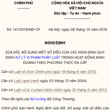
CHÍNH PHỦ
CỘNG HÒA XÃ HỘI CHỦ NGHĨA
-------
VIỆT NAM
Độc lập - Tự do - Hạnh phúc
---------------
Số:
1
41/2018/NĐ-CP
Hà Nội, ngày
08
tháng
10
năm
2018
NGHỊ ĐỊNH
SỬA ĐỔI, BỔ SUNG MỘT SỐ ĐIỀU CỦA CÁC NGHỊ ĐỊNH QUY
ĐỊNH
XỬ LÝ VI PHẠM PHÁP LUẬT
TRONG HOẠT ĐỘNG KINH
DOANH THEO PHƯƠNG THỨC ĐA CẤP
Căn cứ
Luật tổ chức Chính phủ ngày 19 tháng 6 năm 2015
;
Căn cứ
Luật cạnh tranh
ngày 03 tháng 12 năm 2004;
Căn cứ
Luật xử lý vi phạm hành chính ngày 20 tháng 6 năm 2012
;
Theo đề nghị của
Bộ trưởng
Bộ Công Thương;
Chính phủ ban hành Nghị định sửa đổi, bổ sung một số điều của