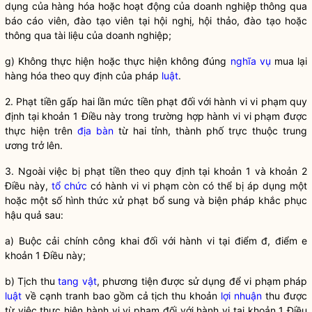
dụng của hàng hóa hoặc hoạt động của doanh nghiệp thông qua
báo cáo viên, đào tạo viên tại hội nghị, hội thảo, đào tạo hoặc
thông qua tài liệu của doanh nghiệp;
g) Không thực hiện hoặc thực hiện không đúng
nghĩa vụ
mua lại
hàng hóa theo quy định của pháp
luật
.
2. Phạt tiền gấp hai lần mức tiền phạt đối với hành vi vi phạm quy
định tại khoản 1 Điều này trong trường hợp hành vi vi phạm được
thực hiện trên
địa bàn
từ hai tỉnh, thành phố trực thuộc trung
ương trở lên.
3. Ngoài việc bị phạt tiền theo quy định tại khoản 1 và khoản 2
Điều này,
tổ chức
có hành vi vi phạm còn có thể bị áp dụng một
hoặc một số hình thức xử phạt bổ sung và biện pháp khắc phục
hậu quả sau:
a) Buộc cải chính công khai đối với hành vi tại điểm đ, điểm e
khoản 1 Điều này;
b) Tịch thu
tang vật
, phương tiện được sử dụng để vi phạm pháp
luật
về
cạnh tranh
bao gồm cả tịch thu khoản
lợi nhuận
thu được
từ việc thực hiện hành vi vi phạm đối với hành vi tại khoản 1 Điều