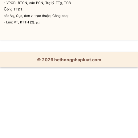
- VPCP: BTCN, các PCN, Trợ lý TTg, TGĐ
C
ổng TTĐT,
các Vụ, Cục, đơn vị trực thuộc, Công báo;
- Lưu: VT, KTTH (2).
XH
© 2026 hethongphapluat.com