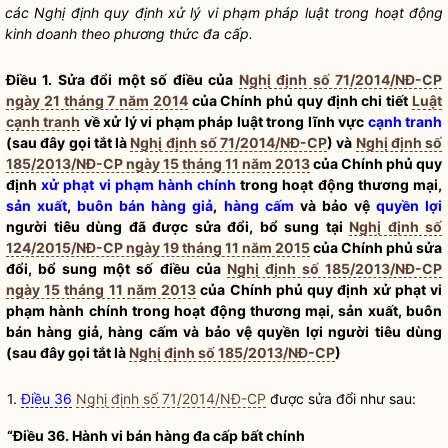
các Nghị định quy định
xử lý vi phạm pháp luật
trong hoạt động
kinh doanh theo phương thức đa cấp.
Điều 1. Sửa đổi một số điều của
Nghị định số 71/2014/NĐ-CP
ngày 21 tháng 7 năm 2014
của Chính phủ quy định chi tiết
Luật
cạnh tranh
về
xử lý vi phạm pháp luật
trong lĩnh vực
cạnh tranh
(sau đây gọi tắt là
Nghị định số 71/2014/NĐ-CP
) và
Nghị định số
185/2013/NĐ-CP ngày 15 tháng 11 năm 2013
của Chính phủ quy
định
xử phạt vi phạm hành chính
trong hoạt động thương mại,
sản xuất
,
buôn bán
hàng giả
,
hàng cấm
và bảo vệ
quyền lợi
người tiêu dùng đã được sửa đổi, bổ sung tại
Nghị định số
124/2015/NĐ-CP ngày 19 tháng 11 năm 2015
của Chính phủ sửa
đổi, bổ sung một số điều của
Nghị định số 185/2013/NĐ-CP
ngày 15 tháng 11 năm 2013
của Chính phủ quy định
xử phạt vi
phạm hành chính
trong hoạt động thương mại,
sản xuất
,
buôn
bán
hàng giả
,
hàng cấm
và bảo vệ
quyền lợi
người tiêu dùng
(sau đây gọi tắt là
Nghị định số 185/2013/NĐ-CP
)
1.
Điều 36
Nghị định số 71/2014/NĐ-CP
được sửa đổi như sau:
“Điều 36. Hành vi
bán hàng đa cấp
bất chính