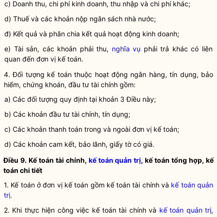
c) Doanh thu,
chi phí
kinh doanh, thu nhập và
chi phí
khác;
d) Thuế và các khoản nộp ngân sách
nhà nước
;
đ) Kết quả và phân chia kết quả hoạt động kinh doanh;
e) Tài sản, các khoản phải thu,
nghĩa vụ
phải trả khác có liên
quan đến
đơn vị kế toán
.
4. Đối tượng
kế toán
thuộc hoạt động ngân hàng, tín dụng, bảo
hiểm, chứng khoán, đầu tư tài chính gồm:
a) Các đối tượng quy định tại khoản 3 Điều này;
b) Các khoản đầu tư tài chính, tín dụng;
c) Các khoản thanh toán trong và ngoài
đơn vị kế toán
;
d) Các khoản cam kết, bảo lãnh, giấy tờ có giá.
Điều 9.
Kế toán tài chính
,
kế toán quản trị
, kế toán tổng hợp, kế
toán chi tiết
1. Kế toán ở
đơn vị kế toán
gồm
kế toán tài chính
và
kế toán quản
trị
.
2. Khi thực hiện công việc
kế toán tài chính
và
kế toán quản trị
,