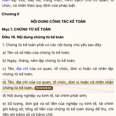
chức, cá nhân theo quy định của pháp
luật
.
Chương II
NỘI DUNG CÔNG TÁC KẾ TOÁN
Mục 1.
CHỨNG TỪ KẾ TOÁN
Điều 16. Nội dung
chứng từ kế toán
1.
Chứng từ kế toán
phải có các nội dung chủ yếu sau đây:
a) Tên và số hiệu của
chứng từ kế toán
;
b) Ngày, tháng, năm lập
chứng từ kế toán
;
c) Tên,
địa chỉ
của cơ quan, tổ chức, đơn vị hoặc cá nhân lập
chứng từ kế toán
;
d) Tên, địa chỉ của cơ quan, tổ chức, đơn vị hoặc cá nhân nhận
chứng từ kế toán;
Đã bị bãi bỏ
đ) Nội dung
nghiệp vụ kinh tế, tài chính
phát sinh;
e) Số lượng, đơn giá và số tiền của
nghiệp vụ kinh tế, tài chính
ghi bằng số; tổng số tiền của
chứng từ kế toán
dùng để thu, chi
tiền ghi bằng số và bằng chữ;