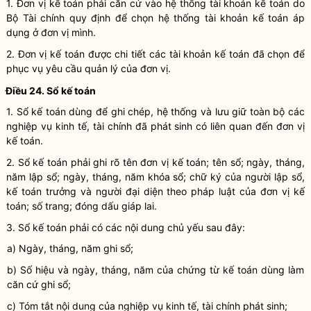
1.
Đơn vị kế toán
phải căn cứ vào hệ thống tài khoản kế toán do
Bộ Tài chính quy định để chọn hệ thống tài khoản kế toán áp
dụng ở đơn vị mình.
2.
Đơn vị kế toán
được chi tiết các tài khoản kế toán đã chọn để
phục vụ yêu cầu quản lý của đơn vị.
Điều 24. Sổ
kế toán
1. Sổ kế toán dùng để ghi chép, hệ thống và lưu giữ toàn bộ các
nghiệp vụ kinh tế, tài chính
đã phát sinh có liên quan đến
đơn vị
kế toán
.
2. Sổ kế toán phải ghi rõ tên
đơn vị kế toán
; tên sổ; ngày, tháng,
năm lập sổ; ngày, tháng, năm khóa sổ; chữ ký của người lập sổ,
kế toán trưởng
và người đại diện theo pháp
luật
của
đơn vị kế
toán
; số trang; đóng dấu giáp lai.
3. Sổ
kế toán
phải có các nội dung chủ yếu sau đây:
a) Ngày, tháng, năm ghi sổ;
b) Số hiệu và ngày, tháng, năm của
chứng từ kế toán
dùng làm
căn cứ ghi sổ;
c) Tóm tắt nội dung của
nghiệp vụ kinh tế, tài chính
phát sinh;