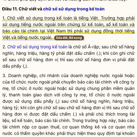
Điều 11. Chữ viết và
chữ số sử dụng trong kế toán
1. Chữ viết sử dụng trong kế toán là tiếng Việt. Trường hợp phải
sử dụng tiếng nước ngoài trên chứng từ kế toán, sổ kế toán và
báo cáo tài chính tại Việt Nam thì phải sử dụng đồng thời tiếng
Việt và tiếng nước ngoài.
Sửa đổi, Bổ sung
2.
Chữ số sử dụng trong kế toán
là chữ số Ả-rập; sau chữ số hàng
nghìn, hàng triệu, hàng tỷ phải đặt dấu chấm (.); khi còn ghi chữ
số sau chữ số hàng đơn vị thì sau chữ số hàng đơn vị phải đặt
dấu phẩy (,).
3. Doanh nghiệp, chi nhánh của doanh nghiệp nước ngoài hoặc
của tổ chức nước ngoài phải chuyển
báo cáo tài chính
về công ty
mẹ, tổ chức ở nước ngoài hoặc sử dụng chung phần mềm quản
lý, thanh toán giao dịch với công ty mẹ, tổ chức ở nước ngoài
được sử dụng dấu phẩy (,) sau chữ số hàng nghìn, hàng triệu,
hàng tỷ; khi còn ghi chữ số sau chữ số hàng đơn vị thì sau chữ số
hàng đơn vị được đặt dấu chấm (.) và phải chú thích trong tài
liệu, sổ
kế toán
,
báo cáo tài chính
. Trong trường hợp này,
báo cáo
tài chính
nộp cơ quan thuế, cơ quan thống kê và cơ quan nhà
nước có thẩm
quyền
khác phải thực hiện theo quy định tại khoản