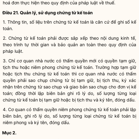
hoá đơn thực hiện theo quy định của pháp
luật
về thuế.
Điều 21. Quản lý, sử dụng
chứng từ kế toán
1. Thông tin, số liệu trên
chứng từ kế toán
là căn cứ để ghi sổ kế
toán.
2.
Chứng từ kế toán
phải được sắp xếp theo nội dung kinh tế,
theo trình tự thời gian và bảo quản an toàn theo quy định của
pháp
luật
.
3. Chỉ cơ quan
nhà nước
có thẩm
quyền
mới có
quyền
tạm giữ,
tịch thu hoặc niêm phong
chứng từ kế toán
. Trường hợp tạm giữ
hoặc tịch thu
chứng từ kế toán
thì cơ quan
nhà nước
có thẩm
quyền
phải sao chụp chứng từ bị tạm giữ, bị tịch thu, ký xác
nhận trên chứng từ sao chụp và giao bản sao chụp cho
đơn vị kế
toán
; đồng thời lập biên bản ghi rõ lý do, số lượng từng loại
chứng từ kế toán
bị tạm giữ hoặc bị tịch thu và ký tên, đóng dấu.
4. Cơ quan có thẩm
quyền
niêm phong
chứng từ kế toán
phải lập
biên bản, ghi rõ lý do, số lượng từng loại
chứng từ kế toán
bị
niêm phong và ký tên, đóng dấu.
Mục 2.