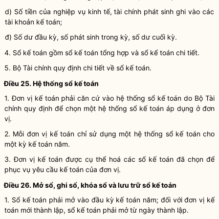
d) Số tiền của
nghiệp vụ kinh tế, tài chính
phát sinh ghi vào các
tài khoản
kế toán
;
đ) Số dư đầu kỳ, số phát sinh trong kỳ, số dư cuối kỳ.
4. Sổ
kế toán
gồm sổ
kế toán
tổng hợp và sổ
kế toán
chi tiết.
5. Bộ Tài chính quy định chi tiết về sổ
kế toán
.
Điều 25. Hệ thống sổ
kế toán
1.
Đơn vị kế toán
phải căn cứ vào hệ thống sổ kế toán do Bộ Tài
chính quy định để chọn một hệ thống sổ kế toán áp dụng ở đơn
vị.
2. Mỗi
đơn vị kế toán
chỉ sử dụng một hệ thống sổ kế toán cho
một
kỳ kế toán năm
.
3.
Đơn vị kế toán
được cụ thể hoá các sổ kế toán đã chọn để
phục vụ yêu cầu kế toán của đơn vị.
Điều 26. Mở sổ, ghi sổ, khóa sổ và lưu trữ sổ
kế toán
1. Sổ kế toán phải mở vào đầu
kỳ kế toán năm
; đối với
đơn vị kế
toán
mới thành lập, sổ kế toán phải mở từ ngày thành lập.