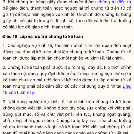
3. Khi chứng từ bằng giấy được chuyển thành
chứng từ điện tử
để giao dịch, thanh toán hoặc ngược lại thì
chứng từ điện tử
có
giá trị để thực hiện
nghiệp vụ kinh tế, tài chính
đó, chứng từ bằng
giấy chỉ có giá trị lưu giữ để ghi sổ, theo dõi và kiểm tra, không
có hiệu lực để giao dịch, thanh toán.
Điều 18. Lập và lưu trữ
chứng từ kế toán
1. Các
nghiệp vụ kinh tế, tài chính
phát sinh liên quan đến hoạt
động của
đơn vị kế toán
phải lập
chứng từ kế toán
.
Chứng từ kế
toán
chỉ được lập một lần cho mỗi
nghiệp vụ kinh tế, tài chính
.
2.
Chứng từ kế toán
phải được lập rõ ràng, đầy đủ, kịp thời, chính
xác theo nội dung quy định trên mẫu. Trong trường hợp
chứng từ
kế toán
chưa có mẫu thì
đơn vị kế toán
được tự lập
chứng từ kế
toán
nhưng phải bảo đảm đầy đủ các nội dung quy định tại
Điều
16 của Luật này
.
3. Nội dung
nghiệp vụ kinh tế, tài chính
trên
chứng từ kế toán
không được viết tắt, không được tẩy xóa, sửa chữa; khi viết phải
dùng bút mực, số và chữ viết phải liên tục, không ngắt quãng,
chỗ trống phải gạch chéo. Chứng từ bị tẩy xóa, sửa chữa không
có giá trị thanh toán và ghi sổ kế toán. Khi viết sai
chứng từ kế
toán
thì phải hủy bỏ bằng cách gạch chéo vào chứng từ viết sai.