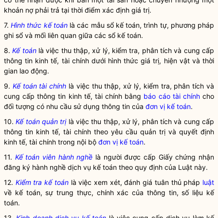
khoản nợ phải trả tại thời điểm xác định giá trị.
7.
Hình thức kế toán
là các mẫu sổ kế toán, trình tự, phương pháp
ghi sổ và mối liên quan giữa các sổ kế toán.
8.
Kế toán
là việc thu thập, xử lý, kiểm tra, phân tích và cung cấp
thông tin kinh tế, tài chính dưới hình thức giá trị, hiện vật và thời
gian lao động.
9.
Kế toán tài chính
là việc thu thập, xử lý, kiểm tra, phân tích và
cung cấp thông tin kinh tế, tài chính bằng
báo cáo tài chính
cho
đối tượng có nhu cầu sử dụng thông tin của
đơn vị kế toán
.
10.
Kế toán quản trị
là việc thu thập, xử lý, phân tích và cung cấp
thông tin kinh tế, tài chính theo yêu cầu quản trị và quyết định
kinh tế, tài chính trong nội bộ
đơn vị kế toán
.
11.
Kế toán viên hành nghề
là người được cấp Giấy chứng nhận
đăng ký hành nghề dịch vụ kế toán theo quy định của Luật này.
12.
Kiểm tra kế toán
là việc xem xét, đánh giá tuân thủ pháp
luật
về kế toán, sự trung thực, chính xác của thông tin, số liệu kế
toán.
13.
Kinh doanh dịch vụ kế toán
là việc cung cấp dịch vụ làm kế