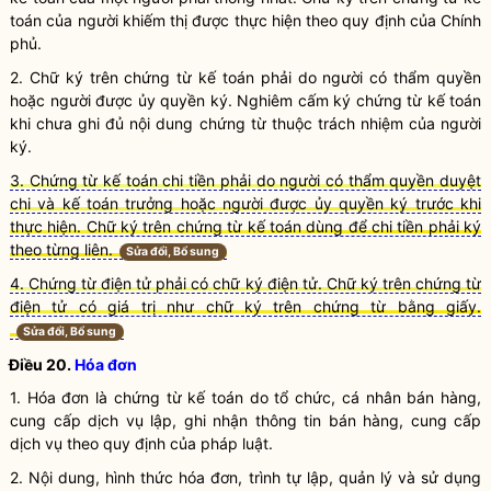
toán
của người khiếm thị được thực hiện theo quy định của Chính
phủ.
2. Chữ ký trên
chứng từ kế toán
phải do người có thẩm
quyền
hoặc người được ủy
quyền
ký. Nghiêm cấm ký
chứng từ kế toán
khi chưa ghi đủ nội dung chứng từ thuộc trách nhiệm của người
ký.
3. Chứng từ kế toán chi tiền phải do người có thẩm quyền duyệt
chi và kế toán trưởng hoặc người được ủy quyền ký trước khi
thực hiện. Chữ ký trên chứng từ kế toán dùng để chi tiền phải ký
theo từng liên.
Sửa đổi, Bổ sung
4. Chứng từ điện tử phải có chữ ký điện tử. Chữ ký trên chứng từ
điện tử có giá trị như chữ ký trên chứng từ bằng giấy.
Sửa đổi, Bổ sung
Điều 20.
Hóa đơn
1.
Hóa đơn
là
chứng từ kế toán
do tổ chức, cá nhân bán hàng,
cung cấp dịch vụ lập, ghi nhận thông tin bán hàng, cung cấp
dịch vụ theo quy định của pháp
luật
.
2. Nội dung, hình thức
hóa đơn
, trình tự lập, quản lý và sử dụng