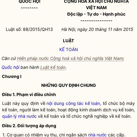
QUỐC HỘI
CỘNG HÒA XÃ HỘI CHỦ NGHĨA
--------
VIỆT NAM
Độc lập - Tự do - Hạnh phúc
---------------
Luật số: 88/2015/QH13
Hà Nội, ngày 20 tháng 11 năm 2015
LUẬT
KẾ TOÁN
Căn cứ
Hiến pháp nước Cộng hoà xã hội chủ nghĩa Việt Nam
;
Quốc hội
ban hành
Luật kế toán
.
Chương I
NHỮNG QUY ĐỊNH CHUNG
Điều 1. Phạm vi điều chỉnh
Luật này quy định về
nội dung công tác kế toán
, tổ chức bộ máy
kế toán, người làm kế toán, hoạt động kinh doanh dịch vụ kế toán,
quản lý nhà nước
về kế toán và tổ chức nghề nghiệp về kế toán.
Điều 2. Đối tượng áp dụng
1. Cơ quan có nhiệm vụ thu, chi ngân sách
nhà nước
các cấp.