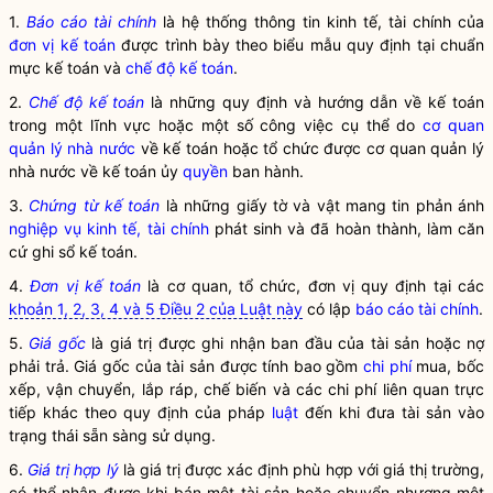
1.
Báo cáo tài chính
là hệ thống thông tin kinh tế, tài chính của
đơn vị kế toán
được trình bày theo biểu mẫu quy định tại chuẩn
mực kế toán và
chế độ kế toán
.
2.
Chế độ kế toán
là những quy định và hướng dẫn về kế toán
trong một lĩnh vực hoặc một số công việc cụ thể do
cơ quan
quản lý nhà nước
về kế toán hoặc tổ chức được
cơ quan quản lý
nhà nước
về kế toán ủy
quyền
ban hành.
3.
Chứng từ kế toán
là những giấy tờ và vật mang tin phản ánh
nghiệp vụ kinh tế, tài chính
phát sinh và đã hoàn thành, làm căn
cứ ghi sổ kế toán.
4.
Đơn vị kế toán
là cơ quan, tổ chức, đơn vị quy định tại các
khoản 1, 2, 3, 4 và 5 Điều 2 của Luật này
có lập
báo cáo tài chính
.
5.
Giá gốc
là giá trị được ghi nhận ban đầu của tài sản hoặc nợ
phải trả.
Giá gốc
của tài sản được tính bao gồm
chi phí
mua, bốc
xếp, vận chuyển, lắp ráp, chế biến và các
chi phí
liên quan trực
tiếp khác theo quy định của pháp
luật
đến khi đưa tài sản vào
trạng thái sẵn sàng sử dụng.
6.
Giá trị hợp lý
là giá trị được xác định phù hợp với giá thị trường,
có thể nhận được khi bán một tài sản hoặc chuyển nhượng một