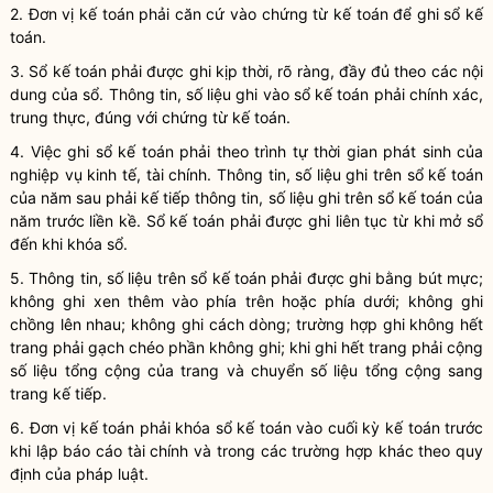
2.
Đơn vị kế toán
phải căn cứ vào
chứng từ kế toán
để ghi sổ kế
toán.
3. Sổ kế toán phải được ghi kịp thời, rõ ràng, đầy đủ theo các nội
dung của sổ. Thông tin, số liệu ghi vào sổ kế toán phải chính xác,
trung thực, đúng với
chứng từ kế toán
.
4. Việc ghi sổ
kế toán
phải theo trình tự thời gian phát sinh của
nghiệp vụ kinh tế, tài chính
. Thông tin, số liệu ghi trên sổ
kế toán
của năm sau phải kế tiếp thông tin, số liệu ghi trên sổ
kế toán
của
năm trước liền kề. Sổ
kế toán
phải được ghi liên tục từ khi mở sổ
đến khi khóa sổ.
5. Thông tin, số liệu trên sổ
kế toán
phải được ghi bằng bút mực;
không ghi xen thêm vào phía trên hoặc phía dưới; không ghi
chồng lên nhau; không ghi cách dòng; trường hợp ghi không hết
trang phải gạch chéo phần không ghi; khi ghi hết trang phải cộng
số liệu tổng cộng của trang và chuyển số liệu tổng cộng sang
trang kế tiếp.
6.
Đơn vị kế toán
phải khóa sổ kế toán vào cuối
kỳ kế toán
trước
khi lập
báo cáo tài chính
và trong các trường hợp khác theo quy
định của pháp
luật
.