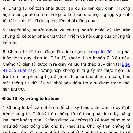
4.
Chứng từ kế toán
phải được lập đủ số liên quy định. Trường
hợp phải lập nhiều liên
chứng từ kế toán
cho một
nghiệp vụ kinh
tế, tài chính
thì nội dung các liên phải giống nhau.
5. Người lập, người duyệt và những người khác ký tên trên
chứng từ kế toán
phải chịu trách nhiệm về nội dung của
chứng từ
kế toán
.
6.
Chứng từ kế toán
được lập dưới dạng
chứng từ điện tử
phải
tuân theo quy định tại Điều 17, khoản 1 và khoản 2 Điều này.
Chứng từ điện tử
được in ra giấy và lưu trữ theo quy định tại
Điều
41 của Luật này
. Trường hợp không in ra giấy mà thực hiện lưu
trữ trên các
phương tiện điện tử
thì phải bảo đảm an toàn, bảo
mật thông tin dữ liệu và phải bảo đảm tra cứu được trong thời
hạn lưu trữ.
Điều 19. Ký
chứng từ kế toán
1.
Chứng từ kế toán
phải có đủ chữ ký theo chức danh quy định
trên chứng từ. Chữ ký trên
chứng từ kế toán
phải được ký bằng
loại mực không phai. Không được ký
chứng từ kế toán
bằng mực
màu đỏ hoặc đóng dấu chữ ký khắc sẵn. Chữ ký trên
chứng từ
kế toán
của một người phải thống nhất. Chữ ký trên
chứng từ kế