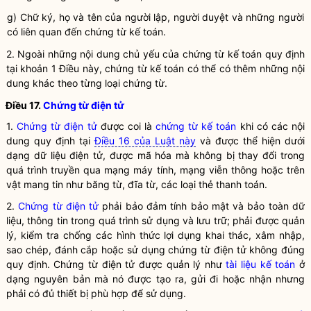
g) Chữ ký, họ và tên của người lập, người duyệt và những người
có liên quan đến
chứng từ kế toán
.
2. Ngoài những nội dung chủ yếu của
chứng từ kế toán
quy định
tại khoản 1 Điều này,
chứng từ kế toán
có thể có thêm những nội
dung khác theo từng loại chứng từ.
Điều 17.
Chứng từ điện tử
1.
Chứng từ điện tử
được coi là
chứng từ kế toán
khi có các nội
dung quy định tại
Điều 16 của Luật này
và được thể hiện dưới
dạng dữ liệu điện tử, được mã hóa mà không bị thay đổi trong
quá trình truyền qua mạng máy tính,
mạng viễn thông
hoặc trên
vật mang tin như băng từ, đĩa từ, các loại thẻ thanh toán.
2.
Chứng từ điện tử
phải bảo đảm tính bảo mật và bảo toàn dữ
liệu, thông tin trong quá trình sử dụng và lưu trữ; phải được quản
lý, kiểm tra chống các hình thức lợi dụng khai thác, xâm nhập,
sao chép, đánh cắp hoặc sử dụng
chứng từ điện tử
không đúng
quy định.
Chứng từ điện tử
được quản lý như
tài liệu kế toán
ở
dạng nguyên bản mà nó được tạo ra, gửi đi hoặc nhận nhưng
phải có đủ thiết bị phù hợp để sử dụng.