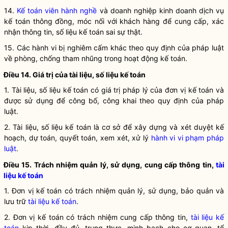
14.
Kế toán viên hành nghề
và doanh nghiệp
kinh doanh dịch vụ
kế toán
thông đồng, móc nối với khách hàng để cung cấp, xác
nhận thông tin, số liệu kế toán sai sự thật.
15. Các hành vi bị nghiêm cấm khác theo quy định của pháp
luật
về phòng, chống tham nhũng trong hoạt động
kế toán
.
Điều 14. Giá trị của tài liệu, số liệu
kế toán
1. Tài liệu, số liệu kế toán có giá trị pháp lý của
đơn vị kế toán
và
được sử dụng để công bố, công khai theo quy định của pháp
luật
.
2. Tài liệu, số liệu
kế toán
là cơ sở để xây dựng và xét duyệt kế
hoạch, dự toán, quyết toán, xem xét, xử lý
hành vi vi phạm pháp
luật
.
Điều 15. Trách nhiệm quản lý, sử dụng, cung cấp thông tin,
tài
liệu kế toán
1.
Đơn vị kế toán
có trách nhiệm quản lý, sử dụng, bảo quản và
lưu trữ
tài liệu kế toán
.
2.
Đơn vị kế toán
có trách nhiệm cung cấp thông tin,
tài liệu kế
toán
kịp thời, đầy đủ, trung thực, minh bạch cho cơ quan, tổ