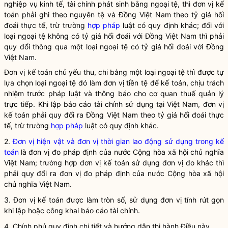
nghiệp vụ kinh tế, tài chính
phát sinh bằng ngoại tệ, thì
đơn vị kế
toán
phải ghi theo nguyên tệ và Đồng Việt Nam theo tỷ giá hối
đoái thực tế, trừ trường
hợp pháp
luật có quy định khác; đối với
loại ngoại tệ không có tỷ giá hối đoái với Đồng Việt Nam thì phải
quy đổi thông qua một loại ngoại tệ có tỷ giá hối đoái với Đồng
Việt Nam.
Đơn vị kế toán
chủ yếu thu, chi bằng một loại ngoại tệ thì được tự
lựa chọn loại ngoại tệ đó làm đơn vị tiền tệ để kế toán, chịu trách
nhiệm trước pháp
luật
và thông báo cho cơ quan thuế quản lý
trực tiếp. Khi lập
báo cáo tài chính
sử dụng tại Việt Nam,
đơn vị
kế toán
phải quy đổi ra Đồng Việt Nam theo tỷ giá hối đoái thực
tế, trừ trường
hợp pháp
luật
có quy định khác.
2.
Đơn vị hiện vật và đơn vị thời gian lao động sử dụng trong kế
toán
là đơn vị đo pháp định của nước Cộng hòa xã hội chủ nghĩa
Việt Nam; trường hợp
đơn vị kế toán
sử dụng đơn vị đo khác thì
phải quy đổi ra đơn vị đo pháp định của nước Cộng hòa xã hội
chủ nghĩa Việt Nam.
3.
Đơn vị kế toán
được làm tròn số, sử dụng đơn vị tính rút gọn
khi lập hoặc công khai
báo cáo tài chính
.
4. Chính phủ quy định chi tiết và hướng dẫn thi hành Điều này.