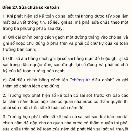
Điều 27. Sửa chữa sổ
kế toán
1. Khi phát hiện sổ
kế toán
có sai sót thì không được tẩy xóa làm
mất dấu vết thông tin, số liệu ghi sai mà phải sửa chữa theo một
trong ba phương pháp sau đây:
a) Ghi cải chính bằng cách gạch một đường thẳng vào chỗ sai và
ghi số hoặc chữ đúng ở phía trên và phải có chữ ký của
kế toán
trưởng
bên cạnh;
b) Ghi số âm bằng cách ghi lại số sai bằng mực đỏ hoặc ghi lại số
sai trong dấu ngoặc đơn, sau đó ghi lại số đúng và phải có chữ
ký của
kế toán trưởng
bên cạnh;
c) Ghi điều chỉnh bằng cách lập “
chứng từ
điều chỉnh” và ghi
thêm số chênh lệch cho đúng.
2. Trường hợp phát hiện sổ
kế toán
có sai sót trước khi
báo cáo
tài chính
năm được nộp cho cơ quan nhà nước có thẩm
quyền
thì
phải sửa chữa trên sổ
kế toán
của năm đó.
3. Trường hợp phát hiện sổ
kế toán
có sai sót sau khi
báo cáo tài
chính
năm đã nộp cho cơ quan nhà nước có thẩm
quyền
thì phải
sửa chữa trên sổ
kế toán
của năm đã phát hiện sai sót và thuyết