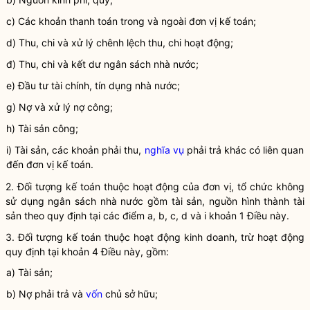
c) Các khoản thanh toán trong và ngoài
đơn vị kế toán
;
d) Thu, chi và xử lý chênh lệch thu, chi hoạt động;
đ) Thu, chi và kết dư ngân sách
nhà nước
;
e) Đầu tư tài chính, tín dụng
nhà nước
;
g) Nợ và xử lý nợ công;
h) Tài sản công;
i) Tài sản, các khoản phải thu,
nghĩa vụ
phải trả khác có liên quan
đến
đơn vị kế toán
.
2. Đối tượng
kế toán
thuộc hoạt động của đơn vị, tổ chức không
sử dụng ngân sách
nhà nước
gồm tài sản, nguồn hình thành tài
sản theo quy định tại các điểm a, b, c, d và i khoản 1 Điều này.
3. Đối tượng
kế toán
thuộc hoạt động kinh doanh, trừ hoạt động
quy định tại khoản 4 Điều này, gồm:
a) Tài sản;
b) Nợ phải trả và
vốn
chủ sở hữu;