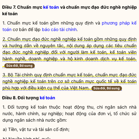
Điều 7. Chuẩn mực
kế toán
và chuẩn mực đạo đức nghề nghiệp
kế toán
1. Chuẩn mực kế toán gồm những quy định và
phương pháp kế
toán
cơ bản để lập
báo cáo tài chính
.
2. Chuẩn mực đạo đức nghề nghiệp kế toán gồm những quy định
và hướng dẫn về nguyên tắc, nội dung áp dụng các tiêu chuẩn
đạo đức nghề nghiệp đối với người làm kế toán, kế toán viên
hành nghề, doanh nghiệp và hộ
kinh doanh dịch vụ kế toán.
Sửa đổi, Bổ sung
3. Bộ Tài chính quy định chuẩn mực kế toán, chuẩn mực đạo đức
nghề nghiệp kế toán trên cơ sở chuẩn mực quốc tế về kế toán
phù hợp với điều kiện cụ thể của Việt Nam.
Sửa đổi, Bổ sung
Điều 8. Đối tượng
kế toán
1. Đối tượng
kế toán
thuộc hoạt động thu, chi ngân sách
nhà
nước
, hành chính, sự nghiệp; hoạt động của đơn vị, tổ chức sử
dụng ngân sách
nhà nước
gồm:
a) Tiền, vật tư và tài sản cố định;
b) Nguồn kinh phí, quỹ;