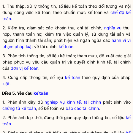
1. Thu thập, xử lý thông tin, số liệu kế toán theo đối tượng và nội
dung công việc kế toán, theo chuẩn mực kế toán
và
chế độ kế
toán
.
2. Kiểm tra, giám sát các khoản thu, chi tài chính,
nghĩa vụ
thu,
nộp, thanh toán nợ; kiểm tra việc quản lý, sử dụng tài sản và
nguồn hình thành tài sản; phát hiện và ngăn ngừa các
hành vi vi
phạm pháp luật
về tài chính,
kế toán
.
3. Phân tích thông tin, số liệu kế toán; tham mưu, đề xuất các giải
pháp phục vụ yêu cầu quản trị và quyết định kinh tế, tài chính
của
đơn vị kế toán
.
4. Cung cấp thông tin, số liệu
kế toán
theo quy định của pháp
luật
.
Điều 5. Yêu cầu
kế toán
1. Phản ánh đầy đủ
nghiệp vụ kinh tế, tài chính
phát sinh vào
chứng từ kế toán
, sổ kế toán và
báo cáo tài chính
.
2. Phản ánh kịp thời, đúng thời gian quy định thông tin, số liệu
kế
toán
.
3. Phản ánh rõ ràng, dễ hiểu và chính xác thông tin, số liệu
kế