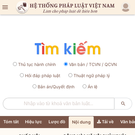

Thủ tục hành chính
Văn bản / TCVN / QCVN
Hỏi đáp pháp luật
Thuật ngữ pháp lý
Bản án/Quyết định
Án lệ

Tóm tắt
Hiệu lực
Lược đồ
Tải về
Văn bả
Nội dung