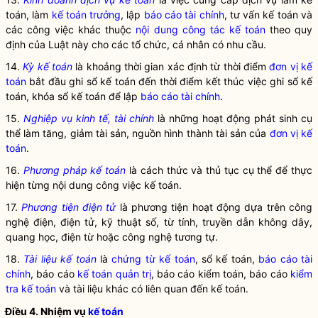
toán, làm
kế toán trưởng
, lập
báo cáo tài chính
, tư vấn kế toán và
các công việc khác thuộc
nội dung công tác kế toán
theo quy
định của Luật này cho các tổ chức, cá nhân có nhu cầu.
14.
Kỳ kế toán
là khoảng thời gian xác định từ thời điểm
đơn vị kế
toán
bắt đầu ghi sổ kế toán đến thời điểm kết thúc việc ghi sổ kế
toán, khóa sổ kế toán để lập
báo cáo tài chính
.
15.
Nghiệp vụ kinh tế, tài chính
là những hoạt động phát sinh cụ
thể làm tăng, giảm tài sản, nguồn hình thành tài sản của
đơn vị kế
toán
.
16.
Phương pháp kế toán
là cách thức và thủ tục cụ thể để thực
hiện từng nội dung công việc kế toán.
17.
Phương tiện điện tử
là phương tiện hoạt động dựa trên công
nghệ điện, điện tử, kỹ thuật số, từ tính, truyền dẫn không dây,
quang học, điện từ hoặc công nghệ tương tự.
18.
Tài liệu kế toán
là
chứng từ kế toán
, sổ kế toán,
báo cáo tài
chính
, báo cáo
kế toán quản trị
, báo cáo kiểm toán, báo cáo
kiểm
tra kế toán
và tài liệu khác có liên quan đến kế toán.
Điều 4. Nhiệm vụ
kế toán