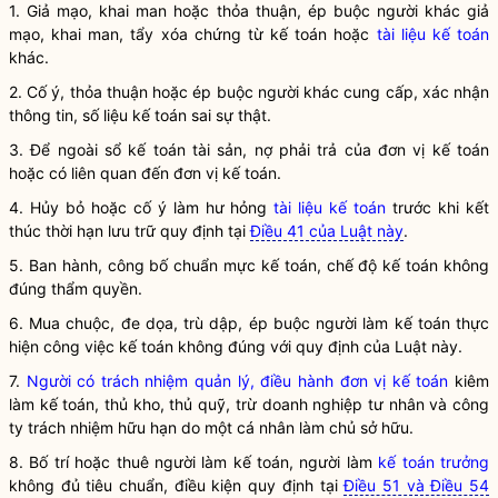
1. Giả mạo, khai man hoặc thỏa thuận, ép buộc người khác giả
mạo, khai man, tẩy xóa
chứng từ kế toán
hoặc
tài liệu kế toán
khác.
2. Cố ý, thỏa thuận hoặc ép buộc người khác cung cấp, xác nhận
thông tin, số liệu
kế toán
sai sự thật.
3. Để ngoài sổ kế toán tài sản, nợ phải trả của
đơn vị kế toán
hoặc có liên quan đến
đơn vị kế toán
.
4. Hủy bỏ hoặc cố ý làm hư hỏng
tài liệu kế toán
trước khi kết
thúc thời hạn lưu trữ quy định tại
Điều 41 của Luật này
.
5. Ban hành, công bố chuẩn mực kế toán,
chế độ kế toán
không
đúng thẩm
quyền
.
6. Mua chuộc, đe dọa, trù dập, ép buộc người làm
kế toán
thực
hiện công việc
kế toán
không đúng với quy định của Luật này.
7.
Người có trách nhiệm quản lý, điều hành đơn vị kế toán
kiêm
làm kế toán, thủ kho, thủ quỹ, trừ doanh nghiệp tư nhân và công
ty trách nhiệm hữu hạn do một cá nhân làm chủ sở hữu.
8. Bố trí hoặc thuê người làm kế toán, người làm
kế toán trưởng
không đủ tiêu chuẩn, điều kiện quy định tại
Điều 51 và Điều 54