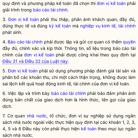
quy định và
phương pháp kế toán
đã chọn thì
đơn vị kế toán
phải
giải trình trong
báo cáo tài chính
.
3.
Đơn vị kế toán
phải thu thập, phản ánh khách quan, đầy đủ,
đúng thực tế và đúng
kỳ kế toán
mà
nghiệp vụ kinh tế, tài chính
phát sinh.
4.
Báo cáo tài chính
phải được lập và gửi cơ quan có thẩm
quyền
đầy đủ, chính xác và kịp thời. Thông tin, số liệu trong
báo cáo tài
chính
của
đơn vị kế toán
phải được công khai theo quy định tại
Điều 31 và Điều 32 của Luật này
.
5.
Đơn vị kế toán
phải sử dụng phương pháp đánh giá tài sản và
phân bổ các khoản thu, chi một cách thận trọng, không được làm
sai lệch kết quả hoạt động kinh tế, tài chính của
đơn vị kế toán
.
6. Việc lập và trình bày
báo cáo tài chính
phải bảo đảm phản ánh
đúng bản chất của giao dịch hơn là hình thức, tên gọi của giao
dịch.
7. Cơ quan
nhà nước
, tổ chức, đơn vị sự nghiệp sử dụng ngân
sách
nhà nước
ngoài việc thực hiện quy định tại các khoản 1, 2, 3,
4, 5 và 6 Điều này còn phải thực hiện
kế toán
theo mục lục ngân
sách
nhà nước
.