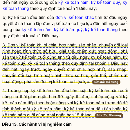
đến hết ngày cuối cùng của
kỳ kế toán năm
,
kỳ kế toán quý
,
kỳ
kế toán tháng
theo quy định tại khoản 1 Điều này;
b) Kỳ kế toán đầu tiên của
đơn vị kế toán khác
tính từ đầu ngày
quyết định thành lập đơn vị kế toán có hiệu lực đến hết ngày cuối
cùng của
kỳ kế toán năm
,
kỳ kế toán quý
,
kỳ kế toán tháng
theo
quy định tại khoản 1 Điều này.
3. Đơn vị kế toán khi bị chia, hợp nhất, sáp nhập, chuyển đổi loại
hình hoặc hình thức sở hữu, giải thể, chấm dứt hoạt động, phá
sản thì kỳ kế toán cuối cùng tính từ đầu ngày kỳ kế toán năm, kỳ
kế toán quý, kỳ kế toán tháng theo quy định tại khoản 1 Điều này
đến hết ngày trước ngày quyết định chia, hợp nhất, sáp nhập,
chuyển đổi loại hình hoặc hình thức sở hữu, giải thể, chấm dứt
hoạt động, phá sản đơn vị kế toán có hiệu lực.
Sửa đổi, Bổ sung
4. Trường hợp kỳ kế toán năm đầu tiên hoặc kỳ kế toán năm cuối
cùng có thời gian ngắn hơn 90 ngày thì được phép cộng với kỳ
kế toán năm tiếp theo hoặc cộng với kỳ kế toán năm trước đó để
tính thành một kỳ kế toán năm; kỳ kế toán năm đầu tiên hoặc kỳ
kế toán năm cuối cùng phải ngắn hơn 15 tháng.
Sửa đổi, Bổ sung
Điều 13. Các hành vi bị nghiêm cấm