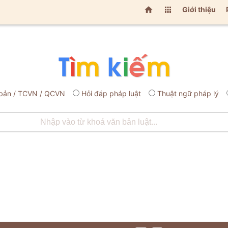


Giới thiệu
bản / TCVN / QCVN
Hỏi đáp pháp luật
Thuật ngữ pháp lý