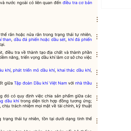
 và nước ngoài có liên quan đến
điều tra cơ bản
⋮
hể rắn hoặc nửa rắn trong trạng thái tự nhiên,
⋮
í than
,
dầu đá phiến hoặc dầu sét
,
khí đá phiến
ại.
t, điều tra về thành tạo địa chất và thành phần
⋮
tiềm năng, triển vọng dầu khí làm cơ sở cho việc
ầu khí
,
phát triển mỏ dầu khí
,
khai thác dầu khí
,
⋮
ết giữa
Tập đoàn Dầu khí Việt Nam
với
nhà thầu
⋮
ong đó có quy định việc chia sản phẩm giữa các
⋮
ng dầu khí
trong diện tích hợp đồng tương ứng;
 chịu trách nhiệm mọi mặt về tài chính, kỹ thuật
trạng thái tự nhiên, tồn tại dưới dạng tinh thể
⋮