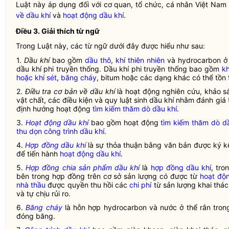
Luật này áp dụng đối với cơ quan, tổ chức, cá nhân Việt Nam
về dầu khí
và
hoạt động dầu khí
.
Điều 3. Giải thích từ ngữ
Trong Luật này, các từ ngữ dưới đây được hiểu như sau:
1.
Dầu khí
bao gồm
dầu thô
,
khí thiên nhiên
và hydrocarbon ở t
dầu khí
phi truyền thống.
Dầu khí
phi truyền thống bao gồm
kh
hoặc khí sét
,
băng cháy
, bitum hoặc các dạng khác có thể tồn t
2.
Điều tra cơ bản về dầu khí
là hoạt động nghiên cứu, khảo sá
vật chất, các điều kiện và quy luật sinh dầu khí nhằm đánh giá 
định hướng hoạt động
tìm kiếm thăm dò dầu khí
.
3.
Hoạt động dầu khí
bao gồm hoạt động
tìm kiếm thăm dò d
thu dọn công trình dầu khí
.
4.
Hợp đồng dầu khí
là sự thỏa thuận bằng văn bản được ký k
để tiến hành
hoạt động dầu khí
.
5.
Hợp đồng chia sản phẩm dầu khí
là
hợp đồng dầu khí
, tr
bên trong hợp đồng trên cơ sở sản lượng có được từ
hoạt độ
nhà thầu
được quyền thu hồi các
chi phí
từ sản lượng khai thác,
và tự chịu rủi ro.
6.
Băng cháy
là hỗn hợp hydrocarbon và nước ở thể rắn trong 
đóng băng.