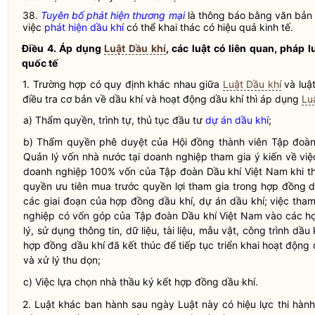
38.
Tuyên bố phát hiện thương mại
là thông báo bằng văn bản
việc
phát hiện dầu khí
có thể khai thác có hiệu quả kinh tế.
Điều 4. Áp dụng
Luật Dầu khí
, các luật có liên quan, pháp 
quốc tế
1. Trường hợp có quy định khác nhau giữa
Luật Dầu khí
và luậ
điều tra cơ bản về dầu khí
và
hoạt động dầu khí
thì áp dụng
Lu
a) Thẩm
quyền
, trình tự, thủ tục đầu tư
dự án dầu khí
;
b) Thẩm quyền phê duyệt của Hội đồng thành viên
Tập đoàn
Quản lý vốn nhà nước tại doanh nghiệp tham gia ý kiến về v
doanh nghiệp 100% vốn của
Tập đoàn Dầu khí Việt Nam
khi t
quyền ưu tiên mua trước
quyền lợi tham gia
trong
hợp đồng d
các giai đoạn của
hợp đồng dầu khí
,
dự án dầu khí
; việc tha
nghiệp có vốn góp của
Tập đoàn Dầu khí Việt Nam
vào các
h
lý, sử dụng thông tin, dữ liệu, tài liệu, mẫu vật, công trình dầ
hợp đồng dầu khí
đã kết thúc để tiếp tục triển khai
hoạt động 
và xử lý thu dọn;
c) Việc lựa chọn
nhà thầu
ký kết
hợp đồng dầu khí
.
2. Luật khác ban hành sau ngày Luật này có hiệu lực thi hà