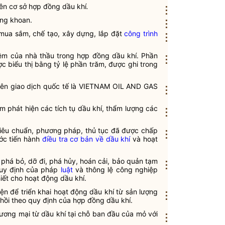
ên cơ sở
hợp đồng dầu khí
.
⋮
ếng khoan.
⋮
 mua sắm, chế tạo, xây dựng, lắp đặt
công trình
⋮
iệm của
nhà thầu
trong
hợp đồng dầu khí
. Phần
⋮
c biểu thị bằng tỷ lệ phần trăm, được ghi trong
ên giao dịch quốc tế là VIETNAM OIL AND GAS
⋮
 phát hiện các tích tụ dầu khí, thẩm lượng các
⋮
iêu chuẩn, phương pháp, thủ tục đã được chấp
⋮
ớc tiến hành
điều tra cơ bản về dầu khí
và
hoạt
phá bỏ, dỡ đi, phá hủy, hoán cải, bảo quản tạm
⋮
 quy định của pháp
luật
và
thông lệ công nghiệp
hiết cho
hoạt động dầu khí
.
iện để triển khai
hoạt động dầu khí
từ sản lượng
⋮
hồi theo quy định của
hợp đồng dầu khí
.
thương mại từ
dầu khí tại chỗ ban đầu
của mỏ với
⋮