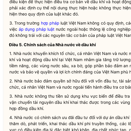
điều kiện để thực hiện
điều tra cơ bản về dầu khí
và
hoạt động
phải xác định cụ thể nội dung thực hiện hoặc không thực hiệ
hiện theo quy định của luật khác đó.
3. Trong trường
hợp pháp
luật Việt Nam không có quy định, cá
việc
áp dụng pháp luật
nước ngoài hoặc
thông lệ công nghiệp
đó không trái với các nguyên tắc cơ bản của pháp luật Việt Na
Điều 5. Chính sách của
Nhà nước
về
dầu khí
1.
Nhà nước
khuyến khích tổ chức, cá nhân Việt Nam và nước n
khí
và
hoạt động dầu khí
tại Việt Nam nhằm gia tăng trữ lượn
tiềm năng, các vùng nước sâu, xa bờ, góp phần bảo đảm an 
nước và bảo vệ quyền và lợi ích chính đáng của Việt Nam phù
2.
Nhà nước
bảo đảm
quyền
sở hữu đối với vốn đầu tư, tài s
chức, cá nhân Việt Nam và nước ngoài tiến hành
điều tra cơ bả
3.
Nhà nước
không thu tiền sử dụng khu vực biển để điều tra
vận chuyển tài nguyên dầu khí khai thác được trong các vùn
hợp đồng dầu khí
.
4.
Nhà nước
có chính sách ưu đãi đầu tư đối với
dự án dầu khí
thăm dò, phát triển,
khai thác dầu khí
phi truyền thống, các l
vực có điều kiện địa lý đặc biệt khó khăn, địa chất phức tạp,