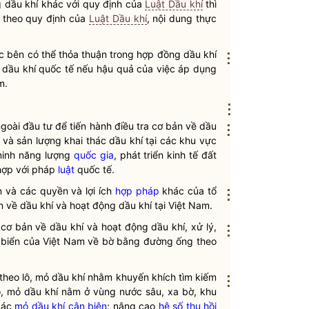
 dầu khí
khác với quy định của
Luật Dầu khí
thì
n theo quy định của
Luật Dầu khí
, nội dung thực
c bên có thể thỏa thuận trong
hợp đồng dầu khí
⋮
 dầu khí quốc tế
nếu hậu quả của việc áp dụng
m.
⋮
goài đầu tư để tiến hành
điều tra cơ bản về dầu
⋮
g và sản lượng
khai thác dầu khí
tại các khu vực
ninh năng lượng
quốc gia
, phát triển kinh tế đất
 hợp với pháp
luật
quốc tế.
ản và các
quyền
và lợi ích
hợp pháp
khác của tổ
⋮
n về dầu khí
và
hoạt động dầu khí
tại Việt Nam.
 cơ bản về dầu khí và
hoạt động dầu khí
, xử lý,
⋮
g biển của Việt Nam về bờ bằng đường ống theo
theo lô, mỏ dầu khí nhằm khuyến khích tìm kiếm
⋮
ô, mỏ dầu khí nằm ở vùng nước sâu, xa bờ, khu
 các
mỏ dầu khí cận biên
; nâng cao
hệ số thu hồi