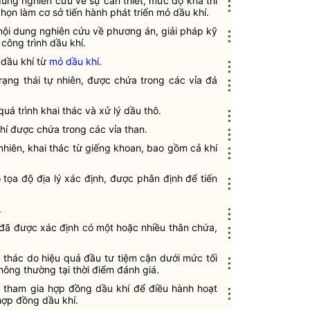
i dung nghiên cứu về sự cần thiết, mức độ khả thi
⋮
họn làm cơ sở tiến hành phát triển mỏ dầu khí.
c nội dung nghiên cứu về phương án, giải pháp kỹ
⋮
 công trình dầu khí.
 dầu khí từ
mỏ dầu khí
.
⋮
trạng thái tự nhiên, được chứa trong các vỉa đá
⋮
quá trình khai thác và xử lý
dầu thô
.
⋮
hí được chứa trong các vỉa than.
⋮
 nhiên, khai thác từ giếng khoan, bao gồm cả
khí
⋮
 tọa độ địa lý xác định, được phân định để tiến
⋮
.
⋮
t đã được xác định có một hoặc nhiều thân chứa,
⋮
i thác do hiệu quả đầu tư tiệm cận dưới mức tối
⋮
thông thường tại thời điểm đánh giá.
u
tham gia
hợp đồng dầu khí
để điều hành
hoạt
⋮
hợp đồng dầu khí
.