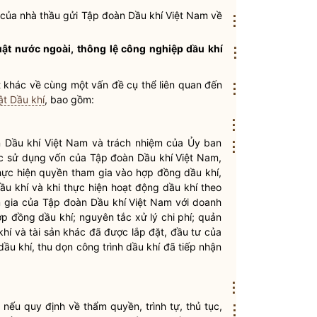
 của
nhà thầu
gửi
Tập đoàn Dầu khí Việt Nam
về
⋮
luật nước ngoài,
thông lệ công nghiệp dầu khí
⋮
t khác về cùng một vấn đề cụ thể liên quan đến
⋮
ật Dầu khí
, bao gồm:
⋮
 Dầu khí Việt Nam
và trách nhiệm của Ủy ban
⋮
iệc sử dụng vốn của
Tập đoàn Dầu khí Việt Nam
,
hực hiện quyền tham gia vào
hợp đồng dầu khí
,
ầu khí
và khi thực hiện
hoạt động dầu khí
theo
m gia của
Tập đoàn Dầu khí Việt Nam
với doanh
ợp đồng dầu khí
; nguyên tắc xử lý
chi phí
; quản
u khí và tài sản khác đã được lắp đặt, đầu tư của
dầu khí
,
thu dọn công trình dầu khí
đã tiếp nhận
⋮
nh nếu quy định về thẩm
quyền
, trình tự, thủ tục,
⋮