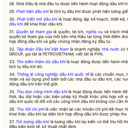
28.
Nhà thầu
là nhà đầu tư được tiến hành
hoạt động dầu khí
tr
29.
Phát hiện dầu khí
là tích tụ dầu khí được phát hiện bằng gi
30.
Phát triển mỏ dầu khí
là hoạt động lập kế hoạch, thiết kế,
dầu khí
để
khai thác dầu khí
.
31.
Quyền lợi tham gia
là quyền, lợi ích,
nghĩa vụ
và trách nh
quyền lợi tham gia
của mỗi bên
nhà thầu
tại từng thời điểm đượ
hợp đồng dầu khí
và giấy chứng nhận đăng ký đầu tư.
32.
Tập đoàn Dầu khí Việt Nam
là doanh nghiệp
nhà nước
có t
GROUP, gọi tắt là PETROVIETNAM, viết tắt là PVN.
33.
Tìm kiếm thăm dò dầu khí
là hoạt động được tiến hành nhằm
tích tụ dầu khí đó.
34.
Thông lệ công nghiệp dầu khí quốc tế
là các chuẩn mực, t
nhận và sử dụng phổ biến bởi các nhà đầu tư dầu khí, các nư
động dầu khí
trên thế giới.
35.
Thu dọn công trình dầu khí
là hoạt động được tiến hành để 
thời, lâu dài hoặc các biện pháp kỹ thuật khác phù hợp với
dầu khí quốc tế
đối với các công trình dầu khí không còn cần t
36.
Thu hồi chi phí
là việc nhận lại các khoản chi phí đã thực h
khai thác dầu khí
tại diện tích
hợp đồng dầu khí
được phép thu 
37.
Trữ lượng dầu khí
là lượng dầu khí dự kiến có thể thu hồi 
điều kiện kinh tế, kỹ thuật nhất định.