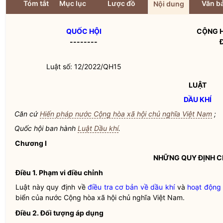
Tóm tắt
Mục lục
Lược đồ
Văn bả
Nội dung
QUỐC HỘI
CỘNG H
--------
Luật số: 12/2022/QH15
LUẬT
DẦU KHÍ
Căn cứ
Hiến pháp nước Cộng hòa xã hội chủ nghĩa Việt Nam
;
Quốc hội
ban hành
Luật Dầu khí
.
Chương I
NHỮNG QUY ĐỊNH 
Điều 1. Phạm vi điều chỉnh
Luật này quy định về
điều tra cơ bản về dầu khí
và
hoạt động 
biển của nước Cộng hòa xã hội chủ nghĩa Việt Nam.
Điều 2. Đối tượng áp dụng