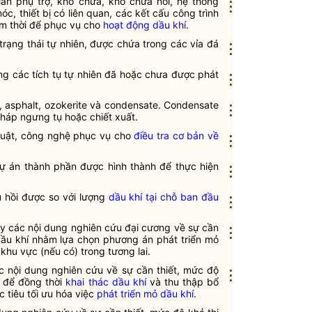
àn phụ trợ, kho chứa, kho chứa nổi, hệ thống
⋮
, thiết bị có liên quan, các kết cấu công trình
ạm thời để phục vụ cho
hoạt động dầu khí
.
trạng thái tự nhiên, được chứa trong các vỉa đá
⋮
ong các tích tụ tự nhiên đã hoặc chưa được phát
⋮
n, asphalt, ozokerite và condensate. Condensate
⋮
áp ngưng tụ hoặc chiết xuất.
thuật, công nghệ phục vụ cho
điều tra cơ bản về
⋮
dự án thành phần được hình thành để thực hiện
⋮
hu hồi được so với lượng
dầu khí tại chỗ ban đầu
⋮
 bày các nội dung nghiên cứu đại cương về sự cần
⋮
ỏ dầu khí nhằm lựa chọn phương án phát triển mỏ
khu vực (nếu có) trong tương lai.
 các nội dung nghiên cứu về sự cần thiết, mức độ
⋮
í để đồng thời
khai thác dầu khí
và thu thập bổ
c tiêu tối ưu hóa việc
phát triển mỏ dầu khí
.