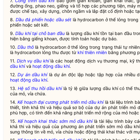
7.
Công trình dầu khí
bao gồm giàn khoan, giàn khai thác, gi
đường ống, phao neo, giếng và tổ hợp các phương tiện, máy móc
được chế tạo, xây dựng, chôn ngầm và lắp đặt cố định hoặc t
8.
Dầu đá phiến hoặc dầu sét
là hydrocarbon ở thể lỏng trong 
phiến hoặc sét kết.
9.
Dầu khí tại chỗ ban đầu
là lượng dầu khí tồn tại ban đầu tr
hiện bằng giếng khoan, được tính toán hoặc dự báo.
10.
Dầu thô
là hydrocarbon ở thể lỏng trong trạng thái tự nhiê
là hydrocarbon lỏng thu được từ
khí thiên nhiên
bằng phương ph
11.
Dịch vụ dầu khí
là các hoạt động dịch vụ thương mại, kỹ 
dầu khí
và
hoạt động dầu khí
.
12.
Dự án dầu khí
là dự án độc lập hoặc tập hợp của nhiều 
hoạt động dầu khí
.
13.
Hệ số thu hồi dầu khí
là tỷ lệ giữa lượng dầu khí có thể t
của mỏ, vỉa chứa.
14.
Kế hoạch đại cương phát triển mỏ dầu khí
là tài liệu trình
thiết, tính khả thi và hiệu quả sơ bộ của dự án phát triển m
phù hợp, có tính đến khả năng phát triển mở rộng của mỏ hoặc 
15.
Kế hoạch khai thác sớm mỏ dầu khí
là tài liệu trình bày
khả thi và hiệu quả của phương án phát triển sớm mỏ dầu kh
sung thông tin về mỏ, vỉa chứa hoặc động thái khai thác với mụ