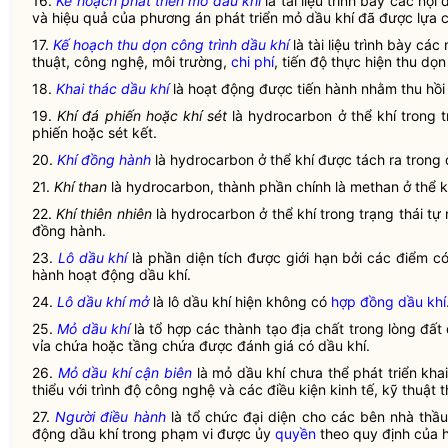
16.
Kế hoạch phát triển mỏ dầu khí
là tài liệu trình bày các nộ
và hiệu quả của phương án phát triển mỏ dầu khí đã được lựa c
17.
Kế hoạch thu dọn công trình dầu khí
là tài liệu trình bày cá
thuật, công nghệ, môi trường,
chi phí
, tiến độ thực hiện thu dọn
18.
Khai thác dầu khí
là hoạt động được tiến hành nhằm thu hồi
19.
Khí đá phiến hoặc khí sét
là hydrocarbon ở thể khí trong 
phiến hoặc sét kết.
20.
Khí đồng hành
là hydrocarbon ở thể khí được tách ra trong 
21.
Khí than
là hydrocarbon, thành phần chính là methan ở thể k
22.
Khí thiên nhiên
là hydrocarbon ở thể khí trong trạng thái tự
đồng hành
.
23.
Lô dầu khí
là phần diện tích được giới hạn bởi các điểm có
hành
hoạt động dầu khí
.
24.
Lô dầu khí mở
là lô dầu khí hiện không có
hợp đồng dầu khí
25.
Mỏ dầu khí
là tổ hợp các thành tạo địa chất trong lòng đấ
vỉa chứa hoặc tầng chứa được đánh giá có dầu khí.
26.
Mỏ dầu khí cận biên
là mỏ dầu khí chưa thể phát triển kha
thiểu với trình độ công nghệ và các điều kiện kinh tế, kỹ thuật 
27.
Người điều hành
là tổ chức đại diện cho các bên
nhà thầ
động dầu khí
trong phạm vi được ủy
quyền
theo quy định của