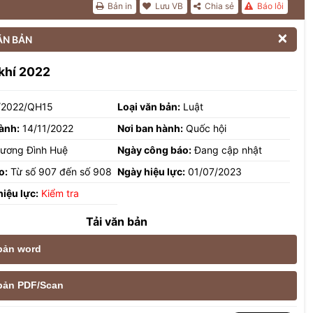
Bản in
Lưu VB
Chia sẻ
Báo lỗi

ĂN BẢN
khí 2022
/2022/QH15
Loại văn bản:
Luật
ành:
14/11/2022
Nơi ban hành:
Quốc hội
ương Đình Huệ
Ngày công báo:
Đang cập nhật
o:
Từ số 907 đến số 908
Ngày hiệu lực:
01/07/2023
hiệu lực:
Kiểm tra
Tải văn bản
 bản word
e bản PDF/Scan