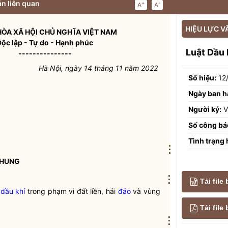
n liên quan
+
-
A
A
HIỆU LỰC V
ÒA XÃ HỘI CHỦ NGHĨA VIỆT NAM
Độc lập - Tự do - Hạnh phúc
Luật Dầu 
---------------
Hà Nội, ngày 14 tháng 11 năm 2022
Số hiệu:
12
Ngày ban h
Người ký:
V
Số công bá
Tình trạng 
⋮
CHUNG
⋮
Tải file
dầu khí
trong phạm vi đất liền, hải
đảo
và vùng
Tải fil
⋮