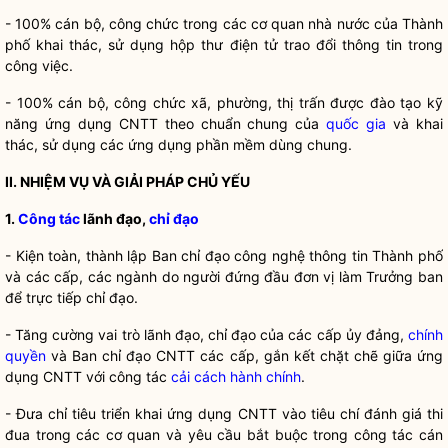
- 100% cán bộ, công chức trong các cơ quan
nhà nước
của Thành
phố khai thác, sử dụng hộp thư điện tử trao đổi thông tin trong
công việc.
- 100% cán bộ, công chức xã, phường, thị trấn được đào tạo kỹ
năng ứng dụng CNTT theo chuẩn chung của
quốc gia
và khai
thác, sử dụng các ứng dụng phần mềm dùng chung.
II. NHIỆM VỤ VÀ GIẢI PHÁP CHỦ YẾU
1.
Công tác
lãnh đạo,
chỉ đạo
- Kiện toàn, thành lập Ban
chỉ đạo
công nghệ thông tin Thành phố
và các cấp, các ngành do người đứng đầu đơn vị làm Trưởng ban
để trực tiếp
chỉ đạo
.
- Tăng cường vai trò lãnh đạo,
chỉ đạo
của các cấp ủy đảng,
chính
quyền
và Ban
chỉ đạo
CNTT các cấp, gắn kết chặt chẽ giữa ứng
dụng CNTT với
công tác
cải cách hành chính
.
- Đưa chỉ tiêu triển khai ứng dụng CNTT vào tiêu chí đánh giá thi
đua trong các cơ quan và yêu cầu bắt buộc trong
công tác
cán