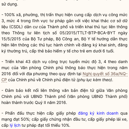
sử dụng.
- 100% xã, phường, thị trấn thực hiện cung cấp dịch vụ công mức
3, mức 4 trong lĩnh vực tư pháp gắn với việc khai thác cơ sở dữ
liệu (CSDL) dân cư của Thành phố và triển khai thủ tục liên thông
theo Thông tư liên tịch số 05/2015/TTLT-BTP-BCA-BYT ngày
15/5/2015 của Bộ Tư pháp, Bộ Công an, Bộ Y tế hướng dẫn thực
hiện liên thông các thủ tục hành chính về đăng ký khai sinh, đăng
ký thường trú, cấp thẻ bảo hiểm y tế cho trẻ em dưới 6 tuổi.
- Triển khai 43 dịch vụ công trực tuyến mức độ 3, 4 theo danh
mục của Văn phòng Chính phủ thông báo thực hiện trong năm
2016 đối với địa phương theo quy định tại
Nghị quyết số 36a/NQ-
CP
của Chính phủ về Chính phủ điện tử
(phụ lục kèm theo)
.
- Đảm bảo kết nối liên thông văn bản điện tử giữa Văn phòng
Chính phủ với UBND Thành phố (Văn phòng UBND Thành phố)
hoàn thành trước Quý II năm 2016.
- Phấn đấu thực hiện cấp giấy phép
đăng ký kinh doanh
qua
mạng đạt 50%; cấp giấy chứng nhận đầu tư, cấp giấy phép lái xe,
cấp
lý lịch
tư pháp đạt tối thiểu 10%.