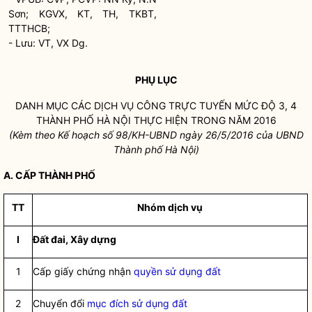
Sơn; KGVX, KT, TH, TKBT,
TTTHCB;
- Lưu: VT, VX Dg.
PHỤ LỤC
DANH MỤC CÁC DỊCH VỤ CÔNG TRỰC TUYẾN MỨC ĐỘ 3, 4
THÀNH PHỐ HÀ NỘI THỰC HIỆN TRONG NĂM 2016
(Kèm theo Kế hoạch số 98/KH-UBND ngày 26/5/2016 của UBND
Thành phố Hà Nội)
A. CẤP THÀNH PHỐ
TT
Nhóm dịch vụ
I
Đất đai, Xây dựng
1
Cấp giấy chứng nhận
quyền sử dụng đất
2
Chuyển đổi
mục đích sử dụng đất