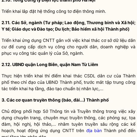
Triển khai lắp đặt hệ thống công tơ điện thông minh.
2.11. Các Sở, ngành (Tư pháp; Lao động, Thương binh và Xã hội;
Y tế; Giáo dục và Đào tạo; Du lịch; Bảo hiểm xã hội Thành phố)
Triển khai ứng dụng CNTT gắn với việc khai thác cơ sở dữ liệu dân
cư để cung cấp dịch vụ công cho người dân, doanh nghiệp và
phục vụ
công tác
quản lý của Sở, ngành.
2.12. UBND quận Long Biên, quận Nam Từ Liêm
Thực hiện triển khai thí điểm khai thác CSDL dân cư của Thành
phố theo
chỉ đạo
của UBND Thành phố, trước mắt tập trung
công
tác
triển khai hạ tầng, đào tạo chuẩn bị nhân lực,...
3. Các cơ quan truyền thông (báo, đài...) Thành phố
Chủ động phối hợp Sở Thông tin và Truyền thông trong việc xây
dựng chuyên trang, chuyên mục truyền thông, các phóng sự, tọa
đàm, hội nghị, hội thảo,... nhằm tuyên truyền sâu rộng các kế
hoạch, hoạt động ứng dụng CNTT trên
địa bàn
Thành phố đến
mọi tầng lớp
nhân dân
.