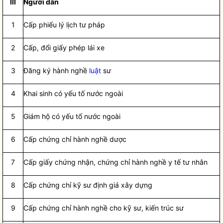
III
Người dân
1
Cấp phiếu lý lịch tư pháp
2
Cấp, đổi giấy phép lái xe
3
Đăng ký
hành nghề
luật
sư
4
Khai sinh có yếu tố nước ngoài
5
Giám hộ có yếu tố nước ngoài
6
Cấp chứng chỉ
hành nghề
dược
7
Cấp giấy chứng nhận, chứng chỉ
hành nghề
y tế tư nhân
8
Cấp chứng chỉ kỹ sư định giá xây dựng
9
Cấp chứng chỉ
hành nghề
cho kỹ sư, kiến trúc sư