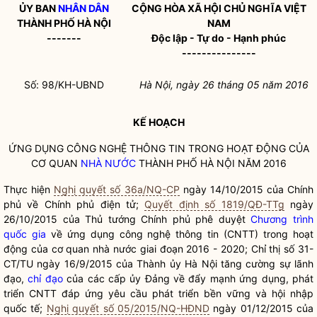
ỦY BAN
NHÂN DÂN
CỘNG HÒA XÃ HỘI CHỦ NGHĨA VIỆT
THÀNH PHỐ HÀ NỘI
NAM
-------
Độc lập - Tự do - Hạnh phúc
---------------
Số: 98/KH-UBND
Hà Nội, ngày 26 tháng 0
5 năm 2016
KẾ HOẠCH
ỨNG DỤNG CÔNG NGHỆ THÔNG TIN TRONG HOẠT ĐỘNG CỦA
CƠ QUAN
NHÀ NƯỚC
THÀNH PHỐ HÀ NỘI NĂM 2016
Thực hiện
Nghị quyết số 36a/NQ-CP
ngày 14/10/2015 của Chính
phủ về Chính phủ điện tử;
Quyết định số 1819/QĐ-TTg
ngày
26/10/2015 của Thủ tướng Chính phủ phê duyệt
Chương trình
quốc gia
về ứng dụng công nghệ thông tin (CNTT) trong hoạt
động của cơ quan
nhà nước
giai đoạn 2016 - 2020; Chỉ thị số 31-
CT/TU ngày 16/9/2015 của Thành ủy Hà Nội tăng cường sự lãnh
đạo,
chỉ đạo
của các cấp ủy Đảng về đẩy mạnh ứng dụng, phát
triển CNTT đáp ứng yêu cầu phát triển bền vững và hội nhập
quốc tế;
Nghị quyết số 05/2015/NQ-HĐND
ngày 01/12/2015 của