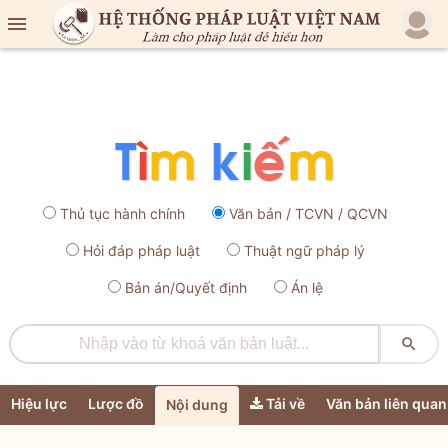

Thủ tục hành chính
Văn bản / TCVN / QCVN
Hỏi đáp pháp luật
Thuật ngữ pháp lý
Bản án/Quyết định
Án lệ

Hiệu lực
Lược đồ
Tải về
Văn bản liên quan
Nội dung