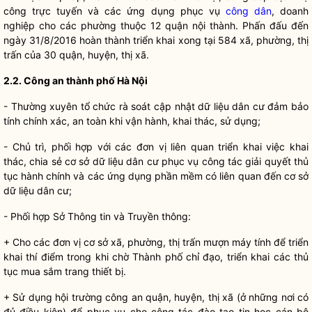
công trực tuyến và các ứng dụng phục vụ
công dân
, doanh
nghiệp cho các phường thuộc 12 quận nội thành. Phấn đấu đến
ngày 31/8/2016 hoàn thành triển khai xong tại 584 xã, phường, thị
trấn của 30 quận, huyện, thị xã.
2.2. Công an thành phố Hà Nội
- Thường xuyên tổ chức rà soát cập nhật dữ liệu dân cư đảm bảo
tính chính xác, an toàn khi vận hành, khai thác, sử dụng;
- Chủ trì, phối hợp với các đơn vị liên quan triển khai việc khai
thác, chia sẻ cơ sở dữ liệu dân cư phục vụ
công tác
giải quyết thủ
tục hành chính và các ứng dụng phần mềm có liên quan đến cơ sở
dữ liệu dân cư;
- Phối hợp Sở Thông tin và Truyền thông:
+ Cho các đơn vị cơ sở xã, phường, thị trấn mượn máy tính để triển
khai thí điểm trong khi chờ Thành phố
chỉ đạo
, triển khai các thủ
tục mua sắm trang thiết bị.
+ Sử dụng hội trường công an quận, huyện, thị xã (ở những nơi có
đủ điều kiện) để phục vụ cho
công tác
đào tạo tin học cán bộ