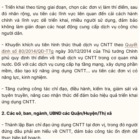
- Triển khai theo từng giai đoạn, chọn các đơn vị làm thí điểm, sau
đó nhân rộng, ưu tiên các lĩnh vực liên quan đến
cải cách hành
chính
và lĩnh vực dễ triển khai, nhiều người sử dụng, đảm bảo
không làm gián đoạn các hoạt động cung cấp dịch vụ công cho
người dân.
- Khuyến khích ưu tiên hình thức thuê dịch vụ CNTT theo
Quyết
định số 80/2014/QĐ-TTg
ngày 30/12/2014 của Thủ tướng Chính
phủ quy định thí điểm về thuê dịch vụ CNTT trong cơ quan
nhà
nước
. Đối với các dịch vụ cung cấp hạ tầng mạng, xây dựng phần
mềm, đào tạo kỹ năng ứng dụng CNTT... ưu tiên các đơn vị có
năng lực, kinh nghiệm.
- Tăng cường
công tác
chỉ đạo
, điều hành, kiểm tra, giám sát và
tuyên truyền, nâng cao nhận thức để đảm bảo hiệu quả triển khai
ứng dụng CNTT.
2. Các sở, ban, ngành, UBND các Quận/Huyện/Thị xã
- Thành lập Ban
chỉ đạo
ứng dụng CNTT tại đơn vị, trong đó người
đứng đầu phải am hiểu về CNTT, đảm bảo
công tác
ổn định để
thực hiện kế hoạch.