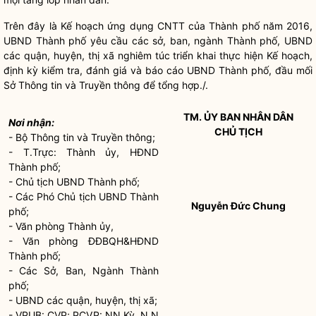
Trên đây là Kế hoạch ứng dụng CNTT của Thành phố năm 2016,
UBND Thành phố yêu cầu các sở, ban, ngành Thành phố, UBND
các quận, huyện, thị xã nghiêm túc triển khai thực hiện Kế hoạch,
định kỳ kiểm tra, đánh giá và báo cáo UBND Thành phố, đầu mối
Sở Thông tin và Truyền thông để tổng hợp./.
TM. ỦY BAN
NHÂN DÂN
Nơi nhận:
CHỦ TỊCH
- Bộ Thông tin và Truyền thông;
- T.Trực: Thành ủy, HĐND
Thành phố;
- Chủ tịch UBND Thành phố;
- Các Phó Chủ tịch UBND Thành
Nguyễn Đức Chung
phố;
- Văn phòng Thành ủy,
- Văn phòng ĐĐBQH&HĐND
Thành phố;
- Các Sở, Ban, Ngành Thành
phố;
- UBND các quận, huyện, thị xã;
- VPUB: CVP; PCVP: NN Kỳ, N.N