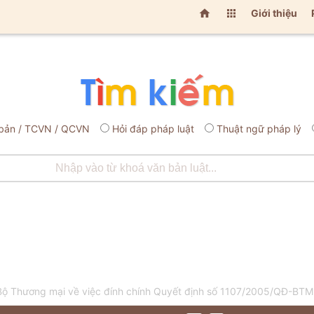


Giới thiệu
bản / TCVN / QCVN
Hỏi đáp pháp luật
Thuật ngữ pháp lý
ộ Thương mại về việc đính chính Quyết định số 1107/2005/QĐ-BT