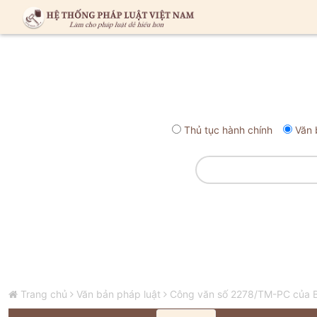
Thủ tục hành chính
Văn 
Trang chủ
Văn bản pháp luật
Công văn số 2278/TM-PC của B