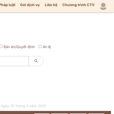
Pháp luật
Gói dịch vụ
Liên hệ
Chương trình CTV
Bản án/Quyết định
Án lệ

M ngày 20 tháng 4 năm 2005