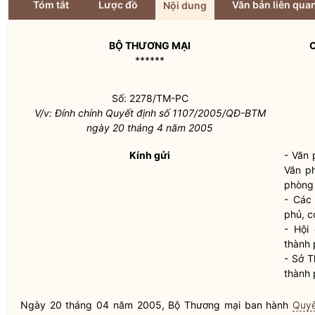
Tóm tắt
Lược đồ
Văn bản liên qua
Nội dung
BỘ THƯƠNG MẠI
C
******
Số: 2278/TM-PC
V/v: Đính chính Quyết định số 1107/2005/QĐ-BTM
ngày 20 tháng 4 năm 2005
Kính gửi
- Văn
Văn p
phòng 
- Các
phủ, c
- Hội
thành 
- Sở T
thành 
Ngày 20 tháng 04 năm 2005, Bộ Thương mại ban hành
Quyế