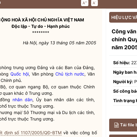
n
+
-
A
A
HIỆU LỰC V
ỘNG HOÀ XÃ HỘI CHỦ NGHĨA VIỆT NAM
Độc lập - Tự do - Hạnh phúc
Công văn
********
chính Qu
Hà Nội, ngày 13 tháng 05 năm 2005
năm 200
Số hiệu:
22
 phòng trung ương Đảng và các Ban của Đảng,
Ngày ban h
hòng
Quốc hội
, Văn phòng
Chủ tịch nước
, Văn
Chính phủ.
Người ký:
P
 Bộ, cơ quan ngang Bộ, cơ quan thuộc Chính
Số công bá
ơ quan khác ở Trung ương.
 đồng
nhân dân
, Ủy ban
nhân dân
các tỉnh,
Tình trạng 
phố trực thuộc Trung ương.
hương mại/ Sở Thương mại và Du lịch các tỉnh,
phố trực thuộc Trung ương.
Tải file
t định số 1107/2005/QĐ-BTM
về việc công bố