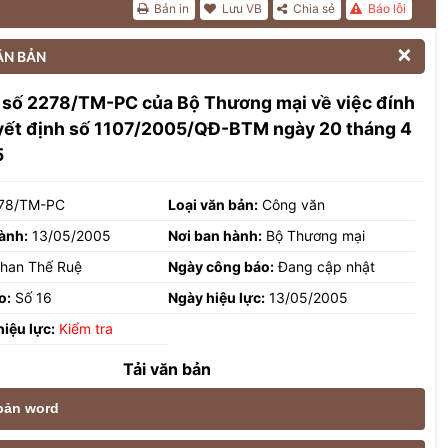
Bản in
Lưu VB
Chia sẻ
Báo lỗi

ĂN BẢN
 số 2278/TM-PC của Bộ Thương mại về việc đính
yết định số 1107/2005/QĐ-BTM ngày 20 tháng 4
5
78/TM-PC
Loại văn bản:
Công văn
ành:
13/05/2005
Nơi ban hành:
Bộ Thương mại
han Thế Ruệ
Ngày công báo:
Đang cập nhật
o:
Số 16
Ngày hiệu lực:
13/05/2005
hiệu lực:
Kiểm tra
Tải văn bản
 bản word