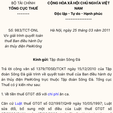
BỘ TÀI CHÍNH
CỘNG HÒA XÃ HỘI CHỦ NGHĨA VIỆT
TỔNG CỤC THUẾ
NAM
-------
Độc lập - Tự do - Hạnh phúc
---------------
Số: 983/TCT-DNL
Hà Nội, ngày 25 tháng 03 năm 2011
V/v giải trình quyết toán
thuế Ban điều hành Dự
án thủy điện PleiKrông
Kính gửi:
Tập đoàn Sông Đà
Trả lời công văn số 1379/TĐSĐ/TCKT ngày 15/12/2010 của Tập
đoàn Sông Đà giải trình về quyết toán thuế của Ban điều hành dự
án thủy điện PleiKrông trực thuộc Tập đoàn Sông Đà. Tổng cục
Thuế có ý kiến như sau:
1. Về tiền thuế GTGT đối với
chi phí
ăn ca.
Căn cứ
Luật
thuế GTGT số 02/1997/QH9 ngày 10/05/1997;
Luật
sửa đổi, bổ sung một số điều của
Luật
thuế GTGT số