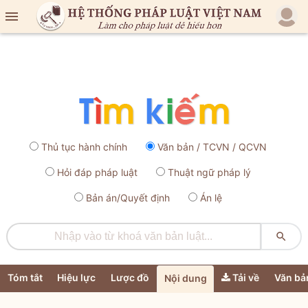

Thủ tục hành chính
Văn bản / TCVN / QCVN
Hỏi đáp pháp luật
Thuật ngữ pháp lý
Bản án/Quyết định
Án lệ

Tóm tắt
Hiệu lực
Lược đồ
Tải về
Văn bả
Nội dung