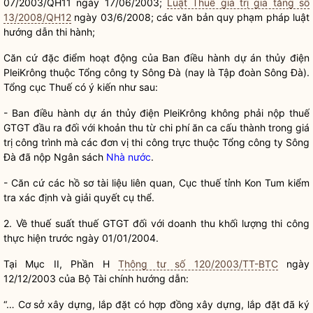
07/2003/QH11 ngày 17/06/2003;
Luật Thuế giá trị gia tăng số
13/2008/QH12
ngày 03/6/2008; các văn bản quy phạm pháp
luật
hướng dẫn thi hành;
Căn cứ đặc điểm hoạt động của Ban điều hành dự án thủy điện
PleiKrông thuộc Tổng công ty Sông Đà (nay là Tập đoàn Sông Đà).
Tổng cục Thuế có ý kiến như sau:
- Ban điều hành dự án thủy điện PleiKrông không phải nộp thuế
GTGT đầu ra đối với khoản thu từ
chi phí
ăn ca cấu thành trong giá
trị công trình mà các đơn vị thi công trực thuộc Tổng công ty Sông
Đà đã nộp Ngân sách
Nhà nước
.
- Căn cứ các hồ sơ tài liệu liên quan, Cục thuế tỉnh Kon Tum kiểm
tra xác định và giải quyết cụ thể.
2. Về thuế suất thuế GTGT đối với doanh thu khối lượng thi công
thực hiện trước ngày 01/01/2004.
Tại Mục II, Phần H
Thông tư số 120/2003/TT-BTC
ngày
12/12/2003 của Bộ Tài chính hướng dẫn:
“… Cơ sở xây dựng, lắp đặt có hợp đồng xây dựng, lắp đặt đã ký