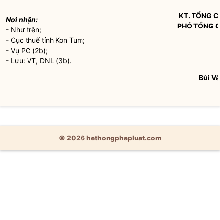
KT. TỔNG 
Nơi nhận:
PHÓ TỔNG 
- Như trên;
- Cục thuế tỉnh Kon Tum;
- Vụ PC (2b);
- Lưu: VT, DNL (3b).
Bùi V
© 2026 hethongphapluat.com