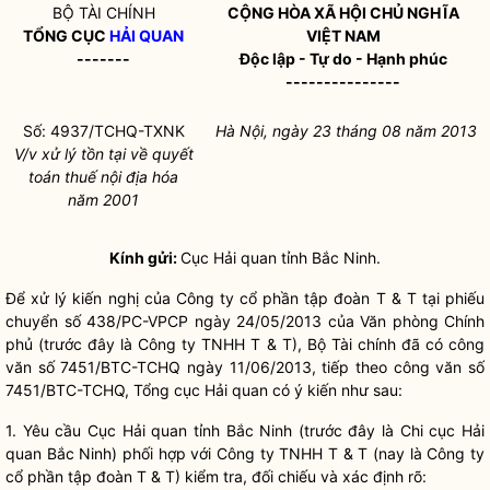
BỘ TÀI CHÍNH
CỘNG HÒA XÃ HỘI CHỦ NGHĨA
TỔNG CỤC
HẢI QUAN
VIỆT NAM
-------
Độc lập - Tự do - Hạnh phúc
---------------
Số: 4937/TCHQ-TXNK
Hà Nội, ngày 23 tháng 08 năm 2013
V/v xử lý tồn tại về quyết
toán thuế nội địa hóa
năm 2001
Kính gửi:
Cục
Hải quan
tỉnh Bắc Ninh.
Để xử lý kiến nghị của Công ty cổ phần tập đoàn T & T tại phiếu
chuyển số 438/PC-VPCP ngày 24/05/2013 của Văn phòng Chính
phủ (trước đây là Công ty TNHH T & T), Bộ Tài chính đã có công
văn số 7451/BTC-TCHQ ngày 11/06/2013, tiếp theo công văn số
7451/BTC-TCHQ, Tổng cục
Hải quan
có ý kiến như sau:
1. Yêu cầu Cục
Hải quan
tỉnh Bắc Ninh (trước đây là Chi cục
Hải
quan
Bắc Ninh) phối hợp với Công ty TNHH T & T (nay là Công ty
cổ phần tập đoàn T & T) kiểm tra, đối chiếu và xác định rõ: