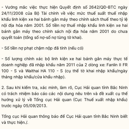
- Vướng mắc việc thực hiện Quyết định số 2642/QĐ-BTC ngày
24/11/2008 của Bộ Tài chính về việc mức thuế suất thuế nhập
khẩu linh kiện xe hai bánh gắn máy theo chính sách thuế theo tỷ lệ
nội địa hóa năm 2001. Số tiền nợ thuế nhập khẩu linh kiện xe hai
bánh gắn máy theo chính sách nội địa hóa năm 2001 do chưa
quyết toán (tổng số nợ-số nợ từng tờ khai).
- Số tiền nợ phạt chậm nộp đã tính (nếu có)
- Số lượng chính xác bộ linh kiện xe hai bánh gắn máy thực tế
doanh nghiệp đã nhập khẩu năm 2011 của 2 dòng xe: Fanlin II FR
100 - S và Waithai HA 110 - S (cụ thể tờ khai nhập khẩu/ngày
tháng nhập khẩu/cửa khẩu nhập).
2. Sau khi kiểm tra, xác minh, làm rõ, Cục
Hải quan
tỉnh Bắc Ninh
có trách nhiệm báo cáo các nội dung nêu trên và đề xuất cụ thể
hướng xử lý về Tổng cục
Hải quan
(Cục Thuế xuất nhập khẩu)
trước ngày 05/09/2013.
Tổng cục
Hải quan
thông báo để Cục
Hải quan
tỉnh Bắc Ninh biết
và thực hiện./.