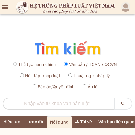

Thủ tục hành chính
Văn bản / TCVN / QCVN
Hỏi đáp pháp luật
Thuật ngữ pháp lý
Bản án/Quyết định
Án lệ

Hiệu lực
Lược đồ
Tải về
Văn bản liên quan
Nội dung