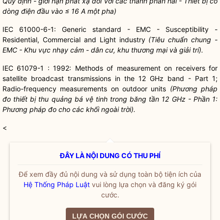
Quy định - giới hạn phát xạ đối với các thành phần hài - Thiết bị có
dòng điện đầu vào ≤ 16 A một pha)
IEC 61000-6-1: Generic standard - EMC - Susceptibility -
Residential, Commercial and Light industry
(Tiêu chuẩn chung -
EMC - Khu vực nhạy cảm - dân cư, khu thương mại và giải trí).
IEC 61079-1 : 1992: Methods of measurement on receivers for
satellite broadcast transmissions in the 12 GHz band - Part 1;
Radio-frequency measurements on outdoor units
(Phương pháp
đo thiết bị thu quảng bá vệ tinh trong băng tần 12 GHz - Phần 1:
Phương pháp đo cho các khối ngoài trời).
<
ĐÂY LÀ NỘI DUNG CÓ THU PHÍ
Để xem đầy đủ nội dung và sử dụng toàn bộ tiện ích của
Hệ Thống Pháp Luật
vui lòng lựa chọn và đăng ký gói
cước.
LỰA CHỌN GÓI CƯỚC