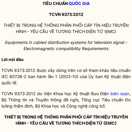
TIÊU CHUẨN
QUỐC GIA
TCVN 9373:2012
THIẾT BỊ TRONG HỆ THỐNG PHÂN PHỐI CÁP TÍN HIỆU TRUYỀN
HÌNH - YÊU CẦU VỀ TƯƠNG THÍCH ĐIỆN TỬ (EMC)
Equipments in cabled distribution systems for television signal -
Electromagnetic compatibility Requirements
Lời nói đầu
TCVN 9373:2012 được xây dừng trên cơ sở tham khảo tiêu chuẩn
IEC 60728-2 ban hành lần 1 (2002-10) của Ủy ban Kỹ thuật điện
quốc tế.
TCVN 9373:2012 do Viện Khoa học Kỹ thuật Bưu Điện
biên soạn
,
Bộ Thông tin và Truyền thông đề nghị, Tổng cục Tiêu chuẩn Đo
lường thẩm định, Bộ Khoa học và Công nghệ công bố.
THIẾT BỊ TRONG HỆ THỐNG PHÂN PHỐI CÁP TÍN HIỆU TRUYỀN
HÌNH - YÊU CẦU VỀ TƯƠNG THÍCH ĐIỆN TỬ (EMC)