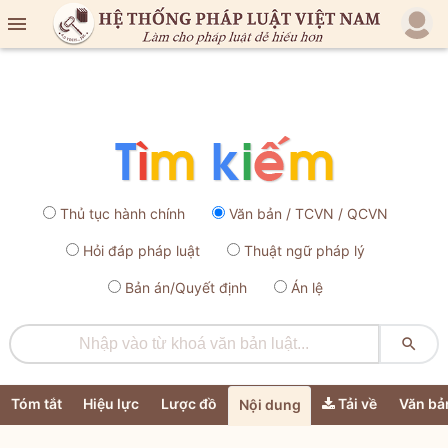

Thủ tục hành chính
Văn bản / TCVN / QCVN
Hỏi đáp pháp luật
Thuật ngữ pháp lý
Bản án/Quyết định
Án lệ

Tóm tắt
Hiệu lực
Lược đồ
Tải về
Văn bả
Nội dung