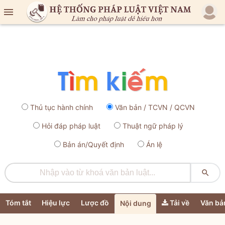

Thủ tục hành chính
Văn bản / TCVN / QCVN
Hỏi đáp pháp luật
Thuật ngữ pháp lý
Bản án/Quyết định
Án lệ

Tóm tắt
Hiệu lực
Lược đồ
Tải về
Văn bả
Nội dung