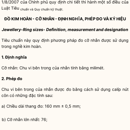
1/8/2007 của Chính phủ quy định chi tiết thi hành một số điều của
Luật Tiêu
chuẩn và Quy chuẩn kỹ thuật.
ĐỒ KIM HOÀN - CỠ NHẪN - ĐỊNH NGHĨA, PHÉP ĐO VÀ KÝ HIỆU
Jewellery-Ring sizes- Definition, measurement and designation
Tiêu chuẩn này quy định phương pháp đo cỡ nhẫn được sử dụng
trong nghề kim hoàn.
1. Định nghĩa
Cỡ nhẫn: Chu vi bên trong của nhẫn tính bằng milimét.
2. Phép đo
Chu vi bên trong của nhẫn được đo bằng cách sử dụng calíp nút
côn có những đặc tính sau:
a) Chiều dài thang đo: 160 mm ± 0,5 mm;
b) Cỡ nhẫn lớn nhất: 76;