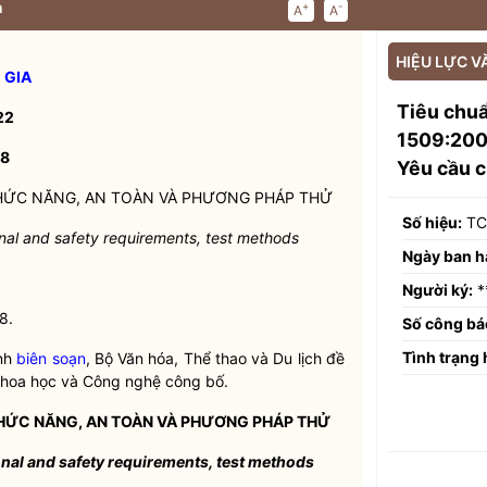
n
+
-
A
A
HIỆU LỰC V
 GIA
Tiêu chu
22
1509:2008
08
Yêu cầu c
U CHỨC NĂNG, AN TOÀN VÀ PHƯƠNG PHÁP THỬ
Số hiệu:
TC
nal and safety requirements, test methods
Ngày ban h
Người ký:
*
8.
Số công bá
Tình trạng 
inh
biên soạn
, Bộ Văn hóa, Thể thao và Du lịch đề
 Khoa học và Công nghệ công bố.
U CHỨC NĂNG, AN TOÀN VÀ PHƯƠNG PHÁP THỬ
nal and safety requirements, test methods