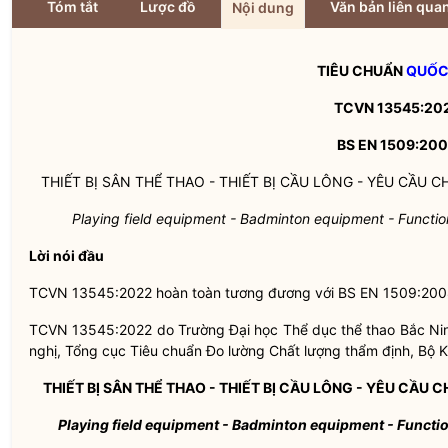
Tóm tắt
Lược đồ
Văn bản liên qua
Nội dung
TIÊU CHUẨN
QUỐC
TCVN 13545:20
BS EN 1509:20
THIẾT BỊ SÂN THỂ THAO - THIẾT BỊ CẦU LÔNG - YÊU CẦ
Playing field equipment - Badminton equipment -
Functio
Lời nói đầu
TCVN 13545:2022 hoàn toàn tương đương với BS EN 1509:200
TCVN 13545:2022 do Trường Đại học Thể dục thể thao Bắc N
nghị, Tổng cục Tiêu chuẩn Đo lường Chất lượng thẩm định, Bộ
THIẾT BỊ SÂN THỂ THAO - THIẾT BỊ CẦU LÔNG - YÊU CẦ
Playing field equipment - Badminton equipment -
Functio