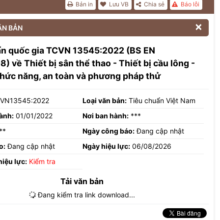
Bản in
Lưu VB
Chia sẻ
Báo lỗi

ĂN BẢN
ẩn quốc gia TCVN 13545:2022 (BS EN
) về Thiết bị sân thể thao - Thiết bị cầu lông -
hức năng, an toàn và phương pháp thử
VN13545:2022
Loại văn bản:
Tiêu chuẩn Việt Nam
ành:
01/01/2022
Nơi ban hành:
***
**
Ngày công báo:
Đang cập nhật
o:
Đang cập nhật
Ngày hiệu lực:
06/08/2026
hiệu lực:
Kiểm tra
Tải văn bản
Đang kiểm tra link download...