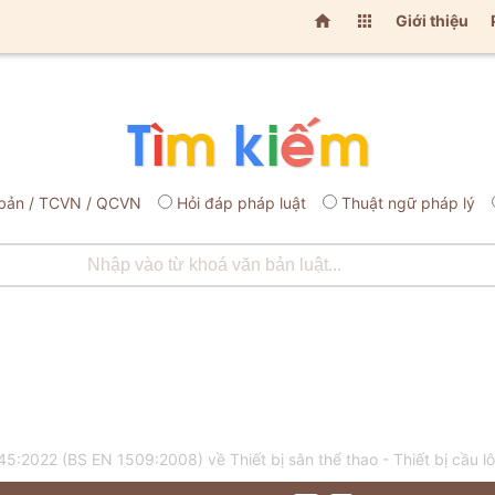


Giới thiệu
bản / TCVN / QCVN
Hỏi đáp pháp luật
Thuật ngữ pháp lý
:2022 (BS EN 1509:2008) về Thiết bị sân thể thao - Thiết bị cầu 