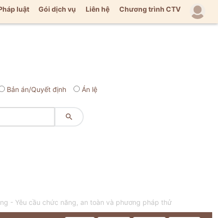
Pháp luật
Gói dịch vụ
Liên hệ
Chương trình CTV
Bản án/Quyết định
Án lệ

lông - Yêu cầu chức năng, an toàn và phương pháp thử