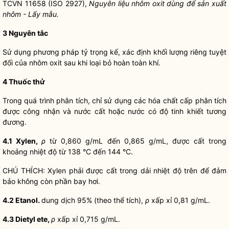
TCVN 11658 (ISO 2927),
Nguyên liệu nhôm oxit dùng để sản xuất
nhôm - L
ấ
y mẫu.
3
Nguyên tắc
Sử dụng phương pháp tỷ trọng kế, xác định khối lượng riêng tuyệt
đối của nhôm oxit sau khi loại bỏ hoàn toàn khí.
4
Thuốc thử
Trong quá trình phân tích, chỉ sử dụng các hóa chất cấp phân tích
được công nhận và nước cất hoặc nước có độ tinh khiết tương
đương.
4.1
Xylen,
ρ
từ 0,860 g/mL đến 0,865 g/mL, được cất trong
khoảng nhiệt độ từ 138 °C đến 144 °C.
CHÚ THÍCH: Xylen phải được cất trong dải nhiệt độ trên để đảm
bảo không còn phần bay hơi.
4.2
Etanol.
dung dịch 95% (theo thể tích),
ρ
xấp xỉ 0,81 g/mL.
4.3
Dietyl ete,
ρ
xấp xỉ 0,715 g/mL.