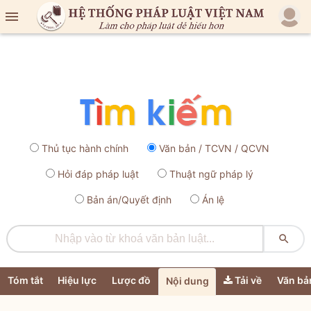

Thủ tục hành chính
Văn bản / TCVN / QCVN
Hỏi đáp pháp luật
Thuật ngữ pháp lý
Bản án/Quyết định
Án lệ

Tóm tắt
Hiệu lực
Lược đồ
Tải về
Văn bả
Nội dung