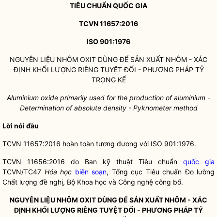
TIÊU CHUẨN
QUỐC GIA
TCVN 116
57:20
16
ISO 901:1976
NGUYÊN LIỆU NHÔM OXIT DÙNG ĐỂ SẢN XUẤT NHÔM - XÁC
ĐỊNH KHỐI LƯỢNG RIÊNG TUYỆT ĐỐI - PHƯƠNG PHÁP TỶ
TRỌNG KẾ
Aluminium oxide primarily used for the production of aluminium -
Determination of absolute density
-
Pyknometer method
Lời nói đầu
TCVN 11657:2016 hoàn toàn tương đương với ISO 901:1976.
TCVN 11656:2016 do Ban kỹ thuật Tiêu chuẩn
quốc gia
TCVN/TC47
Hóa học
biên soạn
, Tổng cục Tiêu chuẩn Đo lường
Chất lượng đề nghị, Bộ Khoa học và Công nghệ công bố.
NGUYÊN LIỆU NHÔM OXIT DÙNG Đ
Ể
SẢN XU
Ấ
T NHÔM
-
XÁC
ĐỊNH KH
Ố
I LƯỢNG RIÊNG TUYỆT ĐỐI - PHƯƠNG PHÁP TỶ