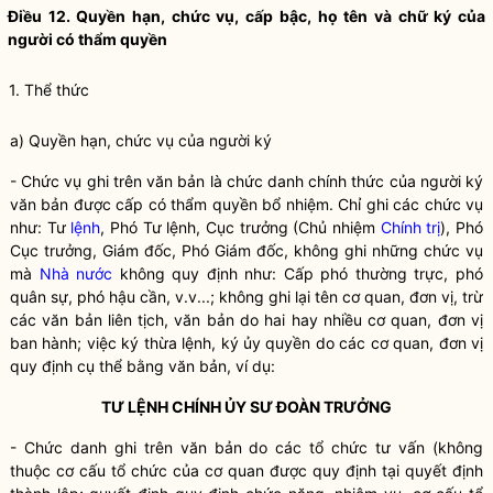
Điều 12.
Quyền
hạn, chức vụ, cấp bậc, họ tên và chữ ký của
người có thẩm
quyền
1. Thể thức
a)
Quyền
hạn, chức vụ của người ký
- Chức vụ ghi trên văn bản là chức danh chính thức của người ký
văn bản được cấp có thẩm
quyền
bổ nhiệm. Chỉ ghi các chức vụ
như: Tư
lệnh
, Phó Tư
lệnh
, Cục trưởng (Chủ nhiệm
Chính trị
), Phó
Cục trưởng, Giám đốc, Phó Giám đốc, không ghi những chức vụ
mà
Nhà nước
không quy định như: Cấp phó thường trực, phó
quân sự, phó hậu cần, v.v...; không ghi lại tên cơ quan, đơn vị, trừ
các văn bản liên tịch, văn bản do hai hay nhiều cơ quan, đơn vị
ban hành; việc ký thừa
lệnh
, ký ủy
quyền
do các cơ quan, đơn vị
quy định cụ thể bằng văn bản, ví dụ:
TƯ LỆNH CHÍNH ỦY SƯ ĐOÀN TRƯỞNG
- Chức danh ghi trên văn bản do các tổ chức tư vấn (không
thuộc cơ cấu tổ chức của cơ quan được quy định tại quyết định