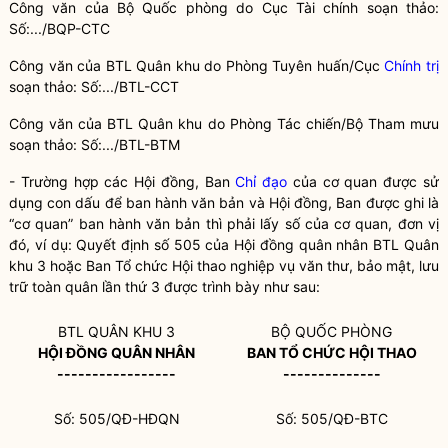
Công văn của Bộ Quốc phòng do Cục Tài chính soạn thảo:
Số:.../BQP-CTC
Công văn của BTL Quân khu do Phòng Tuyên huấn/Cục
Chính trị
soạn thảo: Số:.../BTL-CCT
Công văn của BTL Quân khu do Phòng Tác chiến/Bộ Tham mưu
soạn thảo: Số:.../BTL-BTM
- Trường hợp các Hội đồng, Ban
Chỉ đạo
của cơ quan được sử
dụng con dấu để ban hành văn bản và Hội đồng, Ban được ghi là
“cơ quan” ban hành văn bản thì phải lấy số của cơ quan, đơn vị
đó, ví dụ: Quyết định số 505 của Hội đồng quân nhân BTL Quân
khu 3 hoặc Ban Tổ chức Hội thao nghiệp vụ văn thư, bảo mật, lưu
trữ toàn quân lần thứ 3 được trình bày như sau:
BTL QUÂN KHU 3
BỘ QUỐC PHÒNG
HỘI Đ
Ồ
NG QU
Â
N NHÂN
BAN T
Ổ
CHỨC HỘI THAO
-----------------
--------------
Số: 505/QĐ-HĐQN
Số: 505/QĐ-BTC