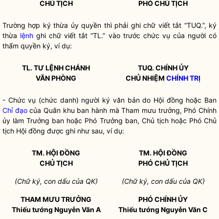
CH
Ủ
TỊCH
PHÓ CHỦ TỊCH
Trường hợp ký thừa ủy
quyền
thì phải ghi chữ viết tắt “TUQ.”, ký
thừa
lệnh
ghi chữ viết tắt “TL.” vào trước chức vụ của người có
thẩm
quyền
ký, ví dụ:
TL. TƯ LỆNH CHÁNH
TUQ. CHÍNH ỦY
VĂN PHÒNG
CHỦ NHIỆM
CHÍNH TRỊ
- Chức vụ (chức danh) người ký văn bản do Hội đồng hoặc Ban
Chỉ đạo
của Quân khu ban hành mà Tham mưu trưởng, Phó Chính
ủy làm Trưởng ban hoặc Phó Trưởng ban, Chủ tịch hoặc Phó Chủ
tịch Hội đồng được ghi như sau, ví dụ:
TM. HỘI ĐỒNG
TM. HỘI ĐỒNG
CHỦ TỊCH
PHÓ CHỦ TỊCH
(Chữ k
ý
, con dấu của QK)
(Chữ ký, con dấu của QK)
THAM MƯU TRƯỞNG
PHÓ CHÍNH ỦY
Thiếu tướng
Nguyễn Văn A
Thiếu tướng Nguyễn Văn
C