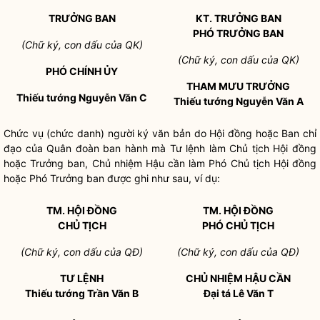
TRƯỞNG BAN
KT. TRƯỞNG BAN
PHÓ TRƯỞNG BAN
(Chữ ký, con dấu của QK)
(Chữ k
ý
, con dấu của QK)
PHÓ CHÍNH ỦY
THAM MƯU TRƯỞNG
Thiếu tướng Nguyễn Văn
C
Thiếu tướng Nguyễn Văn A
Chức vụ (chức danh) người ký văn bản do Hội đồng hoặc Ban
chỉ
đạo
của Quân đoàn ban hành mà Tư lệnh làm Chủ tịch Hội đồng
hoặc Trưởng ban, Chủ nhiệm Hậu cần làm Phó Chủ tịch Hội đồng
hoặc Phó Trưởng ban được ghi như sau, ví dụ:
TM. HỘI Đ
Ồ
NG
TM. HỘI ĐỒNG
CH
Ủ
TỊCH
PHÓ CHỦ TỊCH
(Chữ ký, con dấu của QĐ)
(Chữ k
ý
, con dấu của QĐ)
TƯ LỆNH
CHỦ NHIỆM HẬU CẦN
Thiếu tướng Trần Văn B
Đ
ạ
i tá Lê Văn T