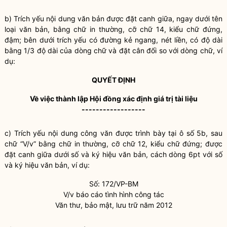
b) Trích yếu nội dung văn bản được đặt canh giữa, ngay dưới tên
loại văn bản, bằng chữ in thường, cỡ chữ 14, kiểu chữ đứng,
đậm; bên dưới trích yếu có đường kẻ ngang, nét liền, có độ dài
bằng 1/3 độ dài của dòng chữ và đặt cân đối so với dòng chữ, ví
dụ:
QUYẾT ĐỊNH
V
ề việc thành lập Hội đồng xác định giá trị tài liệu
------------------
c) Trích yếu nội dung công văn được trình bày tại ô số 5b, sau
chữ “V/v” bằng chữ in thường, cỡ chữ 12, kiểu chữ đứng; được
đặt canh giữa dưới số và ký hiệu văn bản, cách dòng 6pt với số
và ký hiệu văn bản, ví dụ:
Số: 172/VP-BM
V/v báo cáo tình hình
công tác
Văn thư, bảo mật, lưu trữ năm 2012