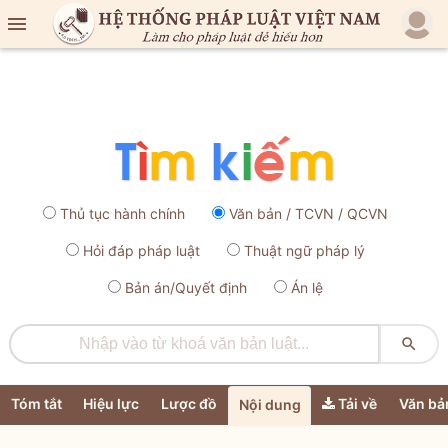

Thủ tục hành chính
Văn bản / TCVN / QCVN
Hỏi đáp pháp luật
Thuật ngữ pháp lý
Bản án/Quyết định
Án lệ

Tóm tắt
Hiệu lực
Lược đồ
Tải về
Văn bả
Nội dung