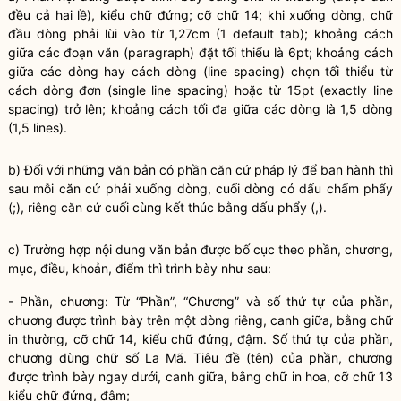
đều cả hai lề), kiểu chữ đứng; cỡ chữ 14; khi xuống dòng, chữ
đầu dòng phải lùi vào từ 1,27cm (1 default tab); khoảng cách
giữa các đoạn văn (paragraph) đặt tối thiểu là 6pt; khoảng cách
giữa các dòng hay cách dòng (line spacing) chọn tối thiểu từ
cách dòng đơn (single line spacing) hoặc từ 15pt (exactly line
spacing) trở lên; khoảng cách tối đa giữa các dòng là 1,5 dòng
(1,5 lines).
b) Đối với những văn bản có phần căn cứ pháp lý để ban hành thì
sau mỗi căn cứ phải xuống dòng, cuối dòng có dấu chấm phẩy
(;), riêng căn cứ cuối cùng kết thúc bằng dấu phẩy (,).
c) Trường hợp nội dung văn bản được bố cục theo phần, chương,
mục, điều, khoản, điểm thì trình bày như sau:
- Phần, chương: Từ “Phần”, “Chương” và số thứ tự của phần,
chương được trình bày trên một dòng riêng, canh giữa, bằng chữ
in thường, cỡ chữ 14, kiểu chữ đứng, đậm. Số thứ tự của phần,
chương dùng chữ số La Mã. Tiêu đề (tên) của phần, chương
được trình bày ngay dưới, canh giữa, bằng chữ in hoa, cỡ chữ 13
kiểu chữ đứng, đậm;