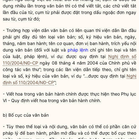
dụng nhiều lần trong văn bản thì có thể viết tắt, các chữ viết tắt
lần đầu của từ, cụm từ phải được đặt trong dấu ngoặc đơn ngay
sau từ, cụm từ đó;
- Trường hợp viện dẫn văn bản có liên quan thì viện dẫn lần đầu
phải ghi đầy đủ tên loại văn bản; số, ký hiệu văn bản, ngày,
tháng, năm ban hành; tên cơ quan, đơn vị ban hành, trích yếu nội
dung văn bản (đối với luật và
pháp lệnh
chỉ ghi tên loại và tên
của luật,
pháp lệnh
), ví dụ: được quy định tại
Nghị định số
110/2004/NĐ-CP
ngày 08 tháng 4 năm 2004 của Chính phủ về
công tác
văn thư”; trong các lần viện dẫn tiếp theo, chỉ ghi tên
loại và số, ký hiệu của văn bản, ví dụ “...được quy định tại
Nghị
định số 110/2004/NĐ-CP
”;
- Viết hoa trong văn bản hành chính được thực hiện theo Phụ lục
VI - Quy định viết hoa trong văn bản hành chính.
b) Bố cục của văn bản
- Tùy theo thể loại và nội dung, văn bản có thể có phần căn cứ
pháp lý để ban hành, phần mở đầu và có thể được bố cục theo