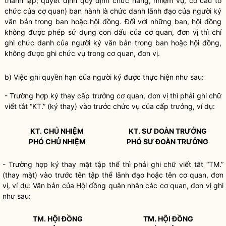
thành lập; quyết định quy định chức năng, nhiệm vụ, cơ cấu tổ
chức của cơ quan) ban hành là chức danh lãnh đạo của người ký
văn bản trong ban hoặc hội đồng. Đối với những ban, hội đồng
không được phép sử dụng con dấu của cơ quan, đơn vị thì chỉ
ghi chức danh của người ký văn bản trong ban hoặc hội đồng,
không được ghi chức vụ trong cơ quan, đơn vị.
b) Việc ghi
quyền
hạn của người ký được thực hiện như sau:
- Trường hợp ký thay cấp trưởng cơ quan, đơn vị thì phải ghi chữ
viết tắt “KT.” (ký thay) vào trước chức vụ của cấp trưởng, ví dụ:
KT. CHỦ NHIỆM
KT. SƯ ĐOÀN TRƯỞNG
PHÓ CHỦ NHIỆM
PHÓ SƯ ĐOÀN TRƯỞNG
- Trường hợp ký thay mặt tập thể thì phải ghi chữ viết tắt “TM.”
(thay mặt) vào trước tên tập thể lãnh đạo hoặc tên cơ quan, đơn
vị, ví dụ: Văn bản của Hội đồng quân nhân các cơ quan, đơn vị ghi
như sau:
TM. HỘI ĐỒNG
TM. HỘI ĐỒNG