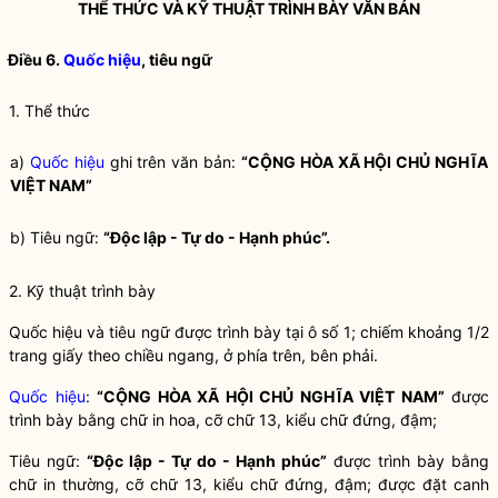
THỂ THỨC VÀ KỸ THUẬT TRÌNH BÀY VĂN BẢN
Điều 6.
Quốc hiệu
, tiêu ngữ
1. Thể thức
a)
Quốc hiệu
ghi trên văn bản:
“CỘNG HÒA XÃ HỘI CHỦ NGHĨA
VIỆT NAM”
b) Tiêu ngữ:
“Độc lập - Tự do - Hạnh phúc”.
2. Kỹ thuật trình bày
Quốc hiệu
và tiêu ngữ được trình bày tại ô số 1; chiếm khoảng 1/2
trang giấy theo chiều ngang, ở phía trên, bên phải.
Quốc hiệu
:
“CỘNG HÒA XÃ HỘI CHỦ NGHĨA VIỆT NAM”
được
trình bày bằng chữ in hoa, cỡ chữ 13, kiểu chữ đứng, đậm;
Tiêu ngữ:
“Độc lập - Tự do - Hạnh phúc”
được trình bày bằng
chữ in thường, cỡ chữ 13, kiểu chữ đứng, đậm; được đặt canh