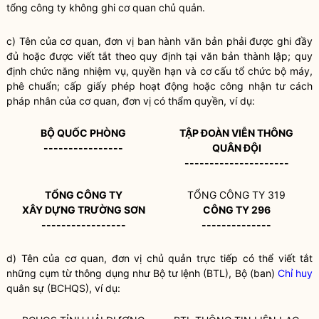
tổng công ty không ghi cơ quan chủ quản.
c) Tên của cơ quan, đơn vị ban hành văn bản phải được ghi đầy
đủ hoặc được viết tắt theo quy định tại văn bản thành lập; quy
định chức năng nhiệm vụ,
quyền
hạn và cơ cấu tổ chức bộ máy,
phê chuẩn; cấp giấy phép hoạt động hoặc công nhận tư cách
pháp nhân của cơ quan, đơn vị có thẩm
quyền
, ví dụ:
BỘ QUỐC PHÒNG
TẬP ĐOÀN VIỄN THÔNG
----------------
QUÂN ĐỘI
---------------------
TỔNG CÔNG TY
TỔNG CÔNG TY 319
XÂY DỰNG TRƯỜNG SƠN
CÔNG
T
Y 296
-----------------
--------------
d) Tên của cơ quan, đơn vị chủ quản trực tiếp có thể viết tắt
những cụm từ thông dụng như Bộ tư lệnh (BTL), Bộ (ban)
Chỉ huy
quân sự (BCHQS), ví dụ: