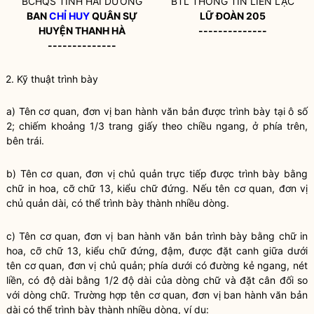
BCHQS TỈNH HẢI DƯƠNG
BTL THÔNG TIN LIÊN LẠC
BAN
CHỈ HUY
QUÂN SỰ
LỮ ĐOÀN 205
HUYỆN THANH HÀ
--------------
--------------
2. Kỹ thuật trình bày
a) Tên cơ quan, đơn vị ban hành văn bản được trình bày tại ô số
2; chiếm khoảng 1/3 trang giấy theo chiều ngang, ở phía trên,
bên trái.
b) Tên cơ quan, đơn vị chủ quản trực tiếp được trình bày bằng
chữ in hoa, cỡ chữ 13, kiểu chữ đứng. Nếu tên cơ quan, đơn vị
chủ quản dài, có thể trình bày thành nhiều dòng.
c) Tên cơ quan, đơn vị ban hành văn bản trình bày bằng chữ in
hoa, cỡ chữ 13, kiểu chữ đứng, đậm, được đặt canh giữa dưới
tên cơ quan, đơn vị chủ quản; phía dưới có đường kẻ ngang, nét
liền, có độ dài bằng 1/2 độ dài của dòng chữ và đặt cân đối so
với dòng chữ. Trường hợp tên cơ quan, đơn vị ban hành văn bản
dài có thể trình bày thành nhiều dòng, ví dụ: