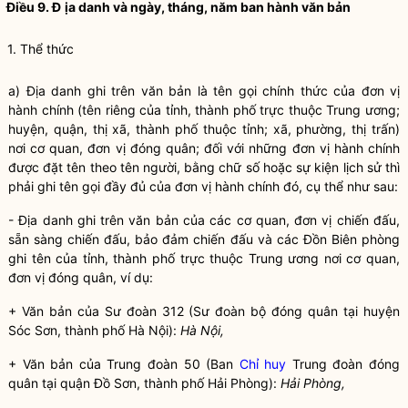
Điều 9. Đ
ị
a danh và ngày, tháng, năm ban hành văn bản
1. Thể thức
a) Địa danh ghi trên văn bản là tên gọi chính thức của đơn vị
hành chính (tên riêng của tỉnh, thành phố trực thuộc Trung ương;
huyện, quận, thị xã, thành phố thuộc tỉnh; xã, phường, thị trấn)
nơi cơ quan, đơn vị đóng quân; đối với những đơn vị hành chính
được đặt tên theo tên người, bằng chữ số hoặc sự kiện lịch sử thì
phải ghi tên gọi đầy đủ của đơn vị hành chính đó, cụ thể như sau:
- Địa danh ghi trên văn bản của các cơ quan, đơn vị chiến đấu,
sẵn sàng chiến đấu, bảo đảm chiến đấu và các Đồn Biên phòng
ghi tên của tỉnh, thành phố trực thuộc Trung ương nơi cơ quan,
đơn vị đóng quân, ví dụ:
+ Văn bản của Sư đoàn 312 (Sư đoàn bộ đóng quân tại huyện
Sóc Sơn, thành phố Hà Nội):
H
à
Nội,
+ Văn bản của Trung đoàn 50 (Ban
Chỉ huy
Trung đoàn đóng
quân tại quận Đồ Sơn, thành phố Hải Phòng):
Hải Phòng,