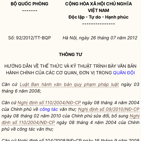
BỘ QUỐC PHÒNG
CỘNG HÒA XÃ HỘI CHỦ NGHĨA
-------
VIỆT NAM
Độc lập - Tự do - Hạnh phúc
---------------
Số: 92/2012/TT-BQP
Hà Nội, ngày
26
tháng
07
năm
2012
THÔNG TƯ
HƯỚNG DẪN VỀ THỂ THỨC VÀ KỸ THUẬT TRÌNH BÀY VĂN BẢN
HÀNH CHÍNH CỦA CÁC CƠ QUAN, ĐƠN VỊ TRONG
QUÂN ĐỘI
Căn cứ
Luật Ban hành văn bản quy phạm pháp luật
ngày 03
tháng 6 năm 2008;
Căn cứ
Nghị định số 110/2004/NĐ-CP
ngày 08 tháng 4 năm 2004
của Chính phủ về
công tác
văn thư;
Nghị định số 09/2010/NĐ-CP
ngày 08 tháng 02 năm 2010 của Chính phủ sửa đổi, bổ sung
Nghị
định số 110/2004/NĐ-CP
ngày 08 tháng 4 năm 2004 của Chính
phủ về
công tác
văn thư;
Căn cứ Nghị định số 104/2008/NĐ-CP ngày 16 tháng 9 năm 2008