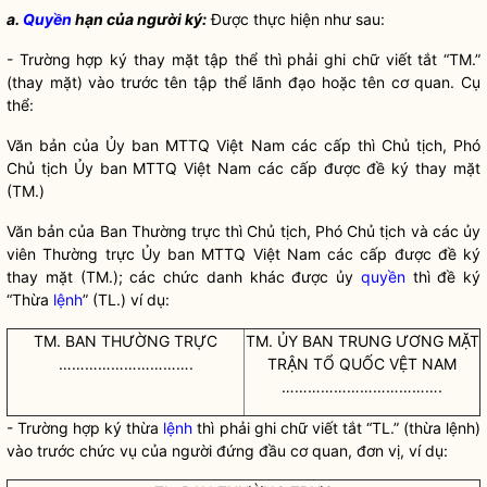
a.
Quyền
hạn của người k
ý
:
Được thực hiện như sau:
- Trường hợp ký thay mặt tập thể thì phải ghi chữ viết tắt “TM.”
(thay mặt) vào trước tên tập thể lãnh đạo hoặc tên cơ quan. Cụ
thể:
Văn bản của Ủy ban MTTQ Việt Nam các cấp thì Chủ tịch, Phó
Chủ tịch Ủy ban MTTQ Việt Nam các cấp được đề ký thay mặt
(TM.)
Văn bản của Ban Thường trực thì Chủ tịch, Phó Chủ tịch và các ủy
viên Thường trực Ủy ban MTTQ Việt Nam các cấp được đề ký
thay mặt (TM.); các chức danh khác được ủy
quyền
thì đề ký
“Thừa
lệnh
” (TL.) ví dụ:
TM. BAN THƯỜNG TRỰC
TM. ỦY BAN TRUNG ƯƠNG MẶT
………………………….
TRẬN TỔ QUỐC VỆT NAM
……………………………….
- Trường hợp ký thừa
lệnh
thì phải ghi chữ viết tắt “TL.” (thừa
lệnh
)
vào trước chức vụ của người đứng đầu cơ quan, đơn vị, ví dụ: