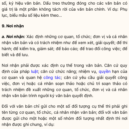
số, ký hiệu văn bản. Dấu treo thường đóng cho các văn bản có
giá trị là một phần không tách rời của văn bản chính. Ví dụ: Phụ
lục, biểu mẫu số liệu kèm theo...
9. Nơi nhận
a. Nơi nhận:
Xác định những cơ quan, tổ chức; đơn vị và cá nhân
nhận văn bản và có trách nhiệm như để xem xét, giải quyết; để thi
hành; để kiểm tra, giám sát; để báo cáo; để trao đổi công việc; để
biết và để lưu.
Nơi nhận phải được xác định cụ thể trong văn bản. Căn cứ quy
định của pháp
luật
; căn cứ chức năng; nhiệm vụ,
quyền
hạn của
cơ quan và quan hệ
công tác
; căn cứ yêu cầu giải quyết công
việc, đơn vị hoặc cá nhân soạn thảo hoặc chủ trì soạn thảo có
trách nhiệm đề xuất những cơ quan, tổ chức, đơn vị và cá nhân
nhận văn bản trình người ký văn bản quyết định.
Đối với văn bản chỉ gửi cho một số đối tượng cụ thể thì phải ghi
tên từng cơ quan, tổ chức, cá nhân nhận văn bản; đối với văn bản
được gửi cho một hoặc một số nhóm đối tượng nhất định thì nơi
nhận được ghi chung, ví dụ: