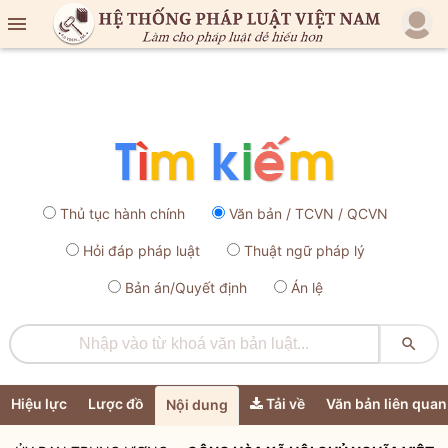

Thủ tục hành chính
Văn bản / TCVN / QCVN
Hỏi đáp pháp luật
Thuật ngữ pháp lý
Bản án/Quyết định
Án lệ

Hiệu lực
Lược đồ
Tải về
Văn bản liên quan
Nội dung