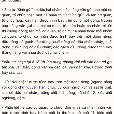
đứng, đậm.
- Sau từ “Kính gửi” có dấu hai chấm; nếu công văn gửi cho một cơ
quan, tổ chức hoặc một cá nhân thì từ “Kính gửi” và tên cơ quan,
tổ chức hoặc cá nhân được trình bày trên cùng một dòng; trường
hợp công văn gửi cho hai cơ quan, tổ chức hoặc cá nhân trở lên
thì xuống dòng; tên mỗi cơ quan, tổ chức, cá nhân hoặc mỗi nhóm
cơ quan, tổ chức, cá nhân được trình bày trên một dòng riêng,
đầu dòng có gạch đầu dòng, cuối dòng có dấu chấm phẩy, cuối
dòng cuối cùng có dấu chấm; các gạch đầu dòng được trình bày
thẳng hàng với nhau dưới dấu hai chấm.
Phần nơi nhận tại ô s
ố
9b (áp dụng chung đối với văn bản có gh
i
tên
l
oạ
i
văn bản, công văn và các loại văn bản khác) được trình
bày như sau:
- Từ “Nơi nhận” được trình bày trên một dòng riêng (ngang hàng
với dòng chữ “
quyền
hạn, chức vụ của người ký” và sát lề trái),
sau có dấu hai chấm, bằng chữ in thường, cỡ chữ 12, kiểu chữ
nghiêng, đậm;
- Phần liệt kê các cơ quan, tổ chức, đơn vị và cá nhân nhận văn
bản được trình bày bằng chữ in thường, cỡ chữ 11, kiểu chữ