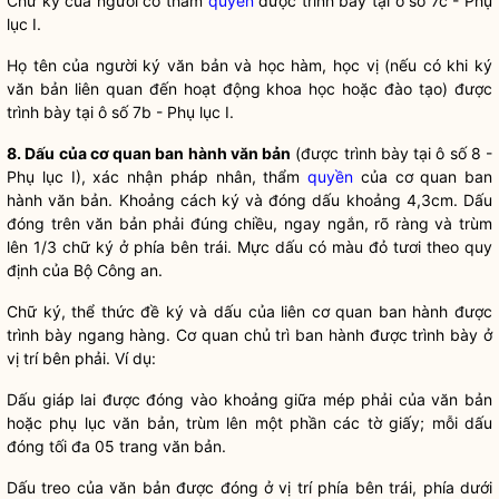
Chữ ký của người có thẩm
quyền
được trình bày tại ô số 7c - Phụ
lục I.
Họ tên của người ký văn bản và học hàm, học vị (nếu có khi ký
văn bản liên quan đến hoạt động khoa học hoặc đào tạo) được
trình bày tại ô số 7b - Phụ lục I.
8. Dấu của cơ quan ban hành văn bản
(được trình bày tại ô số 8 -
Phụ lục I), xác nhận pháp nhân, thẩm
quyền
của cơ quan ban
hành văn bản. Khoảng cách ký và đóng dấu khoảng 4,3cm. Dấu
đóng trên văn bản phải đúng chiều, ngay ngắn, rõ ràng và trùm
lên 1/3 chữ ký ở phía bên trái. Mực dấu có màu đỏ tươi theo quy
định của Bộ Công an.
Chữ ký, thể thức đề ký và dấu của liên cơ quan ban hành được
trình bày ngang hàng. Cơ quan chủ trì ban hành được trình bày ở
vị trí bên phải. Ví dụ:
Dấu giáp lai được đóng vào khoảng giữa mép phải của văn bản
hoặc phụ lục văn bản, trùm lên một phần các tờ giấy; mỗi dấu
đóng tối đa 05 trang văn bản.
Dấu treo của văn bản được đóng ở vị trí phía bên trái, phía dưới