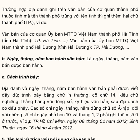
Trường hợp địa danh ghi trên văn bản của cơ quan thành phố
thuộc tỉnh mà tên thành phố trùng với tên tỉnh thì ghi thêm hai chữ
thành phố (TP.), ví dụ:
Văn bản của cơ quan Ủy ban MTTQ Việt Nam thành phố Hà Tĩnh
(tỉnh Hà Tĩnh):
TP. Hà T
ĩ
nh,
...;
Văn bản của Ủy ban MTTQ Việt
Nam thành phố Hải Dương (tỉnh Hải Dương):
TP. Hải Dương,
…
b. Ngày, tháng, năm ban hành văn bản:
Là ngày, tháng, năm văn
bản được ban hành.
c. Cách trình bày:
Địa danh và ngày, tháng, năm ban hành văn bản phải được viết
đầy đủ; trình bày bằng chữ in thường, cỡ chữ 14, kiểu chữ
nghiêng, thẳng hàng với dòng số, ký hiệu văn bản; sau địa danh
có dấu phẩy. Các số chỉ ngày, tháng, năm dùng chữ số Ả-rập; đối
với những số chỉ ngày nhỏ hơn 10 và tháng 1, 2 phải ghi thêm số 0
ở trước, Ví dụ:
TP.Hồ Chí Minh, ngày 08 tháng 02 năm 2012; Bình
Thuận, ngày 16 tháng 4 năm 2012
.
5. Tên loại và trích yếu nội dung của văn bản