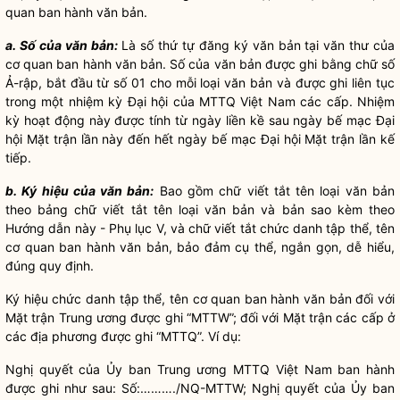
quan ban hành văn bản.
a. Số của văn bản:
Là số thứ tự đăng ký văn bản tại văn thư của
cơ quan ban hành văn bản. Số của văn bản được ghi bằng chữ số
Ả-rập, bắt đầu từ số 01 cho mỗi loại văn bản và được ghi liên tục
trong một nhiệm kỳ Đại hội của MTTQ Việt Nam các cấp. Nhiệm
kỳ hoạt động này được tính từ ngày liền kề sau ngày bế mạc Đại
hội Mặt trận lần này đến hết ngày bế mạc Đại hội Mặt trận lần kế
tiếp.
b. Ký hiệu của văn bản:
Bao gồm chữ viết tắt tên loại văn bản
theo bảng chữ viết tắt tên loại văn bản và bản sao kèm theo
Hướng dẫn này - Phụ lục V, và chữ viết tắt chức danh tập thể, tên
cơ quan ban hành văn bản, bảo đảm cụ thể, ngắn gọn, dễ hiểu,
đúng quy định.
Ký hiệu chức danh tập thể, tên cơ quan ban hành văn bản đối với
Mặt trận Trung ương được ghi “MTTW”; đối với Mặt trận các cấp ở
các địa phương được ghi “MTTQ”. Ví dụ:
Nghị quyết
của Ủy ban Trung ương MTTQ Việt Nam ban hành
được ghi như sau: Số:………./NQ-MTTW;
Nghị quyết
của Ủy ban