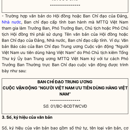
---------------
- Trường hợp văn bản do Hội đồng hoặc Ban
Chỉ đạo
của Đảng,
Nhà nước
, Ban
chỉ đạo
cấp tỉnh ban hành mà MTTQ Việt Nam
tham gia làm Trưởng Ban, Phó Trưởng Ban, Chủ tịch hoặc Phó Chủ
tịch Hội đồng thì phải sử dụng Tên văn bản của Hội đồng hoặc
Ban
Chỉ đạo
của Đảng,
Nhà nước
, Ban
chỉ đạo
cấp tỉnh. Ví dụ: Văn
bản Báo cáo của Ban
Chỉ đạo
Trung ương Cuộc vận động “Người
Việt Nam ưu tiên dùng hàng Việt Nam” do Phó Chủ tịch kiêm Tổng
Thư ký Ủy ban Trung ương MTTQ Việt Nam ký với tư cách Phó
Trưởng Ban Thường trực Ban
Chỉ đạo
cuộc vận động được trình
bày như sau:
BAN
CHỈ ĐẠO
TRUNG ƯƠNG
CUỘC VẬN ĐỘNG “NGƯỜI VIỆT NAM ƯU TIÊN DÙNG HÀNG VIỆT
NAM”
---------------
Số: 01/BC-BCĐTWCVĐ
3. Số, ký hiệu của văn bản
Số, ký hiệu của văn bản bao gồm số thứ tự, tên loại văn bản, cơ