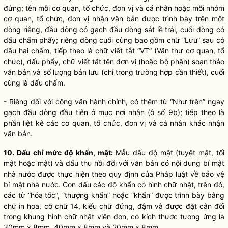
đứng; tên mỗi cơ quan, tổ chức, đơn vị và cá nhân hoặc mỗi nhóm
cơ quan, tổ chức, đơn vị nhận văn bản được trình bày trên một
dòng riêng, đầu dòng có gạch đầu dòng sát lề trái, cuối dòng có
dấu chấm phẩy; riêng dòng cuối cùng bao gồm chữ “Lưu” sau có
dấu hai chấm, tiếp theo là chữ viết tắt “VT” (Văn thư cơ quan, tổ
chức), dấu phẩy, chữ viết tắt tên đơn vị (hoặc bộ phận) soạn thảo
văn bản và số lượng bản lưu (chỉ trong trường hợp cần thiết), cuối
cùng là dấu chấm.
- Riêng đối với công văn hành chính, có thêm từ “Như trên” ngay
gạch đầu dòng đầu tiên ở mục nơi nhận (ô số 9b); tiếp theo là
phần liệt kê các cơ quan, tổ chức, đơn vị và cá nhân khác nhận
văn bản.
10. Dấu chỉ mức độ khẩn, mật:
Mẫu dấu độ mật (tuyệt mật, tối
mật hoặc mật) và dấu thu hồi đối với văn bản có nội dung bí mật
nhà nước
được thực hiện theo quy định của Pháp
luật
về bảo vệ
bí mật
nhà nước
. Con dấu các độ khẩn có hình chữ nhật, trên đó,
các từ “hỏa tốc”, “thượng khẩn” hoặc “khẩn” được trình bày bằng
chữ in hoa, cỡ chữ 14, kiểu chữ đứng, đậm và được đặt cân đối
trong khung hình chữ nhật viên đơn, có kích thước tương ứng là
30mm x 8mm, 40mm x 8mm và 20mm x 8mm.