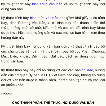
kỹ thuật trình bày
hình thức văn bản
và kỹ thuật trình bày nội
dung văn bản.
Kỹ thuật trình bày
hình thức văn bản
bao gồm: khổ giấy, kiểu trình
bày, định lề trang văn bản, vị trí trình bày các thành phần thể
thức, phông chữ, cỡ chữ, kiểu chữ và các chi tiết trình bày khác
được thực hiện theo hướng dẫn và các phụ lục ban hành kèm theo
hướng dẫn này.
Kỹ thuật trình bày nội dung văn bản gồm: kỹ thuật trình bày bố
cục chung của văn bản; kỹ thuật trình bày bố cục Phần, Chương,
Mục, Điều, Khoản, Điểm; cách đặt câu, cách sử dụng ngôn ngữ
trong văn bản.
Kỹ thuật trình bày này chỉ áp dụng với các văn bản
chỉ đạo
, hướng
dẫn của cơ quan Ủy ban MTTQ Việt Nam các cấp, không áp dụng
đối với văn bản được in thành sách, in trên báo, tạp chí và các loại
ấn phẩm khác.
Phần II
CÁC THÀNH PHẦN, THỂ THỨC, NỘI DUNG VĂN BẢN