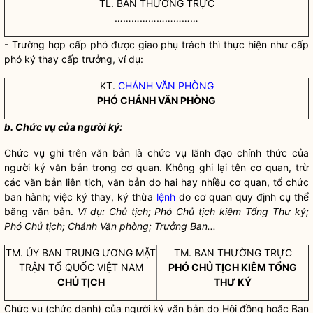
TL. BAN THƯỜNG TRỰC
…………………………
- Trường hợp cấp phó được giao phụ trách thì thực hiện như cấp
phó ký thay cấp trưởng, ví dụ:
KT.
CHÁNH VĂN PHÒNG
PHÓ
CHÁNH VĂN PHÒNG
b. Chức vụ của người k
ý
:
Chức vụ ghi trên văn bản là chức vụ lãnh đạo chính thức của
người ký văn bản trong cơ quan. Không ghi lại tên cơ quan, trừ
các văn bản liên tịch, văn bản do hai hay nhiều cơ quan, tổ chức
ban hành; việc ký thay, ký thừa
lệnh
do cơ quan quy định cụ thể
bằng văn bản.
Ví dụ: Chủ tịch; Ph
ó
Chủ tịch kiêm T
ổ
ng Thư ký;
Phó Chủ tịch; Ch
á
nh Văn phòng; Trưởng Ban...
TM. ỦY BAN TRUNG ƯƠNG MẶT
TM. BAN THƯỜNG TRỰC
TRẬN TỔ QUỐC VIỆT NAM
PHÓ CHỦ TỊCH KIÊM TỔNG
CHỦ TỊCH
THƯ KÝ
Chức vụ (chức danh) của người ký văn bản do Hội đồng hoặc Ban