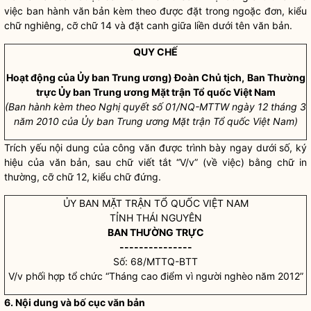
việc ban hành văn bản kèm theo được đặt trong ngoặc đơn, kiểu
chữ nghiêng, cỡ chữ 14 và đặt canh giữa liền dưới tên văn bản.
QUY CHẾ
Hoạt động của Ủy ban Trung ương) Đoàn Chủ tịch,
Ban Thường
trực Ủy ban Trung ương Mặt trận Tổ quốc Việt Nam
(Ban hành kèm theo
Nghị quyết
số 01/NQ-MTTW ngày 12 tháng 3
năm 2010 của Ủy ban Trung ương Mặt trận Tổ quốc Việt Nam)
Trích yếu nội dung của công văn được trình bày ngay dưới số, ký
hiệu của văn bản, sau chữ viết tắt “V/v” (về việc) bằng chữ in
thường, cỡ chữ 12, kiểu chữ đứng.
ỦY BAN MẶT TRẬN TỔ QUỐC VIỆT NAM
TỈNH THÁI NGUYÊN
BAN THƯỜNG TRỰC
---------------
Số: 68/MTTQ-BTT
V/v phối hợp tổ chức “Tháng cao điểm vì người nghèo năm 2012”
6. Nội dung và bố cục văn bản