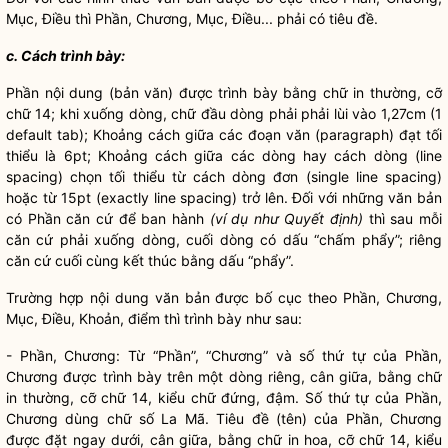
Mục, Điều thì Phần, Chương, Mục, Điều... phải có tiêu đề.
c. Cách trình bày:
Phần nội dung (bản văn) được trình bày bằng chữ in thường, cỡ
chữ 14; khi xuống dòng, chữ đầu dòng phải phải lùi vào 1,27cm (1
default tab); Khoảng cách giữa các đoạn văn (paragraph) đạt tối
thiểu là 6pt; Khoảng cách giữa các dòng hay cách dòng (line
spacing) chọn tối thiểu từ cách dòng đơn (single line spacing)
hoặc từ 15pt (exactly line spacing) trở lên. Đối với những văn bản
có Phần căn cứ để ban hành
(ví dụ như Quyết định)
thì sau mỗi
căn cứ phải xuống dòng, cuối dòng có dấu “chấm phẩy”; riêng
căn cứ cuối cùng kết thúc bằng dấu “phẩy”.
Trường hợp nội dung văn bản được bố cục theo Phần, Chương,
Mục, Điều, Khoản, điểm thì trình bày như sau:
- Phần, Chương: Từ “Phần”, “Chương” và số thứ tự của Phần,
Chương được trình bày trên một dòng riêng, cân giữa, bằng chữ
in thường, cỡ chữ 14, kiểu chữ đứng, đậm. Số thứ tự của Phần,
Chương dùng chữ số La Mã. Tiêu đề (tên) của Phần, Chương
được đặt ngay dưới, cân giữa, bằng chữ in hoa, cỡ chữ 14, kiểu