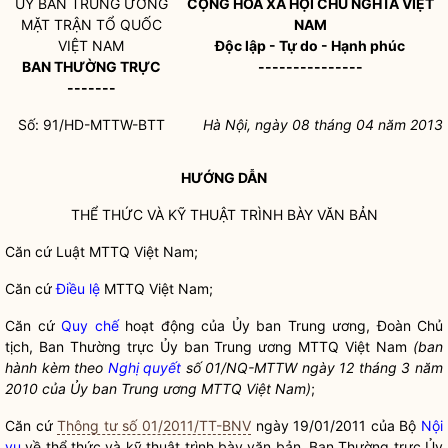
ỦY BAN TRUNG ƯƠNG
CỘNG HÒA XÃ HỘI CHỦ NGHĨA VIỆT
MẶT TRẬN TỔ QUỐC
NAM
VIỆT NAM
Độc lập - Tự do - Hạnh phúc
BAN THƯỜNG TRỰC
---------------
-------
Số: 91/HD-MTTW-BTT
Hà Nội, ngày
08
tháng
04
năm
2013
HƯỚNG DẪN
THỂ THỨC VÀ KỸ THUẬT TRÌNH BÀY VĂN BẢN
Căn cứ Luật MTTQ Việt Nam;
Căn cứ
Điều lệ
MTTQ Việt Nam;
Căn cứ
Quy chế
hoạt động của Ủy ban Trung ương, Đoàn Chủ
tịch, Ban Thường trực Ủy ban Trung ương MTTQ Việt Nam
(ban
hành kèm theo
Nghị quyết
số 01/NQ-MTTW ngày 12 tháng 3 năm
2010 của Ủy ban Trung ương MTTQ Việt Nam)
;
Căn cứ
Thông tư số 01/2011/TT-BNV
ngày 19/01/2011 của Bộ
Nội
vụ
về thể thức và kỹ thuật trình bày văn bản, Ban Thường trực Ủy