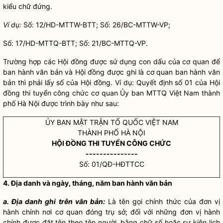
kiểu chữ đứng.
Ví dụ:
Số: 12/HD-MTTW-BTT; Số: 26/BC-MTTW-VP;
Số: 17/HD-MTTQ-BTT; Số: 21/BC-MTTQ-VP.
Trường hợp các Hội đồng được sử dụng con dấu của cơ quan để
ban hành văn bản và Hội đồng được ghi là cơ quan ban hành văn
bản thì phải lấy số của Hội đồng. Ví dụ: Quyết định số 01 của Hội
đồng thi tuyển công chức cơ quan Ủy ban MTTQ Việt Nam thành
phố Hà Nội được trình bày như sau:
ỦY BAN MẶT TRẬN TỔ QUỐC VIỆT NAM
THÀNH PHỐ HÀ NỘI
HỘI ĐỒNG THI TUYỂN CÔNG CHỨC
---------------
Số: 01/QĐ-HĐTTCC
4. Địa danh và ngày, tháng, năm ban hành văn bản
a. Địa danh ghi trên văn bản:
Là tên gọi chính thức của đơn vị
hành chính nơi cơ quan đóng trụ sở; đối với những đơn vị hành
chính được đặt tên theo tên người, bằng chữ số hoặc sự kiện lịch