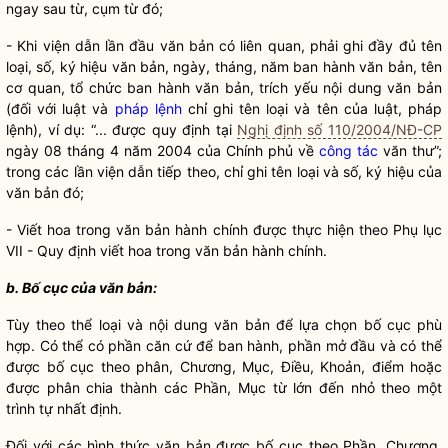
ngay sau từ, cụm từ đó;
- Khi viện dẫn lần đầu văn bản có liên quan, phải ghi đầy đủ tên
loại, số, ký hiệu văn bản, ngày, tháng, năm ban hành văn bản, tên
cơ quan, tổ chức ban hành văn bản, trích yếu nội dung văn bản
(đối với luật và
pháp lệnh
chỉ ghi tên loại và tên của luật,
pháp
lệnh
), ví dụ: “... được quy định tại
Nghị định số 110/2004/NĐ-CP
ngày 08 tháng 4 năm 2004 của Chính phủ về
công tác
văn thư”;
trong các lần viện dẫn tiếp theo, chỉ ghi tên loại và số, ký hiệu của
văn bản đó;
- Viết hoa trong văn bản hành chính được thực hiện theo Phụ lục
VII - Quy định viết hoa trong văn bản hành chính.
b. Bố cục của văn bản:
Tùy theo thể loại và nội dung văn bản để lựa chọn bố cục phù
hợp. Có thể có phần căn cứ để ban hành, phần mở đầu và có thể
được bố cục theo phân, Chương, Mục, Điều, Khoản, điểm hoặc
được phân chia thành các Phần, Mục từ lớn đến nhỏ theo một
trình tự nhất định.
Đối với các
hình thức văn bản
được bố cục theo Phần, Chương,