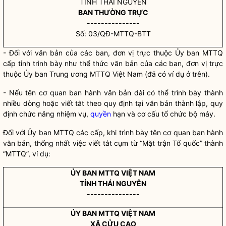
TỈNH THÁI NGUYÊN
BAN THƯỜNG TRỰC
---------------
Số: 03/QĐ-MTTQ-BTT
- Đối với văn bản của các ban, đơn vị trực thuộc Ủy ban MTTQ
cấp tỉnh trình bày như thể thức văn bản của các ban, đơn vị trực
thuộc Ủy ban Trung ương MTTQ Việt Nam (đã có ví dụ ở trên).
- Nếu tên cơ quan ban hành văn bản dài có thể trình bày thành
nhiều dòng hoặc viết tắt theo quy định tại văn bản thành lập, quy
định chức năng nhiệm vụ,
quyền
hạn và cơ cấu tổ chức bộ máy.
Đối với Ủy ban MTTQ các cấp, khi trình bày tên cơ quan ban hành
văn bản, thống nhất việc viết tắt cụm từ “Mặt trận Tổ quốc” thành
“MTTQ”, ví dụ:
ỦY BAN MTTQ VIỆT NAM
TỈNH THÁI NGUYÊN
---------------
ỦY BAN MTTQ VIỆT NAM
XÃ CỬU CAO