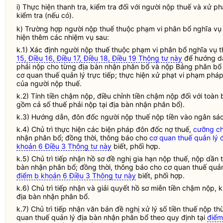
i) Thực hiện thanh tra, kiểm tra đối với người nộp
thuế
và xử ph
kiểm tra (nếu có).
k) Trường hợp người nộp thuế thuộc phạm vi
phân bổ nghĩa vụ
hiện thêm các nhiệm vụ sau:
k.1) Xác định người nộp thuế thuộc phạm vi
phân bổ nghĩa vụ t
15, Điều 16, Điều 17, Điều 18, Điều 19 Thông tư này
để hướng dẫ
phải nộp cho từng
địa bàn
nhận phân bổ và nộp Bảng phân bổ s
cơ quan thuế quản lý trực tiếp
; thực hiện xử phạt vi phạm phá
của người nộp thuế.
k.2) Tính tiền chậm nộp, điều chỉnh tiền chậm nộp đối với toàn
gồm cả số
thuế
phải nộp tại
địa bàn
nhận phân bổ).
k.3) Hướng dẫn, đôn đốc người nộp
thuế
nộp tiền vào
ngân sá
k.4) Chủ trì thực hiện các biện pháp đôn đốc nợ thuế,
cưỡng c
nhận phân bổ; đồng thời, thông báo cho
cơ quan thuế quản lý 
khoản 6 Điều 3 Thông tư này
biết, phối hợp.
k.5) Chủ trì tiếp nhận hồ sơ đề nghị
gia hạn
nộp thuế, nộp dần t
bàn nhận phân bổ; đồng thời, thông báo cho
cơ quan thuế quản
điểm b khoản 6 Điều 3 Thông tư này
biết, phối hợp.
k.6) Chủ trì tiếp nhận và giải quyết hồ sơ miễn tiền chậm nộp, 
địa bàn
nhận phân bổ.
k.7) Chủ trì tiếp nhận văn bản đề nghị xử lý số tiền thuế nộp t
quan thuế quản lý địa bàn nhận phân bổ
theo quy định tại
điểm