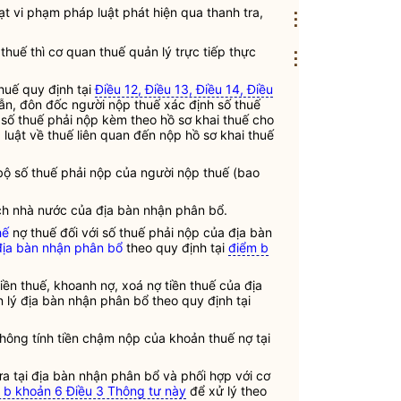
ạt vi phạm pháp
luật
phát hiện qua thanh tra,
⋮
 thuế
thì
cơ quan thuế quản lý trực tiếp
thực
⋮
huế
quy định tại
Điều 12, Điều 13, Điều 14, Điều
n, đôn đốc người nộp thuế xác định số thuế
ố thuế phải nộp kèm theo hồ sơ khai thuế cho
p
luật
về thuế liên quan đến nộp hồ sơ khai thuế
 bộ số
thuế
phải nộp của người nộp
thuế
(bao
ch nhà nước
của
địa bàn
nhận phân bổ.
hế
nợ thuế đối với số thuế phải nộp của địa bàn
địa bàn nhận phân bổ
theo quy định tại
điểm b
iền thuế, khoanh nợ, xoá nợ tiền thuế của địa
 lý địa bàn nhận phân bổ
theo quy định tại
không tính tiền chậm nộp của khoản thuế nợ tại
hừa tại địa bàn nhận phân bổ và phối hợp với
cơ
 b khoản 6 Điều 3 Thông tư này
để xử lý theo