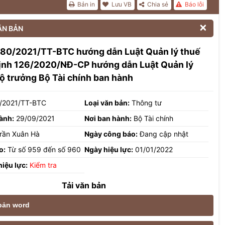
Bản in
Lưu VB
Chia sẻ
Báo lỗi

ĂN BẢN
 80/2021/TT-BTC hướng dẫn Luật Quản lý thuế
định 126/2020/NĐ-CP hướng dẫn Luật Quản lý
ộ trưởng Bộ Tài chính ban hành
/2021/TT-BTC
Loại văn bản:
Thông tư
ành:
29/09/2021
Nơi ban hành:
Bộ Tài chính
rần Xuân Hà
Ngày công báo:
Đang cập nhật
o:
Từ số 959 đến số 960
Ngày hiệu lực:
01/01/2022
hiệu lực:
Kiểm tra
Tải văn bản
 bản word