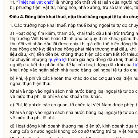
11. “
Thiệt hại vật chất
” là những tổn thất về tài sản của người 
bị, phương tiện, vật tư, hàng hóa, nhà xưởng, trụ sở làm việc, tiề
Điều 4. Đồng tiền khai thuế, nộp thuế bằng ngoại tệ tự do chuy
1. Các trường hợp khai thuế, nộp thuế bằng ngoại tệ tự do chu
a) Hoạt động tìm kiếm, thăm dò, khai thác dầu khí (trừ trường h
thị trường Việt Nam hoặc Chính phủ có quy định khác) gồm:
th
thu đối với phần dầu lãi được chia khi giá dầu thô biến động tăn
hoa hồng chữ ký; tiền hoa hồng phát hiện thương mại
dầu, khí;
liệu dầu, khí; tiền đền bù không thực hiện các cam kết tối thiểu;
từ chuyển nhượng
quyền lợi
tham gia hợp đồng dầu khí;
thuế
đặ
nghiệp từ kết dư phần dầu để lại của hoạt động dầu khí của
Li
khai, nộp vào
ngân sách nhà nước
bằng loại ngoại tệ tự do chu
b) Phí, lệ phí và các khoản thu khác do các cơ quan đại diện 
ngoài thực hiện thu:
Khai và nộp vào
ngân sách nhà nước
bằng loại ngoại tệ tự do 
về mức thu phí, lệ phí và các khoản thu khác.
c) Phí, lệ phí do các cơ quan, tổ chức tại Việt Nam được phép th
Khai và nộp vào
ngân sách nhà nước
bằng loại ngoại tệ tự do 
về mức thu phí, lệ phí.
d) Hoạt động kinh doanh thương mại điện tử, kinh doanh dựa t
cung cấp ở nước ngoài không có cơ sở thường trú tại Việt Nam