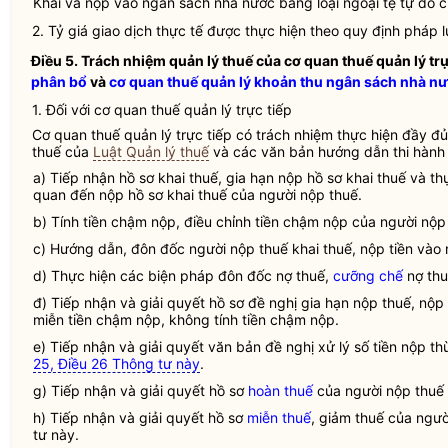
Khai và nộp vào
ngân sách nhà nước
bằng loại ngoại tệ tự do 
2. Tỷ giá giao dịch thực tế được thực hiện theo quy định pháp
l
Điều 5. Trách nhiệm quản lý thuế của
cơ quan thuế quản lý trự
phân bổ
và
cơ quan thuế quản lý khoản thu ngân sách nhà n
1. Đối với
cơ quan thuế quản lý trực tiếp
Cơ quan thuế quản lý trực tiếp
có trách nhiệm thực hiện đầy đủ
thuế của
Luật Quản lý thuế
và các văn bản hướng dẫn thi hành (
a) Tiếp nhận hồ sơ khai
thuế
,
gia hạn
nộp hồ sơ khai
thuế
và th
quan đến nộp hồ sơ khai
thuế
của người nộp
thuế
.
b) Tính tiền chậm nộp, điều chỉnh tiền chậm nộp của người nộ
c) Hướng dẫn, đôn đốc người nộp
thuế
khai
thuế
, nộp tiền vào
d) Thực hiện các biện pháp đôn đốc nợ thuế,
cưỡng chế
nợ thu
đ) Tiếp nhận và giải quyết hồ sơ đề nghị
gia hạn
nộp
thuế
, nộp
miễn tiền chậm nộp, không tính tiền chậm nộp.
e) Tiếp nhận và giải quyết văn bản đề nghị xử lý số tiền nộp 
25, Điều 26 Thông tư này
.
g) Tiếp nhận và giải quyết hồ sơ
hoàn thuế
của người nộp thuế 
h) Tiếp nhận và giải quyết hồ sơ
miễn thuế
, giảm thuế của ngườ
tư này.