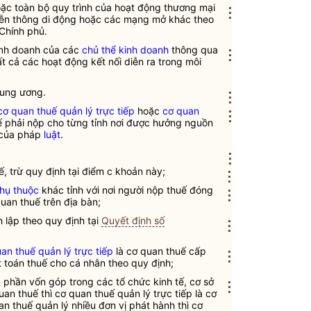
hoặc toàn bộ quy trình của hoạt động thương mại
⋮
viễn thông di động hoặc các mạng mở khác theo
Chính phủ.
kinh doanh của các
chủ thể kinh doanh
thông qua
⋮
t cả các hoạt động kết nối diễn ra trong môi
rung ương.
⋮
cơ quan thuế quản lý trực tiếp
hoặc
cơ quan
⋮
ế phải nộp cho từng tỉnh nơi được hưởng nguồn
 của pháp
luật
.
⋮
ế
, trừ quy định tại điểm c khoản này;
⋮
phụ thuộc
khác tỉnh với nơi người nộp
thuế
đóng
⋮
quan
thuế
trên
địa bàn
;
 lập theo quy định tại
Quyết định số
⋮
uan thuế quản lý trực tiếp
là cơ quan thuế cấp
⋮
 toán thuế cho cá nhân theo quy định;
phần vốn góp trong các tổ chức kinh tế, cơ sở
⋮
quan thuế thì
cơ quan thuế quản lý trực tiếp
là cơ
an thuế quản lý nhiều đơn vị phát hành thì
cơ