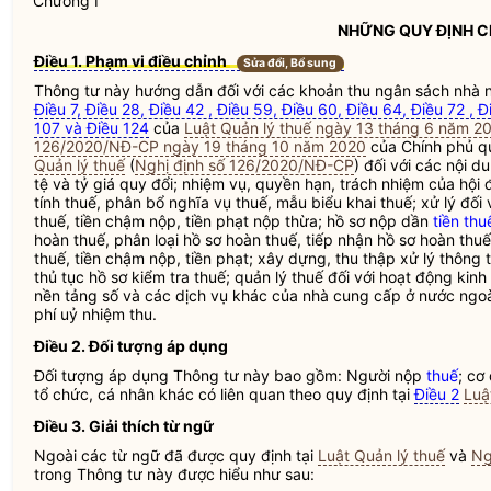
Chương I
NHỮNG QUY ĐỊNH 
Điều 1. Phạm vi điều chỉnh
Sửa đổi, Bổ sung
Thông tư này hướng dẫn đối với các khoản thu
ngân sách nhà 
Điều 7, Điều 28, Điều 42 , Điều 59, Điều 60, Điều 64, Điều 72 , Đ
107 và Điều 124
của
Luật Quản lý thuế ngày 13 tháng 6 năm 2
126/2020/NĐ-CP ngày 19 tháng 10 năm 2020
của Chính phủ quy
Quản lý thuế
(
Nghị định số 126/2020/NĐ-CP
) đối với các nội 
tệ và tỷ giá quy đổi; nhiệm vụ,
quyền
hạn, trách nhiệm của hội đ
tính thuế,
phân bổ nghĩa vụ thuế
, mẫu biểu khai thuế; xử lý đối 
thuế, tiền chậm nộp, tiền phạt nộp thừa; hồ sơ nộp dần
tiền thu
hoàn thuế
, phân loại hồ sơ
hoàn thuế
, tiếp nhận hồ sơ
hoàn thuế
thuế, tiền chậm nộp, tiền phạt; xây dựng, thu thập xử lý thông 
thủ tục hồ sơ kiểm tra thuế; quản lý thuế đối với hoạt động kin
nền tảng số và các dịch vụ khác của nhà cung cấp ở nước ngoài
phí uỷ nhiệm thu.
Điều 2. Đối tượng áp dụng
Đối tượng áp dụng Thông tư này bao gồm: Người nộp
thuế
; cơ
tổ chức, cá nhân khác có liên quan theo quy định tại
Điều 2
Luậ
Điều 3. Giải thích từ ngữ
Ngoài các từ ngữ đã được quy định tại
Luật Quản lý thuế
và
Ng
trong Thông tư này được hiểu như sau: