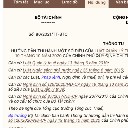
Tóm tắt
Mục lục
Lược đồ
Văn bả
Nội dung
BỘ TÀI CHÍNH
CỘNG H
--------
Số: 80/2021/TT-BTC
THÔNG TƯ
HƯỚNG DẪN THI HÀNH MỘT SỐ ĐIỀU CỦA
LUẬT QUẢN LÝ T
19 THÁNG 10 NĂM 2020
CỦA CHÍNH PHỦ QUY ĐỊNH CHI T
Căn cứ
Luật Quản lý thuế ngày 13 tháng 6 năm 2019
;
Căn cứ
Luật Ngân sách nhà nước ngày 25 tháng 6 năm 2015
;
Căn cứ các Luật,
Pháp lệnh
, Nghị định về thuế, phí, lệ phí và 
Căn cứ
Nghị định số 126/2020/NĐ-CP ngày 19 tháng 10 năm 2
số điều của
Luật Quản lý thuế
;
Căn cứ
Nghị định số 87/2017/NĐ-CP
ngày 26/7/2017 của Chính
và cơ cấu tổ chức của Bộ Tài chính;
Theo đề nghị của Tổng cục trưởng Tổng cục Thuế;
Bộ trưởng
Bộ Tài chính ban hành Thông tư hướng dẫn thi hành 
số 126/2020/NĐ-CP ngày 19 tháng 10 năm 2020
của Chính phủ