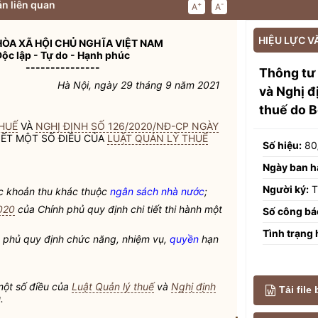
n liên quan
+
-
A
A
HIỆU LỰC V
ÒA XÃ HỘI CHỦ NGHĨA VIỆT NAM
Độc lập - Tự do - Hạnh phúc
---------------
Thông tư
Hà Nội, ngày 29 tháng 9 năm 2021
và Nghị 
thuế do B
HUẾ
VÀ
NGHỊ ĐỊNH SỐ 126/2020/NĐ-CP NGÀY
IẾT MỘT SỐ ĐIỀU CỦA
LUẬT QUẢN LÝ THUẾ
Số hiệu:
80
Ngày ban h
Người ký:
T
các khoản thu khác thuộc
ngân sách nhà nước
;
020
của Chính phủ quy định chi tiết thi hành một
Số công bá
Tình trạng 
 phủ quy định chức năng, nhiệm vụ,
quyền
hạn
một số điều của
Luật Quản lý thuế
và
Nghị định
Tải file
.