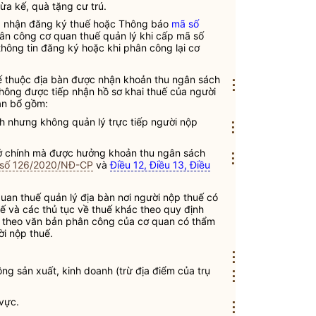
ừa kế, quà tặng cư trú.
g nhận đăng ký thuế hoặc Thông báo
mã số
n công cơ quan thuế quản lý khi cấp mã số
thông tin đăng ký hoặc khi phân công lại cơ
uế thuộc địa bàn được nhận khoản thu
ngân sách
⋮
ông được tiếp nhận hồ sơ khai thuế của người
ân bổ
gồm:
h nhưng không quản lý trực tiếp người nộp
⋮
ở chính mà được hưởng khoản thu
ngân sách
⋮
 số 126/2020/NĐ-CP
và
Điều 12, Điều 13, Điều
 quan thuế quản lý
địa bàn
nơi người nộp thuế có
uế và các thủ tục về thuế khác theo quy định
 theo văn bản phân công của cơ quan có thẩm
i nộp thuế.
⋮
ng sản xuất, kinh doanh (trừ địa điểm của trụ
⋮
vực.
⋮