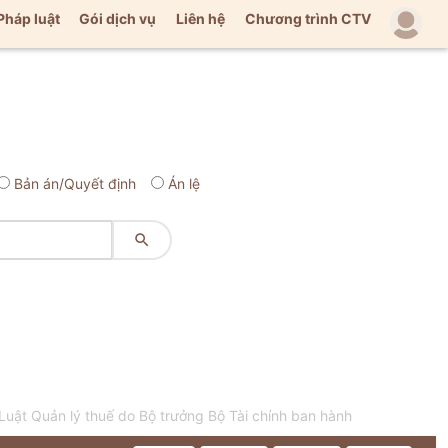
Pháp luật
Gói dịch vụ
Liên hệ
Chương trình CTV
Bản án/Quyết định
Án lệ

ật Quản lý thuế do Bộ trưởng Bộ Tài chính ban hành