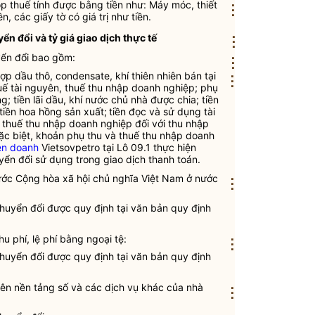
nộp
thuế
tính được bằng tiền như: Máy móc, thiết
⋮
n, các giấy tờ có giá trị như tiền.
ển đổi và tỷ giá giao dịch thực tế
⋮
yển đổi bao gồm:
⋮
ợp dầu thô, condensate, khí thiên nhiên bán tại
⋮
uế
tài nguyên,
thuế
thu nhập doanh nghiệp; phụ
g; tiền lãi dầu, khí nước chủ nhà được chia; tiền
 tiền hoa hồng sản xuất;
tiền đọc và sử dụng tài
thuế
thu nhập doanh nghiệp đối với thu nhập
c biệt, khoản phụ thu và
thuế
thu nhập doanh
ên doanh
Vietsovpetro tại Lô 09.1 thực hiện
yển đổi sử dụng trong giao dịch thanh toán.
nước Cộng hòa xã hội chủ nghĩa Việt Nam ở nước
⋮
chuyển đổi được quy định tại văn bản quy định
u phí, lệ phí bằng ngoại tệ:
⋮
chuyển đổi được quy định tại văn bản quy định
rên nền tảng số và các dịch vụ khác của nhà
⋮
: