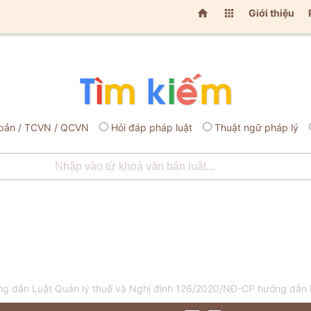


Giới thiệu
bản / TCVN / QCVN
Hỏi đáp pháp luật
Thuật ngữ pháp lý
 dẫn Luật Quản lý thuế và Nghị định 126/2020/NĐ-CP hướng dẫn Lu