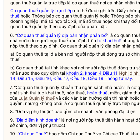
quan thuế quản lý trực tiếp
là cơ quan thuế nơi cá nhân nhận th
Cơ quan thuế quản lý trực tiếp
có thể được ghi trên Giấy chứn
thuế
hoặc Thông báo cơ quan thuế quản lý hoặc Thông báo phâ
doanh nghiệp, mã số hợp tác xã,
mã số thuế
hoặc khi thay đổi 
quan thuế quản lý theo quy định của pháp
luật
.
6. “
Cơ quan thuế quản lý địa bàn nhận phân bổ
” là cơ quan th
nhà nước
do người nộp thuế xác định trên
tờ khai thuế
nhưng kh
nộp thuế theo quy định.
Cơ quan thuế quản lý địa bàn nhận ph
a) Cơ quan
thuế
tại
địa bàn
nơi người nộp
thuế
đóng trụ sở chín
thuế
;
b) Cơ quan
thuế
tại tỉnh khác với nơi người nộp
thuế
đóng trụ s
nhà nước
theo quy định tại
khoản 2, khoản 4 Điều 11
Nghị định
14, Điều 15, Điều 16, Điều 17, Điều 18, Điều 19 Thông tư này
.
7. “
Cơ quan thuế quản lý khoản thu ngân sách nhà nước
” là cơ
phát sinh thủ tục khai thuế, nộp thuế,
hoàn thuế
, miễn, giảm th
của
Luật Quản lý thuế
và các văn bản hướng dẫn thi hành hoặc
quyền
; nhưng không phải là
cơ quan thuế quản lý trực tiếp
ngườ
8. “
Đơn vị phụ thuộc
” bao gồm chi nhánh, văn phòng đại diện.
9. “
Địa điểm kinh doanh
” là nơi người nộp
thuế
tiến hành hoạt độ
sở chính,
đơn vị phụ thuộc
).
10. “
Chi cục Thuế
” bao gồm
Chi cục Thuế
và
Chi cục Thuế
khu 