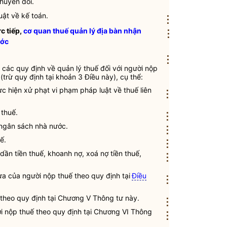
chuyển đổi.
uật
về kế toán.
⋮
c tiếp
,
cơ quan thuế quản lý địa bàn nhận
⋮
ước
⋮
 các quy định về quản lý thuế đối với người nộp
trừ quy định tại khoản 3 Điều này), cụ thể:
ực hiện xử phạt vi phạm pháp
luật
về
thuế
liên
⋮
p
thuế
.
⋮
ngân sách nhà nước
.
⋮
ế.
⋮
 dần tiền
thuế
, khoanh nợ, xoá nợ tiền
thuế
,
⋮
thừa của người nộp
thuế
theo quy định tại
Điều
⋮
theo quy định tại Chương V Thông tư này.
⋮
i nộp thuế theo quy định tại Chương VI Thông
⋮