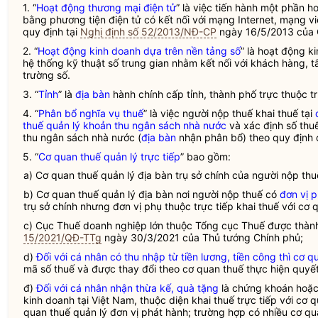
1. “
Hoạt động thương mại điện tử
” là việc tiến hành một phần 
bằng phương tiện điện tử có kết nối với mạng Internet, mạng 
quy định tại
Nghị định số 52/2013/NĐ-CP
ngày 16/5/2013 của 
2. “
Hoạt động kinh doanh dựa trên nền tảng số
” là hoạt động 
hệ thống kỹ thuật số trung gian nhằm kết nối với khách hàng, tấ
trường số.
3. “
Tỉnh
” là
địa bàn
hành chính cấp
tỉnh
, thành phố trực thuộc t
4. “
Phân bổ nghĩa vụ thuế
” là việc người nộp thuế khai thuế tại
thuế quản lý khoản thu ngân sách nhà nước
và xác định số thu
thu ngân sách nhà nước (
địa bàn
nhận phân bổ) theo quy định
5. “
Cơ quan thuế quản lý trực tiếp
” bao gồm:
a) Cơ quan
thuế
quản lý
địa bàn
trụ sở chính của người nộp
thu
b) Cơ quan
thuế
quản lý
địa bàn
nơi người nộp
thuế
có
đơn vị 
trụ sở chính nhưng
đơn vị phụ thuộc
trực tiếp khai
thuế
với cơ 
c) Cục Thuế doanh nghiệp lớn thuộc Tổng cục Thuế được thành
15/2021/QĐ-TTg
ngày 30/3/2021 của Thủ tướng Chính phủ;
d)
Đối với cá nhân có thu nhập từ tiền lương, tiền công thì cơ q
mã số thuế và được thay đổi theo cơ quan thuế thực hiện quyết
đ)
Đối với cá nhân nhận thừa kế, quà tặng
là chứng khoán hoặc 
kinh doanh tại Việt Nam, thuộc diện khai thuế trực tiếp với cơ 
quan thuế quản lý đơn vị phát hành; trường hợp có nhiều cơ qu