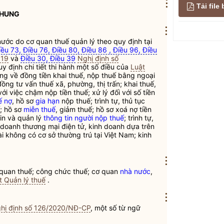
⋮
Tải fil
CHUNG
⋮
nước
do cơ quan thuế quản lý theo quy định tại
iều 73, Điều 76, Điều 80, Điều 86 , Điều 96, Điều
019
và
Điều 30, Điều 39
Nghị định số
 định chi tiết thi hành một số điều của
Luật
dung về đồng tiền khai thuế, nộp thuế bằng ngoại
ồng tư vấn thuế xã, phường, thị trấn; khai thuế,
với việc chậm nộp tiền thuế; xử lý đối với số tiền
ế nợ
, hồ sơ
gia hạn
nộp thuế; trình tự, thủ tục
; hồ sơ
miễn thuế
, giảm thuế; hồ sơ xoá nợ tiền
tin và quản lý
thông tin người nộp thuế
; trình tự,
h doanh thương mại điện tử, kinh doanh dựa trên
 không có cơ sở thường trú tại Việt Nam; kinh
⋮
 quan
thuế
; công chức
thuế
; cơ quan
nhà nước
,
t Quản lý thuế
.
⋮
hị định số 126/2020/NĐ-CP
, một số từ ngữ