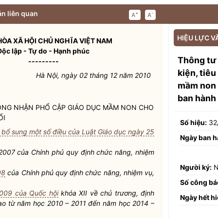
n liên quan
+
-
A
A
HIỆU LỰC V
ÒA XÃ HỘI CHỦ NGHĨA VIỆT NAM
Độc lập - Tự do - Hạnh phúc
Thông tư
---------
kiện, tiê
Hà Nội, ngày 02 tháng 12 năm 2010
mầm non c
ban hành
 CÔNG NHẬN PHỔ CẬP GIÁO DỤC MẦM NON CHO
ỔI
Số hiệu:
32
, bổ sung một số điều của Luật Giáo dục ngày 25
Ngày ban h
007 của Chính phủ quy định chức năng, nhiệm
Người ký:
N
08
của Chính phủ quy định chức năng, nhiệm vụ,
Số công bá
009 của Quốc hội
khóa XII về chủ trương, định
Ngày hết hi
tạo từ năm học 2010 – 2011 đến năm học 2014 –