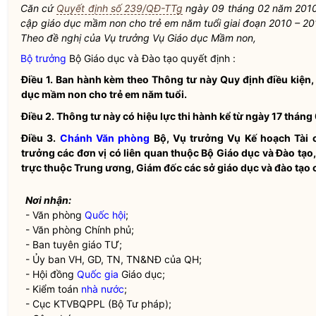
Căn cứ
Quyết định số 239/QĐ-TTg
ngày 09 tháng 02 năm 2010
cập giáo dục mầm non cho trẻ em năm tuổi giai đoạn 2010 – 20
Theo đề nghị của Vụ trưởng Vụ Giáo dục Mầm non,
Bộ trưởng
Bộ Giáo dục và Đào tạo quyết định :
Điều 1.
Ban hành kèm theo Thông tư này Quy định điều kiện, 
dục mầm non cho trẻ em năm tuổi.
Điều 2.
Thông tư này có hiệu lực thi hành kể từ ngày 17 tháng
Điều 3.
Chánh Văn phòng
Bộ, Vụ trưởng Vụ Kế hoạch Tài 
trưởng các đơn vị có liên quan thuộc Bộ Giáo dục và Đào tạo
trực thuộc Trung ương, Giám đốc các sở giáo dục và đào tạo c
Nơi nhận:
- Văn phòng
Quốc hội
;
- Văn phòng Chính phủ;
- Ban tuyên giáo TƯ;
- Ủy ban VH, GD, TN, TN&NĐ của QH;
- Hội đồng
Quốc gia
Giáo dục;
- Kiểm toán
nhà nước
;
- Cục KTVBQPPL (Bộ Tư pháp);