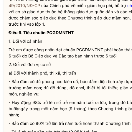
49/2010/NĐ-CP
của Chính phủ về miễn giảm học phí, hỗ trợ
ch
với cơ sở giáo dục thuộc hệ thống giáo dục quốc dân và các c
được chăm sóc giáo dục theo Chương trình giáo dục mầm non,
trước khi vào lớp 1.
Điều 6. Tiêu chuẩn PCGDMNTNT
1. Đối với cá nhân
Trẻ em được công nhận đạt chuẩn PCGDMNTNT phải hoàn thành
6 tuổi) do Bộ Giáo dục và Đào tạo ban hành trước 6 tuổi.
2. Đối với đơn vị cơ sở
a) Đối với thành phố, thị xã, thị trấn
- Bảo đảm có đủ phòng học kiên cố, bảo đảm diện tích xây dự
trường mầm non; đủ đồ dùng, đồ chơi, thiết bị tối thiểu; giáo
môn, nghiệp vụ;
- Huy động 98% trở lên số trẻ em năm tuổi ra lớp, trong đó 
buổi/ngày trong một năm học (9 tháng) theo Chương trình gi
hành;
- Bảo đảm có 90% trở lên trẻ năm tuổi hoàn thành Chương trình 
- Tỷ lệ chuyên cần của trẻ: đạt từ 95% trở lên;