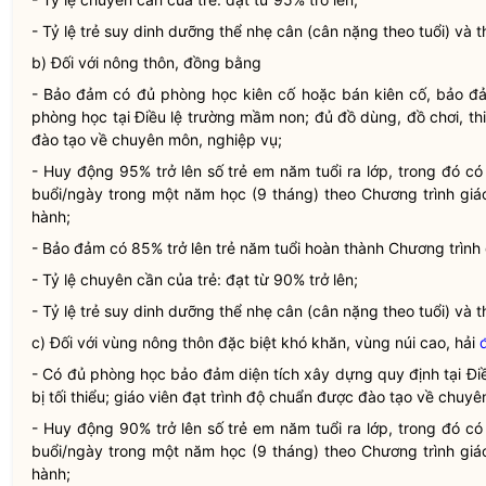
- Tỷ lệ trẻ suy dinh dưỡng thể nhẹ cân (cân nặng theo tuổi) và t
b) Đối với nông thôn, đồng bằng
- Bảo đảm có đủ phòng học kiên cố hoặc bán kiên cố, bảo đả
phòng học tại
Điều lệ
trường mầm non; đủ đồ dùng, đồ chơi, thiết
đào tạo về chuyên môn, nghiệp vụ;
- Huy động 95% trở lên số trẻ em năm tuổi ra lớp, trong đó có
buổi/ngày trong một năm học (9 tháng) theo Chương trình gi
hành;
- Bảo đảm có 85% trở lên trẻ năm tuổi hoàn thành Chương trình 
- Tỷ lệ chuyên cần của trẻ: đạt từ 90% trở lên;
- Tỷ lệ trẻ suy dinh dưỡng thể nhẹ cân (cân nặng theo tuổi) và 
c) Đối với vùng nông thôn đặc biệt khó khăn, vùng núi cao, hải
- Có đủ phòng học bảo đảm diện tích xây dựng quy định tại
Đi
bị tối thiểu; giáo viên đạt trình độ chuẩn được đào tạo về chuy
- Huy động 90% trở lên số trẻ em năm tuổi ra lớp, trong đó có
buổi/ngày trong một năm học (9 tháng) theo Chương trình gi
hành;