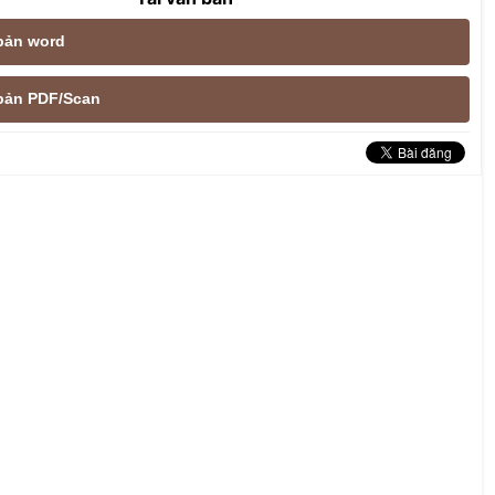
 bản word
e bản PDF/Scan