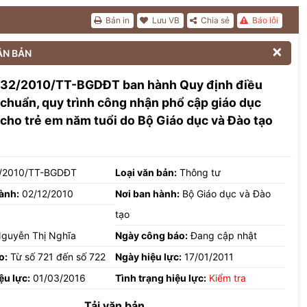
Bản in
Lưu VB
Chia sẻ
Báo lỗi

ĂN BẢN
 32/2010/TT-BGDĐT ban hành Quy định điều
u chuẩn, quy trình công nhận phổ cập giáo dục
ho trẻ em năm tuổi do Bộ Giáo dục và Đào tạo
/2010/TT-BGDĐT
Loại văn bản:
Thông tư
ành:
02/12/2010
Nơi ban hành:
Bộ Giáo dục và Đào
tạo
guyễn Thị Nghĩa
Ngày công báo:
Đang cập nhật
o:
Từ số 721 đến số 722
Ngày hiệu lực:
17/01/2011
ệu lực:
01/03/2016
Tình trạng hiệu lực:
Kiểm tra
Tải văn bản