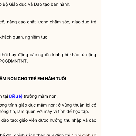
 Bộ Giáo dục và Đào tạo ban hành.
ố, nâng cao chất lượng chăm sóc, giáo dục trẻ
khách quan, nghiêm túc.
hời huy động các nguồn kinh phí khác từ cộng
ho PCGDMNTNT.
MẦM NON CHO TRẺ EM NĂM TUỔI
h tại
Điều lệ
trường mầm non.
ương trình giáo dục mầm non; ở vùng thuận lợi có
ng tin, làm quen với máy vi tính để học tập.
ộ đào tạo; giáo viên được hưởng thu nhập và các
ế độ, chính sách theo quy định tại
Nghị định số