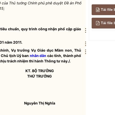
 của Thủ tướng Chính phủ phê duyệt Đề án Phổ
15;
Tải file
Tải fil
tiêu chuẩn, quy trình công nhận phổ cập giáo
⋮
 01 năm 2011.
⋮
chính, Vụ trưởng Vụ Giáo dục Mầm non, Thủ
⋮
, Chủ tịch Uỷ ban
nhân dân
các tỉnh, thành phố
hịu trách nhiệm thi hành Thông tư này./.
KT.
BỘ TRƯỞNG
THỨ TRƯỞNG
Nguyễn Thị Nghĩa