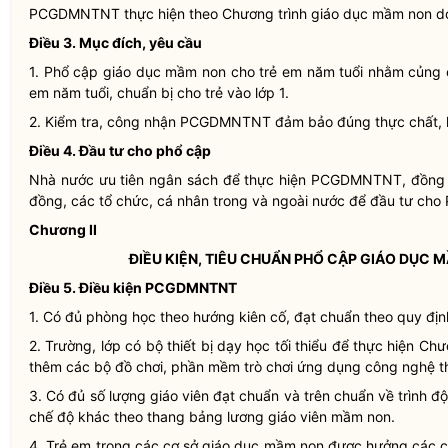
PCGDMNTNT thực hiện theo Chương trình giáo dục mầm non do
Điều 3. Mục đích, yêu cầu
1. Phổ cập giáo dục mầm non cho trẻ em năm tuổi nhằm củng c
em năm tuổi, chuẩn bị cho trẻ vào lớp 1.
2. Kiểm tra, công nhận PCGDMNTNT đảm bảo đúng thực chất, 
Điều 4. Đầu tư cho phổ cập
Nhà nước
ưu tiên ngân sách để thực hiện PCGDMNTNT, đồng t
đồng, các tổ chức, cá nhân trong và ngoài nước để đầu tư c
Chương II
ĐIỀU KIỆN, TIÊU CHUẨN PHỔ CẬP GIÁO DỤC 
Điều 5. Điều kiện PCGDMNTNT
1. Có đủ phòng học theo hướng kiên cố, đạt chuẩn theo quy địn
2. Trường, lớp có bộ thiết bị dạy học tối thiểu để thực hiện Ch
thêm các bộ đồ chơi, phần mềm trò chơi ứng dụng công nghệ thô
3. Có đủ số lượng giáo viên đạt chuẩn và trên chuẩn về trình đ
chế độ khác theo thang bảng lương giáo viên mầm non.
4. Trẻ em trong các cơ sở giáo dục mầm non được hưởng các ch