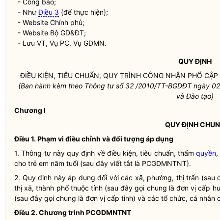
- Công báo;
- Như
Điều 3
(để thực hiện);
- Website Chính phủ;
- Website Bộ GD&ĐT;
- Lưu VT, Vụ PC, Vụ GDMN.
QUY ĐỊNH
ĐIỀU KIỆN, TIÊU CHUẨN, QUY TRÌNH CÔNG NHẬN PHỔ CẬ
(Ban hành kèm theo Thông tư số 32 /2010/TT-BGDĐT ngày 02
và Đào tạo)
Chương I
QUY ĐỊNH CHU
Điều 1. Phạm vi điều chỉnh và đối tượng áp dụng
1. Thông tư này quy định về điều kiện, tiêu chuẩn, thẩm
quyền
,
cho trẻ em năm tuổi (sau đây viết tắt là PCGDMNTNT).
2. Quy định này áp dụng đối với các xã, phường, thị trấn (sau 
thị xã, thành phố thuộc tỉnh (sau đây gọi chung là đơn vị cấp h
(sau đây gọi chung là đơn vị cấp tỉnh) và các tổ chức, cá nhân c
Điều 2. Chương trình PCGDMNTNT