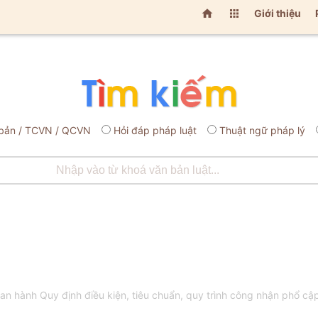


Giới thiệu
bản / TCVN / QCVN
Hỏi đáp pháp luật
Thuật ngữ pháp lý
 hành Quy định điều kiện, tiêu chuẩn, quy trình công nhận phổ cậ