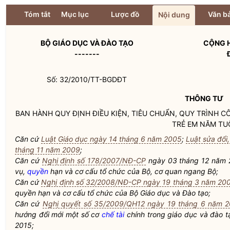
Tóm tắt
Mục lục
Lược đồ
Văn bả
Nội dung
BỘ GIÁO DỤC VÀ ĐÀO TẠO
CỘNG H
-------
Số: 32/2010/TT-BGDĐT
THÔNG TƯ
BAN HÀNH QUY ĐỊNH ĐIỀU KIỆN, TIÊU CHUẨN, QUY TRÌNH
TRẺ EM NĂM TU
Căn cứ
Luật Giáo dục ngày 14 tháng 6 năm 2005
;
Luật sửa đổi
tháng 11 năm 2009
;
Căn cứ
Nghị định số 178/2007/NĐ-CP
ngày 03 tháng 12 năm 2
vụ,
quyền
hạn và cơ cấu tổ chức của Bộ, cơ quan ngang Bộ;
Căn cứ
Nghị định số 32/2008/NĐ-CP ngày 19 tháng 3 năm 20
quyền
hạn và cơ cấu tổ chức của Bộ Giáo dục và Đào tạo;
Căn cứ
Nghị quyết số 35/2009/QH12 ngày 19 tháng 6 năm 2
hướng đổi mới một số cơ
chế tài
chính trong giáo dục và đào 
2015;